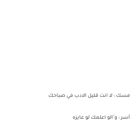
مسك : لا انت قليل الادب في صباحك
أسر : و َالو اعلمك لو عايزه