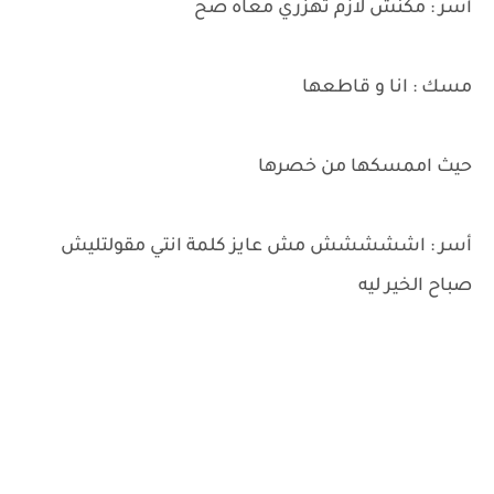
أسر : مكنش لازم تهزري معاه صح
مسك : انا و قاطعها
حيث اممسكها من خصرها
أسر : اششششش مش عايز كلمة انتي مقولتليش
صباح الخير ليه