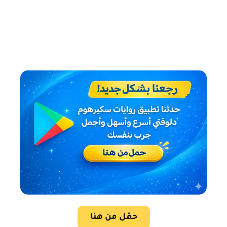
حمّل من هنا