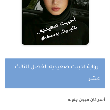
رواية احببت صعيديه الفصل الثالث
عشر
أسر كان هيجن جنونه