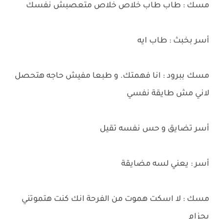
مسك : طاب طاب خلاص خلاص متعصبش نفسك
أسر بخبث : طاب ايه
مسك ببرود : انا فهمتك. و طبعا مفيش حاجه هتحصل
لاني مش طايقة نفسي
أسر تضايق و حس نفسه تقيل
أسر : يعني لسه مضايقة
مسك : لا اسكت هموت من الفرحة انك كنت هتموتني
بحزام