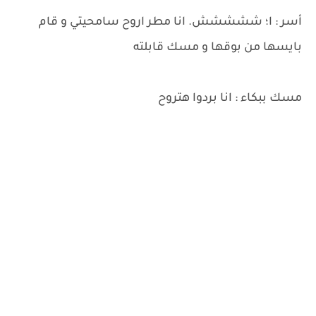
أسر : ا؛ ششششش. انا مطر اروح سامحيتي و قام
بايسها من بوقها و مسك قابلته
مسك ببكاء : انا بردوا هتروح