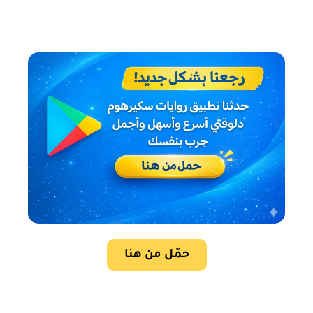
حمّل من هنا