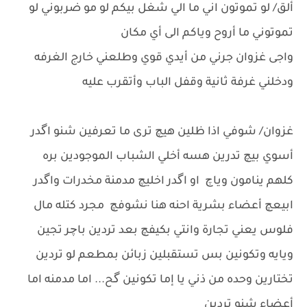
ألق/ لو تموتون اني ما الي شغل بيكم لو مو ضربوني لو
تموتوني ما أروح وياكم الى أي مكان
واجى غزوان جرني من أيدي قوي وطلعني خارج الغرفه
ودخلني غرفة ثانية وقفل الباب وأتقرب عليه
غزوان/ شوفي اذا ظلين هيچ ترى ما تعرفين شنو اگدر
أسوي بيچ تدرين هسه أخلي الشباب الموجودين بره
كلهم ينامون وياچ او اگدر اخليچ مدمنة مخدرات واگدر
ابيعچ أعضاء بشرية احنه هنا نشوفچ مجرد كتله مال
فلوس يعني تجارة وانتي بكيفچ بعد تردين باچر تجين
ويايه وتكونين بس تستقبلين زبائن بمطعم لو تردين
تختارين وحده من ذني يا إما تكونين گح... اما مدمنه اما
أعضاء شنو تردين