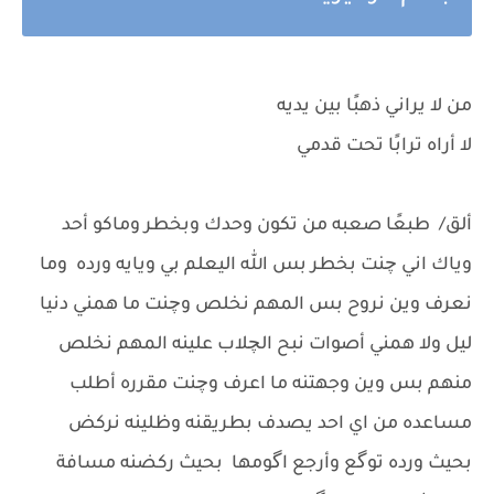
من لا يراني ذهبًا بين يديه
لا أراه ترابًا تحت قدمي
ألق/ طبعًا صعبه من تكون وحدك وبخطر وماكو أحد
وياك اني چنت بخطر بس الله اليعلم بي ويايه ورده وما
نعرف وين نروح بس المهم نخلص وچنت ما همني دنيا
ليل ولا همني أصوات نبح الچلاب علينه المهم نخلص
منهم بس وين وجهتنه ما اعرف وچنت مقرره أطلب
مساعده من اي احد يصدف بطريقنه وظلينه نركض
بحيث ورده توگع وأرجع اگومها بحيث ركضنه مسافة