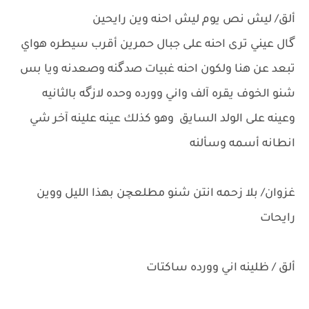
ألق/ ليش نص يوم ليش احنه وين رايحين
گال عيني ترى احنه على جبال حمرين أقرب سيطره هواي
تبعد عن هنا ولكون احنه غبيات صدگنه وصعدنه ويا بس
شنو الخوف يقره آلف واني وورده وحده لازگه بالثانيه
وعينه على الولد السايق وهو كذلك عينه علينه آخر شي
انطانه أسمه وسألنه
غزوان/ بلا زحمه انتن شنو مطلعچن بهذا الليل ووين
رايحات
ألق / ظلينه اني وورده ساكتات