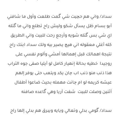
سداد/ واني هم حچيت شي گمت طلعت وأول ما شافني
آبو بسام ظل يسأل شكو وليش راح تطلع واني ما گتله
اي شي بس گتله شويه وأرجع رحت للبيت واني الطريق
كله أغلي معقوله اني هيچ يصير بيه ولك سداد ابنك راح
نتيجة اهمالك قبل إهمالها أمشي وألوم نفسي على
روجيدا خطيه بحالة إنهيار كامل لو أيليا صفى جوه التراب
هذا ذنب منو ذنب اب چان يكد ويتعب حتى يوفر إلهم
عيشه كريمه لو ام چانت مهمله بحيث ضاعوا أطفال
أثنين وصلت للبيت شفت آريا وهي گاعده صافنه
سداد/ گومي بدلي وتعالي ويايه ويبرق هم بدلي إلها راح