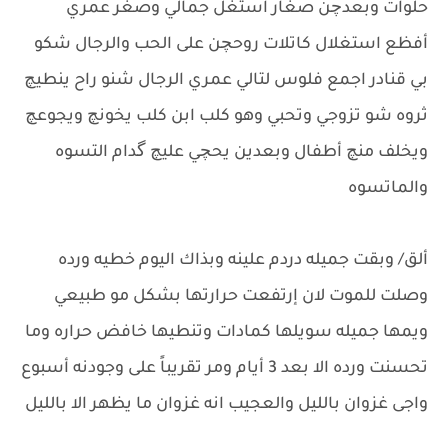
حلوات وبعدچن صغار استغل جمالي وصغر عمري
أفظع استغلال كاتلات روحچن على الحب والرجال شكو
بي قنادر اجمع فلوس لتالي عمري الرجال شنو راح ينطيچ
ثروه شو تزوجي وتحبي وهو كلب ابن كلب يخونچ ويجوعچ
ويخلف منچ أطفال وبعدين يحچي عليچ گدام التسوه
والماتسوه
ألق/ وبقت جميله دردم علينه وبذاك اليوم خطيه ورده
وصلت للموت لان إرتفعت حرارتها بشكل مو طبيعي
ويمها جميله سويلها كمادات وتنطيها خافض حراره وما
تحسنت ورده الا بعد 3 أيام ومر تقريباً على وجودنه أسبوع
واجى غزوان بالليل والعجيب انه غزوان ما يظهر الا بالليل