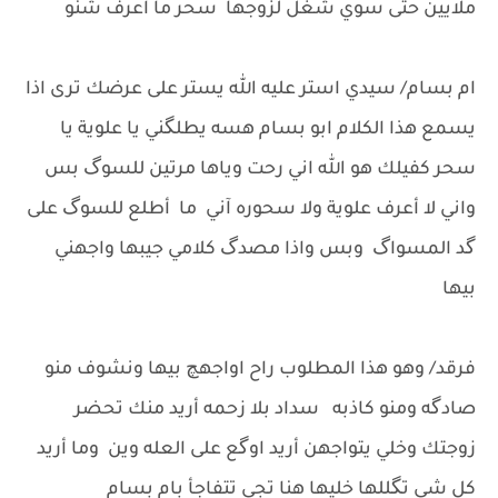
ملايين حتى سوي شغل لزوجها سحر ما اعرف شنو
ام بسام/ سيدي استر عليه الله يستر على عرضك ترى اذا
يسمع هذا الكلام ابو بسام هسه يطلگني يا علوية يا
سحر كفيلك هو الله اني رحت وياها مرتين للسوگ بس
واني لا أعرف علوية ولا سحوره آني ما أطلع للسوگ على
گد المسواگ وبس واذا مصدگ كلامي جيبها واجهني
بيها
فرقد/ وهو هذا المطلوب راح اواجهچ بيها ونشوف منو
صادگه ومنو كاذبه سداد بلا زحمه أريد منك تحضر
زوجتك وخلي يتواجهن أريد اوگع على العله وين وما أريد
كل شي تگللها خليها هنا تجي تتفاجأ بام بسام