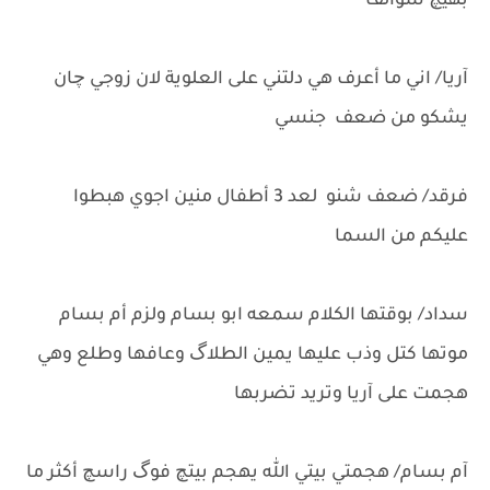
بهيچ سوالف
آريا/ اني ما أعرف هي دلتني على العلوية لان زوجي چان
يشكو من ضعف جنسي
فرقد/ ضعف شنو لعد 3 أطفال منين اجوي هبطوا
عليكم من السما
سداد/ بوقتها الكلام سمعه ابو بسام ولزم أم بسام
موتها كتل وذب عليها يمين الطلاگ وعافها وطلع وهي
هجمت على آريا وتريد تضربها
آم بسام/ هجمتي بيتي الله يهجم بيتچ فوگ راسچ أكثر ما