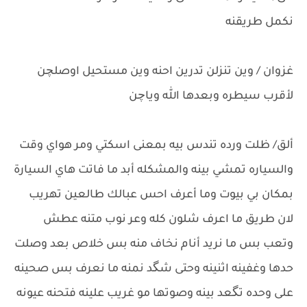
نكمل طريقنه
غزوان / وين تنزلن تدرين احنه وين مستحيل اوصلچن
لأقرب سيطره وبعدها الله وياچن
ألق/ ظلت ورده تندس بيه بمعنى اسكتي ومر هواي وقت
والسياره تمشي بينه والمشكله أبد ما فاتت هاي السيارة
بمكان بي بيوت وما أعرف احس عبالك طالعين تهريب
لان طريق ما اعرف شلون كله وعر نوب متنه عطش
وتعب بس ما نريد أنام نخاف منه بس خلاص بعد وصلت
حدها وغفينه اثنينه وحتى شگد نمنه ما نعرف بس صحينه
على وحده تگعد بينه وصوتها مو غريب علينه فتحنه عيونه