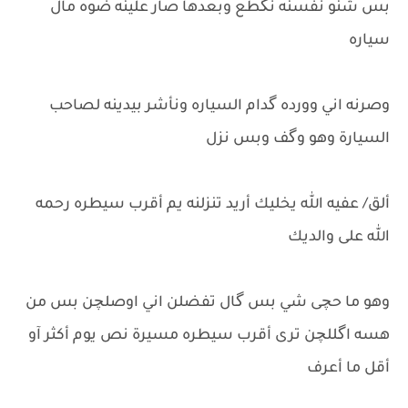
بس شنو نفسنه نگطع وبعدها صار علينه ضوه مال
سياره
وصرنه اني وورده گدام السياره ونأشر بيدينه لصاحب
السيارة وهو وگف وبس نزل
ألق/ عفيه الله يخليك أريد تنزلنه يم أقرب سيطره رحمه
الله على والديك
وهو ما حچى شي بس گال تفضلن اني اوصلچن بس من
هسه اگللچن ترى أقرب سيطره مسيرة نص يوم أكثر آو
أقل ما أعرف