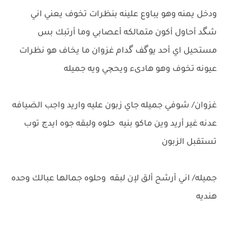
ودخل يمنه وهو يباوع علينه بنظرات تخوف يعني اني
شگد أحاول أكون متمالكه أعصابي وما أرتبك بس
مستحيل اي أحد يوگف گدام غزوان ما يخاف هو نظرات
عيونه تخوف وهو هادىء ويحچي ويه جميله
غزوان/ شوفي جميله جاي زبون عليه واريد واجب الضيافه
عدنه غير أريد وين ماكو بنيه حلوه ولبقه جوه ايدچ توب
تستقبل الزبون
جميله/ اني أرشح ألق لإن لبقه وحلوه جمالها عبالك وحده
هنديه