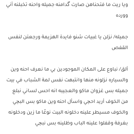
ويا ريت ما فتحناهن صارت گدامنه جميله واحنه تخبلنه أني
وورده
جميله/ نزلن يا غبيات شنو فايدة الهزيمة ورجعتن لنفس
القفص
ألق/ نباوع على المكان الموجودين بي ما نعرف احنه وين
والسياره نزلونه منها وانتبهت نفس لمة الشباب في بيت
جميله بس غزوان ماكو والعجيبه انه احس لساني نبلع
من الخوف أريد احچي واسأل احنه وين ماكو بس البچي
والخوف مسيطر علينه دخلونه البيت نوعًا ما زين ودخلونه
بغرفة وقفلوا علينه الباب وظلينه بس نبچي