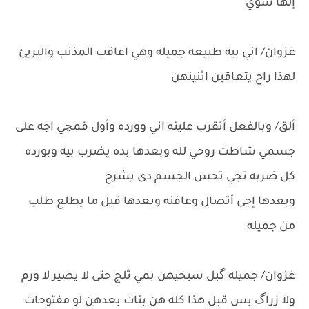
إلها سوي
غزوان/ اني بيه طبيعه جميله وهي اعاقب المذنب والبريئ
لهذا راح يتعاقبن اثنينهن
ألق/ وبالفعل أتقرب علينه اني وورده وأول قمچي اجه على
جسمي شاطت روحي لله وبعدها بده يضرب بيه وبورده
كل ضربه تجي تحس الجسم دى يشرح
وبعدها إجى أتصال وعافنه وبعدها قبل ما يطلع طلب
من جميله
غزوان/ جميله گبل سبحيهن بمي ثلج حتى لا يصير لا ورم
ولا زراگ بس قبل هذا كله هن بنات بعدهن لو مفتوحات