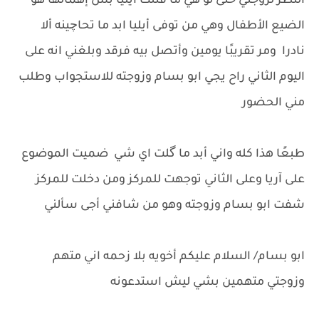
النظر لزوجتي حتى لو هي ما قتلت أيليا بس إهمالها هو
الضيع الأطفال وهي من توفى أيليا ابد ما تحاچينه ألا
نادرا ومر تقريبًا يومين وأتصل بيه فرقد وبلغني انه على
اليوم الثاني راح يجي ابو بسام وزوجته للاستجواب وطلب
مني الحضور
طبعًا هذا كله واني أبد ما گلت اي شي ضميت الموضوع
على آريا وعلى الثاني توجهت للمركز ومن دخلت للمركز
شفت ابو بسام وزوجته وهو من شافني أجى سألني
ابو بسام/ السلام عليكم أخويه بلا زحمه اني متهم
وزوجتي متهمين بشي ليش استدعونه