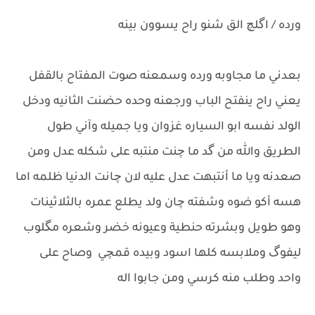
ورده / اگلچ الق شنو راح يسوون بينه
بعدني ما مجاوبه ورده وسمعنه صوت المفتاح بالقفل
يعني راح ينفتح الباب ورجعنه وحده حضنت الثانيه ودخل
الولد نفسه ابو السياره غزوان ويا جميله وآني طول
الطريق والله من گد ما چنت منتبه على شكله عدل ومن
صعدنه ويا ما أنتبهت عدل عليه لان چانت الدنيا ظلمه اما
هسه أكو ضوه وشفته چان ولد يطلع عمره بالثلاثينات
وهو طويل وبشرته حنطية وعيونه خضر وشعره مگلوب
ليفوگ وملابسه كلها اسود وبيده قمچي وصاح على
واحد وطلب منه كرسي ومن جابوا اله