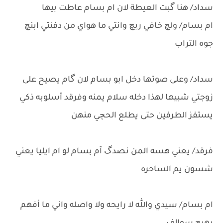
سداد/ هنا گبت العيطة لان ام بسام عاطت بيها
ام بسام/ ولچ خافي ربچ وانتي ما هواي من دفنتي ابنچ
جوه التراب
سداد/ وعلى صوتها دخل ابو بسام لان گام يصيح على
زوجتي شبيها لهذا دخله سلام يمنه وفرقد أسلوبه ذكي
يستفز الطرفين حتى يطلع الحچي منهن
فرقد/ يعني هسه المن نصدگ آم بسام لو ام ايليا يعني
شسون يم الساحره
ام بسام/ سيدي والله لا رايحه ولا واصله واني ما أفهم