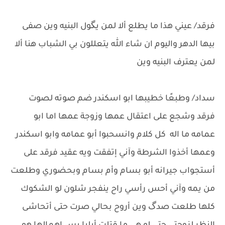
فرقد/ عيني هذا ما يطلع ألا لمن يگول البنيه وين صفى
بيها الدهر واليوم ان شاء الله يتعللون بي الشباب هنا ألا
لمن يعترف البنيه وين
سداد/ وطبعًا خطيبها ابو اسكندر ضم صوته لصوت
فرقد وشجع على اعتقال عمها وزوجة عمها اما ابو
عمامه ما اله كل كلام وانسحبوا أبو عمامه وابو اسكندر
وعمها أخذوا الشرطة وآني إتفقت ويه عقيد فرقد على
أستجواب جيرانه أبو بسام وأم بسام وبحضوري وطلعت
من يمه وآني أحس رأسي راح ينفجر شلون لو الشكوك
كلها طلعت صدگ وين أروح بحالي صرت حتى أتحاشى