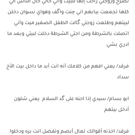
تصرخ وزوجتي راحت إلها للبيت واني حالي حال الناس ألي
كلها تجمعت ببابهم اني چنت واگف وهواي نسوان دخلن
لبيتهم وطلعت زوجتي گالت الطفل الصغير ميت وآني
اتصلت بالشرطة ومن اجتي الشرطة دخلت لبيتي وبعد ما
ادري بشي
فرقد/ يعني افهم من كلامك آنه انت أبد ما داخل بيت الأخ
سداد
ابو بسام/ سيدي إذا احنه على گد السلام يعني شلون
أدخل بيتهم
فرقد/ اخذنه أقوالك تعال أبصم وتفضل انت بره ودخلوا