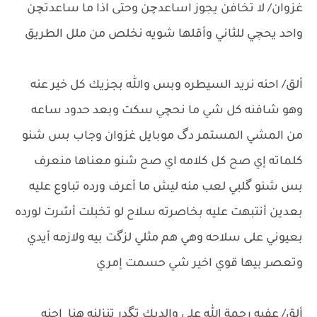
غزوان/ لا تخافن يجوز اساعدچن وحتى اذا ما ساعدتچن
واحد يحچي للثاني وأقلها شويه نخلص من ملل الطريق
ألق/ احنه نريد السيطره وبس والله بجزيك كل خير عنه
وهو شافنه كل شي ما نحچي سكت وبعد حدود ساعه
من المشي المستمر دگ موبايل غزوان وجاب بس شنو
كلماته إي صح كل كلامه اي صح شنو معناها منعرف
بس شنو گلبي لعب منه ليش ما أعرف ورده تباوع عليه
بعدين أنتبهت عليه بخاصرته سلاح لو تخبلت أشرت لورده
بعيوني على سلاحه وهي هم مثلي لزگت بيه ولازمه أيدي
وتعصر بيها قوي اخير شي حسمت إمري
ألق/ عفيه رحمة الله على والديك تگدر تنزلنه هنا احنه