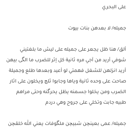
على البحري
جميله/ لا بعدهن بنات بيوت
ألق/ هنا ظل يجعر على جميله على ليش ما بلغتيني
شوفي أريد من آجي مره ثانية كل إثر للضرب ما الگى بيهن
أريد انزلهن للشغل فهمتي لو أعيد وبعدها طلع وجميلة
صاحت على وحده ثانية وياها وجابوا ثلچ ويخلون على اثار
الضرب ومن يخلوا جسمنه يظل يحرگنه وحتى مراهم
طبيه جابت وتخلي على جروح وهي دردم
جميله/ عمى بعينچن شبيچن ملگوفات يعني الله خلقچن