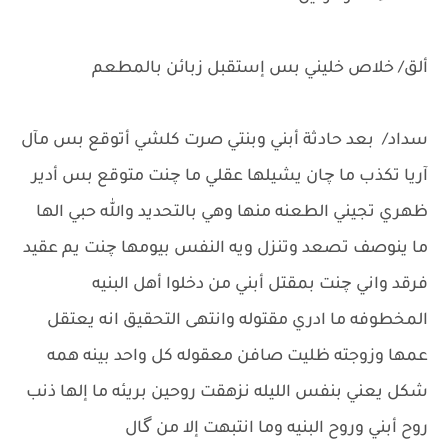
ألق/ خلاص خليني بس إستقبل زبائن بالمطعم
سداد/ بعد حادثة أبني وبنتي صرت كلشي أتوقع بس مآل
آريا تكذب ما چان يشيلها عقلي ما چنت متوقع بس أدير
ظهري تجيني الطعنه منها وهي بالتحديد والله حبي الها
ما ينوصف تصعد وتنزل ويه النفس بيومها چنت يم عقيد
فرقد واني چنت بمقتل أبني من دخلوا أهل البنيه
المخطوفه ما ادري مقتوله وانتهى التحقيق انه يعتقل
عمها وزوجته ظليت صافن معقوله كل واحد بينه همه
شكل يعني بنفس الليله نزهقت روحين بريئه ما إلها ذنب
روح أبني وروح البنيه وما انتبهت إلا من گال