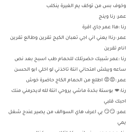
وخوف بس من توكف يم الغيرة ينكلب
عمر: رنا وينج
رنا :هاا عمر جاي اقرة
عمر :رناا يعني اني اجي تعبان الكيج تقرين وطالع تقرين
انام تقرين
رنا :عمر شبيك حضرتلك للحمام طب اسبح بعد نص
ساعه ويبلش امتحاني انتة تاخذني لو اخلي ابو الحسن
عمر :😡😡 اطلع من الحمام الكاج حاضرة خوش
رنا:💋 بوستة بخدة ماشي يروحي انتة لله لايحرمني منك
احبك قلبي
عمر: 😏😏 يي اعرف هاي السوالف من يصير عندج شغل
يمي