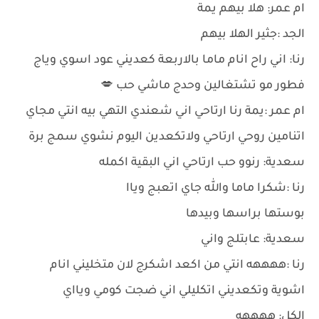
ام عمر: هلا بيهم يمة
الجد :جثير الهلا بيهم
رنا: اني راح انام ماما بالاربعة كعديني عود اسوي وياج
فطور مو تشتغالين وحدج ماشي حب 💋
ام عمر :يمة رنا ارتاحي اني شعندي التهي بيه انتي مجاي
اتنامين روحي ارتاحي ولاتكعدين اليوم نشوي سمج برة
سعدية: رنوو حب ارتاحي اني البقية اكمله
رنا :شكرا ماما والله جاي اتعبج وياا
بوستها براسها وبيدها
سعدية: عابتلج واني
رنا :ههههه انتي من اكعد اشكرج لان متخليني انام
اشوية وتكعديني اتكليلي اني ضجت كومي ويااي
الكل: ههههه