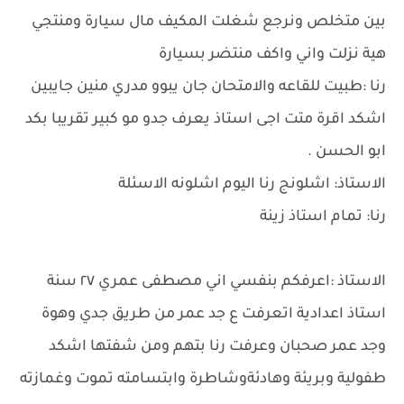
بين متخلص ونرجع شغلت المكيف مال سيارة ومنتجي
هية نزلت واني واكف منتضر بسيارة
رنا :طبيت للقاعه والامتحان جان يبوو مدري منين جايبين
اشكد اقرة متت اجى استاذ يعرف جدو مو كبير تقريبا بكد
ابو الحسن .
الاستاذ: اشلونج رنا اليوم اشلونه الاسئلة
رنا: تمام استاذ زينة
الاستاذ :اعرفكم بنفسي اني مصطفى عمري ٢٧ سنة
استاذ اعدادية اتعرفت ع جد عمر من طريق جدي وهوة
وجد عمر صحبان وعرفت رنا بتهم ومن شفتها اشكد
طفولية وبريئة وهادئةوشاطرة وابتسامته تموت وغمازته