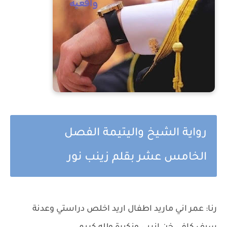
رواية الشيخ واليتيمة الفصل
الخامس عشر بقلم زينب نور
رنا: عمر اني ماريد اطفال اريد اخلص دراستي وعدنة