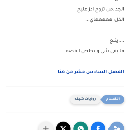
الجد :من تزوج ادز عليج
الكل: هههههاي...
....يتبع
ما بقى شي و تخلص القصة
الفصل السادس عشر من هنا
روايات شيقه