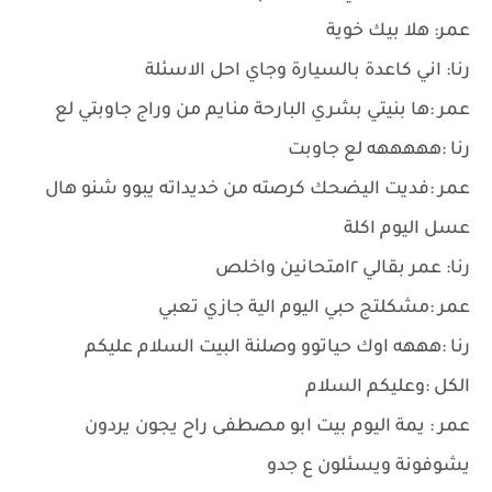
عمر: هلا بيك خوية
رنا: اني كاعدة بالسيارة وجاي احل الاسئلة
عمر :ها بنيتي بشري البارحة منايم من وراج جاوبتي لع
رنا :هههههه لع جاوبت
عمر :فديت اليضحك كرصته من خديداته يبوو شنو هال
عسل اليوم اكلة
رنا: عمر بقالي ٢امتحانين واخلص
عمر :مشكلتج حبي اليوم الية جازي تعبي
رنا :هههه اوك حياتوو وصلنة البيت السلام عليكم
الكل :وعليكم السلام
عمر : يمة اليوم بيت ابو مصطفى راح يجون يردون
يشوفونة ويسئلون ع جدو