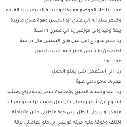
سيف كافي خن انربي ونكبرة ولله كريم
عمر: رنا هاذ الموضع مو وكتة وبنسبة السيف يريد الة اخو
وضهر سند اله اني عندي ابو الحسن وهوة عندي ماريدة
يبقة وحيد واني موزغير رنا اني عمري ٣١ سنة
رنا :عمر فدوة ع اقل بس هاي السنتين مال دراسة
اخلصهن ولله بس اصير كلية التريدة ايصير
عمر: اوك
رنا: اني استعمل شي يمنع الحمل
عمر :لا ماكو داعي علية
رنا: نمة وكعدنه الصبح وكعدتة ٧ حضر روحة وراح ومشه
اسبوع من شهر رمضان جان حيل صعب دراسة وعمر ابد
ميعذر او يريدني ابطل بس هوة منطيني حنان وتعاملة
اختلف وخوفة عليه حبيته كولشي بي حلو يعاملني برقة