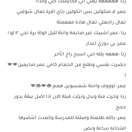
رنا: هههههه يعني اني مكايلتلك حبي وكذاا
عمر: لا متكولين بس اتكولين جاي اقرة تعال شوفني
تعال راجعلي تعال هاذة مفهمتة
رنا :عمر اشبيك غير صايمة وانتة لليل كولة برة تجي ١٢ لو ١
عمر: يي دوري اعذار
رنا :هههه يلله حبي اسبح راح اتأخر
حضرت نفسي وطلع من الحمام كافي عمر صايمين💋💋
ا
عمر :اوووف واحنة شمسوين همم 👄💋👄💋
رنا: وخرت منة وبدل ونزلت قبلة الان اذا اضل يبقة يدور
حجج
عمر :يالله طلعنة وصلته للمدرسة وكعدت انتضرها
امتحانه ساعة ونص