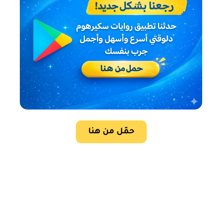
حمّل من هنا