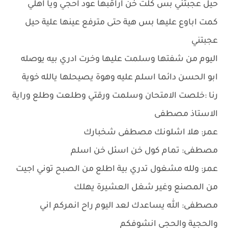
حيل عجبتني بس كلت خن اراقبها عود احجي ويا اهلي
كمت اباوع عليها بس هية حتى مترفع عينها علية حيل
عجبتني
اليوم من شفتها وسلمت عليها وخرت ادري بيه يوصله
ابو الحسن دائما اسلم عليه وهوة يصيحلها يالله خوية
رنا :خلصت الامتحان وسلمت ورقتي وطلعت وطلع وراية
الاستاذ مصطفى
عمر: هلا اشلونك مصطفى شخبارك
مصطفى: تمام كول خن اسئل خن اسلم
عمر: ولله مشغول تدري بية اطلع من الصبح توني اجيت
من المصنع وغير شغل العشيرة يهلك
مصطفى: الله يساعدك لعد اليوم راح انمركم اني
والحجية والحجي انشوفكم