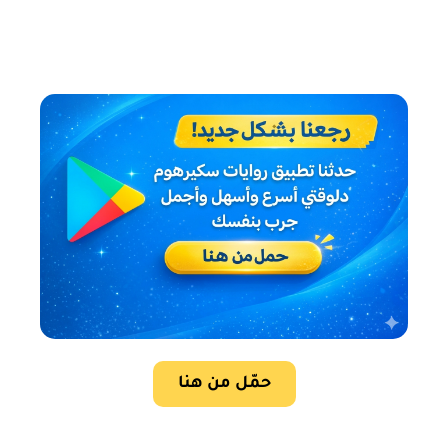
حمّل من هنا