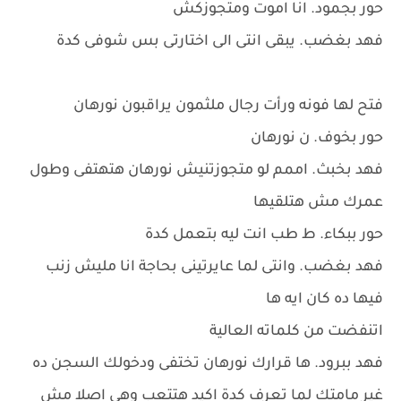
حور بجمود. انا اموت ومتجوزكش
فهد بغضب. يبقى انتى الى اختارتى بس شوفى كدة
فتح لها فونه ورأت رجال ملثمون يراقبون نورهان
حور بخوف. ن نورهان
فهد بخبث. اممم لو متجوزتنيش نورهان هتهتفى وطول
عمرك مش هتلقيها
حور ببكاء. ط طب انت ليه بتعمل كدة
فهد بغضب. وانتى لما عايرتينى بحاجة انا مليش زنب
فيها ده كان ايه ها
اتنفضت من كلماته العالية
فهد ببرود. ها قرارك نورهان تختفى ودخولك السجن ده
غير مامتك لما تعرف كدة اكيد هتتعب وهى اصلا مش