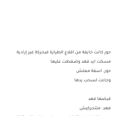
حور كانت خايفة من اقلاع الطيارة فبحركة غير إرادية
مسكت ايد فهد وضغطت عليها
حور. اسفة معلش
وجاءت لسحب يدها
قبضها فهد
فهد. متتحركيش