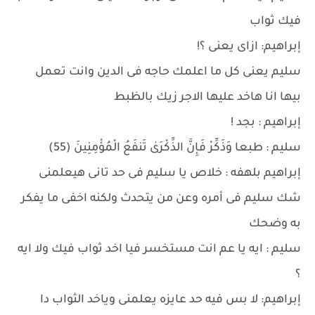
فيك ثواب
إبراهيم: ازاى يعنى ؟!
سليم يعنى كل ما اعلمك حاجه فى الدين وانت تعمل
بيها انا هاخد عليها الاجر زيك بالظبط
إبراهيم : بجد !
سليم : طبعا وَذَكِّرْ فَإِنَّ الذِّكْرَىٰ تَنفَعُ الْمُؤْمِنِينَ (55)
إبراهيم بلهفه : خلاص يا سليم فى حد تانى هيعلمنى
شك سليم فى أمره وعن من يتحدث ولكنه اخفى ما يفكر
به وضحك
سليم : ايه يا عم انت مستخسر فيا اخد ثواب فيك ولا ايه
؟
إبراهيم: لا بس فيه حد عايزه يعلمنى وياخد الثواب دا