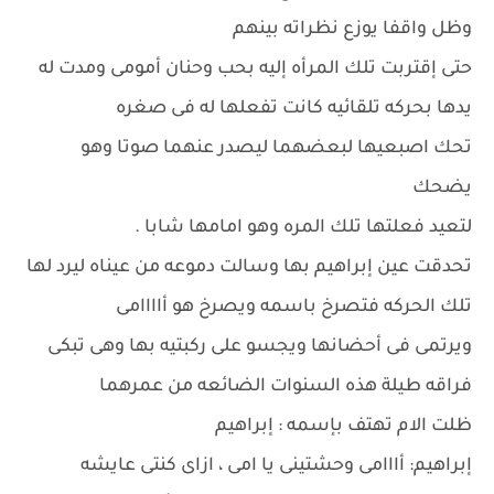
وظل واقفا يوزع نظراته بينهم
حتى إقتربت تلك المرأه إليه بحب وحنان أمومى ومدت له
يدها بحركه تلقائيه كانت تفعلها له فى صغره
تحك اصبعيها لبعضهما ليصدر عنهما صوتا وهو
يضحك
لتعيد فعلتها تلك المره وهو امامها شابا .
تحدقت عين إبراهيم بها وسالت دموعه من عيناه ليرد لها
تلك الحركه فتصرخ باسمه ويصرخ هو أاااامى
ويرتمى فى أحضانها ويجسو على ركبتيه بها وهى تبكى
فراقه طيلة هذه السنوات الضائعه من عمرهما
ظلت الام تهتف بإسمه : إبراهيم
إبراهيم: أااامى وحشتينى يا امى ، ازاى كنتى عايشه