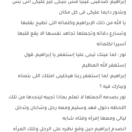
إبراهيم: صدقينى عينيا مش بتيجى غير عليكى انتى بس
وبتدور دايما عليكى فى كل مكان
يا الله من ذلك الإبراهيم وكلماته التى تطيح بقلبها
وتسارع دقاته وتجعلها تجاهد نفسها الا يقع قلبها
أسيرا لكلماته
نور : لما عينك تيجى عليا إستغفر يا إبراهيم ،قول
إستغفر الله العظيم
إبراهيم: لما إستغفر ربنا هيخلينى امتلك اللى بتمناه
ويبارك فيه ؟
نور بصدمه ألجمتها لا تعلم بماذا تجيبه لينجدها من تلك
اللحظه دخول فهد وسليم ومعه رجل وشابان وتدخل
ليالى ومعها إمرأه وفتاه شابه
انصدم إبراهيم حين وقع نظره على الرجل وتلك المرأه