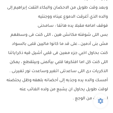
وبعد وقت طويل من الاحضان والبكاء التفت إبراهيم إلى
والده الذي أغرقت الدموع عيناه ووجنتيه
فوقف امامه مقبلا يده هاتفا : سامحنى
بس اللى شوفته مكانش هين ، اللى كنت فى وسطهم
مش بنى آدمين ، على قد ما كانوا ماليين قلبى بالسواد
كنت بحاول اخبي جزء معين فى قلبي أشيل قيه ذكراياتنا
اللى كنت كل اما افتكرها قلبي بيألمنى وبيتقطع ، يمكن
الذكريات دى اللى ساعدتنى اتغير وساعدت نور تغيرنى .
أمسك والده يده وجذبه إلى أحضانه بلهفه وظل يحتضنه
لوقت طويل يحاول ان يشبع من ولده الغائب عنه
لسنوات من الوجع .