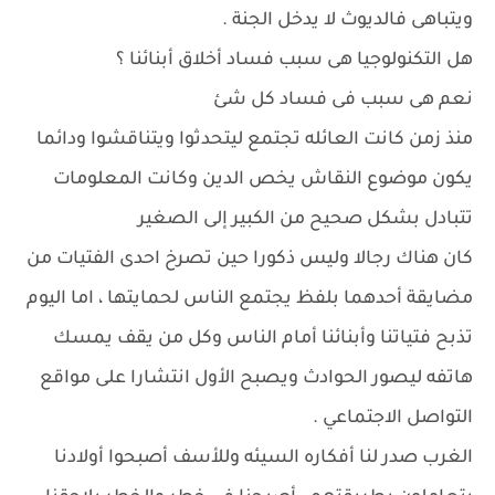
ويتباهى فالديوث لا يدخل الجنة .
هل التكنولوجيا هى سبب فساد أخلاق أبنائنا ؟
نعم هى سبب فى فساد كل شئ
منذ زمن كانت العائله تجتمع ليتحدثوا ويتناقشوا ودائما
يكون موضوع النقاش يخص الدين وكانت المعلومات
تتبادل بشكل صحيح من الكبير إلى الصغير
كان هناك رجالا وليس ذكورا حين تصرخ احدى الفتيات من
مضايقة أحدهما بلفظ يجتمع الناس لحمايتها ، اما اليوم
تذبح فتياتنا وأبنائنا أمام الناس وكل من يقف يمسك
هاتفه ليصور الحوادث ويصبح الأول انتشارا على مواقع
التواصل الاجتماعي .
الغرب صدر لنا أفكاره السيئه وللأسف أصبحوا أولادنا