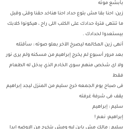
بأبشع موته
زين: احنا بقا مش بتوع حداد احنا هناخد حقنا وقتى وقبل
ما تنتهى فترة حدادك على الكلب اللى راح ، هيكونوا كلابك
بيستعدوا لحدادك .
أنهى زين المكالمه ليصرخ الآخر بعلو صوته : سأقتله
بعد مرور أسبوع لم يخرج إبراهيم من مسكنه ولم يرى نور
ولا اى شخص منهم سوى الخادم الذي يدخل له الطعام
فقط
فى صباح يوم الجمعه خرج سليم من المنزل ليجد إبراهيم
يقف فى شرفة غرفته
سليم : إبراهيم
إبراهيم: نعم !
سليم : مالك مش باين ليه ومش بتخرج من الاوضه ابدا