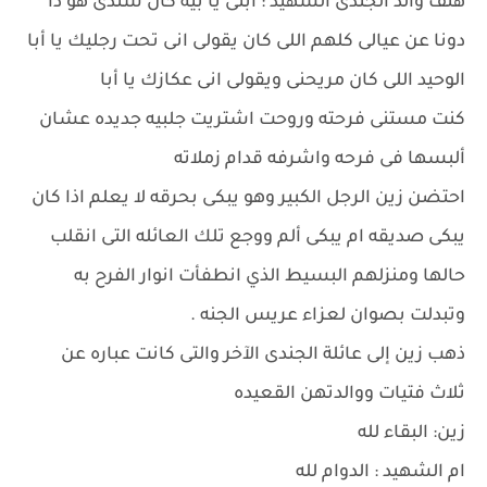
هتف والد الجندى الشهيد : ابنى يا بيه كان سندى هو دا
دونا عن عيالى كلهم اللى كان يقولى انى تحت رجليك يا أبا
الوحيد اللى كان مريحنى ويقولى انى عكازك يا أبا
كنت مستنى فرحته وروحت اشتريت جلبيه جديده عشان
ألبسها فى فرحه واشرفه قدام زملاته
احتضن زين الرجل الكبير وهو يبكى بحرقه لا يعلم اذا كان
يبكى صديقه ام يبكى ألم ووجع تلك العائله التى انقلب
حالها ومنزلهم البسيط الذي انطفأت انوار الفرح به
وتبدلت بصوان لعزاء عريس الجنه .
ذهب زين إلى عائلة الجندى الآخر والتى كانت عباره عن
ثلاث فتيات ووالدتهن القعيده
زين: البقاء لله
ام الشهيد : الدوام لله