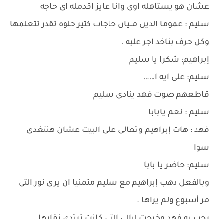
عشان هو يستاهله اوى وانا عايز اقدمله اى حاجه
سليم : عموما الدين مليان حاجات كتير حلوه تقدر تتعلمها
وكل حرف بناخد اجر عليه .
إبراهيم: شكرا يا سليم
سليم: على ايه ا……
قاطعهم صوت فهد ينادى سليم
سليم : نعم يابابا
فهد : هات إبراهيم وتعالى على البيت عشان هنتغدى
سوا
سليم: حاضر يا بابا
وبالفعل ذهب إبراهيم مع سليم متمنيا ان يرى نور التى
مر أسبوع ولم يراها .
رحب به فهد وخرجت ليالى التى كانت ترتدى نقابها