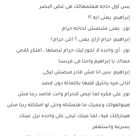
بس أول حاجه هعلمهالك هى غض البصر
إبراهيم: يعنى ايه ؟!
نور : يعنى متبصش لحاجه حرام
إبراهيم: حرام ازاى يعنى ؟ انتى حرام !
نور : أى واحده لا تجوز ليك حرام تبصلها ، افتكر كلامى
معاك يا إبراهيم واحنا فى فرنسا
إبراهيم: بس انا مش قادر مبصش ليكى
لتانى مره يخترق قلبها بكلماته دون قصد
نور: على فكره لما تبص للحرام وانت قاصد ربنا مش
هينولهولك وعمرك ما هتمتلكه وحتى لو امتلكته ربنا مش
هيباركلك فيه ، لما عينك تيجى على واحده نزل عينك
بسرعه واستغفر