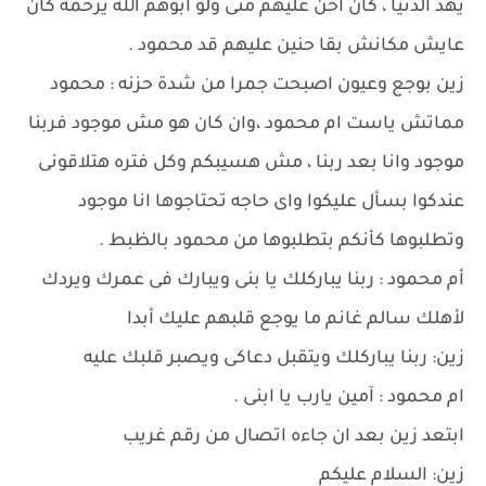
يهد الدنيا ، كان أحن عليهم منى ولو ابوهم الله يرحمه كان
عايش مكانش بقا حنين عليهم قد محمود .
زين بوجع وعيون اصبحت جمرا من شدة حزنه : محمود
مماتش ياست ام محمود ،وان كان هو مش موجود فربنا
موجود وانا بعد ربنا ، مش هسيبكم وكل فتره هتلاقونى
عندكوا بسأل عليكوا واى حاجه تحتاجوها انا موجود
وتطلبوها كأنكم بتطلبوها من محمود بالظبط .
أم محمود : ربنا يباركلك يا بنى ويبارك فى عمرك ويردك
لأهلك سالم غانم ما يوجع قلبهم عليك أبدا
زين: ربنا يباركلك ويتقبل دعاكى ويصبر قلبك عليه
ام محمود : آمين يارب يا ابنى .
ابتعد زين بعد ان جاءه اتصال من رقم غريب
زين: السلام عليكم