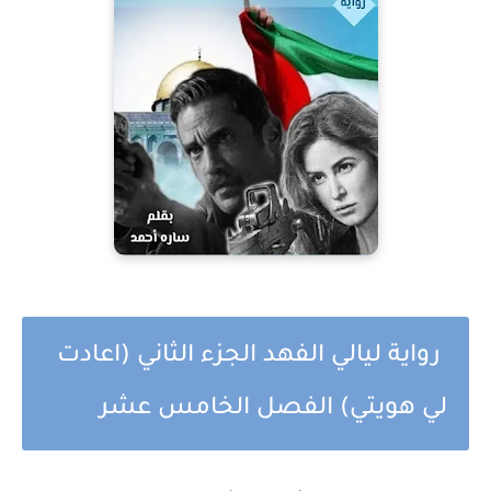
رواية ليالي الفهد الجزء الثاني (اعادت
لي هويتي) الفصل الخامس عشر