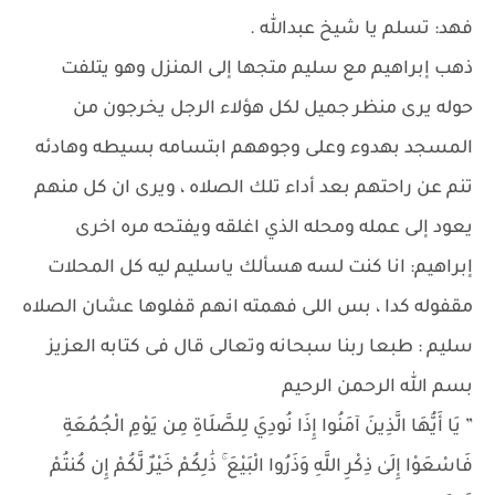
فهد: تسلم يا شيخ عبدالله .
ذهب إبراهيم مع سليم متجها إلى المنزل وهو يتلفت
حوله يرى منظر جميل لكل هؤلاء الرجل يخرجون من
المسجد بهدوء وعلى وجوههم ابتسامه بسيطه وهادئه
تنم عن راحتهم بعد أداء تلك الصلاه ، ويرى ان كل منهم
يعود إلى عمله ومحله الذي اغلقه ويفتحه مره اخرى
إبراهيم: انا كنت لسه هسألك ياسليم ليه كل المحلات
مقفوله كدا ، بس اللى فهمته انهم قفلوها عشان الصلاه
سليم : طبعا ربنا سبحانه وتعالى قال فى كتابه العزيز
بسم الله الرحمن الرحيم
” يَا أَيُّهَا الَّذِينَ آمَنُوا إِذَا نُودِيَ لِلصَّلَاةِ مِن يَوْمِ الْجُمُعَةِ
فَاسْعَوْا إِلَىٰ ذِكْرِ اللَّهِ وَذَرُوا الْبَيْعَ ۚ ذَٰلِكُمْ خَيْرٌ لَّكُمْ إِن كُنتُمْ