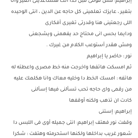
إبراهيم: مش قولتى قبل كدا انك هتساعدينى اتغير وانا
بتغير ، عايزك تعلمينى كل حاجه عن الدين ، انتى الوحيده
اللى رجعتينى هنا وقدرتى تغيرى أفكارى
ودايما بحس انى محتاج حد يفهمنى ويشجعنى
ومش هقدر أستوعب الكلام من غيرك .
نور : حاضر يا إبراهيم
ثم امسكت هاتفها واخرجت منه خط مصرى واعطته له
هاتفه : امسك الخط دا وخليه معاك وانا هكلمك عليه
من رقمى واى حاجه تحب تسألنى فيها إسألنى
كادت ان تذهب ولكنه أوقفها
إبراهيم: إستنى
وقفت نور فهتف إبراهيم: انتى جميله أوى فى اللبس دا
شعور غريب بداخلها ولكنها استحرمته وهتفت : شكرا