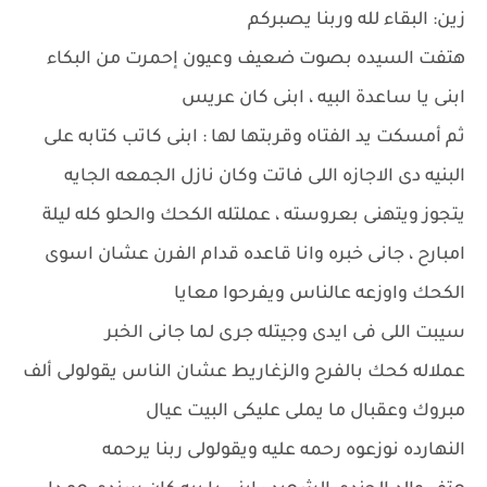
زين: البقاء لله وربنا يصبركم
هتفت السيده بصوت ضعيف وعيون إحمرت من البكاء
ابنى يا ساعدة البيه ، ابنى كان عريس
ثم أمسكت يد الفتاه وقربتها لها : ابنى كاتب كتابه على
البنيه دى الاجازه اللى فاتت وكان نازل الجمعه الجايه
يتجوز ويتهنى بعروسته ، عملتله الكحك والحلو كله ليلة
امبارح ، جانى خبره وانا قاعده قدام الفرن عشان اسوى
الكحك واوزعه عالناس ويفرحوا معايا
سيبت اللى فى ايدى وجيتله جرى لما جانى الخبر
عملاله كحك بالفرح والزغاريط عشان الناس يقولولى ألف
مبروك وعقبال ما يملى عليكى البيت عيال
النهارده نوزعوه رحمه عليه ويقولولى ربنا يرحمه