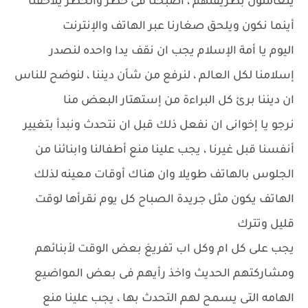
يتعاملون بطريقتهم ، أصبحنا فى خطر والخطر يلاحقنا
أينما نكون ويلحق صغارنا عبر الهاتف والإنترنت
اليوم يا أمة الإسلام يجب ان نقف يدا واحده لنصدر
إسلامنا لكل العالم ، لنرفع من شأن ديننا ، لنوضح للناس
ان ديننا برئ كل البراءة من إستهتار البعض منا
نرجو يا إخوانى ان نفعل ذلك قبل ان نتحدث ونبدأ بتغيير
أنفسنا قبل غيرنا ، يجب علينا منع أطفالنا وابنائنا من
الجلوس بالهاتف طويلا وان هناك أوقات معينه لذلك
الهاتف يكون مثل جريدة الصباح كل يوم نقرأها لوقت
قليل وتترك
يجب على كل ام وكل اب تفريغ بعض الوقت لأبنائهم
ومشاركتهم الحديث واخذ رأيهم فى بعض المواضيع
الهامه التى يسمح لهم التحدث بها ، يجب علينا منع