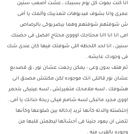
انا كنت بموت كل يوم بسببك ، عشت أصعب سنين
عمرى وانا بشوف فيديوهات لتعذيبك وألمك يا أمى
ش شوفتهم شوفتهم وهما بيضربوكى بالرصاص
امى انا انا اانا محتاجك اوووى محتاج افضل فى حضنك
سنين ، انا لحد اللحظه اللى شوفتك فيها كان عندى شك
فى وجودك عايشه .
ثم هتف بدون وعى : يمكن رجعت عشان نور ، ق قصدىع
عشان نور قالتلى انك موجوده لكن مكنتش مصدق انى
هشوفك ، لسه ملامحك متغيرتش ، لسه عينيكى بتحمر
اووى مجرد ماتبكى لسه شامم فيكى ريحة حنانك يا أمى .
إحتضنته والدته كأنها تريد إدخاله بين ضلوعها وكأنها
تتمنى ان يعود جنينا فى أحشائها ليطمئن قلبها من
وجوده بالقرب منه .