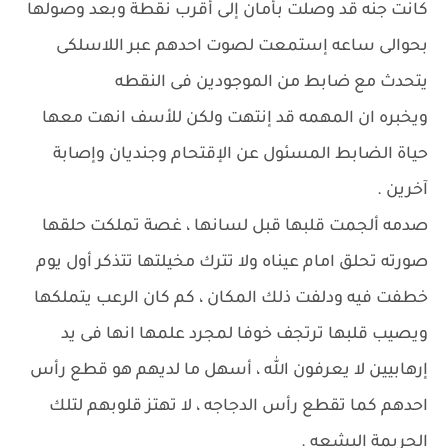
كانت جنه قد وصلت بأمان إلى أقرب نقطة وبعد وصولها
بحوالى ساعه إستمعت لصوت احدهم عبر اللاسلكى
يتحدث مع ضابط من الموجودين فى النقطه
ويخبره ان المهمه قد إنتهت ولكن للأسف انهت معها
حياة الضابط المسئول عن الإقتحام وجنديان وإصابة
آخرين .
صدمه ألجمت قلبها قبل لسانها ، غصة تملكت حلقها
صورته تحلق امام عيناه ولا تترك مخيلتها تتذكر أول يوم
خطفت فيه ودلفت ذلك المكان ، كم كان الرعب يتملكها
ويصيب قلبها ترتجف خوفا لمجرد علمها انها فى يد
إرهابيين لا يعرفون الله ، أسهل ما لديهم هو قطع رأس
احدهم كما تقطع رأس الدجاجه ، لا تهتز قلوبهم لتلك
الجريمة البشعه .