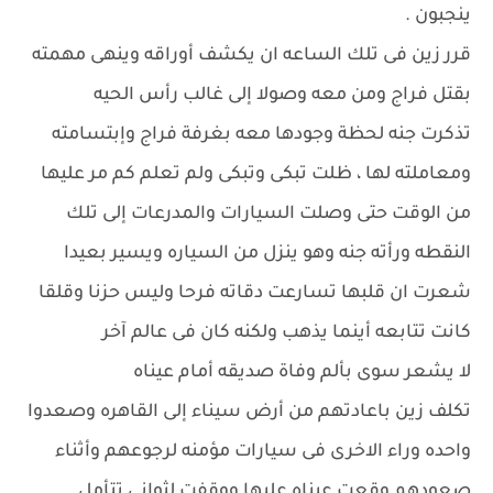
ينجبون .
قرر زين فى تلك الساعه ان يكشف أوراقه وينهى مهمته
بقتل فراج ومن معه وصولا إلى غالب رأس الحيه
تذكرت جنه لحظة وجودها معه بغرفة فراج وإبتسامته
ومعاملته لها ، ظلت تبكى وتبكى ولم تعلم كم مر عليها
من الوقت حتى وصلت السيارات والمدرعات إلى تلك
النقطه ورأته جنه وهو ينزل من السياره ويسير بعيدا
شعرت ان قلبها تسارعت دقاته فرحا وليس حزنا وقلقا
كانت تتابعه أينما يذهب ولكنه كان فى عالم آخر
لا يشعر سوى بألم وفاة صديقه أمام عيناه
تكلف زين باعادتهم من أرض سيناء إلى القاهره وصعدوا
واحده وراء الاخرى فى سيارات مؤمنه لرجوعهم وأثناء
صعودهم وقعت عيناه عليها ووقفت لثوانى تتأمل