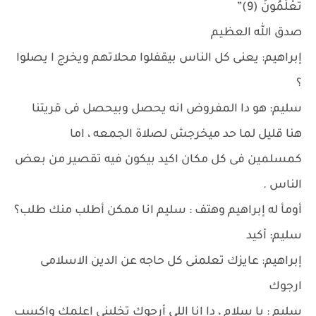
تَعْلَمُونَ (9)”
صدق الله العظيم
إبراهيم: يعنى كل الناس بيقفلوا محلاتهم ويخرج ا يصلوا
؟
سليم: هو دا المفروض انه يحصل وبيحصل فى قريتنا
هنا قليل لما حد ميخرجش لصلاة الجمعه ، اما
كمسلمين فى كل مكان اكيد بيكون فيه تقصير من بعض
الناس .
أومأ له إبراهيم وهتف : سليم انا ممكن أطلب منك طلب؟
سليم: أكيد
إبراهيم: عايزك تعلمنى كل حاجه عن الدين الاسلامى
ارجوك
سليم : يا سلام ، دا انا اللى أرجوك تخلينى اعلمك واكسب