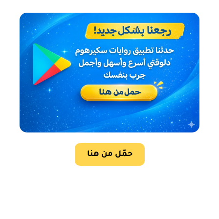
حمّل من هنا