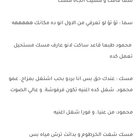
سما قامت و مشيت اتجاه مسك
سما : تؤ تؤ لو تعرفي من الاول انو ده مكانك هههههه
محمود طبعا قاعد ساكت لانو عارف مسك مستحيل
تعمل كده
مسك : عندك حق بس انا بردو بحب اشتغل بمزاج. عمو
محمود. شغل كده اغنيه تكون فرفوشة. و عالي الصوت
محمود: من عنيا. و فورا شغل اغنيه
مسك شغت الخرطوم و بدائت ترش مياه بس