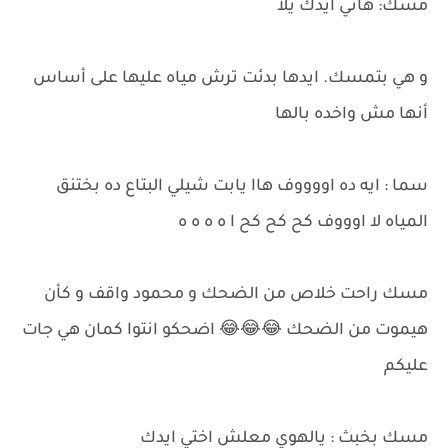
مسك: هاتي ايدك يلا
و هي بتمسك. ايدها بدئت ترش مياه عليها على أساس
أنها مش واخده بالها
سما : ايه ده اووووف هاا يابت شيلي البتاع ده بختنق
المياه لا اوووف كح كح كح ا ه ه ه ه
مسك راحت خلاص من الضحك و محمود واقف و كأن
هيموت من الضحك 😂😂😂 اضحكو انتوا كمان هي جات
عليكم
مسك بخبث : يالهوي معلش اختي ايدك