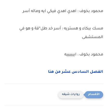
محمود بخوف : اهدي اهدي فيكي ايه وماله أسر
مسك ببكاء و هستريه : أسر خد طل*قة و هو في
المستشفى
محمود بخوف : اييييييه
الفصل السادس عشر من هنا
روايات شيقه