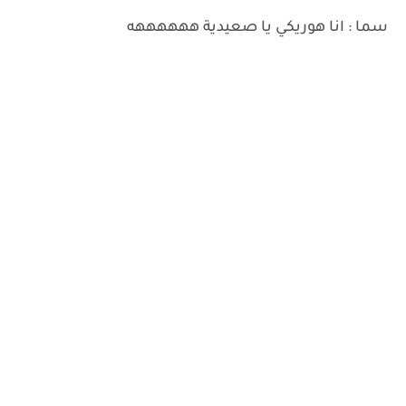
سما : انا هوريكي يا صعيدية ههههههه