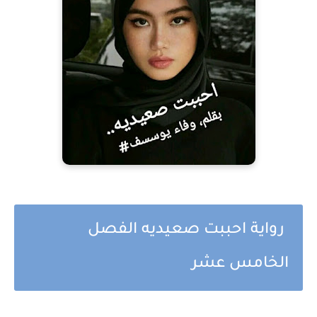
رواية احببت صعيديه الفصل
الخامس عشر