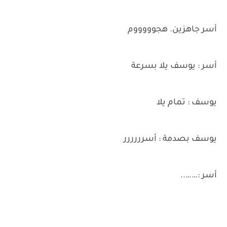
أسر جاهزين. هجوووووم
أسر : يوسف يلا بسرعة
يوسف : تمام يلا
يوسف بصدمة : أسرررررر
أسر :……..