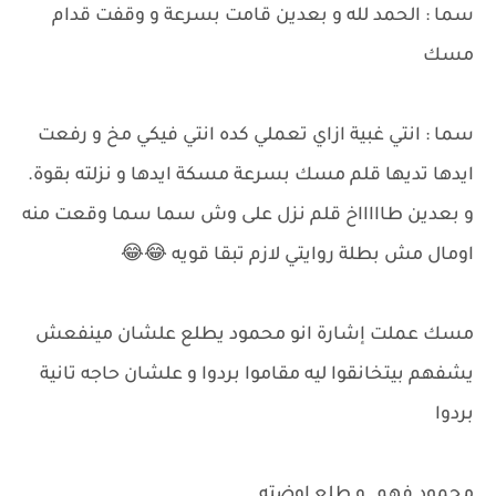
سما : الحمد لله و بعدين قامت بسرعة و وقفت قدام
مسك
سما : انتي غبية ازاي تعملي كده انتي فيكي مخ و رفعت
ايدها تديها قلم مسك بسرعة مسكة ايدها و نزلته بقوة.
و بعدين طاااااخ قلم نزل على وش سما سما وقعت منه
اومال مش بطلة روايتي لازم تبقا قويه 😂😂
مسك عملت إشارة انو محمود يطلع علشان مينفعش
يشفهم بيتخانقوا ليه مقاموا بردوا و علشان حاجه تانية
بردوا
محمود فهم. و طلع اوضته