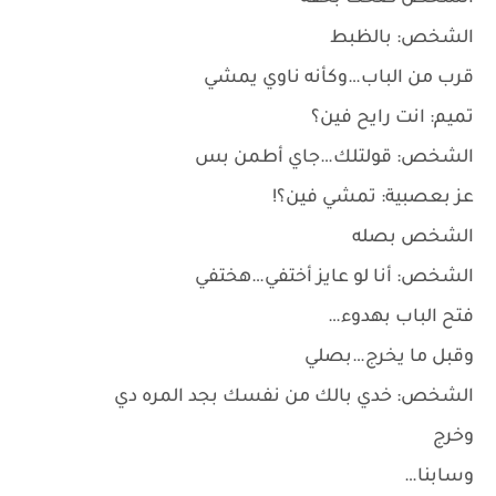
الشخص: بالظبط
قرب من الباب…وكأنه ناوي يمشي
تميم: انت رايح فين؟
الشخص: قولتلك…جاي أطمن بس
عز بعصبية: تمشي فين؟!
الشخص بصله
الشخص: أنا لو عايز أختفي…هختفي
فتح الباب بهدوء…
وقبل ما يخرج…بصلي
الشخص: خدي بالك من نفسك بجد المره دي
وخرج
وسابنا…