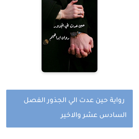
رواية حين عدت الي الجذور الفصل
السادس عشر والاخير