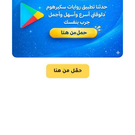
حمّل من هنا