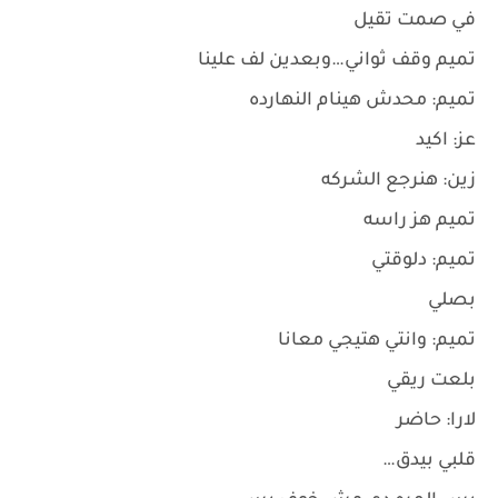
في صمت تقيل
تميم وقف ثواني…وبعدين لف علينا
تميم: محدش هينام النهارده
عز: اكيد
زين: هنرجع الشركه
تميم هز راسه
تميم: دلوقتي
بصلي
تميم: وانتي هتيجي معانا
بلعت ريقي
لارا: حاضر
قلبي بيدق…