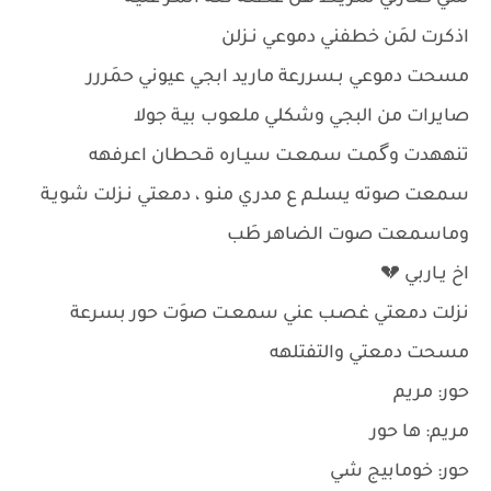
اذكرت لمَن خطفني دموعي نـزلن
مسحت دموعي بـسررعة ماريد ابجي عيوني حمَررر
صايرات من البجي وشكلي ملعوب بيـة جولا
تنههدت وگمـت سمعـت سيـاره قحـطان اعرفهه
سمعت صوته يسلـم ع مدري منـو ، دمعتي نـزلت شويـة
وماسمعت صوت الضاهر طَب
اخ يـاربي 💔
نزلت دمعتي غصـب عني سمعـت صوَت حور بسرعة
مسحت دمعتي والتفتلهه
حور: مريم
مريم: ها حور
حور: خومابيج شي