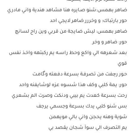
ضاهر بهمس:شنو صـايره هنا مشاهد هندية واني مادري
حور بارتباك: و وخررر ضاهر لايجي احد
ضاهر بهمس: ليـش ضايجة من قربي وين راح لسانچ
حور: ضاهر و وخر
بعد شعرهه الي واكع وحط راسـه يم ركبتهه واخـذ نفس
قوي
حـور رچفت من تصرفـة بسرعة دفعته وگامـت
حور: يمة كلبي وكف هذا شسوه عزه لوشايفنه واحد
رحت بسرعة كعدت يم بيبي ودنكت وصرت الم بشعري
بس شنو كلبي يدك بسرعة وجسمي يرجف
شوية وهنه يحجن واني بالي مويهمن
يم التصرف الي سوآ شجان يقصد بي