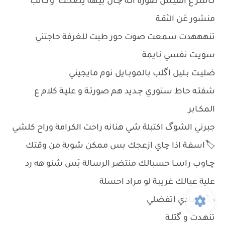
نـاشر ع الفيَـس صوره الـه چـان بيـهه يضحك وگـاتب
منشور عَن الثقـة
تنهههدت سمعت صوت حور طبت للغرفة حاجتني
سويـت نفسي نايمة
ضليـت بـليل اگلب بالموبـايل نوم مايجيني
شفتـه حاط ستوري چـديد هم صورتـة و عليـة كلام ع
المكـابر
جبرني الشوگ اكتبلة شي هنانه راحت الكرامة وراح كلشي
🏷️اسفـة اذا چاي ازعجك بس ممكن شوية من وقتك
چـاوب راسـا حسبالك منتضر الرسالة بَس شنو هه رد
علية عبالك غريبـة لو مراد احسلة
🏷️لا عـادي اتفضلي
تنهـدت و گتلـة