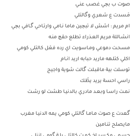
صوت ب بچي غصـب عنـي
مَـسدت ع شعري وگالتلي
ام مريم : اشش لا تبچين ماما نـامي وارتـاحي گـافي بچي
انشـاللة مريم العـذراء تطلع حقچ منـه
مسحـت دموعي ومـاسويت اي رده فعَل كالتلي كومي
اكلي كتلـهه ماريد حبابه اريد انـام
توسلت بية ماقبـلت گالت شوية واجيج
راسي احسة يريد يطُك
نمـت راسـا وبعـد مادري بالدنيـا طشت لو رشـت
گعدت ع صوت مـامـا گالتلي كومي يمه الدنيـا مغرب
مايصلح تنـامين
جسمي مكـسر اخ كمـت كالتلي يلـة گومي انزلي