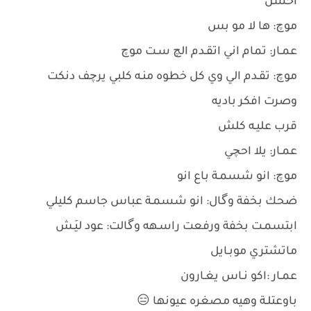
احسَن
موچ: ها لا مو بس
عمـار: تمام اني اتقـدم الچ سـت موچ
موچ: تقـدم الي وي كل خطوه منـه كلبي يرچف دنكت
وصرت افكر باديه
قرب عليـه كلش
عمـار: يلا احچي
موچ: انو شسمـة باع انو
ضحك بخفة وگال: انو شسمـة عباس جاسم كليلي
ابتسمـت بخفة ورفعت راسـهه وگالت: عود ليَـش
ماتشتري موبـايل
عمـار :اكو نـاس يغـارون
باوعتلـة وهيه مصغره عيونها 😑