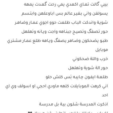
بيبي گالت تعـاي اكعدي يمي رحت گعـدت يمهه
يسولفن واني بغيـر عالم بس اباوعلهن وابتـسم
شويـة واندكت البـاب طلعت حوو اجوي عمـار وضاهـر
حـور تصفگ وتصيـح جبنـاهه واجت ويـانه وتهلهل
طبـو يضحكون وضـاهر يصفگ ويـاهه طلع عمـار مشتري
موبايل
خرب واللة ضحكوني
حـور الة شوية وتهلهل
طلعـة ايفـون چـايبـه بَس كلش حلو
اني كرهت الموبايلات كلهه ماودي احجي او اسولف وي اي
احد
اذكرت المدرسة شلـون بيـة بل مـدرسـة