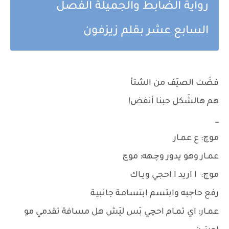
رواية الضابط والجميلة الفصل
السابع عشر بقلم زيزفون
فضَت الصيّف من الشتأ
هم هالشَكل حبنا أنفض!
_
موچ: ع عمـار
عمـار وهو يدور وچـهه: موچ
موچ: ا اريد ا احجي ويـاك
رفع حاچبه وابتسم ابتسامـة جانبيـة
عمـار: اي تمـام احچي بَس ليَش هل مسافة تقدمي مو