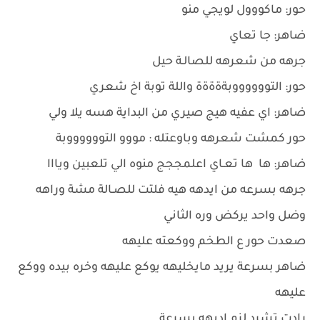
حور: ماكووول لويجي منو
ضاهر: جا تعاي
جرهه من شعرهه للصالـة حيل
حور: التووووووبةةةةة واللة توبة اخ شعري
ضاهر: اي عفيه هيج صيري من البداية هسه يلا ولي
حور كمشت شعرهه وباوعتله : مووو التووووووبة
ضاهر: ها ها تعـاي اعلمججج منوه الي تلعبين ويااا
جرهه بسرعه من ايدهه هيه فلتت للصـالة مشة وراهه
وضل واحد يركض وره الثاني
صعدت حور ع الطخم ووكعته عليهه
ضاهر بسرعة يريد مايخليهه يوكع عليهه وخره بيده ووكع
عليهه
رادت تشرد لزم اديهه بسرعة