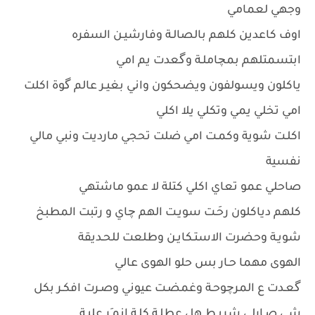
وجهي لعمامي
اوف كاعدين كلهم بالصالـة وفارشيـن السفره
ابتسمتلهم بمچاملـة وگعدت يم امي
ياكلون ويسولفون ويضحكون واني بغيـر عالم گوة اكلت
امي تخلي يمي وتكلي يلا اكلي
اكلـت شوية وكمـت امي ضلت تحجي مارديت ونبي مالي
نفسية
صاحلي عمو تعاي اكلي كتلة لا عمو ماشتهي
كلهم دياكلون رحَـت سويـت الهم چاي و رتبت المطبخ
شويـة وحضرت الاستـكايـن وطلعت للحـديقة
الهوى مهما حـار بس حلو الهوى عالي
گعـدت ع المرچوحـة وغمضـت عيوني وصـرت افكـر بكل
شي صـارلي شريـط هل عطلـة كلـة انمـَر عليـة