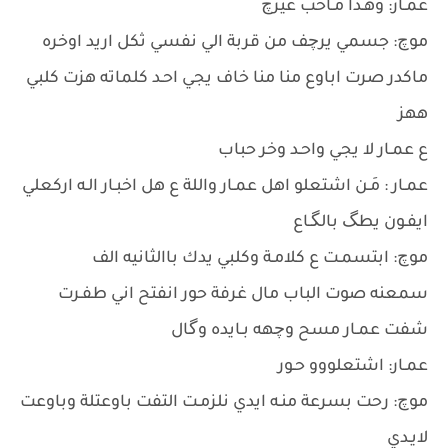
عمـار: وهـذا مـاحب غيرچ
موچ: جسمي يرچف من قربة الي نفسي ثكل اريد اوخره
ماكدر صرت اباوع منا منا خاف يجي احـد كلماته هزت كلبي
ههز
ع عمـار لا يجي واحـد وخر حباب
عمـار : مَـن اشتعلو اهل عمـار واللة ع هل اخبـار الـه اركعلي
ايفـون يطگ بالگـاع
موچ: ابتسمـت ع كلامـة وكلبي يدك باالثانيه الف
سمعنه صوت الباب مال غرفة حور انفتح اني طفـرت
شفت عمـار مسح وچهه بـايده وگال
عمـار: اشتعلووو حـور
موچ: رحت بسرعة منـه ايدي نلزمـت التفت باوعتلة وباوعت
لايـدي