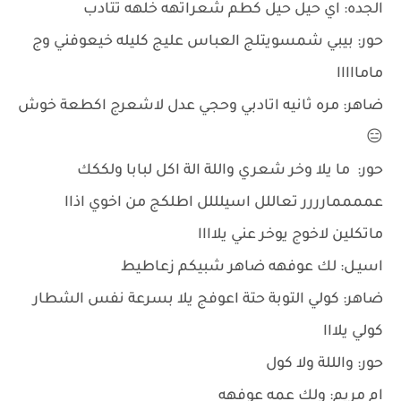
الجده: اي حيل حيل كطم شعراتهه خلهه تتادب
حور: بيبي شمسويتلج العباس عليج كليله خيعوفني وج
مامااااا
ضاهر: مره ثانيه اتادبي وحجي عدل لاشعرج اكطعة خوش
😑
حور: ما يلا وخر شعري واللة الة اكل لبابا ولككك
عممممارررر تعاللل اسيلللل اطلكج من اخوي اذاا
ماتكلين لاخوج يوخر عني يلاااا
اسيـل: لك عوفهه ضاهر شبيكم زعاطيط
ضاهر: كولي التوبة حتة اعوفج يلا بسرعة نفس الشطار
كولي يلااا
حور: والللة ولا كول
ام مريم: ولك عمه عوفهه