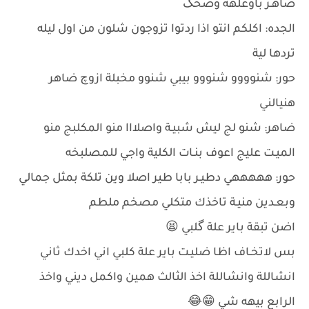
ضاهـر باوعلهه وضحگ
الجده: اكلكم انتو اذا ردتوا تزوجون شلون من اول ليله
تردها لية
حور: شنوووو شنووو بيبي شنوو مخبلة ازوچ ضاهر
هنيالني
ضاهر: شنو لج ليش شبيـة واصلااا منو المكلبج منو
الميـت عليج اعوف بنـات الكلية واجي للمصلبخه
حور: هههههي دطيـر بابا طير اصلا وين تلكة بمثل جمالي
وبعـدين منيـة تاخذك متكلي مصخم ملطم
اضن تبقة باير علة گلبي 😫
بس لاتخـاف اظا ضليـت باير علة كلبي اني اخدك ثاني
انشاللة وانشاللة اخذ الثالث همين واكمل ديني واخذ
الرابع بيهه شي 😁😂