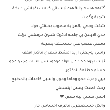
گتلهه هسـه چاية هيه نزلت اني ضليـت بفراشي دايخـة
شويـة وگمـت
شفت وجهي بالمرايـة ملعوب بخلقتي جولا
خدي الايمـن بي چلخـه اذكرت شلون خرمشني نـزلت
دمعتي غصب عنـي مسحتـهه بسرعة
راسي يوچعني اريـد امشط شعري ماكدر اففف
نـزلت لچوه محـد مـن الولد موجود بس البنـات وچـدو عمو
حسام مطلعة للدكـتور
بيبي ومرت عمو وماما وحـور. واسيل كاعدات بالمطبخ
رحـت كعدت يمهن ابتسمَلي
احس نفسي بيـة نقص 💔
والكل مستصغرني ماعرف احساس جان