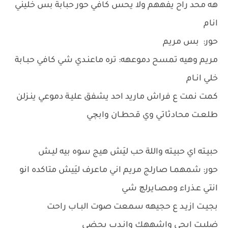
هه محد راح يفههم ولا يحس كافي حور حبابة بس خليني
انام
حور: بس مريم
مريم وهيه تمسح دموعهه: تره ماعنـدي شي كافي حبـابة
خلي انـام
كمت نمت ع فراش ماريد احد يشفق عليـة دموعي ينـزلن
طلعـت محادثاتي وي قحطـان وابچي
حبيـته اي حبيـته واللة حب ليَش هيج سوه بيه ليـش
حور: شمهمـا صارلج مريم اني ماعرف ليَيش متاكده انو
انتي عـذراء ومصـايرلچ شي
بجيـت ازيـد ع حجيهه سمعت صوت البـاب راحت
ضليـت ابجي واشههك وانـدب بحضي