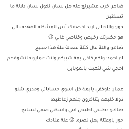
ضاهر: خرب عشيرتچ عله هل لسان تكول لسان دلالة ما
تسكتيـن
حور: واللـة اني اريد اقصفك بَس المشكلة الههدف الي
هو حضرتك رخـيص وقناصي غالي 😉
ضاهر: واللـة مال كتلة معدلة علة هـذا حجيج
ام احمد: ولكم كافي يمة شبيكم وانت عمارو ماتشوفهم
احجي شي لتهيت بالموبايل
عمـار: داوكفي يايمـة خل اسوي حساباتي ومدري شنو
ذولا خليهم يتناكرون جنهم زعاطيط
ضاهـر: دطبخي اطبخي انتي واسكتي ضمي لسـانچ
حور باوعتلة بهل نضره: 😝 علة عنـادك