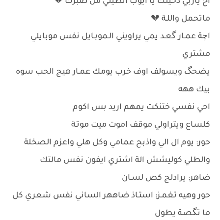
اخ ياربي دخيلك يا ايوب انطيني مَن صبرك 💔
ماتحمل واللـة 💔
اچة عمـار گعـد يمي يراويني الـموبـايل نفس موبايلي
مشتري
يضحگ ويسولف اوف خرب يومك عمـار هيج الحب سوه
بيك ههه
احي نفسي ختنكت يمهم اريد بس اكوم
كلساع ويتراولي موقف اموت ميت موتـة
حور: يوم ال الي واذبح عمامي وكل هلي واعزم الصخلة
والطلي كوليشش الة اشتري ايفون نفس مالتك
ضاهر: يرادلج كص لسـان
حور وهيه تغمـز: استـاذ ضاههر الساني نفس شعري كل
ما تگصـة يطول