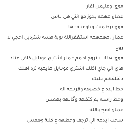
موچ: وعليمَـن اغار
عمـار: هههه يجوز مو انتي هل نـاس
موچ برطمتت وباوعتلة : ها
عمـار :هههههه استغفراللة بوية هسه شتردين احجي لا
روح
موچ: ها لا لا تروح اممم عمـار اشتري موبايل كافي عنـاد
هاي اني جاي اكلك اشتري موبـايل هايهيه تره اهلك
دتقلقهـم عليك
حط ايـده ع خصرهه وقربـهه اله
وحط راسـه يم كتفـهه وگالـهه بهمس
عمـار: احبچ واللـه
سحب ايـدهه الي ترچف وحطـهه ع كلبة وهمس