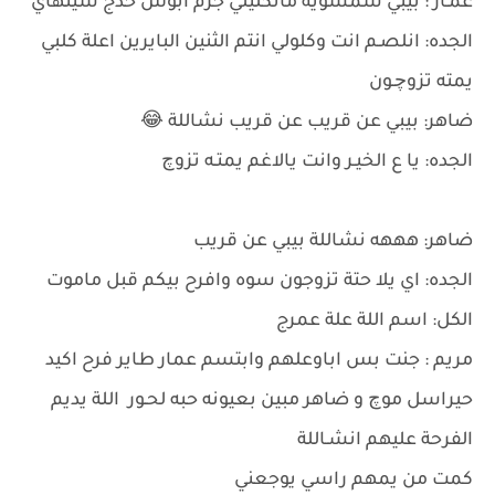
عمـار : بيبي شمسوية ماتكليلي جرم ابوس خدج شينهاي
الجده: انلصـم انت وكلولي انتم الثنين البايرين اعلة كلبي
يمته تزوچـون
ضاهر: بيبي عن قريب عن قريب نشاللة 😂
الجده: يا ع الخيـر وانت يالاغم يمتـه تزوچ
ضاهر: هههه نشاللة بيبي عن قريب
الجده: اي يلا حتة تزوجون سوه وافرح بيكم قبل ماموت
الكل: اسم اللة علة عمرج
مريم : جنت بس اباوعلهم وابتسم عمار طاير فرح اكيد
حيراسل موچ و ضاهر مبين بعيونه حبه لحـور اللة يديم
الفرحة عليهم انشـاللة
كمت من يمهم راسي يوجعني