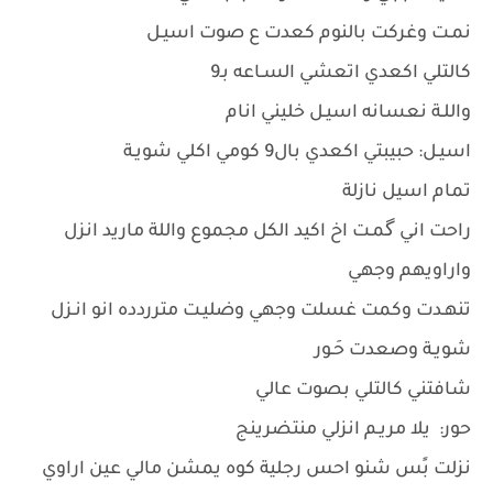
نمـت وغركت بالنوم كعدت ع صوت اسيـل
كالتلي اكعدي اتعشي السـاعه بـ9
واللـة نعسانه اسيـل خليني انام
اسيـل: حبيبتي اكعدي بال9 كومي اكلي شويـة
تمام اسيل نازلة
راحت اني گمـت اخ اكيد الكل مجموع واللة ماريد انزل
واراويهم وجهي
تنهـدت وكمت غسلت وجهي وضليـت مترردده انو انـزل
شويـة وصعدت حَـور
شافتني كالتلي بصوت عالي
حور: يلا مريـم انزلي منتضرينج
نزلت بًس شنو احس رجلية كوه يمشن مالي عين اراوي