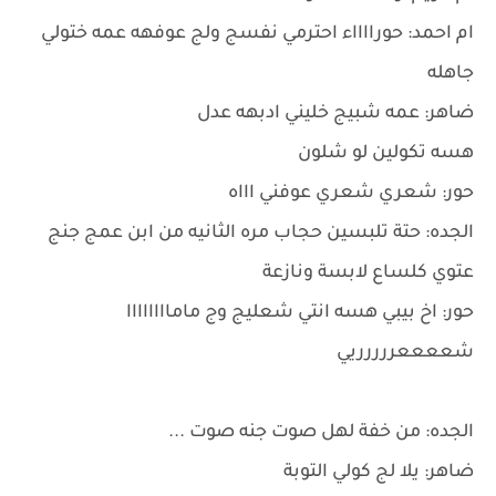
ام احمد: حورااااء احترمي نفسج ولج عوفهه عمه ختولي
جاهله
ضاهر: عمه شبيج خليني ادبهه عدل
هسه تكولين لو شلون
حور: شعري شعري عوفني اااه
الجده: حتة تلبسين حجاب مره الثانيه من ابن عمج جنج
عتوي كلساع لابسة ونازعة
حور: اخ بيبي هسه انتي شعليج وج ماماااااااا
شععععررررريي
الجده: من خفة لهل صوت جنه صوت ...
ضاهر: يلا لج كولي التوبة