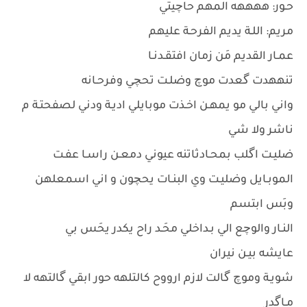
حـور: ههههه المهم حاچيتي
مريم: اللـة يديم الفرحـة عليهم
عمـار القديم مَن زمان افتقـدنـا
تنههدت گعدت موچ وضلـت تحچي وفرحـانه
واني بالي مو يمهـن اخـذت موبايلي اديـة ودني لصفحتـة م
ناشر ولا شي
ضليـت اگلب بمحـادثاتنه عيوني دمعـن راسـا عفـت
الموبـايل وضليـت وي البنـات يحچون و اني اسمعلهن
وبَس ابتسم
النـار والوچع الي بـداخلي محَـد راح يكدر يحَس بي
عايشه بيـن نيران
شويـة وموچ گالت لازم ارووح كالتلهه حور ابقي گالتهه لا
مـاگدر