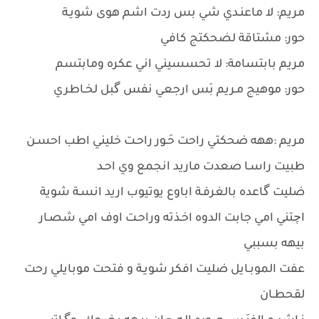
مريم: لا ماعنـدي شي بس ردت اشم هوى شويـة
حور: مشتاقة لضحكتج كافي
مريم بابتسامة: لا تحسسيني اني عكره ومابتسم
حور: موهيج مـريم بَس ارجعي نفس گبل لخـاطري
مريم :ههه ضحكتي راحت حَـور راحـت خليني اطب احسـن
طبيت راسـا صعدت ماريد انجمع وي احـد
ضليت گاعده بالغرفـة اباوع يوتيوب اريد انسـة شوية
اچتني امي جابت الدوه اخـذته وراحـت اوف امي شصـار
بيهه بسببي
عفت الموبـايل ضليت افكر شويـة و فتحت موبايلي رحت
لقحطـان