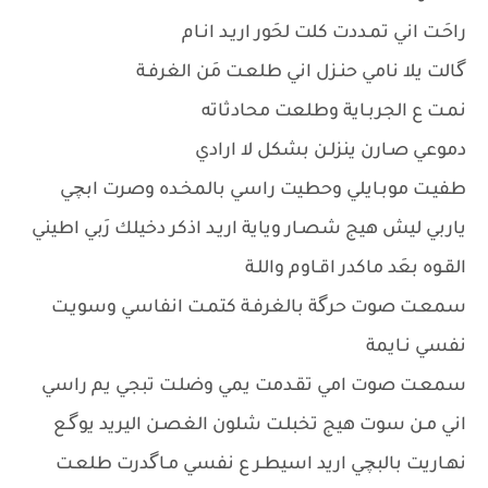
راحَـت اني تمـددت كلت لحَور اريـد انـام
گالت يلا نامي حنـزل اني طلعـت مَن الغرفـة
نمـت ع الجربـاية وطلعت محادثاته
دموعي صـارن ينزلـن بشكل لا ارادي
طفيـت موبـايلي وحطيت راسي بالمخـده وصرت ابچي
ياربي ليش هيج شصـار وياية اريـد اذكر دخيلك رَبي اطيني
القـوه بعَد ماكدر اقـاوم واللـة
سمعـت صوت حرگة بالغرفـة كتمـت انفاسي وسويـت
نفسي نـايمة
سمعـت صوت امي تقـدمت يمي وضلـت تبجي يم راسي
اني مـن سوت هيج تخبلـت شلون الغصـن اليريد يوگـع
نهـاريت بالبچي اريد اسيطـر ع نفسي مـاگدرت طلعـت