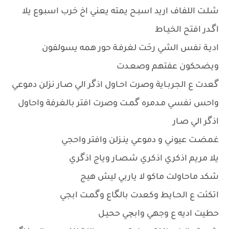
شلـت اللفاف اريد اسبـح يمته يعني اخ خرب اسبـوع يلا
اگـدر افتح الخيـاط
اديـة نفس الشي رحَت لغرفـة حور همه يسولفون
ويضحكون عفتهم وصعـدت
گعدت ع الجربـاية وصرت احـاول اذگر الي صـار نزلن دموعي
واحس نفسي مـدمره گمـت وصرت افتر بالغرفة واحاول
اذگر الي صـار
غمضـت عيوني و دموعي ينـزلن وافتر واحجي
يلا مريم اذكري اذكري شصـار وياج اذگري
شكد ماحاولت ماكو لا ياربي ليش هيج
اتكئت ع الحـايط وكعدت بالگاع وگمـت ابجي
حطيت اديه ع وجهي وابچي ححيـل