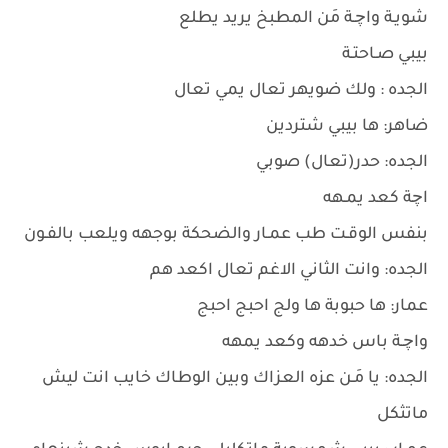
شويـة واچـة مَن المطبخ يريد يطلع
بيبي صـاحتـة
الجده : ولك ضويهر تعال يمي تعال
ضاهر: ها بيبي شتردين
الجده: حدر(تعال) صوبي
اچة كعد يمـهه
بنفس الوقـت طب عمـار والضحكة بوجهه ويلعب بالفـون
الجده: وانت الثاني الاغم تعال اكعد هم
عمار: ها حبوبة ها ولج احبج احبج
واچـة باس خدهه وكعد يمهه
الجده: يا مَـن عزه العزاك وبين الوطاك خايب انت ليش
ماتثكل