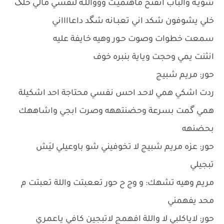
شويـة والباب انفتح ماهتميـت ووواللـة لنفسي مالي خلگ
خلي يشوفون شكد اني تعبـانه شگد داعااااني
سمعت خطوات وصوت حـور وهيه خايفة عليه
انثنت يمي وحجت وياية بنبره خوف
حور: مريم شبيج
ردت اشكي همي لاحـد احس نفسي محتاجة احد اشكيلة
همي گمت بسرعة وحضنتههه وصرت ابجي واشاههك
بحضنهه
حور: عزه مريم شبيج لا تخوفيني شو باوعيلي ليَش
تبجيلي
مريم وهيه تشهك: و وج ح حور تععبتت واللة تعبتت م
محد يفهمني
حور: لاياكلبي لا واللة افهمج لاتبجين كافي ياعمري