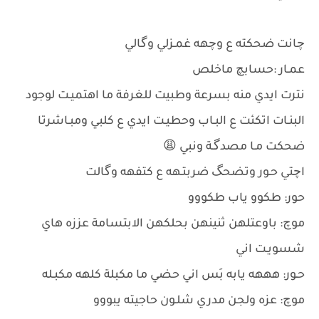
چانت ضحكته ع وچهه غمـزلي وگالي
عمـار :حسابچ ماخلص
نترت ايدي منه بسرعة وطبيت للغرفة ما اهتميـت لوجود
البنـات اتكئت ع البـاب وحطيـت ايدي ع كلبي ومبـاشرتا
ضحكت مـا مصدگـة ونبي 😩
اچتي حـور وتضحگ ضربتـهه ع كتفهه وگالت
حور: طكوو ياب طكووو
موچ: باوعتلهن ثنينهن بحلكهن الابتسامة عززه هاي
شسويـت اني
حـور: هههه يابه بَس اني حضي ما مكبلة كلهه مكبـله
موچ: عزه ولجن مدري شلـون حاجيته يبووو