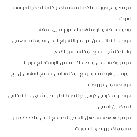
مريم: ولج حور م ماكدر انسة ماكدر كلما اتذكر الموقف
اموت
وخرت منهه وباوعتلهه والدموع تنـزل منـهه
حور: حبابة لاتبجين مريم واللة راح ابجي فدوه اسمعيني
واللة كلشي يرجع لمكانه بس اهدي
مريم وهيه تبجي وتضحك بنفس الوقت: لج حور لا
تموتيني هو شنو ويرجع لمكانه انتي شبيج افهمي ل لج
حور جسمي يرررجف
حور: اوف كومي كومي ع الجرباية ارتاحي شوي حبابة كافي
لاتذكرين انسي
مريم : هههه سههل الحجي لجججج اننني ماككككدررر
مممماكدررر جاي اموووت