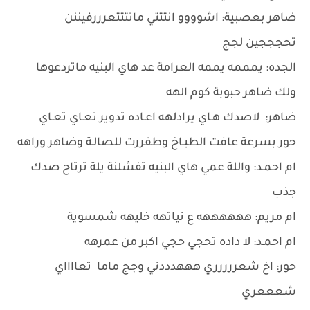
ضاهر بعصبية: اشوووو انتتتي ماتتتتعرررفيننن
تحجججين لجج
الجده: يمممه يممه العرامة عد هاي البنيه ماتردعوها
ولك ضاهر حبوبة كوم الهه
ضاهر: لاصدك هـاي يرادلهه اعـاده تدوير تعـاي تعـاي
حور بسرعة عافت الطبـاخ وطفررت للصالـة وضاهر وراهه
ام احمـد: واللة عمي هاي البنيه تفشلنة يلة ترتاح صدك
جذب
ام مريم: ههههههه ع نياتهه خليهه شمسوية
ام احمـد: لا داده تحجي حجي اكبر من عمرهه
حور: اخ شعررررري هههدددني وجج ماما تعااااي
شعععري