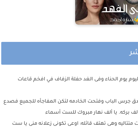
عشر
وم يوم الحناء وفى الغد حفلة الزفاف في افخم قاعات
دق جرس الباب وفتحت الخادمه لتكن المفاجأه للجميع فصدع
لف بركه. يا ألف نهار مبروك للست أسماء
تتاليه وهى تهتف قائله: اوعى تكونى زعلانه منى يا ست