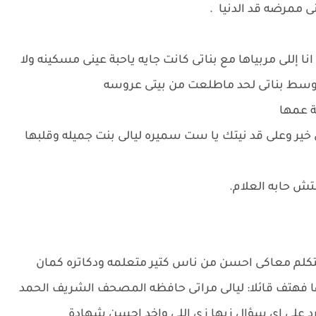
 ممرضه قد الدنيا .
نا إللى مربياها مع بناتى كانت جايه ياحبة عينى مسكينه ولا
ى وسط بناتى لحد ماطلعت من بيتى عروسه
ة عمها
ى خير وعلى قد نيتك يا ست سميره ليالى بنت جميله وقلبها
تش حابه العلام.
ويتكلم معاكى احسن من ناس كتير متعلمه ودكاتره كمان
 فهتف قائلا: ليالى مراتى حافظه المصحف الشريف الحمد
ترد على اى سؤال زيها زى اللى واخد احسن شهادة