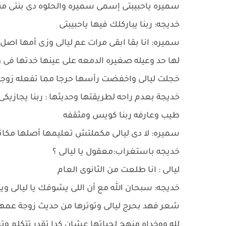
سميره ياحبيبتى إسمى سميره والحلوه دى بنتى منى
خديجه: ربنا يباركلك فيها ياحبيبتى
سميره: انا بقا ابقى مرات عم ليالى وزى أمها اصل ا
لها حد وعيله صغيره الدمعه على عينها خدتها ف
خجلت ليالى واخفضت رأسها حرجا مما تفعله زوج
خديجة بعدم راحه لطريقتها وحديثها : ربنا يجازيك
طيب وعارفه ربنا كويس ومثقفه
سميره: لا دى ليالى مكملتش تعليمها أصلها مكان
خديجه باستغراب:معقول يا ليالى ؟
ليالى : انا طلعت من الثانوى العام
خديجه: سبحان الله مع أن اللى يشوفك يا ليالى 
شعر فهد بحرج ليالى وتوترها من حديث زوجة عمها
لله ووخداه منهج لحياتها عشان كدا تقدر تتكلم و