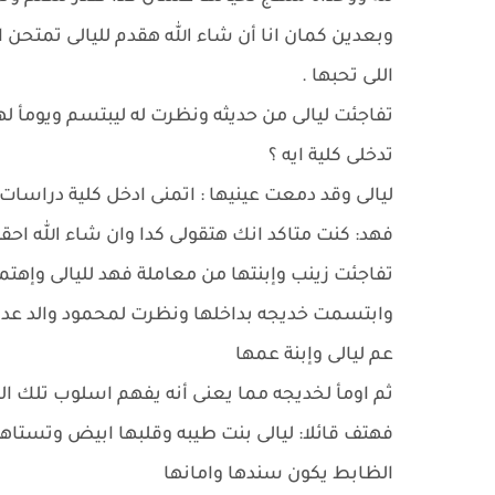
وبعدين كمان انا أن شاء الله هقدم لليالى تمتحن ال
اللى تحبها .
تفاجئت ليالى من حديثه ونظرت له ليبتسم ويومأ لها 
تدخلى كلية ايه ؟
ليالى وقد دمعت عينيها : اتمنى ادخل كلية دراسات
فهد: كنت متاكد انك هتقولى كدا وان شاء الله احقق
تفاجئت زينب وإبنتها من معاملة فهد لليالى وإهتما
وابتسمت خديجه بداخلها ونظرت لمحمود والد عدى
عم ليالى وإبنة عمها
ثم اومأ لخديجه مما يعنى أنه يفهم اسلوب تلك ال
فهتف قائلا: ليالى بنت طيبه وقلبها ابيض وتستاهل
الظابط يكون سندها وامانها