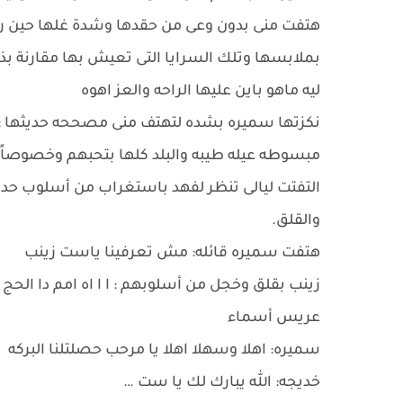
هتفت منى بدون وعى من حقدها وشدة غلها حين رأت
بملابسها وتلك السرايا التى تعيش بها مقارنة بذ
ليه ماهو باين عليها الراحه والعز اهوه
نكزتها سميره بشده لتهتف منى مصححه حديثها : ا
مبسوطه عيله طيبه والبلد كلها بتحبهم وخصوصاً 
التفتت ليالى تنظر لفهد باستغراب من أسلوب حدي
والقلق.
هتفت سميره قائله: مش تعرفينا ياست زينب
زينب بقلق وخجل من أسلوبهم : ا ا اه امم دا الح
عريس أسماء
سميره: اهلا وسهلا اهلا يا مرحب حصلتلنا البركه
خديجه: الله يبارك لك يا ست …