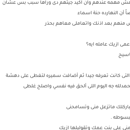
ى مش مهمه عندهم وان اكيد جيتهم دى وراها سبب بس عشان
أن النهارده حنة اسماء
ش منهم بعد اذنك واتعاملى معاهم بحذر
عمى ازيك عامله ايه؟
اسيح
 والتى كانت تعرفه جيدا ثم أضافت سميره لتغطى على دهشة
الحمدلله جه اليوم اللى ألحق فيه نفسي واصلح غلطى
باركلك ماتزعل منى وتسامحنى
بسوطه .
نى على بنت عمك وتقوليلها ازيك