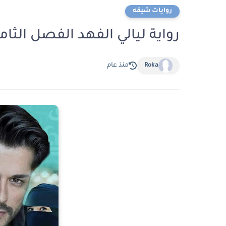
روايات شيقه
رواية ليالي الفهد الفصل الثامن عشر 18 بقل
Roka
منذ عام