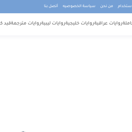
استخدام
من نحن
سياسة الخصوصيه
أتصل بنا
املة
روايات عراقية
روايات خليجية
روايات ليبية
روايات مترجمة
قيد كت