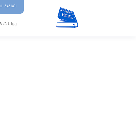
اتفاقية ال
روايات ك