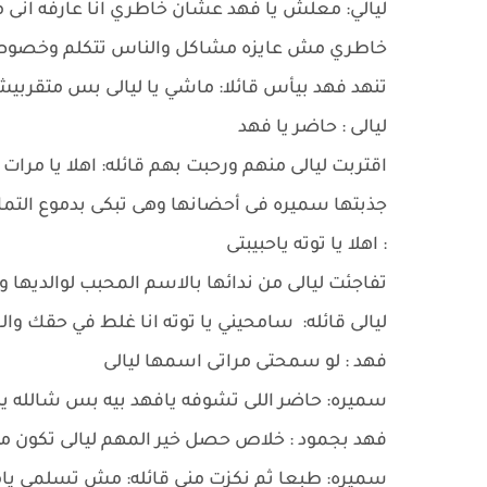
ليالي: معلش يا فهد عشان خاطري انا عارفه ان
خاطري مش عايزه مشاكل والناس تتكلم وخصوصاً 
تنهد فهد بيأس قائلا: ماشي يا ليالى بس متقربي
ليالى : حاضر يا فهد
اقتربت ليالى منهم ورحبت بهم قائله: اهلا يا مرات 
جذبتها سميره فى أحضانها وهى تبكى بدموع التم
: اهلا يا توته ياحبيبتى
تفاجئت ليالى من ندائها بالاسم المحبب لوالديها
ليالى قائله: سامحيني يا توته انا غلط في حقك و
فهد : لو سمحتى مراتى اسمها ليالى
سميره: حاضر اللى تشوفه يافهد بيه بس شالله ي
فهد بجمود : خلاص حصل خير المهم ليالى تكون م
سميره: طبعا ثم نكزت منى قائله: مش تسلمى يام