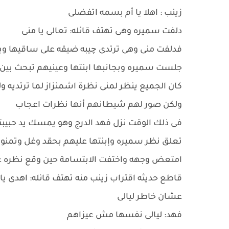
زينب : اهلا يا أم بسمه اتفضلى
دلفت سميره وهى تهتف قائله: تعالى يا منى
فدلفت منى وهى ترتدى چيبه ضيقه على ساقيها وب
جلست سميره وبجانبها ابنتها وعينيهم تبحث بي
كان الجميع ينظر لمنى نظرة اشمئزاز لما ترتديه 
ولكن صور لهم شيطانهم أنها نظرات اعجاب
فى ذلك الوقت نزل فهد الدرج وهو يمسك يد حبيبته
تعلق نظر سميره وإبنتها عليهم بحقد وغل وتمنوا ل
امتعض وجهه واختفت الابتسامة حين وقع نظره ع
قاطع حديثه اقتراب زينب منه تهتف قائله: اهدى 
عشان خاطر ليالى
فهد: ليالى نفسها مش عيزاهم