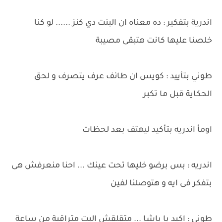
اندرية بتفكير : ده معناه ان البنت دي كنز ...... لو كنا
خلصنا عليها كانت هتبقى مصيبة
طوني بتأييد : كويس ان طائف عرف يتصرف و لحق
الحكاية قبل ما تكبر
اومأ اندريه بتأكيد ليهتف بعد لحظات
اندريه : بس برضو خليها تحت عينك ... احنا منعرفش هى
بتفكر فى ايه و هتوصلنا لفين
طوني : اكيد يا باشا ... متقلقش البت متراقبة من ساعة