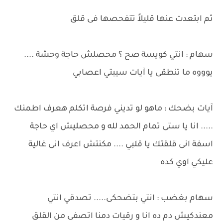
ثم ابتعدت عنها قليلاً تتفحصها فى قلق
سهام : انتي كويسة صح ؟ محصلش حاجة وحشة ....
يوووه ما تنطقى يا آيات سيبتي اعصابي
آيات بضحك : ماهو لو تديني فرصة اتكلم هعرف اطمنك
..... انا يا ستى تمام الحمد لله و محصليش اي حاجة
اسفة انى قلقتك يا قلبي .... مكنتش اعرف انى غالية
عليكي اوي كده
سهام بغضب : انتي بتضحكى..... تصدقي انتي
معندكيش دم ده انا و رقيات دمنا اتصفى من القلق