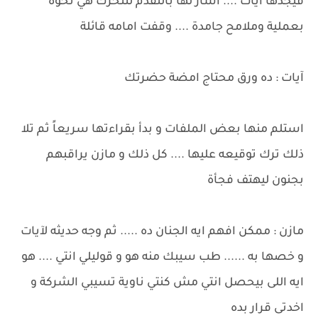
فيجدها آيات .... اشار لها بالتقدم لتتحرك هي نحوه
بعملية وملامح جامدة .... وقفت امامه قائلة
آيات : ده ورق محتاج امضة حضرتك
استلم منها بعض الملفات و بدأ بقراءتها سريعاً ثم تلا
ذلك ترك توقيعه عليها .... كل ذلك و مازن يراقبهم
بجنون ليهتف فجأة
مازن : ممكن افهم ايه الجنان ده ..... ثم وجه حديثه لآيات
و خصها به ...... طب سيبك منه هو و قوليلي انتي .... هو
ايه اللى بيحصل انتي مش كنتي ناوية تسيبي الشركة و
اخدتى قرار بده