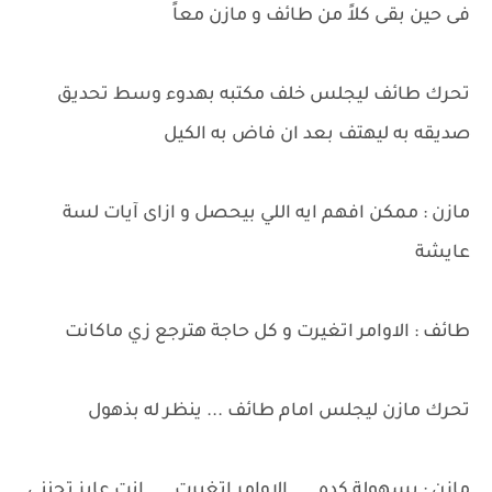
فى حين بقى كلاً من طائف و مازن معاً
تحرك طائف ليجلس خلف مكتبه بهدوء وسط تحديق
صديقه به ليهتف بعد ان فاض به الكيل
مازن : ممكن افهم ايه اللي بيحصل و ازاى آيات لسة
عايشة
طائف : الاوامر اتغيرت و كل حاجة هترجع زي ماكانت
تحرك مازن ليجلس امام طائف ... ينظر له بذهول
مازن : بسهولة كده .... الاوامر اتغيرت .... انت عايز تجنني