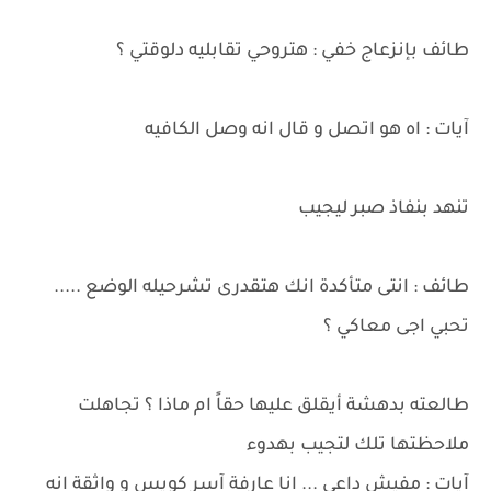
طائف بإنزعاج خفي : هتروحي تقابليه دلوقتي ؟
آيات : اه هو اتصل و قال انه وصل الكافيه
تنهد بنفاذ صبر ليجيب
طائف : انتى متأكدة انك هتقدرى تشرحيله الوضع .....
تحبي اجى معاكي ؟
طالعته بدهشة أيقلق عليها حقاً ام ماذا ؟ تجاهلت
ملاحظتها تلك لتجيب بهدوء
آيات : مفيش داعي ... انا عارفة آسر كويس و واثقة انه