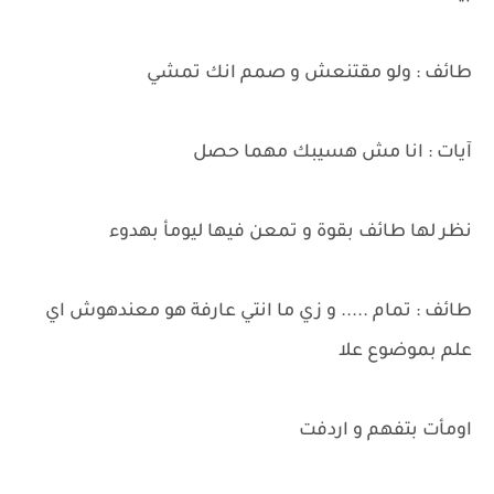
طائف : ولو مقتنعش و صمم انك تمشي
آيات : انا مش هسيبك مهما حصل
نظر لها طائف بقوة و تمعن فيها ليومأ بهدوء
طائف : تمام ..... و زي ما انتي عارفة هو معندهوش اي
علم بموضوع علا
اومأت بتفهم و اردفت