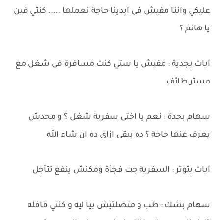
عليكي واننا مفيش فى ايدينا حاجة نعملها ..... كنتي فين
يا هانم ؟
آيات بجدية : مفيش يا ستي كنت مسافرة فى شغل مع
مستر طائف
سهام بحدة : نعم يا اختى سفرية شغل ؟ و محدش
يعرف عنها حاجة ؟ ده يبقى ازاى ده ان شاء الله
آيات بتوتر : السفرية جت فجأة ومكنش ينفع تتأجل
سهام بشك : طب و متصلتيش بيا ليه و كنتي قافله