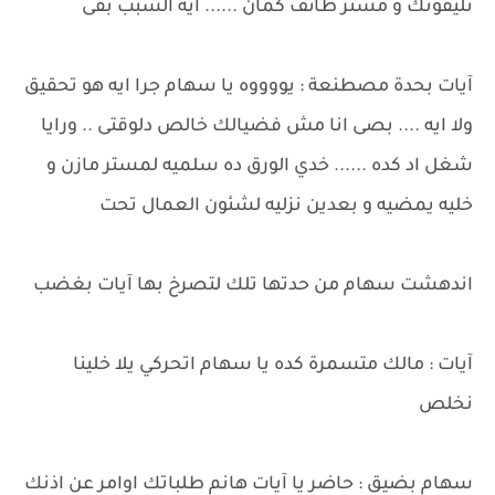
تليفونك و مستر طائف كمان ...... ايه السبب بقى
آيات بحدة مصطنعة : يووووه يا سهام جرا ايه هو تحقيق
ولا ايه .... بصى انا مش فضيالك خالص دلوقتى .. ورايا
شغل اد كده ...... خدي الورق ده سلميه لمستر مازن و
خليه يمضيه و بعدين نزليه لشئون العمال تحت
اندهشت سهام من حدتها تلك لتصرخ بها آيات بغضب
آيات : مالك متسمرة كده يا سهام اتحركي يلا خلينا
نخلص
سهام بضيق : حاضر يا آيات هانم طلباتك اوامر عن اذنك