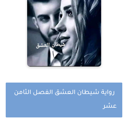
رواية شيطان العشق الفصل الثامن
عشر