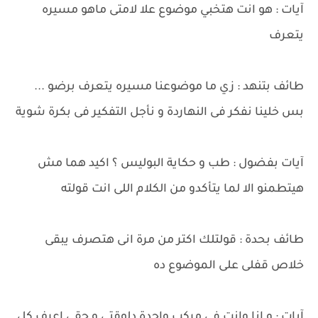
آيات : هو انت هتخبي موضوع علا لامتى ماهو مسيره
يتعرف
طائف بتنهد : زي ما موضوعنا مسيره يتعرف برضو ...
بس خلينا نفكر فى النهاردة و نأجل التفكير فى بكرة شوية
آيات بفضول : طب و حكاية البوليس ؟ اكيد هما مش
هيتطمنو الا لما يتأكدو من الكلام اللى انت قولته
طائف بحدة : قولتلك اكتر من مرة انى هتصرف يبقى
خلاص قفلى على الموضوع ده
آيات : و انا وانت فى مركب واحدة دلوقتى و حقى اعرف كل