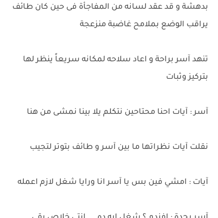
بدهشة و قد عقد لسانه من المفاجأة فى حين كان طائف
يراقب الوضع بملامح غاضبة منزعجة
تنهد آسر براحة و اعاد سلاحه لمكانه سريعاً ينظر لها
بتركيز وثبات
آسر : آيات احنا محتاحين نتكلم يلا بينا نمشى من هنا
نقلت آيات نظراتها ما بين آسر و طائف بتوتر لتجيب
آيات : امشي فين بس يا آسر انا ورايا شغل لازم اعمله
آسر بحدة : افندم ؟ شغل ايه ده.... انتي خلاص بقى