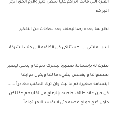
الفترة اللي فاتت اتراكم عليا شغل كتير ولازم الحق انجز
اكبر كم
نظر لها بعدم رضا ليهتف بعد لحظات من التفكير
آسر : ماشي .... هستناكي فى الكافيه اللى جنب الشركة
نظرت له بإبتسامة صغيرة ليتحرك نحوها و ينحنى ليصير
بمستواها و يهمس بشيء ما لها ويكون حوابها
ابتسامة صغيرة ثم ما لبث وان ترك المكتب مغادراً ......
فى حين عقد طائف حاجبيه بإنزعاج من تقاربهم هذا لكن
حاول كبح جماح غضبه حتى لا يفسد الامر تماماً