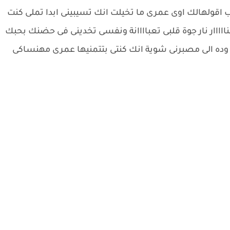
ب اقولهالك اوى عمرى ما تخيلت انك تسيبينى ابدا تملى كنت
اااار نار جوة قلبى تعباااانة ونفسى تخدينى فى حضنك بحبك
ة وده الى مصبرنى شوية انك كنتى بتتمنيها عمرى مهنساكى