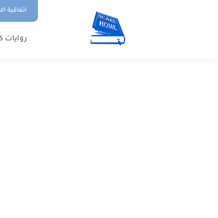
اتفاقية ال
روايات ك