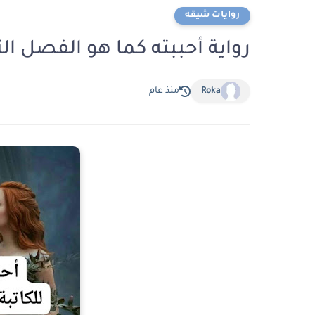
روايات شيقه
رواية أحببته كما هو الفصل الثامن عشر 18 ب
Roka
منذ عام