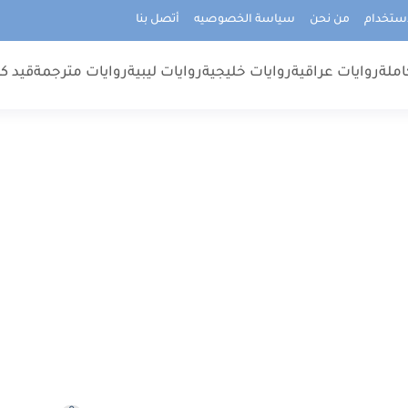
استخدام
من نحن
سياسة الخصوصيه
أتصل بنا
املة
روايات عراقية
روايات خليجية
روايات ليبية
روايات مترجمة
قيد كت