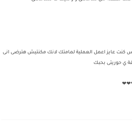
س كنت عايز اعمل العملية لمامتك لانك مكنتيش هترضى انى
فة ي حوريتى بحبك
❤❤