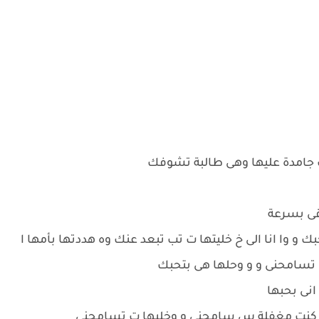
 جامدة عليها وهى طالبة تشوفك
قى بسرعة
و وا انا الى خ خليتها ت تب تبعد عنك وه هددتها بأمها ا
تسامحنى و و وحلها هى بتحبك
انى بحبها
س كنت مغفلة س سامحنى و وخليها ت تسامحنى