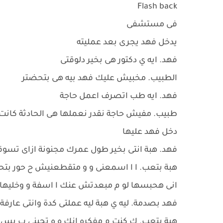
Flash back
فى مستشفى
يدخل فهد يجرى بعد عمليته
فهد. ايه ي دكتور هى بخير دلوقتى
الطبيب. مخبيش عليك فهد بيه هى بتحضتر
فهد. ايه طب اتصرف اعمل حاجة
طبيب. مفيش حاجة نقدر نعملها هى الحادثة كانت
دخل فهد عليها
فهد. هبة انتى بخير طول عمرك مجنونة ازاى تسو
هبة بتعب. ا ا اسمعنى و و متقطعنيش ح حور بتحبك 
انى هحبسها لو م مبعدتش عنك ا اسفة و وخليها 
فهد بصدمة. ليه ي هبة ليه عملتى كدة وانتى عارفة 
هبة بتعب. ك كنت م مفكره انك ه ه تحبنى ب ب