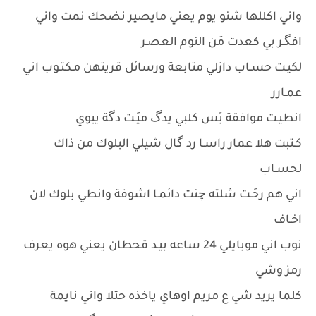
واني اكللها شنو يوم يعني مايصير نضحك نمت واني
افگـر بي كعدت مَن النوم العصـر
لكيـت حسـاب دازلي متابعة ورسائل قريتهن مـكتـوب اني
عمـارر
انطيـت موافقة بَس كلبي يدگ ميَـت دگة يبوي
كـتبت هلا عمار راسـا رد گال شيلي البلوك من ذاك
لحسـاب
اني هم رحَـت شلته چنت دائمـا اشوفة وانطي بلوك لان
اخـاف
نوب اني موبايلي 24 ساعه بيـد قحطان يعني هوه يعرف
رمز وشي
كلما يريد شي ع مريم اوهاي ياخذه حتلا واني نايمة