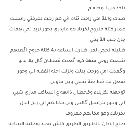
ناخذ من المطعـم
صدك واللة امي راحت تنام اني هم رحـت لغرفتي راسلـت
عمـار كتلة حنـروح لكربلا هو مايدري بحور تريد تجي همات
جان جلب الة يجي
ضلينـه نحجي لمن ضارت الساعه بـ4 كتلة حروح اگعدهم
شلعت روحي منهة كوه گعدت قحطـان گال يلا بدلو
وگعدت امي ورحت بدلت ونزلت احنه اتفقنه اني وحور
نفعل نت خط حتة نحجي ويـن ماوين
توچهنه لكربلاء وقحطـان ذابهه ع الساكت مدري شبي
اني وحـور نتراسـل گالتلي وين مكـانهم اني زين اندل
بكربلاء وهو مكانهم معروف
صاح الاذان بالطـريق الطريق كلش بعيـد وصلنـه الساعه