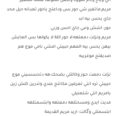
اني وياح ونام سووه ونضل نسولف هسه شتغير
مريم:ماتغير شي حور بس وداعتج ياحور تعبـانه حيل محد
جاي يحس بيه ابد
حور: اشش ونبي جاي احس وربي
مريم ونزلت دمعتهه:لا حور اللة لا يكولها بس العايش
بيهن يحس بيه المهم حبيبتي امشي نامي موچ هم
صديقتج موغريبه
نزلت دمعت حـور وكالتلي بضحك:هه دتحسسيني موچ
حبيبتي تره انتي تعرفين مكانتج عندي وتدرين كلش زين
يامريم انتي شتعنيلي
مديت ايدي ومسحتلهه دمعتهه وابتسمـتلهه
ابتسمتلي وگالت: اريد مريم القديمة