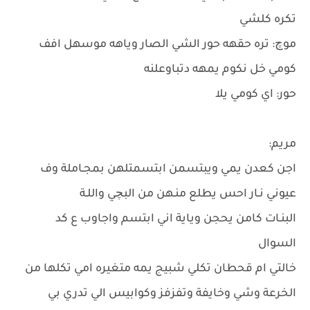
تكره كلشي
موچ: تره حقهه حور الشي الصار وياهه موسهل افف
كومي خل نكوم يمهه دتباوعلنه
حور: اي كومي يلا
مريم:
اجن كعدن يمي ويبتسمن ابتسمتلهن بمجـاملة وف
عيوني نـار احس يطلع منـهن من البچي واللـة
البنـات كامن يحجن وياية اني ابتسم واجاوب ع كد
السوال
خالتي ام قحطان تكلي شبيج يمه متغيره امي تكلها من
الخرعة وشي وخايفة وتفزفز وكوابيس الي تدري بي