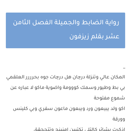
رواية الضابط والجميلة الفصل الثامن
عشر بقلم زيزفون
_
المكان عالي وتنزلة درچان هل درچات جوه بحرررر العلقمي
بي بط وطيور وسمك كووومة واضوية ماكو لا عباره عن
شموع مفتوحة
اكو ولد يبيعون ورد ويبعون ماعون سفري وبي كلينس
وورقة
اذكرت بشائر كالتلي تكتبين امنينج وتتححقق