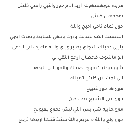
مريم: موبهسهوله، اريد انام حور والنبي راسي كلش
يوججعني كلش
حور: تمام نامي احبج واللـة
ابتمسـت الهه تمـدتت ودرت وجهي للحـايط وصرت ابچي
ياربي دخيلك شچاي يصير وياي واللة ماعرف اني اندعي
انو ماشوف قحطـان ارجع التقي بي
شوية وطبـت موچ تضحك والموبـايل بايدهه
اني نمَت لان كلش تعبـانه
موچ:ها حور شبيج
حور: انتي الشبيج تضحكين
موچ:مابيه شي بس انتي ليش دموع بعيونج
حور: ولج واللة م مريم واللة مشتاقتلها اريدها ترجع