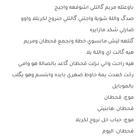
باوعتله مريم گالتلي اشوفهه واجيج
صدگ واللة شوية واجتني گالتلي حنروح لكربللا واوو
ضارلي شكد مازايره
گتلهه ليَش مانسوي خطة ونجمع قحطان ومريم
هيه گالـت اي واللـة يلا
هيه راحـت واني نـزلت قحطان گاعد بالصالة هو وامـي
رحَت كعدت يمة حاوط ضهري بايده وابتسم وهو يگلب
بالموبايل
موچ: قحطان
قحطان :هابنيتي
موچ: حباب خل نروح لكربلا
قحطان: اليوم