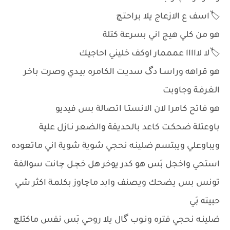
🏷️اسف ع الازعاج يلا براحتـچ
هو من كلي هيج اني بسرعة كتلة
🏷️لا لااااا عمممار اوكف خليني احاجيك
هو قراهه وراسـا دگ سديـت الكامره بيـدي وصرت باخر
الغرفـة وجاوبت
هو فاتح كامرا لان الانستـا اتصالة بس فيديو
باوعتلة ضحكـت كاعد بالحديقة والضعر نـازل علية
ويباوعلي ويبتسم ضلينـه نحجي شوية شوية اني ماتعوده
استحي واخجل بَس هو كدر يوخر هل خچـل چانت سوالفة
تونس بس يضحك ويصنف وابد ماچاوز بكلمـة اكثر شي
حبيته بَي
ضلينـه نحجي فتره ونـوب گال يلا روحي بَس نفس ماكتلچ