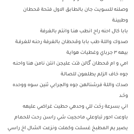
وصلنه للسويـت جان بالطابق الاول فتحة قحطان
وطبينـة
بابا كال احنه راح انطب هنـا وانتم بالغرفة
صدوك واللـة طب بابا وقحطان بالغرفة رحنـه للغرفـة
بيهه ٣ جرباي وغطيات هوايـة
امي و ام قحطان گالن فـَت عليجن انتن نامن هنا واحنـه
جوه خاف الزلم يطلعون للصالـة
صدك واللـة فرشنالهن جوه والچرابي ثنين سوه ووحده
وحَـد
اني بسرعة رحَت للي وحدهي حطيت غراضي عليهه
باوعت احور تباوعلي ماحجيت شي راسن رحـت للحمام
يصير يم المطبخ غسلـت وكملت ونزعت الشال اخ راسي