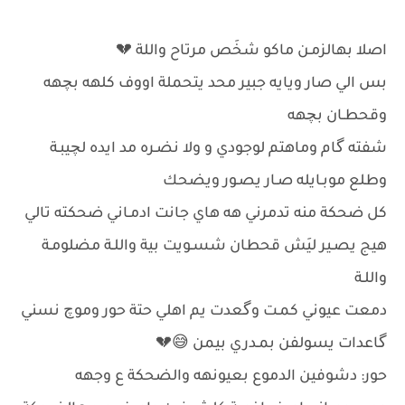
اصلا بهالزمـن ماكو شخَص مرتاح واللة 💔
بس الي صار ويايه جبير محد يتحملة اووف كلهه بچهه
وقحطـان بچهه
شفته گام وماهتم لوجودي و ولا نضـره مد ايده لچيبـة
وطلع موبـايله صـار يصـور ويضحك
كل ضحكة منه تدمرني هه هاي جانت ادمـاني ضحكته تالي
هيج يصـير ليَش قحطان شسـويت بية واللـة مضلومـة
واللـة
دمعت عيوني كمـت وگعدت يم اهلي حتة حور وموچ نسني
گاعدات يسولفن بمـدري بيمن 😅💔
حور: دشوفين الدموع بعيونهه والضحكة ع وجهه