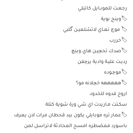
رجعـت للموبـايل كاتبلي
🏷️وينج بوية
🏷️ موچ تعـاي لاتشلعيـن گلبي
🏷️خررب
🏷️صدك تحچيـن هاي وينچ
رديـت عليـة وادية يرچفن
🏷️موچـوده
🏷️هههههه خچلانه مو؟
اروح فدوه للخدود
سكـتت مـاريدت اي شي ورة شوية كتلة
🏷️عمار تره موبايلي يكون بيد قحطان مرات لان يعرف
باسورد فمضطره امسح المحادثة لاتراسل لمن