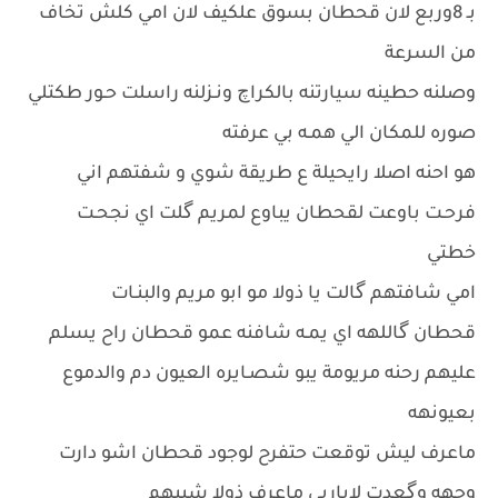
بـ 8وربع لان قحطان بسوق علكيف لان امي كلش تخاف
من السرعة
وصلنه حطينه سيارتنه بالكراچ ونـزلنه راسلت حـور طكتلي
صوره للمكان الي همـه بي عرفته
هو احنه اصلا رايحيلة ع طريقة شوي و شفتهم اني
فرحـت باوعت لقحطان يباوع لمريم گلت اي نجحـت
خطتي
امي شافتهم گالت يا ذولا مو ابو مريم والبنـات
قحطان گاللهه اي يمـه شافنه عمو قحطان راح يسلم
عليهم رحنه مريومة يبو شصـايره العيون دم والدموع
بعيونهه
ماعرف ليش توقعت حتفرح لوجود قحطان اشو دارت
وجهه وگعدت لاياربي ماعرف ذولا شبيهم