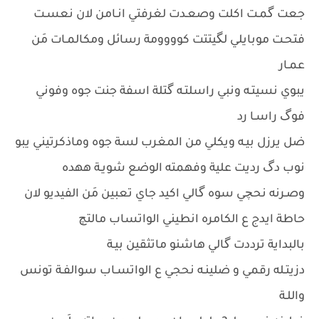
جعت گمـت اكلت وصعـدت لغرفتي انـامن لان نعسـت
فتحـت موبايلي لگيتتت كوووومة رسائل ومكالمـات مَن
عمـار
يبوي نسيتـه ونبي راسلتـه گتلة اسفة جنت جوه وفوني
فوگ راسـا رد
ضل يرزل بيـه ويكلي من المغرب لسة جوه وماذكرتيني يبو
نوب دگ رديت علية وفهمته الوضع شويـة ههده
وصـرنه نحچي سوه گالي اكيد جاي تعبين مَن الفيديو لان
حاطة ايدج ع الكامره انطيني الواتساب مالتچ
بالبداية ترددت گالي هاشنو ماتثقين بيـة
دزيتـله رقمي و ضلينـه نحجي ع الواتسـاب سوالفـة تونس
واللـة