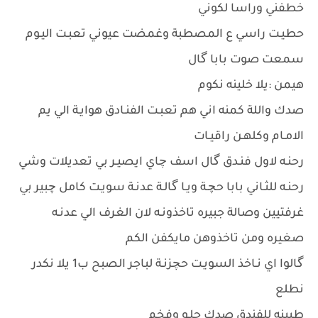
خطفني وراسا لكوني
حطيـت راسي ع المصطبة وغمضت عيوني تعبـت اليـوم
سمعت صوت بابا گال
هيمن :يلا خلينه نكوم
صدك واللة كمنه اني هم تعبـت الفنـادق هوايـة الي يم
الامـام وكلهـن راقيـات
رحنـه لاول فنـدق گال اسف چاي ايصيـر بي تعديلات وشي
رحنـه للثـاني بابا حچـة ويـا گالـة عدنـة سويـت كامل چبير بي
غرفتيين وصالة جبيره تاخذونـه لان الغرف الي عدنـه
صغيره ومن تاخذوهن مايكفن الكم
گالوا اي نـاخذ السويـت حچزنـة لباجر الصبح ب1 يلا نكدر
نطلع
طبينه للفندق صدك حلـو وفخم