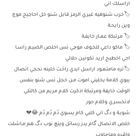
اراسلك اني
🏷️خرب شنوهيه غيري الرمز قابل شنو خل احاجيج موچ
وين رايحـة
🏷️ مرتبكة عمـار خايفـة
🏷️ ماكو داعي للخـوف موچي بَس اخلص الضيـم راسـا
اجي اخطبج اريـد تكونيـن حلالي
🏷️تره مامتعـود اراسل ايدي راحَـت خلينه نحجي اتصال
يبوي كلامة يخليني اموت مـن خجل بَس شنو بنفس
الوقت خايفة ومرتبكة اذكرت كلام مريم من كالتلي
لاتخسري وكلام حور
شويـة و دگ اني كلبي كام يسوي دُم دُم دُم 😂💔
خلص الاتصـال گام يدز رسائل وينچ نوب دگ هم مـاشلت
واقـره وماچاوب