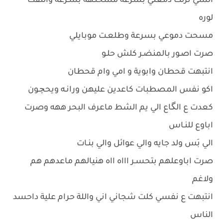
الشي نزلت دمعتي بسرعة مسحتـهه بسـرعة والتفت
لوره
مسحت دموعي بسرعة وطلعـت موبايلي
صرت اصـور بالمنضـر كلش حلـو
انتبهت قحطان وابوية و امي وام قحطان
اكو نفس المصطبات كاعدين عليهن ورانـه ويحچـون
كعدت ع الگاع الي يم الشط ماعرف البحر ههه وصرت
اباوع للنـاس
الي بَس ولد جايه والي عوائل والي بنـات
صرت اباوعلهم بتحسـر اااه ااه هنيالهم ماعدهم هم
ولاغم
انتبهت ع نفسي كلت شجاني اني واللة حرام علية داحسد
الناس