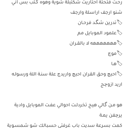
رحـت فتحتة احتاريت شكتبلة شوية وهوه گـتب بس اني
شنو ارجف اراسلة وارجف
🏷️تدرين شگـد فرحـان
🏷️علمود الموبايل مم
🏷️هههههههه لا بالقـران
🏷️موچ
🏷️هـا
🏷️احبچ وحق القران احبچ واريدچ علة سنـة اللة ورسولـه
اريد ازوچج
هو مـن گالي هيج تخردلـت احوالي عفـت الموبايل وادية
يرچفن يمـة
كمت بسرعة سديت باب غرفتي حسبالك شو شمسـوية