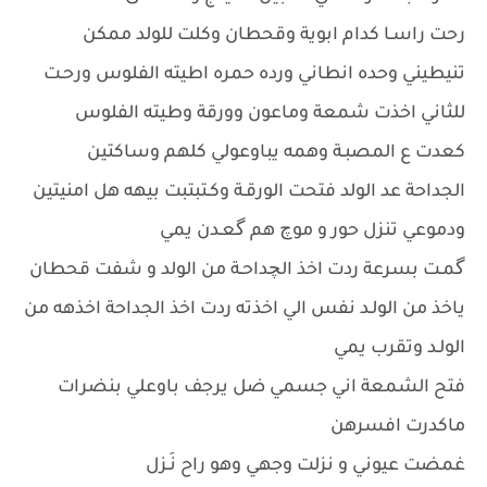
رحت راسـا كدام ابوية وقحطان وكلت للولد ممكن
تنيطيني وحده انطاني ورده حمره اطيته الفلوس ورحـت
للثاني اخذت شمعة وماعون وورقة وطيته الفلوس
كعدت ع المصبـة وهمه يباوعولي كلهم وساكتين
الجداحة عد الولد فتحت الورقـة وكـتبتبت بيهه هل امنيتين
ودموعي تنزل حور و موچ هم گعـدن يمي
گمـت بسرعة ردت اخذ الچداحـة من الولد و شفت قحطان
ياخذ من الولـد نفس الي اخذته ردت اخذ الجداحة اخذهه من
الولـد وتقرب يمي
فتح الشمعة اني جسمي ضل يرجف باوعلي بنضرات
ماكدرت افسرهن
غمضت عيوني و نزلت وجهي وهو راح نَـزل