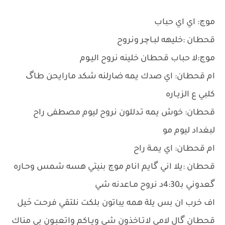
موچ: اي اي حباب
قحطان :خليهه لبـاچر ونروح
موچ:لا حباب قحطان خلينه نروح اليـوم
ام قحطان: اي صدك يمه ضارلنه شكد مارايحن طاگ
كلبي ع الزيـاره
قحطان: خوش يمه تـدللون نروح ليوم مصطفى راح
لبغداد ليوم مو
ام قحطان: اي يمـة راح
قحطان :يلا اني گايم انام موچ بنيتي هسه شمس وحـاره
گعدوني بـ4:30د نروح مـاعدنه شي
اف خرب ان بس يلة همه يباتون بلكت نلتقي فرحـت حَيل
قحطان گال لامي لاتـاخذون شي ويـاكم واتعبـون بي مناك