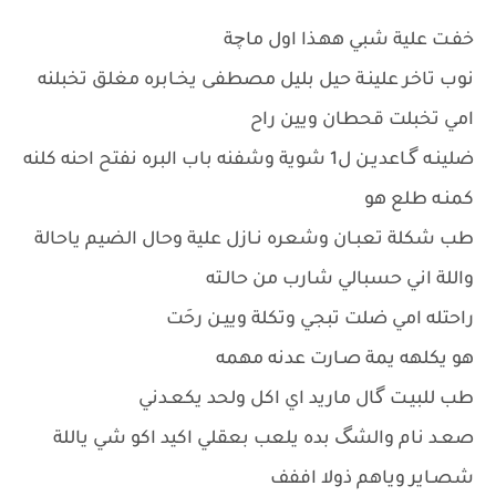
خفـت علية شبي ههـذا اول ماچة
نوب تاخر علينـة حيل بليل مصطفى يخـابره مغلق تخبلنه
امي تخبلت قحطان ويين راح
ضلينـه گـاعديـن ل1 شوية وشفنه باب البره نفتح احنه كلنه
كمنـه طلع هو
طب شكلة تعبـان وشعره نـازل علية وحال الضيم ياحالة
واللة اني حسبالي شارب من حالـته
راحتله امي ضلت تبجي وتكلة وييـن رحَت
هو يكلهه يمة صـارت عدنه مهمه
طب للبيـت گال ماريد اي اكل ولحد يكعـدني
صعـد نام والشگ بده يلعب بعقلي اكيد اكو شي ياللة
شصـاير وياهم ذولا اففف