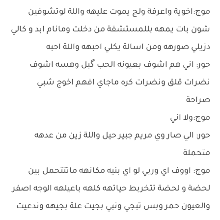
موچ:اخوية واعرفة ولج يموت عليهه واللة لوتشوفين
شون بات يمهه بللمستشفة من دخلت ومانام ابد و كالي
دزيلي صورهه ومن اسالة يكلي احبهه واللة احبه
حور: اني هم اشوف بعيونه الحب گبل وهسه اشوف
نضرات قلق ونضرات كره ماجاي افهم اخوج شبي
صراحة
موچ:ولا اني
حور: الي صار وي مريم جبير حيل واللة زين من عدهه
متحملة
موچ: اووف اي وربي لو اي بنيه مكانهه ماتتتحمل بين
لحضة و لحضة تتخربط حياتهه كلهه باعيلهه الوجه اصفر
والعيون حمر وبس تبجي ونبي بجيت علة بجيهه وندعيت