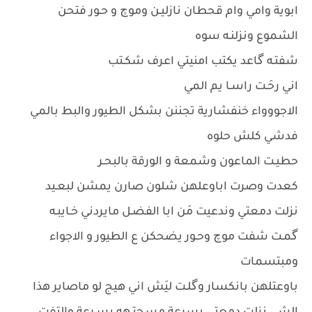
ابوية وامي وام قحطان نازليـن وموچ و حـور فتحن
الشموع ونزلنـه سوه
شفتـه گاعد يكتب امنيتي اعرف شكـتب
اني رحَـت راسـا يم المي
الاجووواء خنفشارية تجننن بشكل الطيور والبط بالمي
فدشي كلش حلوه
حطيـت الماعون وشمعة و الورقة بالبحـر
كعدت وصرت اباوعلهن شلون صارن يمشن لبعـيد
نزلت دمعتي وندعيت مَن ابا الفضـل مايردني خـايبـه
گمـت شفت موچ وحـور يضحكن ع الطيور و الاجواء
ومبتسمات
باوعتلهن بانكسار وگلـت ليَش اني هيج لو ماصاير هذا