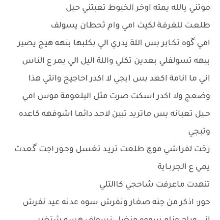
موتني يالله يمته اوخر الخيوط تعبتني حيل
طلعـت للغرفـة لكيت امي وام ثحطان يسولف
امي گوه تكـابر بس اللة يدري الي بكلبها بتهه هيج يصير
بيهه تسولفلي بعدين تكلي واللة اليل الي يمر ع الناس
اني ما انامة اكعد بس ابجي لا اكدر احاجيج وانتي هذا
وضعج ولا اكدر اسكت صرت مثل البلعومة موس امي
حـيل تعبانه بس ماتريد تبين لاحـد دائما اشوفهه كاعده
وتبجي
رحَت لفراشي موچ طلعت تريـد تغسل وحـور اجت گعدت
يمي ع الجربـاية
تنهدت ماعرفت شاحجي كاالتلي
حور: اذكر من جنه صغار ونفرش سوه عدنه عيد نفرش