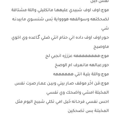
نفس كبل
موچ:اوف اوف شبيدي عليههـا ماتكليلي واللة مشتاقة
لضحكتهه وسوالفهه هووواية بَس شنسـوي مابيدنـه
شي
حـور:اوف اوف داده اني حنام انتي ضلي گـاعده وي اخوي
ماوصيج
موچ:ههههههههه عزززه انجبي لج
حور:عبالهه مانعرف ام الوصخ
موچ:واللة بليـة انتي ههههههه
موچ:مَن اخَر موقف صـار بيني وبيـن عمـار صرت نفس
المخبلة امشي واضحك وي نفسي
احس نفسي فرحـانه حَيل امي تكلي شبيج اليوم مثل
المخبلـة بس تضحكين