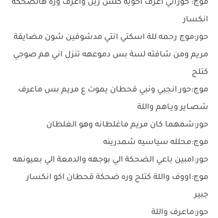
موچ: حوراني اعرف اخوية كلش زين واعرف وره هالضحكة
انكسار
حور:موچ رحمه للة اسكتي انتي مدشوفين شون مضايقة
مريم ومن شافته لسة بس دموعهه تنزل اني هم صوجي
كتلج
موچ:حور انجبي ونبي قحطان يموت ع مريم بس ماعرف
شصـاير ويـاهم واللة
حور:شمهما كان مريم ماغلطانه وهو الغلطان
موچ:محلله سياسيه شمدرينه
حور:امبين باعي الضحكة الي بوجهه والدمعة الي بعيونهه
موچ:اووف واللة كتلج وره ضحكة قحطان اكو انكسار
جبير
حور:ماعرف واللة