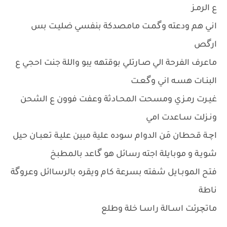
ع الرمـز
اني هم ودعته وگمـت مامصدكة بنفسي ضليـت بس
ارگص
ماعرف الفرحة الي صـارتلي بوقتهه يبو واللة جنت احجي ع
البنـات هسـه اني وگعـت
غيـرت رمـزي ومسحت المحـادثة وعفت فوون ع الشحن
ونـزلت سـاعدت امي
اچـة قحطان مَن الدوام سوده علية مبين عليـة تعبـان حيل
شويـة و موبايلة اجته رسائل هو گاعد بالمطبخ
فتح الموبـايل شفته بسرعة كام ويقره بالرساائل وعروگة
ناطة
ماتچرئت اسـالة راسـا خلة وطلع