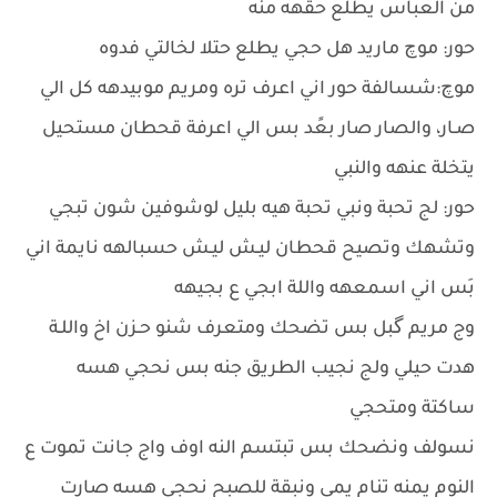
من العباس يطلع حقهه منه
حور: موچ ماريد هل حجي يطلع حتلا لخالتي فدوه
موچ:شسالفة حور اني اعرف تره ومريم موبيدهه كل الي
صـار، والصار صار بعًد بس الي اعرفة قحطان مستحيل
يتخلة عنهه والنبي
حور: لج تحبة ونبي تحبة هيه بليل لوشوفين شون تبجي
وتشهك وتصيح قحطان ليـش ليـش حسبالهه نايمة اني
بَس اني اسمعهه واللة ابجي ع بجيهه
وج مريم گبل بس تضحك ومتعرف شنو حـزن اخ واللـة
هدت حيلي ولج نجيب الطريق جنه بس نحجي هسه
ساكتة ومتحجي
نسولف ونضحك بس تبتسم النه اوف واج جانت تموت ع
النوم يمنه تنام يمي ونبقة للصبح نحجي هسه صارت