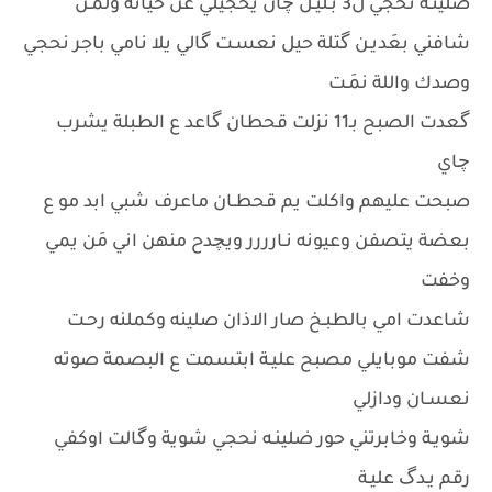
ضلينـه نحجي ل3 بـليـل چان يحجيلي عن حياته ولَمـن
شافني بعَديـن گتلة حيل نعسـت گالي يلا نامي باجر نحجي
وصدك واللة نمَـت
گعدت الصبح بـ11 نزلت قحطان گاعد ع الطبلة يشرب
چاي
صبحت عليهم واكلت يم قحطـان ماعرف شبي ابد مو ع
بعضة يتصفن وعيونه نـارررر ويچدح منهن اني مَن يمي
وخفت
شاعدت امي بالطبـخ صار الاذان صلينه وكملنه رحـت
شفت موبايلي مصبح عليـة ابتسمت ع البصمة صوته
نعسـان ودازلي
شويـة وخابرتني حور ضلينـه نحجي شوية وگالت اوكفي
رقم يـدگ عليـة