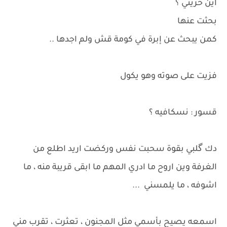
اين حريتي ؟
بحثت عنها
كمن يبحث عن إبرة في كومة قش ولم اجدها ..
فزيت على صوته وهو يكول
قسور : نسكافيه ؟
دك گلبي بقوة سحبت نفس وركضت اريد اطلع من
الغرفة وين اروح ما ادري المهم ما ابقى قريبة منه ، ما
اشوفه ، ما يلمسني ...
اسمعه يصيح بأسمي مثل المجنون ، تعثرت ، تقرب مني