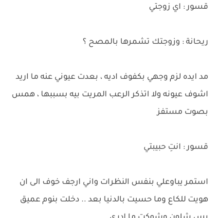
قسور : اي زوجتي
ريحانة : وزوجتك تشمرها بالمصح ؟
مد ايده لزم وجهي بكفوف اديه ، بعدت عيوني عنه ما اريد
اشوف عيونه ولا اتذكر الرعب المريت بيه بسببها ، همس
بصوت مستفز
قسور : انتِ حبيبتي
استمر يباوعلي بنفس النظرات واني ارجف خوف الى ان
هويت للكاع وما حسيت بالدنيا بعد .. دخلت بنوم عميق
بس شلون وشوكت ما ادري