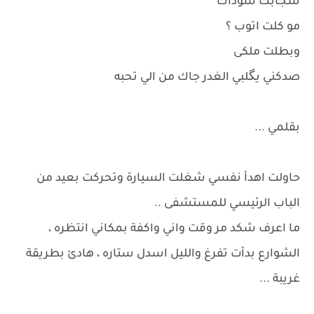
شجابك شوداك
مو كلت اتوب ؟
وبطلت ملكى
صدكني يگلبي الغدر جاك من الي تحبه
بقلمي ...
حاولت اهدأ نفسي شغلت السيارة وتحركت بعيد من
الباب الرئيسي للمستشفى ..
ما اعرف شكد مر وقت واني واكفة بمكاني انتظره ،
الشوارع بدأت تفرغ والليل اسدل ستاره ، هادئ بطريقة
غريبة ...