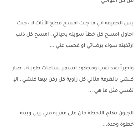
من كل النواحي
بس الحقيقة اني ما جنت امسح قطع الأثاث لا ، جنت
احاول امسح كل خطأ سويته بحياتي ، امسح كل ذنب
ارتكبته سواء برضاتي او غصب عني ...
واخيراً بعد تعب ومجهود استمر لساعات طويلة ، صار
كلشي بالغرفة مثالي كل زاوية كل ركن بيها كلشي ، الإ
نفسي مثل ما هي ...
الجنون بهاي اللحظة جان على مقربة مني بيني وبينه
خطوة وحدة...