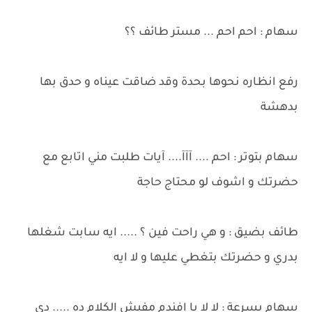
سهام : احم احم ... مستر طائف ؟؟
رفع انظاره نحوها بحدة وقد ضاقت عيناه و حدق بها
بدهشة
سهام بتوتر : احم .... آآآ.... آيات طلبت مني اتابع مع
حضرتك و اشوف لو محتاج حاجة
طائف بضيق : و هي راحت فين ؟ ..... ايه سابت شغلها
بدري و حضرتك بتغطي عليها و لا ايه
سهام بسرعة : لا لا يا افندم مفيش الكلام ده ..... دي