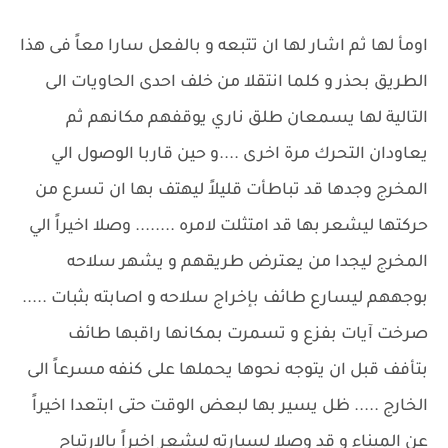
اومأ لها ثم اشار لها ان تتبعه و بالفعل سارا معاً فى هذا
الطريق بحذر و كلما انتقلا من خلف احدى الحاويات الى
التالية لها يسمعان طلق ناري يوقفهم مكانهم ثم
يعاودان التحرك مرة اخرى ....و حين قاربا الوصول الي
المخرج وجدها قد تباطأت قليلاً ليهتف بها ان تسرع من
حركتها ليشعر بها قد امتثلت لامره ........ وصلا اخيراً الي
المخرج ليجدا من يعترض طريقهم و يشهر سلاحه
بوجههم ليسارع طائف بإخراج سلاحه و اصابته بثبات .....
صرخت آيات بفزع و تسمرت بمكانها راقبها طائف
بتأفف قبل ان يتوجه نحوها يحملها على كنفه مسرعاً الى
الخارج ..... ظل يسير بها لبعض الوقت حتى ابتعدا اخيراً
عن الميناء و قد وصلا لسيارته ليشعر اخيراً بالارتياح