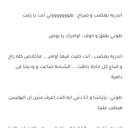
اندريه بغضب و صراخ : طوووووووني انت يا زفت
طوني بقلق و خوف : اوامرك يا بوص
اندريه بغضب : انت خليت فيها اوامر ... ماخلاص كله راح
و ضاع كل حاجة باظت ... الشحنة ضاعت و وديتنا فى
داهية
طوني : ياباشا و انا ذنبي ايه كنت اعرف منين ان البوليس
هيطب علينا