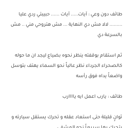
طائف دون وعي : آيات..... آيات ...... حبيبتي ردي عليا
......... لالا مش دي النهاية ... مش هتروحي مني .. مش
بالسرعة دي
ثم استقام بوقفته ينظر نحوه بضياع ليجد ان ما حوله
كالصحراء الجرداء نظر عالياً نحو السماء يهتف بتوسل
واضعاً يداه فوق رأسه
طائف : يارب اعمل ايه ياااارب
ثوانٍ قليلة حتى استعاد عقله و تحرك يستقل سيارته و
يتحرك بها سريعاً نحو المشفى