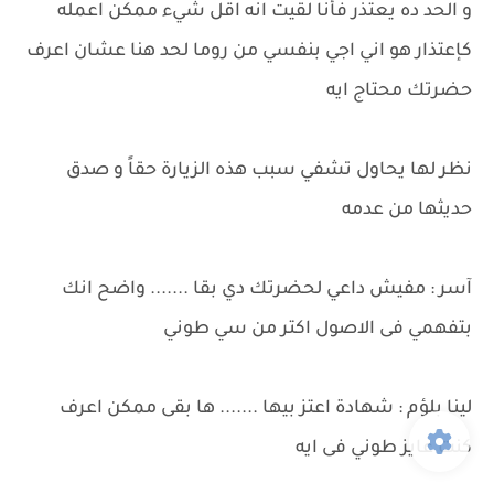
و الحد ده يعتذر فأنا لقيت انه اقل شيء ممكن اعمله
كإعتذار هو اني اجي بنفسي من روما لحد هنا عشان اعرف
حضرتك محتاج ايه
نظر لها يحاول تشفي سبب هذه الزيارة حقاً و صدق
حديثها من عدمه
آسر : مفيش داعي لحضرتك دي بقا ....... واضح انك
بتفهمي فى الاصول اكتر من سي طوني
لينا بلؤم : شهادة اعتز بيها ....... ها بقى ممكن اعرف
كنت عايز طوني فى ايه