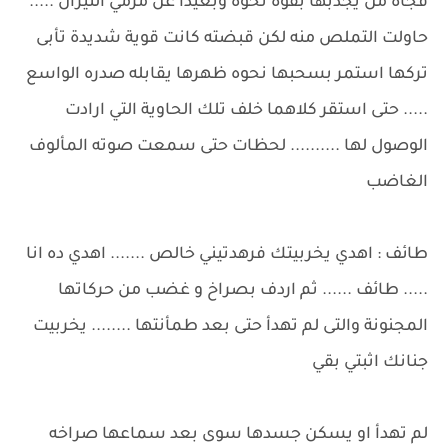
فجأة من يجذبها بقوة نحوه وبعيداً عن مرمي النيران .....
حاولت التملص منه لكن قبضته كانت قوية شديدة تأبى
تركها استمر بسحبها نحوه ظهرها يقابله صدره الواسع
..... حتى استقر كلاهما خلف تلك الحاوية التي ارادت
الوصول لها .......... لحظات حتى سمعت صوته المألوف
الغاضب
طائف : اهدي يخربيتك فرهدتيني خالص ....... اهدي ده انا
..... طائف ...... ثم اردف بصراخ و غضب من حركاتها
المجنونة والتى لم تهدأ حتى بعد طمأنتها ........ يخربيت
جنانك اثبتي بقي
لم تهدأ او يسكن جسدها سوى بعد سماعها صراخه