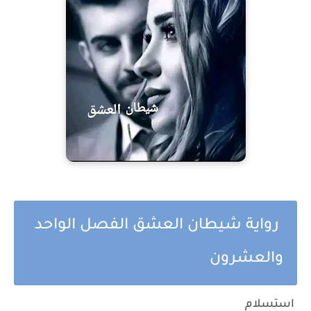
رواية شيطان العشق الفصل الواحد
والعشرون
استسلام