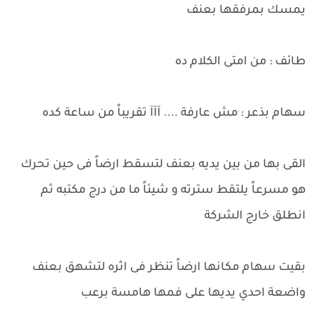
يمسك بمرفقها بعنف
طائف : من امتى الكلام ده
سهام بذعر : مش عارفة .... آآآ تقريباً من ساعة كده
القى بها من بين يديه بعنف لتسقط ارضاً فى حين تحرك
هو مسرعاً يلتقط سترته و شيئاً ما من درج مكتبه ثم
انطلق خارج الشركة
بقيت سهام مكانها ارضاً تنظر فى اثره لتشهق بعنف
واضعة احدي يديها على فمها هامسة برعب