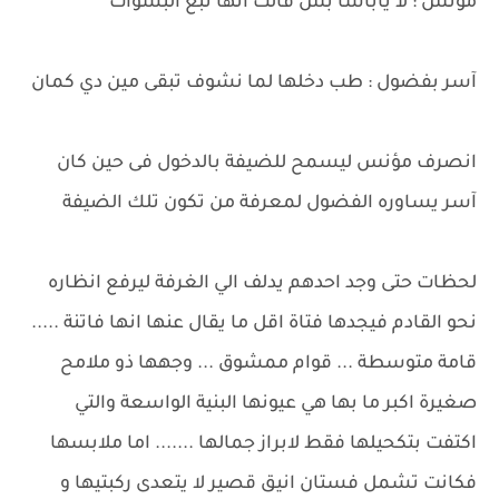
مؤنس : لا ياباشا بس قالت انها تبع البشوات
آسر بفضول : طب دخلها لما نشوف تبقى مين دي كمان
انصرف مؤنس ليسمح للضيفة بالدخول فى حين كان
آسر يساوره الفضول لمعرفة من تكون تلك الضيفة
لحظات حتى وجد احدهم يدلف الي الغرفة ليرفع انظاره
نحو القادم فيجدها فتاة اقل ما يقال عنها انها فاتنة .....
قامة متوسطة ... قوام ممشوق ... وجهها ذو ملامح
صغيرة اكبر ما بها هي عيونها البنية الواسعة والتي
اكتفت بتكحيلها فقط لابراز جمالها ....... اما ملابسها
فكانت تشمل فستان انيق قصير لا يتعدى ركبتيها و