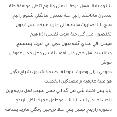
شنـوو باباا لههل درجة بايعني واليوم تنطي موافقة حتة
بدددون ماتاخخذ رائيي حتة بدددون مـاتگلي شنوو رائيج
هيج باباا صاررت هايهيه اني عاررر عليكم بس تردون
تخلصـون مني گلي حتة اموت نفسي اذاا هيج
هيمـن: الي عنـدي گلتة بدون حچي اني اعرف بمصلتج
وبالنسبه لهل حجي مال اموت نفسي وهل حجي عووفي
خوش
دموعي نـزلن وصرت اباوعلـة بصدمـة شلـون شراح يگول
هو علية هايهيه م مصدگين انخطبت
بابا بس اكلك شي هل گـد اني حمـل عليكم لهل درجة وين
راحت احلامي انت بابا انت موطول عمرك تكلي اريدج
دكتـوره راريدج تبقين يمي حتلا تزوجين وتگلي ماريد يشاقة