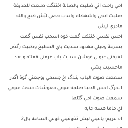
امي راحـت اني ضليـت بالصالة اختتگت طلعت للحديقة
ضليـت ابجي واشههك وانـدب حضي ليَش هيج واللة
مادري ليش
احس نفسي ختنكت گمـت كوه اسحب نفس گمت
بسرعة وحيلي مهدود سـديت باي المطبخ وطبيت رگض
لغرفتي عيوني غوشـن سديت باب غرفتي قفلته وبعـد
ماحسيـت بشي
سمعت صوت البـاب ينـدگ اخ جسمي يوچعني گوة اگدر
اتحرگ احس الدنيـا ضلمة عيوني مغوشـات فتحت عيوني
سمعت صوت امي گتلها
اي ماما هسه جايه
ام مريم: ياعيني ليش تخوفيني كومي الساعه بال2