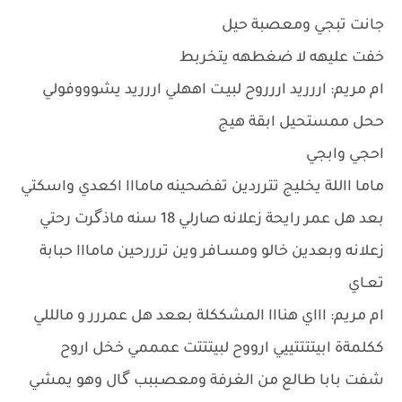
جانت تبجي ومعصبة حيل
خفت عليهه لا ضغطهه يتخربط
ام مريم: اررريد اررروح لبيـت اههلي اررريد يشوووفولي
ححل ممستحيل ابقة هيج
احجي وابجي
ماما االلة يخليج تترردين تفضحينه مامااا اكعدي واسكتي
بعد هل عمر رايحة زعلانه صارلي 18 سنه ماذگرت رحتي
زعلانه وبعدين خالو ومسـافر وين ترررحين مامااا حبابة
تعـاي
ام مريم: اااي هنااا المشككلة بععد هل عمررر و مالللي
ككلمةة ابيتتتتييي ارووح لبيتتتت عمممي خخل اروح
شفت بابا طالع من الغرفة ومعصـببب گال وهو يمشي