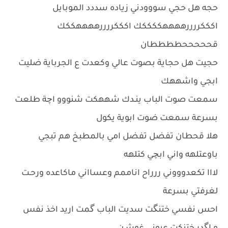
حجه هل حجي سووودني زياده سددد الموبايل
اكككررررههههككككك اكككررررههههككك
قحححححططططان
حجيت هل حجاية بصوت عالي وكعدت ع الجرباية ضليت
ابجي واشههك
سمعت صوت الباب ينـدك شههكت شنووو اچة طلعت
بسرعة سمعت ضوت ابوية يكول
هلا قحطان تفضل تفضل امي بالمطبخ هم تبجي
باوعتلهه واني ابچي كتلهه
لااا تكعدوووني ررراح اناممم وعسااني ماكاعده ورحـت
لغرفتي بسرعة
احس نفسي ختنگت سديت الباب گمت اريد اخذ نفس