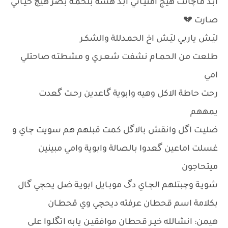
ابـد ماچانت هيج امنيـاتي ابـد هسه بلحمـة بصَر هيچ حيـاتي
صـارت 💔
ليَـش ياربي ليَـش اخ الحمـدللة والشكـر
طلعت من الحمـام نشفت شعـري و مشطتـه صاحتلي
امي
رحت حاطة الاكل وهيه وابوية گاعدين رحـت گعدت
يمههم
ضليـت اگل وانقش بالاگل كمت قبلهم هم سويت چاي و
غسلت اماعين گعدوا بالصالة وابوية وامي مبينين
ميتحاجون
شويـة وچبتلهم الچـاي دگ موبـايل ابويـة ضل يحچي گال
بكلامة اسم قحطان عرفته ديحچي وي قحطـان
هيمن: انشالله خيـر قحطان موافقيـن يابه اتگلـوا على