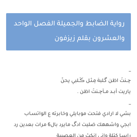
رواية الضابط والجميلة الفصل الواحد
والعشرون بقلم زيزفون
_
چــنتَ اظن گـلبهَ مِـثـل ڪَــلبي يحنّ
ياريت أبــد مــآچــنتَ اظن .
_
بشي لا ارادي فتحت موبايلي وخابرته ع الواتسـاب
ابجي واشههك ضليت ادگ مايرد بال6 مرات بعدين رد
راسـا كتلة واني انكث من العصبية