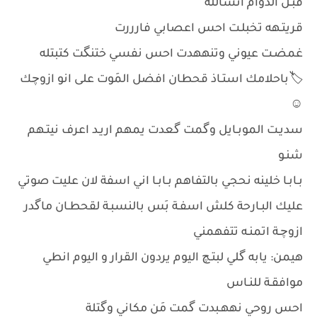
قبـل الدوام انشاللة
قريتـهه تخبلـت احس اعصابي فارررت
غمضـت عيوني وتنههدت احس نفسي ختنگت كتبتله
🏷️باحلامك استـاذ قحطان افضل المَوت على انو ازوچك
☺️
سديـت الموبـايل وگمت گعدت يمهم اريـد اعرف نيتـهم
شنـو
بـابـا خلينه نحجي بالتفاهم بـابـا اني اسفة لان عليت صوتي
عليك البـارحة كلش اسفـة بَس بالنسبـة لقحطـان ماگدر
ازوچـة اتمنـه تتفهمني
هيمن: يابه گلي لبتـچ اليوم يردون القرار و اليوم انطي
موافقـة للنـاس
احس روحي نههـبدت گمت مَن مكاني وگتلة