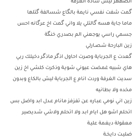
الضههر ليش ساده الغرفه
گمت شفت نفسي نايمة بالگاع شسالفة گتلها
ماما جاية هسه گالتلي يلا واني گمت اخ عرگانه احس
جسمي راسي يوجعني الم بصدري خنگة
زين البارحة شصـارلي
گعدت ع الجرباية وصرت احاول اذگر ماذگر دخيلك ربي
هاي شبيه غمضت عيوني شويـة وذكرت كلشي اخ زين
سديت الغرفة وردت انام ع الجرباية ليش بالكاع وبدون
مخده ولا بطانيه
زين اني نومي عبـاره عن تفزفز مانام عـدل ابد واضل بس
اتحلم اشو هل ايام ابـد ولا اتحلم ولاشي شـديصير
معقولة ديغمة عليـة
ضليـت دايخـة