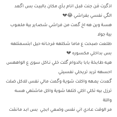
اذگرت مَن جنت قبـل انام بـأي مكان بالبيـت بس اگعد
الگي نفسي بفراشي 😂💔
هسـة وين هه اخ گمت من فراشي شصـاير بية ملعـوب
بية جولا
طلعت صبحت ع ماما شكلهه فرحـانه حيل ابتسمتلهه
بس بداخلي مكسـوره 💔
هيـه طابخة بابا بالدوام گلت خلي نـاكل سوى ع الواههس
احسهه تريد تريحلي نفسيتي
گعدت يمـهه واكلت شويـة وگمت مالي نفس للاكل ضلت
ترزل بيه تكلي اكلي كتلها شوية واكل ماشتهي هسه
واللة
مر الوقت عـادي اني نفس وضعي ابجي بس ابـد مانمَت