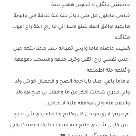
حضنتنتي وتگلي لا تحچين ههيج يمـة
خلاص ماطول هل شي دياثر حتة علة علاقة امي وابوية
هايهيه اوافق اصلا شنو اصلا اني ما راح ابقة راح اموت
متـاگده
ضليـت حاضنه ماما وابچي تعبـانه چنت محتـاچتهه حيـل
احس نفسي راح اتقيئ وخرت منـهه ومسحت دموعهه
وگتلهه حتة اطمنهه
م ماما باعي اصلا بابا حجة الصح و قحطان خوش ولَد
واني مدري شجنت افكر من ما وافقت بي صح هو ولد
والنعم منه واني موافقه عليـة لاتخـافين
ام مريم: ادري مو من كل وكلبج واللة لوبيدي شي عليج
بس كليلي شبيدي عليج حتة اسويلجيا واللة تعبتت واني