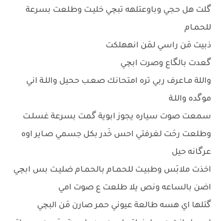
گلت هل حجي وباوعتلهه تبچي خليـت وطلعت بسرعة
للحمـام
ذبيت مَن راسي لمَن انههلكت
گعدت بالگاع وصرت ابچي
واللة مـاعرف ربي تره امتحانك صعـب ححيل واللـة اني
موگده واللـة
سمعت صوت سياره يجوز ابوية گمت بسرعة غسلـت
وطلعت رحَت لغرفتي احس خَدر بكل جسمي صـاير اوه
عرگانه حيل
اخذت ملابَس وطبيـت للحمـام بالحمـام ضليـت بس ابچي
اضن بالساعه ونص يلا طلعت ع صوت امي
گتلها اي هسه طالعة عيوني حمر صارن مَن البچي