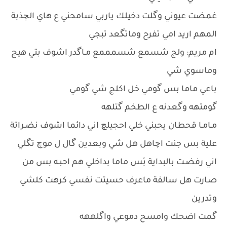
غمضت عيوني وگلت دخيلك ياربي سامحني ع هاي الچذبة
المهم اريد امي تفرح وماتگعد تبجي
ام مريم: ولج شسمع شسمممع مـاگدر اشوف بتي هيج
وماسوي شي
باعي ماما بس گومي خل اكلج شي گومي
گومتهه وگعدنه ع الطخم گتلهه
مـامـا قحطان يحبني خلي احجيلچ اني دائما اشوف نضـراتة
علية بس جنت اچاهل هل شي وبعدين گال ل موچ تگلي
اني رفضـت بالبداية بَس ماما بداخلي هم احبـه بس من
صـارت هل سالفة ماعرف حسيتت نفسي كرهت كلشي
وتدرين
گمت اضحك وامسح دموعي واگلههه