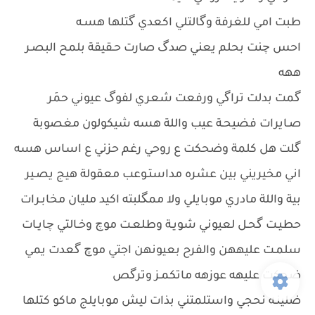
طبت امي للغرفة وگالتلي اكعدي گتلها هسـه
احس چنت بحلم يعني صدگ صارت حـقيقة بلمح البصـر
ههه
گمت بدلت تراگي ورفعت شعري لفوگ عيوني حمَر
صـايرات فضيحـة عيب واللة هسه شيكولون مغصوبة
گلت هل كلمة وضحكت ع روحي رغم حزني ع اساس هسه
اني مخيريني بين عشره مداستـوعب معقولة هيج يصـير
بية واللة مادري موبايلي ولا ممگلبته اكيد مليان مخابـرات
حطيـت گحـل لعيوني شويـة وطلعـت موچ وخـالتي چايـات
سلمـت عليههن والفرح بعيونهن اجتي موچ گعدت يمي
ضحكت عليهه عوزهه ماتكمـز وترگص
ضلينـه نحجي واستلمتني بذات ليش موبايلج ماكو كتلها