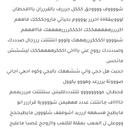
شووووف ووووحق كككل حرررف بالقررران ياااقحطان
لووويبقةةة اخررر يووووم بحياتي مازوجكككك فاههم
اكررررهههههككك اككككررررههههك فاااهههم
شنوووو اككككرررهههك ولووو انتتتتتت رررجال صدددك
وصددددك رووح عني ياااخي اكككرههههككك ليششش
ماتحس
حجيت هل حجي واني ششههك بالبجي وكوه احچي اجاني
صوووتة يرررعد وهووو يكوول
قحطـان: موووووووو تتتتدددللليننن ستتتتتت مررريممم
خاااااف چـانتتتت عددد هههيمن شووووية قراررر انو
مايطيج هسههه اررريد اشوففف شلووون مايطيججج
وووعلي ل الععب بعقلة للللعب واازوجج غصبـا ماعليج