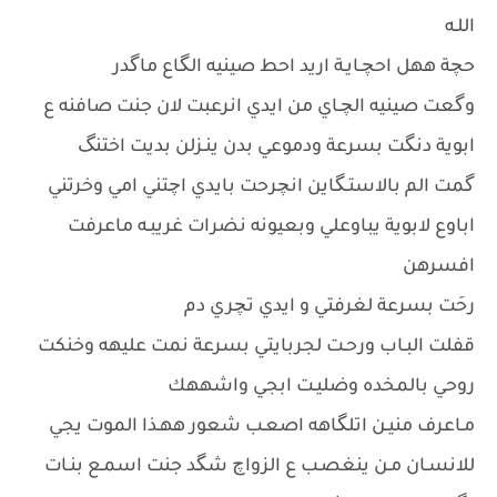
اللـه
حچة ههل احچـايـة اريد احط صينيه الگاع ماگدر
وگعت صينيه الچـاي من ايدي انرعبت لان جنت صافنه ع
ابوية دنگت بسرعة ودموعي بدن ينـزلن بديت اختنگ
گمت الم بالاستـگاين انچرحت بايدي اچتني امي وخرتني
اباوع لابوية يباوعلي وبعيونه نضرات غريبـه ماعرفت
افسرهن
رحَت بسرعة لغرفتي و ايدي تچري دم
قفلت البـاب ورحـت لجربايتي بسرعة نمت عليهه وخنكت
روحي بالمخده وضليـت ابجي واشههك
مـاعرف منيـن اتلگاهه اصعـب شعور ههـذا الموت يجي
للانسـان مـن ينغصـب ع الزواچ شگد جنت اسمـع بنـات