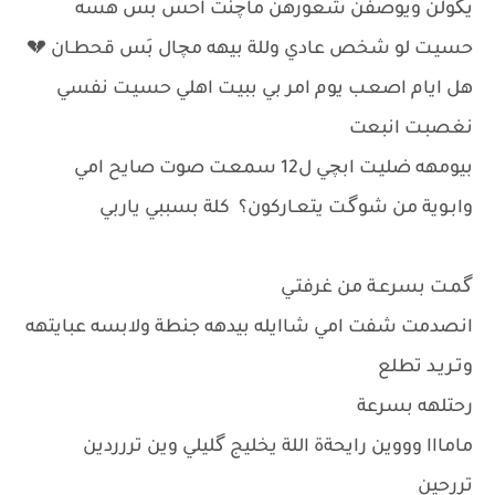
يگولن ويوصفن شعورهن ماچنت احس بس هسه
حسيـت لو شخص عادي وللة بيهه مچال بَس قحطـان 💔
هل ايام اصعـب يوم امر بي ببيـت اهلي حسيـت نفسي
نغصبـت انبعت
بيومهه ضليـت ابچي ل12 سمعـت صوت صايح امي
وابـوية من شوگـت يتعـاركون؟ كلة بسببي ياربي
گمـت بسرعـة من غرفتـي
انصدمت شفت امي شاايله بيدهه جنطة ولابسه عبايتهه
وتـريـد تطلع
رحتلهه بسرعة
مامااا وووين رايحةة اللة يخليج گليلي وين تررردين
تررحين