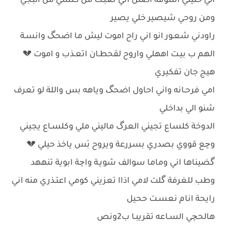
الي خليني اشوفة اصلن اني تعبـت من كلشي من البجي
ومن روحي شيصير خلي يصير
راودني شعـور انو اني راح اموت ليش ما اضحگ وانسـة
الهم ب بيـت اههلي واروح لقحطـان اتعـذب و اموت 💔
هيج جان تفكيري
امي فرحـانه واني احاول اضحگ وياهه بس واللة لو تعرف
شنو الي بداخلي
الدوخة كلساع تجيني العرگ ماليني ملي وكلسـاع يجيني
وچع قووي بصدري بسررعة ويروح بَس ياخذ حيلي 💔
گضيناها اني وماما سوالف شويـة واچة ابوية تنههد
وطب للغرفة گلت لامي اذاا تعزيني كومي اعتـذري منه اني
رايحة انام نعسـت ححيل
هالحچي السـاعه تقريبـا ب2ونص