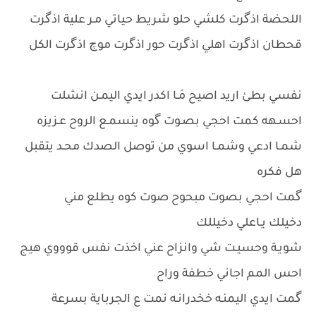
اللحضة اذگرت كلشي حلو شريط حياتي مـر علية اذگرت
قحطان اذگرت اهلي اذگرت حور اذگرت موچ اذگرت الكل
نفسي بطئ اريد اصيح مَـا اكدر ايدي اليمـن انشلت
احسـهه كمت احجي بصـوت گوه ينسمـع الروح عـزيزه
شمـا ادعي وشمـا اسوي من توصل الصدك محـد يتقبل
هل فكره
گمت احجي بصوت مبحوح صوت كوه يطلع مني
دخيلك يـاعلي دخيللك
شويـة وحسيـت شي وانزاح عني اخذت نفس قوووي هيج
احس المم اجاني خطفة وراح
گمت ايدي اليمنـه خخدرانـه نمت ع الجرباية بسرعة