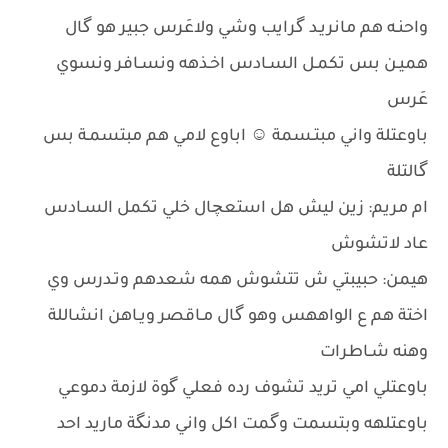
واحنـه هم مانريـد گرايب وشي ولاعَرس جبير هو گال
هميـن بس تكمـل السـادس اخـذهه ونسـافر ونسوي
عَرس
باوعتلة واني مبتـسمة ☺️ اباوع لامي هم مبتسمـة بس
گالتلة
ام مريم: زين ليش هل استعچال خلي تكمل السـادس
عاد لاتشوش
هيمن: حبيبتي ش تتشوش همه شعدهم وتـدرس وي
اختة هم ع الواههس وهو گال مـاقصر ويـاهن انشاللة
وهنه شـاطرات
باوعتلي امي تريد تشوف رده فعلي گوة لازمة دموعي
باوعتلهه وبتسمت وگمت اكل واني مدنگة ماريد احد