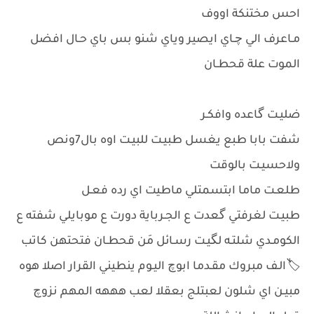
احس مختنكة اووف
مـاعرف الي چـاي ايصير وياي شنو بس باي حـال افضل
الموت علة قحطـان
ضليـت گاعده وافكـر
شفت بابا طبع يغسل طبيـت للبيـت اوه بال7ونص
ولاحسيـت بالوقت
طلعـت ماما ابتسمتلي ماطيت اي رده فعـل
طبيـت لغرفتي گعدت ع الجـرباية دورت ع موبايلي شفته ع
الكومـدي شلتـه لگيـت رسـائل مَن قحطـان فتحتهن كاتب
🏷️الـف مبروك مقـدما ابوچ اليـوم ينطيني القرار اصلا هوه
مبيـن اي شلون لعبتلج بعقلا لعب هههه المهم نزوچ