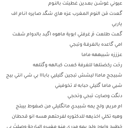
عيوني غوشـن بعـدين غطيتت بالنـوم
گعدت مَن النوم المغرب عزه هاي شگد صايره انـام اف
ياربي
گمـت طلعت مَ غرفتي ابوية ماهوه اگيـد بالدوام شفـت
امي گاعده بالغرفـة وتبجي
عزززه شبيههه ماما
رحَت ركضتلها للغرفة كعدت كبـالهه وگتلهه
شبيجج ماماا ليشش تبجين گليليي بابااا بي شي انتي بيج
شيي ماما گليلي حبابه لا تخوفيني
دنگت وصارت تبجي وتحجي
ام مريم: ولج يمه شبيـدي ماتگليلي من ضغوط بيبتج
وهيه تكلي اخذيهه للدكتـوره لفرحتهم هسه انو قحطان
خطبج وابوج ولج يمه مدري منـو مغيـره البـارحة وصلتَ بي