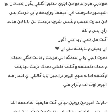
هو دزلي موچ ماكو من اجوي خطبوا گلتلي يگول قحطان لو
شيصير ماعوفهه اني احبههـا ورايـدهه واني فرحت بس
لان صارت غصب وشس شوية نزعجت من بابا لان مـاخذ
رأي بس واللـة
گلت هل حجي وبداخلي اگول
اي يحبني ومايتخلة عني اي 💔
صرت ابجي واني مـدنگة امي فرحـت وكامت تگلي صدك
وصدك طمنتهه وگتلهه كلشي صدك نزعت عبـايتهه
وگتلهه امانه عليج اليوم تراضين بابا گالتلي اي اعتذر منه
اليـوم اوف هم ونزاح مني
حاولت اغيـر من روتين حياتي گلت هايهيه القاسمـة اللة