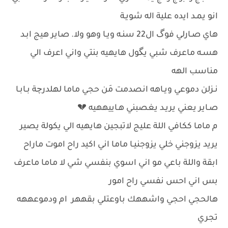
انو يمـد ايده علية اله شويـة
هاي صـارلي فوگ ال22 سنـه ويـا وهو ولا. صاير هيج ابـد
هسـه ماعرف شبي يگول هايهيه بنتي واني اعرف الي
مناسب الهه
نـزلن دموعي ويـاهه انصدمت مَن حجي ماما لهلدرچة بـابـا
صـاير يعني يريـد يغصبني هـاييههيه 💔
م ماما ككافي اللة عليج لاتبجين هايهيه الي يكولة يصير
يريد يزوجني خلي يزوجنيـا ماما اني اكيد راح اموت ماراح
ابقة واللة باعي مو اني اسوي بنفسي شي لا ماما ماعرف
بس اني احس نفسي راح امور
هالحجي احجي واشههك باوعتلي بقههر ام ودموعههه
تجري