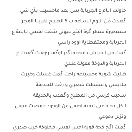
مـاگدر ختنكت عيوني غوشـن
حاولت انـام ع الجرباية بس بعد ماحسيـت بـأي شي
گعـدت مَن النوم السـاعه ب 5 الصبـح تقريبـا الفجـر
مسطورة سطر گوة افتح عيوني شفت نفسي نـايمة ع
الجرباية وممتغطـاية اووه راسي
گمت من الفراش دايخة ماگدر اوگف رچعـت گعدت ع
الجرباية والدوخة مفولـة عنـدي
ضليت شويـة وحسيتهه راحت گمت غسلت وغيرت
ملابسي و مشطت شعري و رحَت للحـديقة
سحبت كرسي مَن المطبخ وگعدت بالحديقة
الكل تخلة عني اتمنه اختفي من الوجود غمضـت عيوني
ونزلن دموعي
گمـت اگح كحة قوية احس نفسي مخنوكة خرب صدري