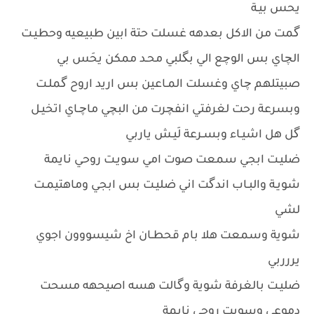
يحس بيـة
گمت من الاكل بعدهه غسلت حتة ابين طبيعيه وحطيـت
الچاي بس الوچع الي بگلبي محـد ممكن يحَس بي
صبيتلهم چاي وغسلت المـاعين بس اريد اروح گملـت
وبسرعة رحت لغرفتي انفچرت من البچي ماچـاي اتخيـل
گل هل اشيـاء وبسـرعة لَيـش ياربي
ضليـت ابجي سمعت صوت امي سويـت روحي نايمة
شويـة والبـاب اندگت اني ضليـت بس ابجي وماهتيمـت
لشي
شوية وسمعت هلا بام قحطـان اخ شيسووون اجوي
يررربي
ضليـت بالغرفة شوية وگالت هسه اصيحهه مسحت
دموعي وسويت روحي نايمة