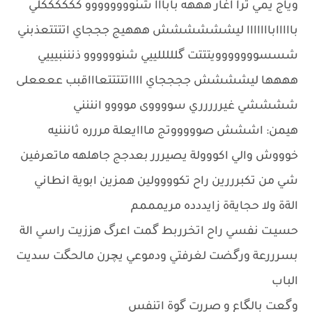
وياج يمي ترا اغار هههه بابااا شنوووووووو ككككككلي
بااااابااااااا ليشششششش هههيج جججاي اتتتتعذبني
شسسووووووويتتتت گلللللييي شنوووووو ذنننبيييي
هههها ليشششش ججججاي ااااتتتتتعاااقبب ععععلى
ششششي غيررررري سووووى موووو انننني
هيمن: اششش صوووووتج مااايعلة مررره ثانننيه
خوووش والي اكووولة يصيررر بعدجج جاهلهه ماتعرفين
شي من تكبرررين راح تكوووولين همزين ابوية انطاني
الةة ولا حجايةة زايددده مريمممم
حسيـت نفسي راح اتخرربط گمت اعرگ هززيت راسي الة
بسرررعة ورگضت لغرفتي ودموعي يچرن مالحگت سديت
الباب
وگعت بالگاع و صررت گوة اتنفس