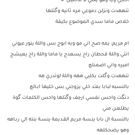
احجي ويـا وهو يگلي لا تدخليـن 💔
تنههدت ونزلن دموعي مره ثانيه وگتلها
خلاص ماما سـدي الموضوع بكيفة
ام مريم: يمه صح اني مو ويه ابوج بس واللة ينور عيوني
انتي واللة قحطان راح يسعدج يا ماما واللة راح يعيشج
اميره واني اضمنلچ
تنههدت وگلت بكلبي ههه واللة لوتدري هه
بالنسبه لبابا بعـَد خلي يزوجني بس خليها ابـالچ
دنگت واحس نفسي ارچف وگتلها واحس الكلمات گوة
يطلعـن مني
بالنسبـة ال بابا ينـسة مريم القـديمة ينسـة بنته الي ربـاهه
وهو يضحكلهه