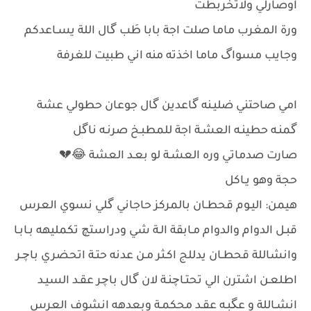
اوصارلي ولاتخربطت
ورة المغرب ماما صلت اجة بابا طَب گال اللة يسـاعدكم
وجايب مسواگ ماما اخذته منه اني طبيت للغرفة
امي صاحتني ضليـنه گاعدين گال جوعان حطولي عشة
گمنـه حطينـه العشـة اجة للمطبـخ صرنـه ناگل
صارت صدماتي وره العشـة لو بعـد العشة 😂💔
حجة وهو يـاكل
هيمن: اليـوم قحطـان بالمركز حاجاني گلي نسوي العرس
قبـل الدوام والدوام مـابقة الـة شي ودراستچ تكمليهه بـابـا
وانشاللة قحطـان يدللج اكـثر مـن عدنه حتـة اتحضري باچـر
اطلعـن اشترن الي تحتـاچنـة لان گال باچر عقـد السيـد
انشـاللة و عگبـه عقـد محكمـة وبعدهه انشوف العرس