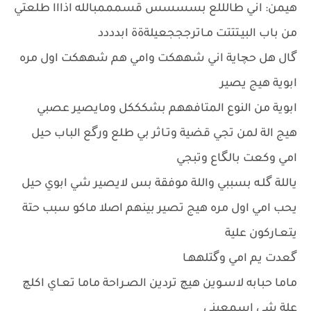
هيمن: اني طالللع بسسسس قسمممبالله اذااا طلعتي
من باب البيـتتتت مـاترجججعيلةةة ابدددد
گال هل حچاية اني شههكت وامي هم شههكت اول مره
ابوية هيج يصير
ابوية من النوع المتافههم بشكككل ومايصير عصبي
هيج الة لمن تجي قضية وتـاثر بي طلع ورگع الباب حيل
امي وكعت بالگاع وتبجي
ياللة گلـه بسببي واللة موفقة بس لايصير شي ابوي حيل
يحب امي اول مره هيج تصير بينهم اصلا ماكو سبب حتة
يتعـاركون علية
گعدت يم امي وگتلههـا
ماما حبابه لاسـوين هيچ تردين الصـراحة ماما تعـاي اكلچ
علة شي اسمعيني