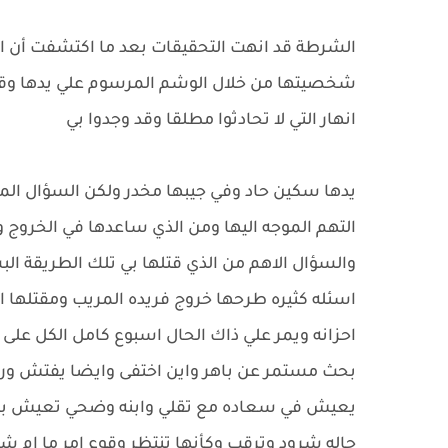
الشرطة قد انهت التحقيقات بعد ما اكتشفت أن ال
شخصيتها من خلال الوشم المرسوم علي يدها وقد 
انهار التي لا تحادثوا مطلقا وقد وجدوا بي
يدها سكين حاد وفي جيبها مخدر ولكن السؤال ال
التهم الموجه اليها ومن الذي ساعدها في الخروج 
والسؤال الاهم من الذي قتلها بي تلك الطريقة الب
اسئله كثيره طرحها خروج فريده المريب ومقتلها ال
احزانه ويمر علي ذاك الحال اسبوع كامل الكل على
بحث مستمر عن باهر واين اختفى وايضا يفتش وراء
يعيش في سعاده مع تقلي وابنه وضحي تعيش براحه 
حاله شرود وترقب وكأنها تنتظر وقوع امر ما ام ش