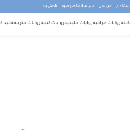
استخدام
من نحن
سياسة الخصوصيه
أتصل بنا
املة
روايات عراقية
روايات خليجية
روايات ليبية
روايات مترجمة
قيد كت