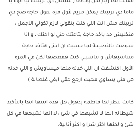
فقالت لها ريم بكل وقاحة ( علشان دي تربيتك ليا ايوة يا
ماما دي تربيتك يمكن مريم لأول مرة تقول حاجة صح دي
تربيتك مش انت اللي كنت بتقولي لازم تكوني الأجمل ،
متخليش حد ياخد حاجة بتاعتك حتي لو اختك ، و انا
سمعت بالنصيحة لما حسيت ان اختي هتاخد حاجة
متناسبهاش و تناسبني كنت هفعصها لكن في المرة
الأول اكتشفت ان اللي خدته منها ميساويش و اللي خدته
هي مني يساوي فحبت ارجع حقي ابقي غلطانة )
كانت تنظر لها فاطمة بذهول هل هذه ابنتها انها بالتأكيد
شيطانه انها لا تشبهها في شئ ، لا انها تشبهها في كل
شئ و لكنها اكثر شرا و اكثر أنانية.