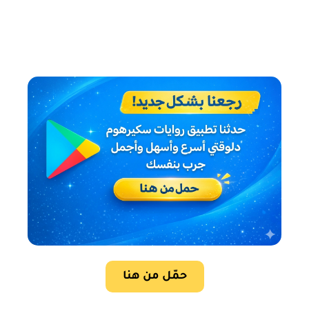
حمّل من هنا