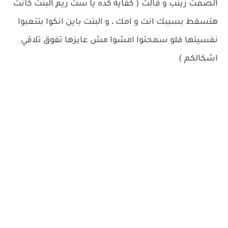
الصمت زينب و قالت ( كفاية كده يا ست ريم البنت كانت
هتسقط بسببك انت و امك ، و البنت باين انكوا بتتعبوا
نفسيتها فلو سمحتوا امشوا مش عايزها تفوق تلاقي
اشكالكم )