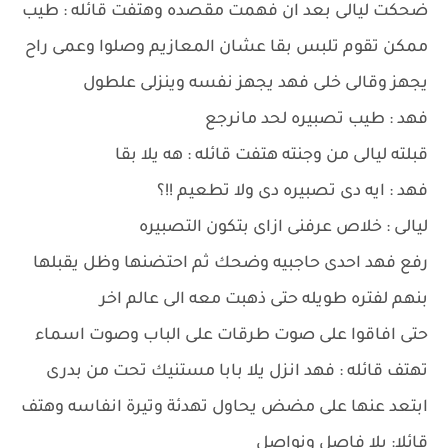
ضحكت ليالى بعد ان فهمت مقصده وهتفت قائله : طيب
ممكن تقوم تلبس بقا عشان المعازيم وصلوا وعمى راح
يجهز وقالى خلى فهد يجهز نفسه وينزلى علطول
فهد : طيب تصبيره لحد مانرجع
قبلته ليالى من وجنته هتفت قائله : هه يلا بقا
فهد : ايه دى تصبيره دى ولا تطعيم !!؟
ليالى : خلاص عرفنى ازاى بتكون التصبيره
رفع فهد احدى حاجبيه وضحك ثم احتضنها وظل يقبلها
بنهم لفتره طويله حتى ذهبت معه الى عالم اخر
حتى افاقوا على صوت طرقات على الباب وصوت اسماء
تهتف قائله : فهد انزل يلا بابا مستنيك تحت من بدرى
ابتعد عنها على مضض يحاول تهدئة وتيرة انفاسه وهتف
قائلا: يلا فاصل ونواصل