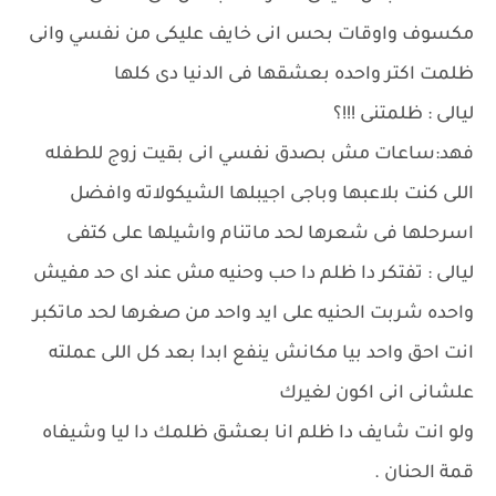
مكسوف واوقات بحس انى خايف عليكى من نفسي وانى
ظلمت اكتر واحده بعشقها فى الدنيا دى كلها
ليالى : ظلمتنى !!!؟
فهد:ساعات مش بصدق نفسي انى بقيت زوج للطفله
اللى كنت بلاعبها وباجى اجيبلها الشيكولاته وافضل
اسرحلها فى شعرها لحد ماتنام واشيلها على كتفى
ليالى : تفتكر دا ظلم دا حب وحنيه مش عند اى حد مفيش
واحده شربت الحنيه على ايد واحد من صغرها لحد ماتكبر
انت احق واحد بيا مكانش ينفع ابدا بعد كل اللى عملته
علشانى انى اكون لغيرك
ولو انت شايف دا ظلم انا بعشق ظلمك دا ليا وشيفاه
قمة الحنان .