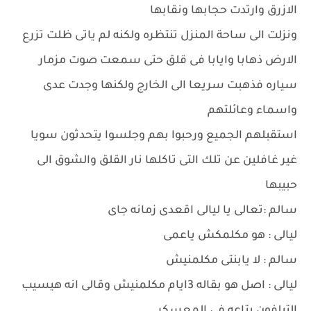
الازرق وارتدت حجابها ونقابها
ونزلت الى ساحة المنزل تنتظره ولكنه لم ياتى ظلت تزرع
الارض ذهابا وايابا فى قلق حتى سمعت صوت مزمار
سياره فذهبت سريعا الى الخارج ولكنها وجدت عدى
واسماء وعائلتهم
استقبلهم الجميع ورحبوا بهم وجلسوا يتحدثون سويا
غير غافلين عن تلك التى تاكلها نار القلق والشوق الى
حبيبها
سالم :تعالى يا ليالى اقعدى زمانه جاى
ليالى : هو مكلمكش ياعمى
سالم : لا يابنتى مكلمنيش
ليالى : اصل هو بقاله 3ايام مكلمنيش وقالى انه هيسيب