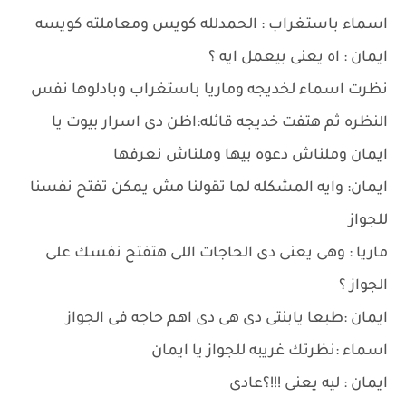
اسماء باستغراب : الحمدلله كويس ومعاملته كويسه
ايمان : اه يعنى بيعمل ايه ؟
نظرت اسماء لخديجه وماريا باستغراب وبادلوها نفس
النظره ثم هتفت خديجه قائله:اظن دى اسرار بيوت يا
ايمان وملناش دعوه بيها وملناش نعرفها
ايمان: وايه المشكله لما تقولنا مش يمكن تفتح نفسنا
للجواز
ماريا : وهى يعنى دى الحاجات اللى هتفتح نفسك على
الجواز ؟
ايمان :طبعا يابنتى دى هى دى اهم حاجه فى الجواز
اسماء :نظرتك غريبه للجواز يا ايمان
ايمان : ليه يعنى !!!؟عادى