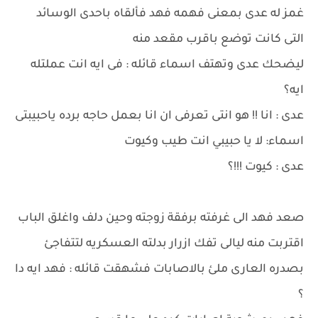
غمز له عدى بمعنى فهمه فهد فألقاه باحدى الوسائد
التى كانت توضع باقرب مقعد منه
ليضحك عدى وتهتف اسماء قائله : فى ايه انت عملتله
ايه؟
عدى : انا !! هو انتى تعرفى ان انا بعمل حاجه برده ياحبيبتى
اسماء: لا يا حبيبي انت طيب وكيوت
عدى : كيوت !!!؟
صعد فهد الى غرفته برفقة زوجته وحين دلف واغلق الباب
اقتربت منه ليالى تفك ازرار بدلته العسكريه لتتفاجئ
بصدره العارى ملئ بالاصابات فشهقت قائله : فهد ايه دا
؟