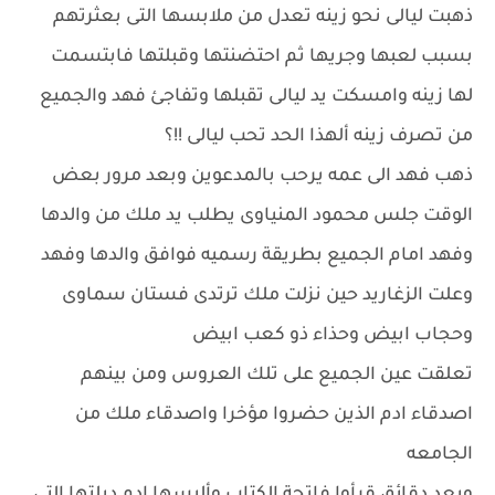
ذهبت ليالى نحو زينه تعدل من ملابسها التى بعثرتهم
بسبب لعبها وجريها ثم احتضنتها وقبلتها فابتسمت
لها زينه وامسكت يد ليالى تقبلها وتفاجئ فهد والجميع
من تصرف زينه ألهذا الحد تحب ليالى !!؟
ذهب فهد الى عمه يرحب بالمدعوين وبعد مرور بعض
الوقت جلس محمود المنياوى يطلب يد ملك من والدها
وفهد امام الجميع بطريقة رسميه فوافق والدها وفهد
وعلت الزغاريد حين نزلت ملك ترتدى فستان سماوى
وحجاب ابيض وحذاء ذو كعب ابيض
تعلقت عين الجميع على تلك العروس ومن بينهم
اصدقاء ادم الذين حضروا مؤخرا واصدقاء ملك من
الجامعه