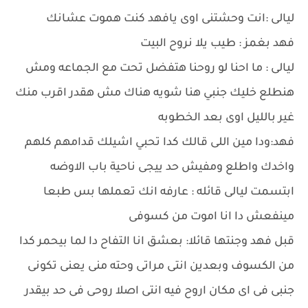
ليالى :انت وحشتنى اوى يافهد كنت هموت عشانك
فهد بغمز : طيب يلا نروح البيت
ليالى : ما احنا لو روحنا هتفضل تحت مع الجماعه ومش
هنطلع خليك جنبي هنا شويه هناك مش هقدر اقرب منك
غير بالليل اوى بعد الخطوبه
فهد:ودا مين اللى قالك كدا تحبي اشيلك قدامهم كلهم
واخدك واطلع ومفيش حد ييجى ناحية باب الاوضه
ابتسمت ليالى قائله : عارفه انك تعملها بس طبعا
مينفعش دا انا اموت من كسوفى
قبل فهد وجنتها قائلا: بعشق انا التفاح دا لما بيحمر كدا
من الكسوف وبعدين انتى مراتى وحته منى يعنى تكونى
جنبى فى اى مكان اروح فيه انتى اصلا روحى فى حد بيقدر