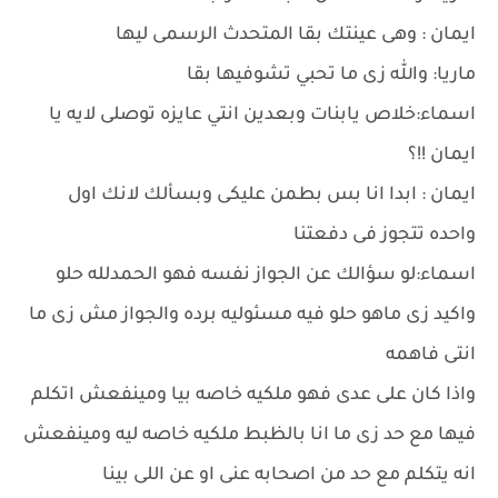
ايمان : وهى عينتك بقا المتحدث الرسمى ليها
ماريا: والله زى ما تحبي تشوفيها بقا
اسماء:خلاص يابنات وبعدين انتي عايزه توصلى لايه يا
ايمان !!؟
ايمان : ابدا انا بس بطمن عليكى وبسألك لانك اول
واحده تتجوز فى دفعتنا
اسماء:لو سؤالك عن الجواز نفسه فهو الحمدلله حلو
واكيد زى ماهو حلو فيه مسئوليه برده والجواز مش زى ما
انتى فاهمه
واذا كان على عدى فهو ملكيه خاصه بيا ومينفعش اتكلم
فيها مع حد زى ما انا بالظبط ملكيه خاصه ليه ومينفعش
انه يتكلم مع حد من اصحابه عنى او عن اللى بينا