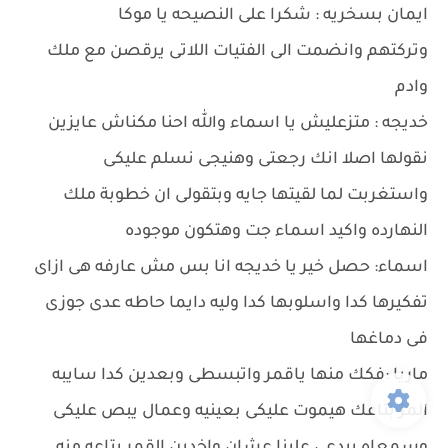
ايمان بسخريه : شكرا على النصيحه يا موكا
وتركتهم وانضمت الى الفتيات اللاتى يرقصن مع ملك
وادم
خديجه : متزعليش يا اسماء والله احنا مكناش عايزين
نقولها اصلا انك رجعتى وهنيجى نسلم عليكى
واستغربت لما لقيتها جايه وبتقولى ان خطوبة ملك
النهارده واكيد اسماء جت وهتكون موجوده
اسماء: حصل خير يا خديجه انا بس مش عارفه هى ازاى
تفكيرها كدا واسلوبها كدا وليه دايما حاطه عدى جوزى
فى دماغها
ماريا :فكك منها ياقمر واتبسطى وبعدين كدا سايبه
المز بتاعك هيموت عليكى بعينيه وعمال يبص عليكى