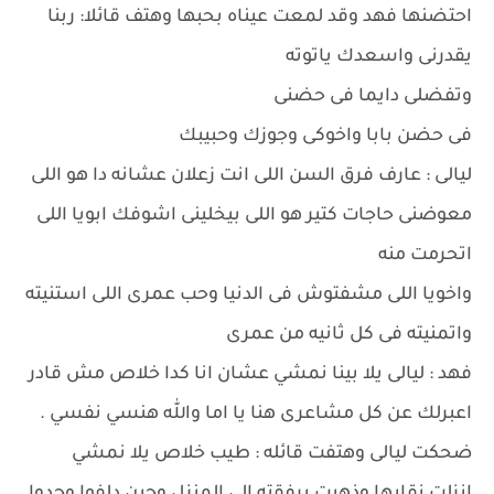
احتضنها فهد وقد لمعت عيناه بحبها وهتف قائلا: ربنا
يقدرنى واسعدك ياتوته
وتفضلى دايما فى حضنى
فى حضن بابا واخوكى وجوزك وحبيبك
ليالى : عارف فرق السن اللى انت زعلان عشانه دا هو اللى
معوضنى حاجات كتير هو اللى بيخلينى اشوفك ابويا اللى
اتحرمت منه
واخويا اللى مشفتوش فى الدنيا وحب عمرى اللى استنيته
واتمنيته فى كل ثانيه من عمرى
فهد : ليالى يلا بينا نمشي عشان انا كدا خلاص مش قادر
اعبرلك عن كل مشاعرى هنا يا اما والله هنسي نفسي .
ضحكت ليالى وهتفت قائله : طيب خلاص يلا نمشي