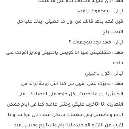
فهد : دى شوية اصابات كده على ما قسم
ليالى : بيوجعوك يافهد
قبل فهد يدها قائلا: من اول ما حطيتى ايدك عليا كل
التعب راح
ليالى :فهد بجد بيوجعوك ؟
فهد : متقلقيش عليا انا كويس ياحبيبتى وعايز اقولك على
حاجه
ليالى : قول ياحبيبي
فهد : عايزك تبقى اقوى من كدا انتى زوجة لرائد فى
الجيش لازم ماتخديش كل حاجه على اعصابك يعنى
النهارده انا اتاخرت عليكى وكنتى عامله كدا فى ايام ممكن
اتاخر وماجيش وفى مهمات ممكن تتحدد فى مواعيد وانا
اغيب عن الفتره المحدده ليا ايام واسابيع ومش بعيد