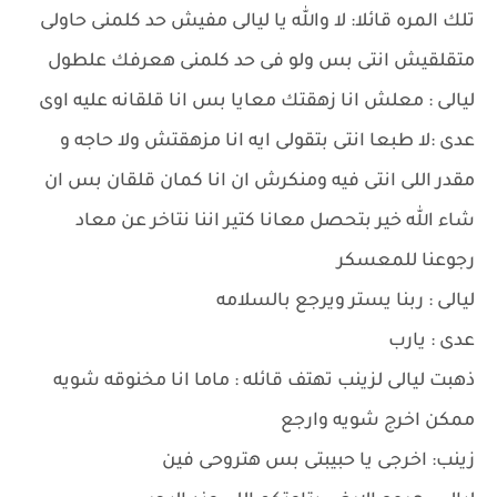
تلك المره قائلا: لا والله يا ليالى مفيش حد كلمنى حاولى
متقلقيش انتى بس ولو فى حد كلمنى هعرفك علطول
ليالى : معلش انا زهقتك معايا بس انا قلقانه عليه اوى
عدى :لا طبعا انتى بتقولى ايه انا مزهقتش ولا حاجه و
مقدر اللى انتى فيه ومنكرش ان انا كمان قلقان بس ان
شاء الله خير بتحصل معانا كتير اننا نتاخر عن معاد
رجوعنا للمعسكر
ليالى : ربنا يستر ويرجع بالسلامه
عدى : يارب
ذهبت ليالى لزينب تهتف قائله : ماما انا مخنوقه شويه
ممكن اخرج شويه وارجع
زينب: اخرجى يا حبيبتى بس هتروحى فين