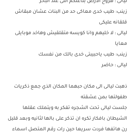
ليالى : هروح الارض بتاعتكم اللى عند البحر
زينب: طيب خدى معاكى حد من البنات عشان مبقاش
قلقانه عليكى
ليالى : لا خليهم وانا كويسه متقلقيش وهاخد موبايلى
معايا
زينب: طيب ياحبيبتى خدى بالك من نفسك
ليالى : حاضر
ذهبت ليالى الى مكان حبهما المكان الذي جمع ذكريات
طفولتها بمن عشقته
جلست ليالى تحت الشجره تفكر به ويتملك عقلها
الشيطان بافكار تكره ان تذكر على بالها لثانيه وبعد قليل
رن هاتفها فردت سريعا حين رات رقم المتصل اسماء