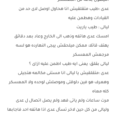
التيلفون بتاعه فى المعسكر
عدى :طيب متقلقيش انا هحاول اوصل لاى حد من
القيادات وهطمن عليه
ليالى : طيب ياريت
امسك عدى هاتفه وذهب الى الخارج وعاد بعد دقائق
يهتف قائلا: ممكن ميلحقش ييجى النهارده هو لسه
مرجعش المعسكر
ليالى بقلق: يعنى ايه طيب اطمن عليه ازاى ؟
عدى :متقلقيش يا ليالى انا مستنى مكالمه هتجيلى
وهعرف هو فين دلوقتى وموصلش لوحده ولا المعسكر
كله معاه
مرت ساعات ولم ياتى فهد ولم يصل اتصال ل عدى
وليالى من كل حين لاخر تسأل عدى اذا هاتفه احد فاجابها