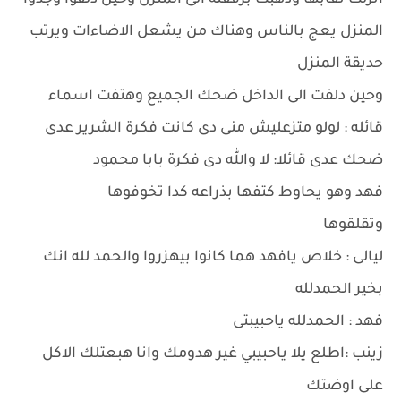
انزلت نقابها وذهبت برفقته الى المنزل وحين دلفوا وجدوا
المنزل يعج بالناس وهناك من يشعل الاضاءات ويرتب
حديقة المنزل
وحين دلفت الى الداخل ضحك الجميع وهتفت اسماء
قائله : لولو متزعليش منى دى كانت فكرة الشرير عدى
ضحك عدى قائلا: لا والله دى فكرة بابا محمود
فهد وهو يحاوط كتفها بذراعه كدا تخوفوها
وتقلقوها
ليالى : خلاص يافهد هما كانوا بيهزروا والحمد لله انك
بخير الحمدلله
فهد : الحمدلله ياحبيبتى
زينب :اطلع يلا ياحبيبي غير هدومك وانا هبعتلك الاكل
على اوضتك