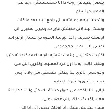
يفضل بعيد عن روحه دا انا مستحملتش ارجع على
المعسكر اسلم
واتصلت بيهم وعرفتهم انى راجع البلد بعد ما كنت
وصلت البلد لانى مكنتش عايز حد يغيرلى تفكيرى انى
اوصلك بسرعه واخد البوسه الحلوه دى عشان ارجع اخد
نفسي تانى بعد المهمه دى .
اقتربت منه ليالى ولثمت شفتيه بقبله ناعمه فاجائته كثيرا
وهتف قائلا: ايه دا اول مره تعمليها وتقربي انتى منى
وتبوسينى ياترى بقا بطلتي تتكسفي منى ولا دا بس
بسبب القلق والشوق الزياده
ليالى : انا يافهد على طول مشتقالك حتى وانت معايا انا
فعلا بتكسف منك بس غصب عنى .
فهد : مكدبش عليكى انا اوقات بحس انى انا اللى