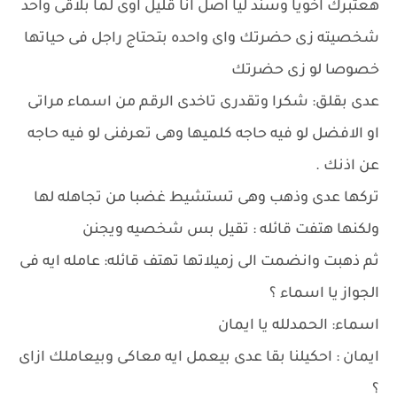
هعتبرك اخويا وسند ليا اصل انا قليل اوى لما بلاقى واحد
شخصيته زى حضرتك واى واحده بتحتاج راجل فى حياتها
خصوصا لو زى حضرتك
عدى بقلق: شكرا وتقدرى تاخدى الرقم من اسماء مراتى
او الافضل لو فيه حاجه كلميها وهى تعرفنى لو فيه حاجه
عن اذنك .
تركها عدى وذهب وهى تستشيط غضبا من تجاهله لها
ولكنها هتفت قائله : تقيل بس شخصيه ويجنن
ثم ذهبت وانضمت الى زميلاتها تهتف قائله: عامله ايه فى
الجواز يا اسماء ؟
اسماء: الحمدلله يا ايمان
ايمان : احكيلنا بقا عدى بيعمل ايه معاكى وبيعاملك ازاى
؟