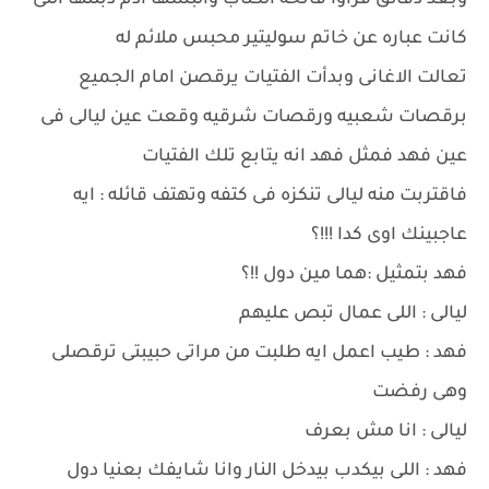
وبعد دقائق قرأوا فاتحة الكتاب وألبسها ادم دبلتها التى
كانت عباره عن خاتم سوليتير محبس ملائم له
تعالت الاغانى وبدأت الفتيات يرقصن امام الجميع
برقصات شعبيه ورقصات شرقيه وقعت عين ليالى فى
عين فهد فمثل فهد انه يتابع تلك الفتيات
فاقتربت منه ليالى تنكزه فى كتفه وتهتف قائله : ايه
عاجبينك اوى كدا !!!؟
فهد بتمثيل :هما مين دول !!؟
ليالى : اللى عمال تبص عليهم
فهد : طيب اعمل ايه طلبت من مراتى حبيبتى ترقصلى
وهى رفضت
ليالى : انا مش بعرف
فهد : اللى بيكدب بيدخل النار وانا شايفك بعنيا دول