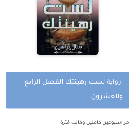
رواية لست رهينتك الفصل الرابع
والعشرون
مر أسبوعين كاملين وكانت فترة