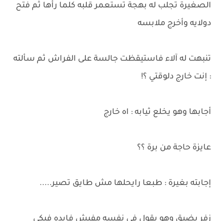
الصغيرة تجلب له بهجة تستعمر قلبه كلما رأها ثم فتح
دولايه وأخرج ملابسه
تنبهت له آلاء فاستيقظت جالسة على الفراش ثم سألته
: إنت خارج دلوقتي ؟!
أجابها وهو يخلع ثيابه : اه خارج
عايزة حاجة من برة ؟؟
إجابته بغيرة : طبعا رايحلها مش طايق تصير.....
زفر بضيق وهو يقول في نفسه مفيش فايده فيكي