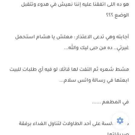
هو ده اللى اتفقنا عليه إننا نعيش في هدوء وتتقبل
الوضع ؟؟؟
أجابته وهي تدعى الاعتذار : معلش يا هشام استحمل
غيرتي.. ده من حبى ليك والله...
مشط شعره ثم التفت لها قائلا: لو فيه أي طلبات للبيت
ابعتها في رسالة واتس سلام...
في المطعم ......
كانت جالسة على أحد الطاولات لتناول الغداء برفقة