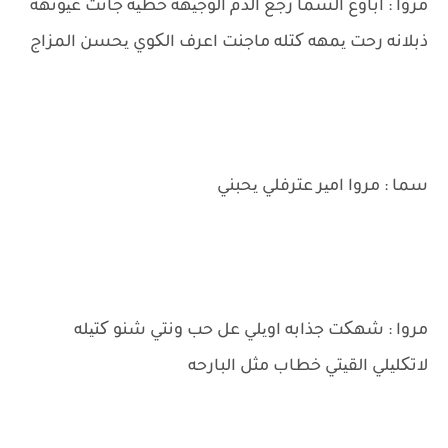
مروا : اباوع السما رجع الدم الوجیهه خطیه جانت عیونهه
ذبلانه رحت یمهه کتله ماجنت اعرف الکوي یحسن المزاج
سما : مروا امیر عترفلي یحبني
مروا : شهکت جذابه اویلي عل حب ونتي شنو کتیله
لاتکلیلي القیتي خطاب مثل البارحه