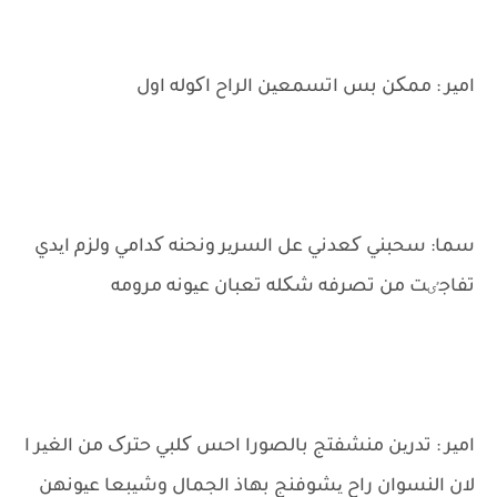
امیر : ممکن بس اتسمعین الراح اکوله اول
سما: سحبني کعدني عل السریر ونحنه کدامي ولزم ایدي
تفاجٸت من تصرفه شکله تعبان عیونه مرومه
امیر : تدرین منشفتج بالصورا احس کلبي حترک من الغیر ا
لان النسوان راح یشوفنج بهاذ الجمال وشیبعا عیونهن