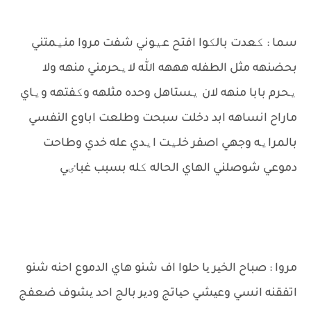
سما : کعدت بالکوا افتح عیوني شفت مروا منیمتني
بحضنهه مثل الطفله هههه الله لایحرمني منهه ولا
یحرم بابا منهه لان یستاهل وحده مثلهه وکفتهه ویاي
ماراح انساهه ابد دخلت سبحت وطلعت اباوع النفسي
بالمرایه وجهي اصفر خلیت ایدي عله خدي وطاحت
دموعي شوصلني الهاي الحاله کله بسبب غباٸي
مروا : صباح الخیر یا حلوا اف شنو هاي الدموع احنه شنو
اتفقنه انسي وعیشي حیاتج ودیر بالج احد یشوف ضعفج