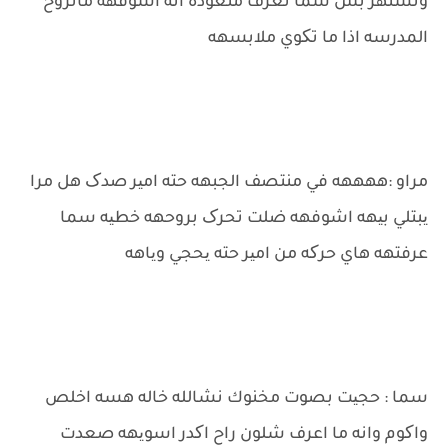
ونشتهر بس سما تعرف متعوده انه اشوفهه ماتروح
المدرسه اذا ما تکوي ملابسهه
مراو :ههههه في منتصف الجبهه حته امیر صدک هل مرا
یبتلي بیهه اشوفهه ضلت تحرک بروحهه خطیه سما
عرفتهه هاي حرکه من امیر حته یحجي ویاهه
سما : حجیت بصوت مخنوك نشالله خاله هسه اخلص
واکوم وانه ما اعرف شلون راح اکدر اسویهه صعدت