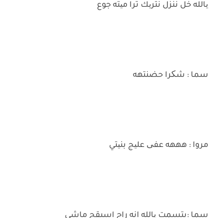
یالله خل ننزل نتریك ترا میته جوع
سما : شکرا حضنتهه
مروا : هههه عفی علیج بنیتي
سما :بتسمت یالله انه راح اسبقج ماشي