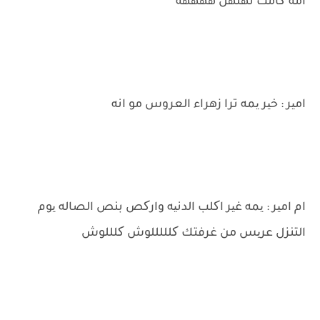
امه کامت تهلهل ههههه
امیر : خیر یمه ترا زهراء العروس مو انه
ام امیر : یمه غیر اکلب الدنیه وارکص بنص الصاله یوم
التنزل عریس من غرفتك کلللللوش کلللوش