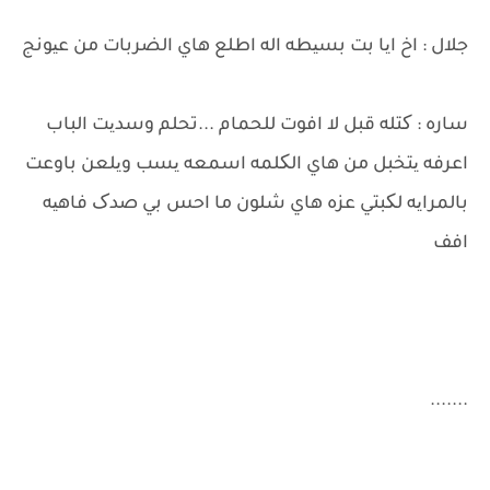
جلال : اخ ایا بت بسیطه اله اطلع هاي الضربات من عیونج
ساره : کتله قبل لا افوت للحمام ...تحلم وسدیت الباب
اعرفه یتخبل من هاي الکلمه اسمعه یسب ویلعن باوعت
بالمرایه لکبتي عزه هاي شلون ما احس بي صدک فاهیه
افف
.......