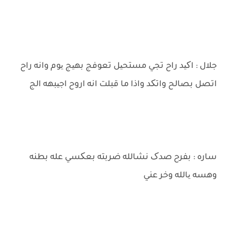
جلال : اکید راح تجي مستحیل تعوفج بهیج یوم وانه راح
اتصل بصالح واتکد واذا ما قبلت انه اروح اجیبهه الج
ساره : بفرح صدک نشالله ضربته بعکسي عله بطنه
وهسه یالله وخر عني