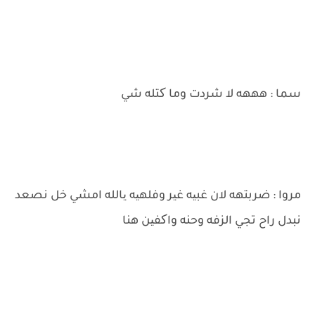
سما : هههه لا شردت وما کتله شي
مروا : ضربتهه لان غبیه غیر وفلهیه یالله امشي خل نصعد
نبدل راح تجي الزفه وحنه واکفین هنا