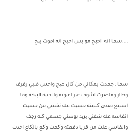
....سما انه احبج مو بس احبج انه اموت بیج
سما : جمدت بمکاني من کال هیج واحس قلبي رفرف
وطار وماصرت اشوف غیر اعیونه والحنیه البیهه وما
اسمع صدی کلمته حسیت عله نفسي من حسیت
انفاسه عله شفتي یرید بوسني جسمي کله رجف
وانفاسي علت من قربا دفعته وکمت وکع بالکاع اخذت