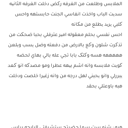
الملابس وطلعت من الغرفه رکض دخلت الغرفه الثانیه
سدیت الباب واخذت انفاسي الجنت حابستهه واحس
کلبي یرید یطلع من مکانه
احس نفسي بحلم معقوله امیر عترفلي بحبا ضحکت من
تذکرت شلون وکع بالارض من دفعته وضل یسب ویلعن
هههههه هسه وکتک بابا تجي عله بالي بهاي لحضه
کویت ملابسه وانه اشم بیهه عطرا ومو مصدکه انو کعد
یبررلي وانو یحبني لهل درجه من وانه زغیرا خلصت ودخلت
هبه باوعتلي بحقد
هبه : شنو ست سما حضرتج ستشرفتي البارحه براس