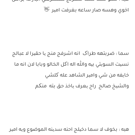
اخوي وهسه صار ساعه بغرفت امیر 👋
سما : ضربتهه طراک انه اشرفج منج یا حقیرا لا عبالج
نسیت السویتي بیه والله اله اکل الخالو وبابا لان انه ما
خایفه من شي وامیر الشاهد عله کلشي
والشیخ صالح راح یعرف یاخذ حق بته منکم
هبه : بخوف لا سما دخیلج احنه سدینه الموضوع ویه امیر