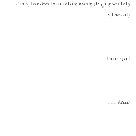
واما تهدي بي دار واجهه وشاف سما خطیه ما رفعت
راسهه ابد
امیر : سما
سما: ......