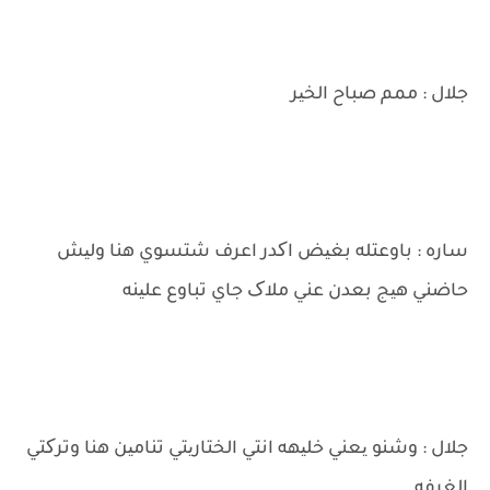
جلال : ممم صباح الخیر
ساره : باوعتله بغیض اکدر اعرف شتسوي هنا ولیش
حاضني هیج بعدن عني ملاک جاي تباوع علینه
جلال : وشنو یعني خلیهه انتي الختاریتي تنامین هنا وترکتي
الغرفه