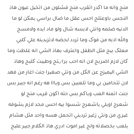
منج وانه ما اکدر اتقرب منج فشلون من اتخیل عیون هاذ
النجس باوعتلج احس عقل ما ضال براسي یمکن لو ما
الدنیه ضلمه وانتي لابسه شال ولو ماد ایده ولامسج
والله اذبه من فوک وما تردد لحضه لاتزیدینه علي کلبي
معلک بیج مثل الطفل واعترف بهاذ الشي انه غلطت وما
کان لازم اضربج لان انه احب براٸتج وطیبت کلبج وهاذ
الشي الیمیزج عن الکل من ونتي صغیرا جنت اغار من فهد
لان تتحامین بي وما تلعبین بس ویااا هه رغم انه جبیر بس
جنت اتمنه العب ویاکم بس حته اکون قریب منج لو
شعرج اویلي یاشعرج شسوا بیه احس محد لازم یشوفه
غیري من ونتي زغیر تردیني اتحمل هسه واحد مثل هشام
یلعب بخصلاته ولج غیر اموت ادري هاذ الکلام جبیر علیج