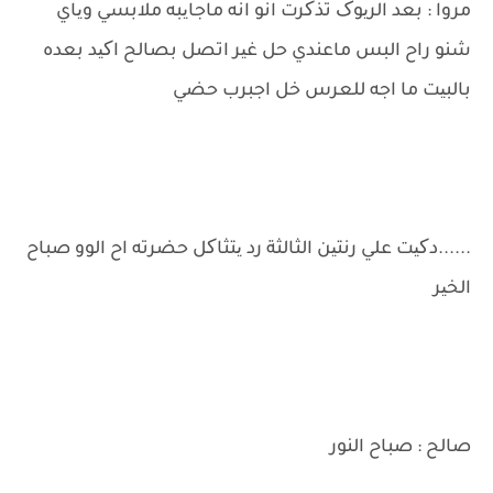
مروا : بعد الریوک تذکرت انو انه ماجایبه ملابسي ویاي
شنو راح البس ماعندي حل غیر اتصل بصالح اکید بعده
بالبیت ما اجه للعرس خل اجبرب حضي
......دکیت علي رنتین الثالثة رد یتثاکل حضرته اح الوو صباح
الخیر
صالح : صباح النور