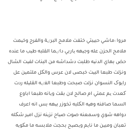
مروا :ماشي حبیبتي ختفت ملامح البرٸة والفرح وخیمت
ملامح الحزن عله وجیهه یاربي داٸما القلبه طیب ما عنده
حض بهاي الدنیه طلبت دشداشه من البنات لفیت الشال
ونزلت طبعا البیت خبصی لان عرس والکل ملتمین عل
رایوک النسوان نزلت صبحت وطبعا الفٸه القلیله ردت
کعدت یم عمتي ام صالح لان بقت ویانه طبعا اباوع
السما صافنه وهیه الکلبه تخوزر بیهه بس انه اعرف
دواهه شوي وسمعنه صوت صیاح نزینه نزل امیر شکله
تعبان ومبین ما نایم ویصیح بحجت ملابسه ما مکویه