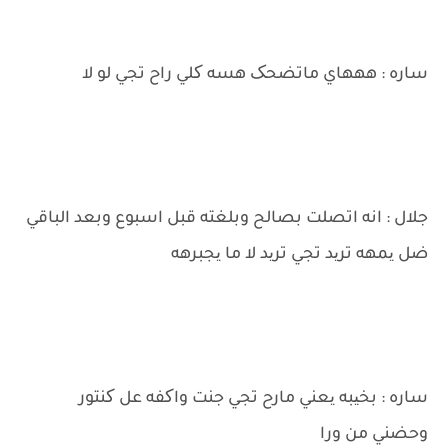
ساره : هههاي ماتضحک هسه کلي راح تجي لو لا
جلال : انه اتصلت بصالح وبلغته قبل اسبوع وبعد الباقي
ضل یمهه ترید تجي ترید لا ما یجبرهه
ساره : بخیبه یعني مارح تجي جنت واکفه عل کنتور
وحضني من ورا