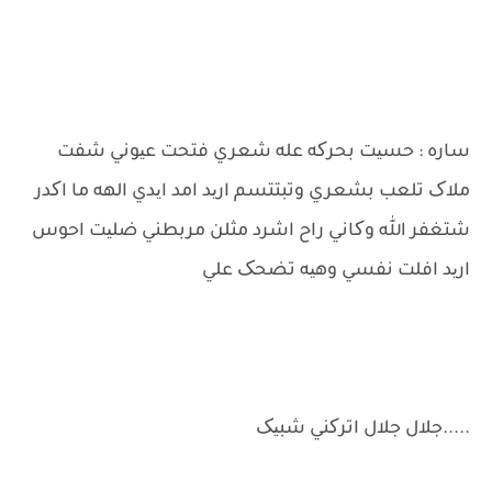
ساره : حسیت بحرکه عله شعري فتحت عیوني شفت
ملاک تلعب بشعري وتبتتسم ارید امد ایدي الهه ما اکدر
شتغفر الله وکاني راح اشرد مثلن مربطني ضلیت احوس
ارید افلت نفسي وهیه تضحک علي
.....جلال جلال اترکني شبیک