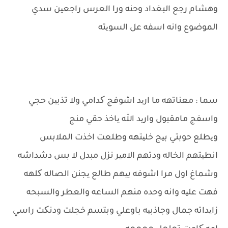
وهشام رجع البغداد وحنه ورا العرس راجعین سدي
الموضوع وانه اسفه عل السویته
سما : معناتهه ما ارید اشوفج کدامي ولا تذبین حجي
واسفج مامقبول وارید الله یاخذ حقي منج
ویطلع حوبتي بیج خلیتهه وطلعت اخذت الملابس
انطیتهم الخاله ودتهم الامیر نزل مبدل لا بس دشداشه
وشماغ اول مرا اشوفه بیهم طالع یجنن الصاله کلهه
فهت علیه وانه وحده منهم الساعه والعطر والسبحه
زایداته جمال وجاذبیه باوعلي وبتسم خجلت ودنکت راسي