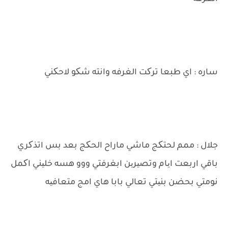
ساره : اي طبعا ترکت الغرفه وانته شکو لاحکني
جلال : ممم لحتکج ماشي ماراح الحکج بعد بس اتذکري
باقي اربعت ایام وتصیرین ابغرفتي ووو هسه خلیني اکمل
نومتي بحضن بنیتي تعالي بابا هاي امج متعافیه