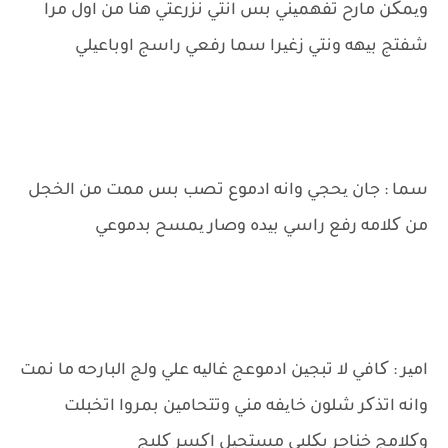
ویمکن مارح تفهمیني بس انتي نزرعتي هنا من اول مرا
شفتج بیهه ونتي زغیرا سما رفعي راسج اوباعیلي
سما : جان یحجي وانه ادموع تصب بس ممت من الخجل
من کلامه رفع راسي بیده وصار یمسح بدموعي
امیر : کافي لا تبجین ادموعج غالیه علي ولج البارحه ما نمت
وانه اتذکر شلون خایفه مني وتتحامین بمروا اتخبلت
وکلامج خناجر بکلبي مستحیل اکسر کلبج