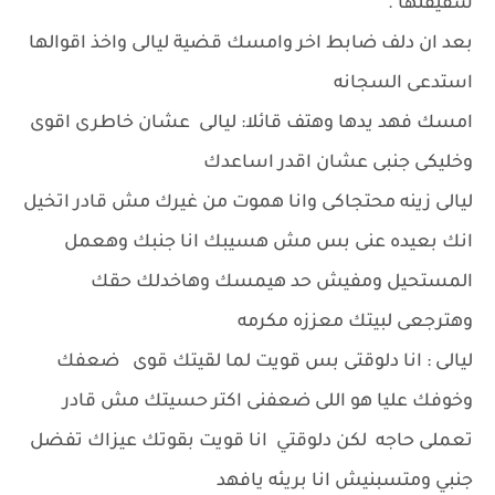
شقيقتها .
بعد ان دلف ضابط اخر وامسك قضية ليالى واخذ اقوالها
استدعى السجانه
امسك فهد يدها وهتف قائلا: ليالى عشان خاطرى اقوى
وخليكى جنبى عشان اقدر اساعدك
ليالى زينه محتجاكى وانا هموت من غيرك مش قادر اتخيل
انك بعيده عنى بس مش هسيبك انا جنبك وهعمل
المستحيل ومفيش حد هيمسك وهاخدلك حقك
وهترجعى لبيتك معززه مكرمه
ليالى : انا دلوقتى بس قويت لما لقيتك قوى ضعفك
وخوفك عليا هو اللى ضعفنى اكتر حسيتك مش قادر
تعملى حاجه لكن دلوقتي انا قويت بقوتك عيزاك تفضل
جنبي ومتسبنيش انا بريئه يافهد