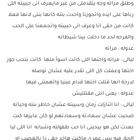
وطلق مراته وجه يتقدملى من غير مايعرف انى حبيبته اللى
رباها على ايده واتجوزنا واخدت بنته كانها بنتى لانها فعلا
كانت من حقى انا وعرف انى حبيبته واتجمعنا على الحب
والفرحه لحد ما دخلت بينا شيطانه
عدوله : مراته
ليالى : مراته واختها اللى كانت اسوأ منها كانت بتحب جوز
اختها وعملت كل اللى تقدر عليه عشان توصله
لدرجة انها قتلت اختها قدام عينيا واتهمتنى فيها
عدوله : يعنى انتى مقتلتيش
ليالى : انا اتنازلت زمان وسيبته عشان خاطر بنته وحياته
ضحيت عشان سعادته وسعادتهم لو كان عايزها كنت
بعدت لكن هو بيحبنى انا حب طفولته وشبابه انا اللى ليا
الحق فيه بس عمرى ماكنت هاخد حقى دا بالغصب او