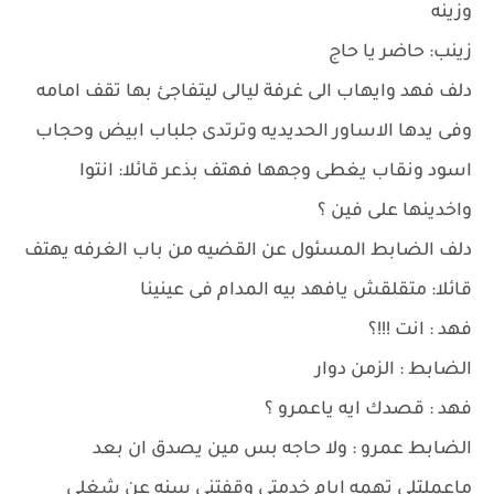
وزينه
زينب: حاضر يا حاج
دلف فهد وايهاب الى غرفة ليالى ليتفاجئ بها تقف امامه
وفى يدها الاساور الحديديه وترتدى جلباب ابيض وحجاب
اسود ونقاب يغطى وجهها فهتف بذعر قائلا: انتوا
واخدينها على فين ؟
دلف الضابط المسئول عن القضيه من باب الغرفه يهتف
قائلا: متقلقش يافهد بيه المدام فى عينينا
فهد : انت !!!؟
الضابط : الزمن دوار
فهد : قصدك ايه ياعمرو ؟
الضابط عمرو : ولا حاجه بس مين يصدق ان بعد
ماعملتلى تهمه ايام خدمتى وقفتنى سنه عن شغلى