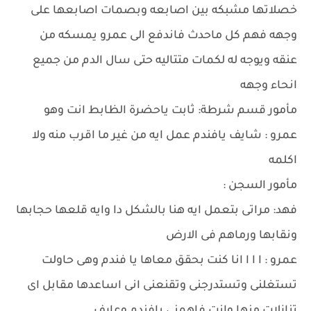
خصلاتها مشبكه بين اصابعه وبصمات اصابعها على
وجهه فهم كل ماحدث فاندفع الى عمرو يمسكه من
عنقه ويوجه له لكمات متتاليه حتى سال الدم من جميع
انحاء وجهه
مأمور قسم شرطة: ثابت ياحضرة الظابط انت وهو
عمرو : شايف يافندم عمل ايه من غير ما اقرب منه ولا
اكلمه
مأمور السجن :
فهد: مراتى بتعمل ايه هنا بالشكل دا وايه قلعها حجابها
ونقابها ورماهم فى الارض
عمرو : ا ا ا انا كنت بحقق معاها يا فندم وهى حاولت
تستغلنى وتستدرجنى وتقنعنى انى اساعدها مقابل اى