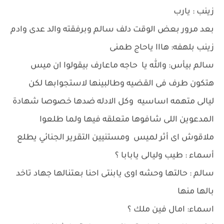
زينب : يارب
بعد مرور بعض الوقت دلف سالم وبرفقته والد عدى وادم
زينب بلهفه: هااا ياحاج طمنى
سالم بيأس: والله يا حاجه ماعارف بيقولوا ان ميس
هتكون طرف فى القضيه وطالبينها لاستجوابها لكن
ليالى متهمه اساسيه وكل الادله ضدها خصوصا شهادة
المدعوين اللى شافوها متعلقه فيها ولما طلعوا
ملاقوش اى أثر لميس ومستنيين التقرير الجنائي يطلع
أسماء : طيب وليالى يابابا ؟
سالم : حالتها وحشه اوى يابنتى احنا بعتنالها جهاد تاخد
بالها منها
اسماء: امال فين ملك ؟