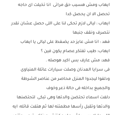
ايهاب ومش هسيب حق مراتى انا تخيلت اى حاجه
تحصل الا ان يحصل كدا
ايهاب : ليالى لازم تحكى لنا على اللى حصل عشان نقدر
نتصرف ونقف جنبها
فهد : انا مش عايز حد يضغط على ليالى يا ايهاب
ايهاب: طيب تفتكر عصام يكون فين ؟
فهد: مش عارف بس اكيد هوصله .
فى سرايا العدنان وصلت سيارات عائلة المنياوى
ودلفوا ليجدوا المنزل محاصر من عناصر الشرطة
والجميع بداخله فى حالة ذعر وخوف
دلفت اسماء تحتضن والدتها وهى تبكى لتحتضنها
والدتها وتقبل رأسها مطمئنه لها ثم هتفت قائله: ايه