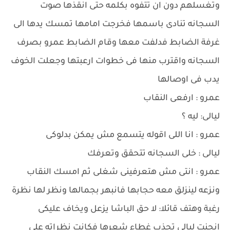
وتغسلهم دون ان تتفوه بكلمه حتى انقذها صوت
السجانه تنادى باسمها فخرجت امامها تمسك يدها الى
غرفة الضابط فدلفت معها وقام الضابط عمرو بصرف
السجانه واقترب منها فى خطوات ارعبتها وجعلت الخوف
يدب فى اوصالها
عمرو : ارفعى النقاب
ليالى: ليه ؟
عمرو : انا اللى اقوله يتسمع مش يمكن بدلوكى
ليالى : خلى السجانه تتحقق وتعرفك
عمرو : انتى مش هتعرفينى شغلى ثم امسك النقاب
ونزعه لينزلق معه حجابها فانبهر بجمالها ونظر لها نظرة
رغبة وهتف قائلا: لا حق الباشا يزعل ويخاف عليكى
انحنت ليالى تجذب غطاء شعرها فكانت نظراته على