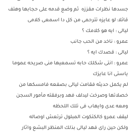
جسدها نظرات مقززه ثم وضع قدمه على حجابها وهتف
قائلا: لو عايزه تترحمى من كل دا اسمعى كلامى
ليالى : ايه هو كلامك ؟
عمرو : ناخد من الحب جانب
ليالى : قصدك ايه ؟
عمرو : انتى شكلك حابه تسمعيها منى صريحه عموما
ياستى انا عايزك
لم يكمل حديثه فقامت ليالى بصفعه فامسكها من
خصلاتها وصرخت ليدلف فهد وبرفقته مأمور السجن
ومعه عدى وايهاب فى تلك اللحظه
ليقف عمرو كالكتكوت المبلول ترتعش اوصاله
ولكن حين راى فهد ليالى بذلك المنظر البشع واثار