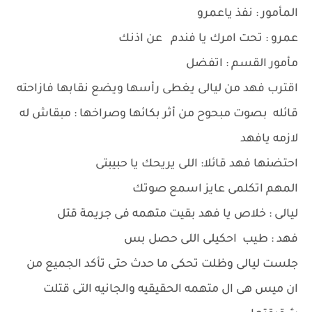
المأمور : نفذ ياعمرو
عمرو : تحت امرك يا فندم عن اذنك
مأمور القسم : اتفضل
اقترب فهد من ليالى يغطى رأسها ويضع نقابها فازاحته
قائله بصوت مبحوح من أثر بكائها وصراخها : مبقاش له
لازمه يافهد
احتضنها فهد قائلا: اللى يريحك يا حبيبتى
المهم اتكلمى عايز اسمع صوتك
ليالى : خلاص يا فهد بقيت متهمه فى جريمة قتل
فهد : طيب احكيلى اللى حصل بس
جلست ليالى وظلت تحكى ما حدث حتى تأكد الجميع من
ان ميس هى ال متهمه الحقيقيه والجانيه التى قتلت