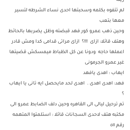
زينه
لم تتفوه بكلمه وسحبتها احدى نساء الشرطه لتسير
معها بتعب
وحين ذهب عمرو كور فهد قبضته وظل يضربها بالحائط
وهتف قائلا: ازاى !!!؟ ازاى مراتى قدامى كدا ومش قادر
اعملها حاجه ودونا عن كل الظباط ميمسكش قضيتها
غير عمرو الجرمونى
ايهاب : اهدى يافهد
فهد: اهدى اهدى . اهدى لحد مايحصل ايه تانى يا ايهاب
؟
تم ترحيل ليالى الى القاهره وحين دلف الضابط عمرو الى
مكتبه هتف لاحدى السجانات قائلا : استلمتوا المتهمه
رقم ٥١١