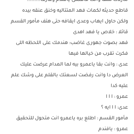
تنازلات منها وانت فاهمنى يافندم وعارف.........
قاطع حديثه لكمات فهد المتتاليه وخنق عنقه بيده
ولكن حاول ايهاب وعدى ايقافه حتى هتف مأمور القسم
قائلا : خلاص يا فهد اهدى
فهد بصوت جهورى غاضب: هندمك على اللحظه اللى
فكرت تقرب من خيالها فيها
عدى : وانت بقا ياعمرو بيه لما المدام عرضت عليك
العرض دا وانت رفضت لسعتك بالقلم على وشك علم
عليه كدا
عمرو : ا ا ا
عدى: ا ا ايه ؟
مأمور القسم : اطلع بره ياعمرو انت متحول للتحقيق
عمرو : يافندم