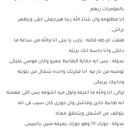
بالمؤمرات زيهم
انا مظلومه وان شاء الله ربنا هيرجعلى حقى ويظهر
برائتى .
هتفت ام طه قائله : يارب يا بنتى انا والله من ساعة ما
دخلتى وانا حاسه انك بريئه
عدوله : بس ايه حكاية الظابط عمرو وكان موصي عليكى
توصيه من نار ليه انا فكرتك واحده شمال من بتوعه
وجايبك يربيكى
ليالى: انا والله ما اعرفه واول مره اشوفه بس اللى فهمته
انه ظابط خاين وفاشل وان جوزى كان سبب فى انه
يتوقف عن الشغل ويتحقق معاه
عدوله : جوزك !!؟ وهو جوزك يعرفه منين ياحبيبتى