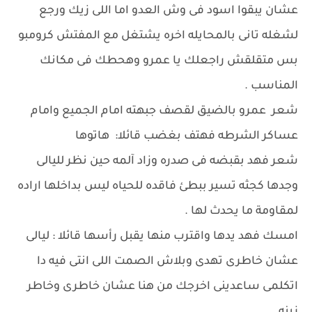
عشان يبقوا اسود فى وش العدو اما اللى زيك ورجع
لشغله تانى بالمحايله اخره يشتغل مع المفتش كرومبو
بس متقلقش راجعلك يا عمرو وهحطك فى مكانك
المناسب .
شعر عمرو بالضيق لقصف جبهته امام الجميع وامام
عساكر الشرطه فهتف بغضب قائلا: هاتوها
شعر فهد بقبضه فى صدره وزاد آلمه حين نظر لليالى
وجدها كجثه تسير ببطئ فاقده للحياه ليس بداخلها اراده
لمقاومة ما يحدث لها .
امسك فهد يدها واقترب منها يقبل رأسها قائلا : ليالى
عشان خاطرى تهدى وبلاش الصمت اللى انتى فيه دا
اتكلمى ساعدينى اخرجك من هنا عشان خاطرى وخاطر