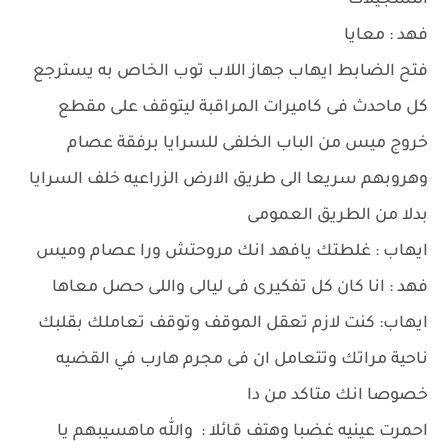
التسجيلات
فهد : معايا
فتح الضابط ايهاب جهاز اللاب توب الخاص به يسترجع
كل ماحدث فى كاميرات المراقبة ليتوقف على مقطع
خروج ميس من الباب الخلفى للسرايا برفقة عصام
وهروبهم سريعا الى طريق الارض الزراعيه خلف السرايا
بدلا من الطريق العمومى
ايهاب : غلطتك يافهد انك مروحتش ورا عصام وميس
فهد : انا كان كل تفكيرى فى ليالى واللى حصل معاها
ايهاب: كنت لازم تعقل الموقف وتوقف تعاملك بقلبك
ناحية مراتك وتتعامل ان فى مجرم هارب في القضيه
خصوصا انك متاكد من دا
احمرت عينيه غضبا وهتف قائلا : والله ماهسيبهم يا