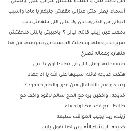
اللى جابك بس يا أسماء مكنتش عيزاكى تيجى وتتعبي
أسماء: يعنى كنتى عيزانى مقفش جنبكم يا ماما واسيب
اخواتى فى الظروف دى ولا ليالى اللى ملهاش ذنب
دمعت عين زينب قائله: ليالى ؟ ياحبيبتى يابنتى ملحقتش
تفرح بخبر حملها وحصلت المصيبه دى مخرجينها من هنا
منهاره وعماله تصرخ
خايفه عليها وعلى اللى فى بطنها اوى يا بنتى
هتفت خديجه قائله: سيبيها على الله يا ام جهاد
زينب: ونعم بالله امال فين عدى والحاج محمود ؟
خديجه : واقفين بره مع الحج سالم لاقوه واقف مع
ظابط تبع فهد فضلوا معاه
زينب: ربنا يجيب العواقب سليمه
خديجه : ان شاء الله بس احنا نقول يارب