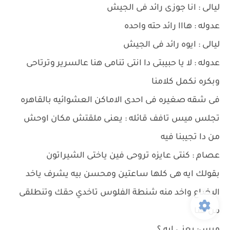
ليالى : انا جوزى رائد فى الجيش
عدوله : هااا رائد حته واحده
ليالى : ايوه رائد فى الجيش
عدوله : لا يا حبيبتى دا انتى تنامى هنا عالسرير وترتاحى
وبكره نكمل كلامنا
فى شقه صغيره فى احدى الاماكن العشوائيه بالقاهره
تجلس ميس تافف قائله : يعنى ملقتش مكان اوحش
من دا تجيبنا فيه
عصام : كنتى عايزه تروحى فين ياختى الشيراتون
بقولك ايه هى كلها ساعتين ومحسن بيه يشرف ياخد
البضاع واخد منه شنطة الفلوس تاخدي حقك وتنطلقى
من هنا