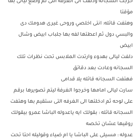
خرجت السجانه ودلفت الى الغرفه التى تم وضع ليالى بها
مؤقتا
وهتفت قائله: انتى اخلصي وروحى غيرى هدومك دى
والبسي دول ثم اعطتها لفه بها جلباب ابيض وشال
ابيض
دلفت ليالى بهدوء وارتدت الملابس تحت نظرات تلك
السجانه وعادت بعد دقائق
فهتفت السجانه قائله يلا قدامى
سارت ليالى امامها وخرجوا الغرفة ليتم تصويرها برقم
على لوحه ثم ادخلتها الى الغرفه التى ستقيم بها وهتفت
السجانه قائله : بقولك ايه ياعدوله الباشا عمرو بيقولك
روقيها عشان تخصه
عدوله : مسيلى على الباشا يا ام ضياء وقوليله احتا تحت