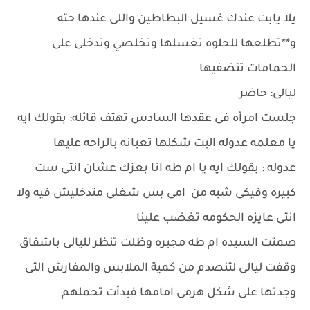
يلا يابت عندك غسيل البطاطين واللى عندها حته
و**تطلعها للحلوه تغسلها وتخلصي وتدخلى على
الحمامات تنضفيها
ليالى: حاضر
جلست امرأه فى عقدها السادس تهتف قائله: بقولك ايه
يا معلمه عدوله البت شكلها تعبانه بالراحه عليها
عدوله : بقولك ايه يا ام طه انا بعزك عشان انتى ست
كبيره وفيكى شبه من امى بس شغلى متدخليش فيه ولا
انتى عايزه الحكومه تغضب علينا
صمتت السيده ام طه مجبره وظلت تنظر لليالى باشفاق
وقفت ليالى لتنصدم من كمية الملابس والمفارش التى
وجدتها على شكل هرمى امامها فبدأت تحملهم