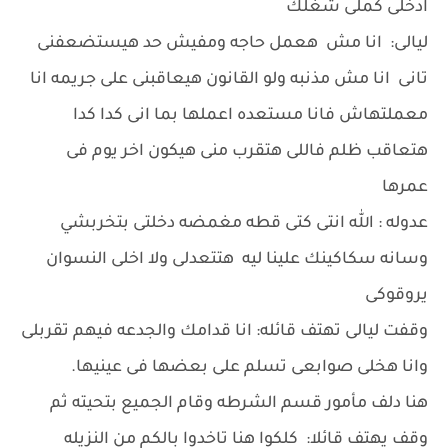
ادخلى كملى شغلك
ليالى: انا مش هعمل حاجه ومفيش حد هيستضعفنى
تانى انا مش مذنبه ولو القانون هيعاقبنى على جريمه انا
معملتهاش فانا مستعده اعملها بما انى كدا كدا
هتعاقب ظلم فاللى هتقرب منى هيكون اخر يوم فى
عمرها
عدوله : الله انتى كتى قطه مغمضه دخلتى بتخربشي
وسانه سكاكينك علينا ليه هتتعدلى ولا اخلى النسوان
يروقوكى
وقفت ليالى تهتف قائله: انا قدامك والجدعه فيهم تقربلى
وانا هخلى صوابعى تسلم على بعضها فى عينيها.
هنا دلف مأمور قسم الشرطه وقام الجميع بتحيته ثم
وقف يهتف قائلا: كلكوا هنا تاخدوا بالكم من النزيله