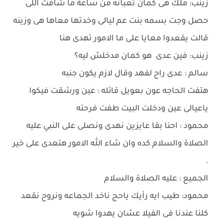
زينب: ملك هى كمان تعبانه من ساعة ما شافت اللى
حصل وجت بسمه بنت عم ليالى وخدتها معاها هى وزينه
قالت يقعدوا معايا على ما الامور تهدى هنا
زينب: فين عدى هو كمان مدخلش ليه؟
سالم : عدى راح لفهد وقال لازم يكون جنبه
هتفت الحاجه عون بعويل قائله : عين ورشقت فيكوا
ياعيالى عين ودخلت البيت طفت فرحته
محمود : احنا بقا عايزين نهدى ونصلى على النبي عليه
الصلاة والسلام كده وان شاء الله الامور هتعدى على خير
.
الجميع : عليه الصلاة والسلام
محمود: طيب ايه رأيك ياحج ناخد الجماعه ونروح نقعد
كلنا عندنا فى الفيلا عشان يهدوا شويه