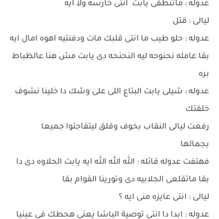
عدوله : ماتنطقى يابت انتى خارسه ولا ايه
ليالى : قتل
عدوله : حلو طيب ما انتى قلبك مات ودفنتيه اهوه امال ايه
بقا عامله نحنوحه ليه النحنحه دى يابت مش هنا عالظباط
بره
عدوله : شيلى يابت البتاع اللى على وشك دا خلينا نشوف
خلقتك
رفعت ليالى النقاب بخوف وقلق ليتفاجئوا جميعا
بجمالها
فهتفت عدوله قائله : الله الله الله ايه يابت الحلاوه دى دا
بقا ماتقلعى الجلابيه دى وتورينا القوام بقا
ليالى : انتى عايزه منى ايه ؟
عدوله : ابدا دا انتى توصية الباشا يعنى هحطك فى عينيا