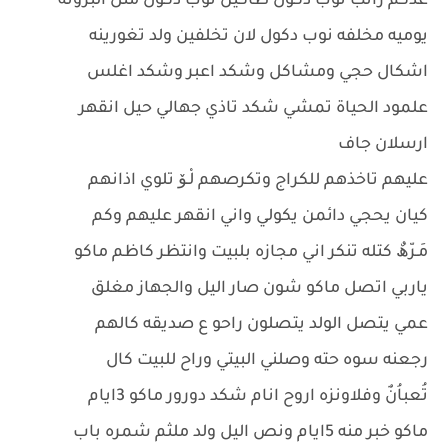
عدكم راتب نوب دكول طاكين نوب دكول مثل البزونه
يوميه مخلفه نوب دكول لان تخلفين ولد تغورينه
اشكال حجي ومشاكل وشكد اعبر وشكد اغلس
علمود الحياة تمشي شكد تاذي جهالي حيل انقهر
ارسلان جاف
عليهم تاخذهم للكراج وتكرصهم لْـۆ تلوي اذانهم
كيان يحجي دائمن يكولي واني انقهر عليهم وكم
مَـرّھٌ كتله تنكر اني مجازه بلبيت وانتظر كاظم ماكو
ياربي اتصل ماكو شون صار اليل والجهاز مغلق
عمي يتصل الولد يتصلون راحو ع صديقه كالهم
رجعنه سوه حته وصلني البيتي وراح للبيت كال
تُعباُنٌ وفلاونزه اروح انام شكد دورور ماكو 3ايام
ماكو خبر منه 5ايام ونص اليل ولد ملثم شمره باب