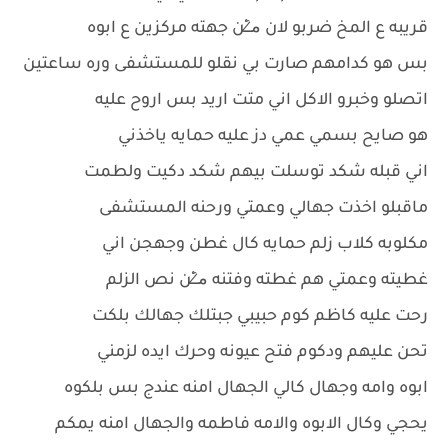
قريبه ع المخ ضربو لان م̷ـــِْن جهته مركزين ع ابوه
بس هو كدامهم صارت بي نقلو للمستشفى وره ساعتين
اتصلو وخبرو الاكل اني متت اريد بس اروح عليه
هو صايح بسمي عمي دز عليه حمايه ياخذني
اني قبله شكد توسلت بيهم شكد دكيت ولطمت
ماقبلو اخذت جهالي وعمتي ورحنه المستشفى
مكلوبه كلاب زلم حمايه كال غطن وجهجن اني
غطيته وعمتي هم غطته وفتنه م̷ـــِْن نص الزلم
رحت عليه كاظم كوم حبيبي جبتلك جهالك بلكت
تحن عليهم ودكوم فتح عيونه وحرك ايده لزمني
ابوه وامه وجهال كالي الجهال امنه عندج بس بلكوه
يحجي وكال الابوه والامه فاطمه والجهال امنه يمكم