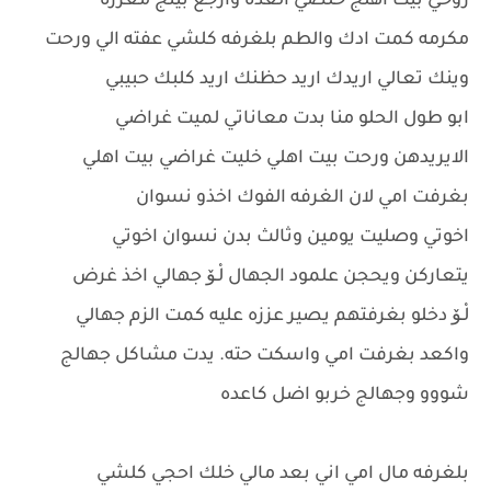
روحي بيت اهلج خلصي العده وارجع بيتج معززه
مكرمه كمت ادك والطم بلغرفه كلشي عفته الي ورحت
وينك تعالي اريدك اريد حظنك اريد كلبك حبيبي
ابو طول الحلو منا بدت معاناتي لميت غراضي
الايريدهن ورحت بيت اهلي خليت غراضي بيت اهلي
بغرفت امي لان الغرفه الفوك اخذو نسوان
اخوتي وصليت يومين وثالث بدن نسوان اخوتي
يتعاركن ويحجن علمود الجهال لْـۆ جهالي اخذ غرض
لْـۆ دخلو بغرفتهم يصير عززه عليه كمت الزم جهالي
واكعد بغرفت امي واسكت حته. يدت مشاكل جهالج
شووو وجهالج خربو اضل كاعده
بلغرفه مال امي اني بعد مالي خلك احجي كلشي