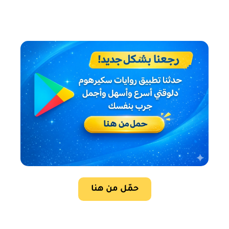
حمّل من هنا