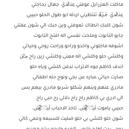
ماكلت العزرايل عوفني عِنـ.̷̷̸̷̐ـديّ جهال بحاجتي
عِنـ.̷̷̸̷̐ـديّ مَـرّھٌ تنتظرني اردله ابو طول الحلو حبيبي
شون كلبك انطاك تعوفني وين حبك الي شون عفتني
جابو التابوت وملخت نفسي اله افتح التابوت
اشوفه ماخلوني واخذو وراحو وراحت روحي وحياتي
وكلشي حلو وكلشي اله معنى وكلشي زين راح م̷ـــِْن
اندف كاظم جوه الاتراب ندفن كلشي وياه حلو
صارت حياتي عباره عن بجي ونوح حته اطفالي
مادري عنهم وينهم شكلو شربو مادري بيهم بس
الي ادري بي كاظم راح راح دلالي رح حبي راح
حبيبي ياموت لَيــِْ♡̷̴̬̩̃̊ـِْش. تاخذ الاحباب لَيــِْ♡̷̴̬̩̃̊ـِْش.
شون حلو كلشي بي حلو ضليت للسبعه وعمي كالي