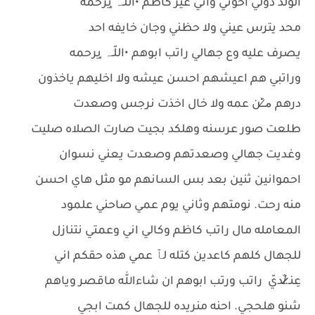
الولد ذولي اخوتي واني غير كاظم •اللّـہ̣̥ يرحمه
محد يترس عيني ولا حظني وجان خايفه احد
يصرف عليه وع جهالي راتب ابوهم •اللّـہ̣̥ يرحمه
وراتبي هم اعيشهم احسن عيشه ولا اخليهم ياخذون
درهم م̷ـــِْن عمه ولا خال اخذت نرجس وصعدت
طلعت صور عرسنه وهلكد بجيت صارت الصلاه صليت
وغديت جهالي وصعدتهم وصعدت يعني نسوان
احموانين ثنين بعد بس السانهم مو مثل هاي احسن
منه رحت. نومتهم وثاني يوم عمي صاحني علمود
المعامله مال راتب كاظم وكالي اني وعمتي نتنازل
للجهال كلهم كاعدين كتله لٱ عمي هذه حقكم اني
عِنـ.̷̷̸̷̐ـديّ راتب ورتب ابوهم ان شاءالله ماقصر وياهم
شنو هلحجي. احنه منريده للجهال كمت ابجي