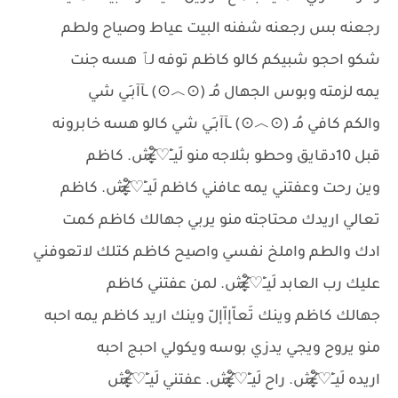
رجعنه بس رجعنه شفنه البيت عياط وصياح ولطم
شكو احجو شبيكم كالو كاظم توفه لٱ هسه جنت
يمه لزمته وبوس الجهال مُـ (⊙︿⊙) ـآآبـِي شي
والكم كافي مُـ (⊙︿⊙) ـآآبـِي شي كالو هسه خابرونه
قبل 10دقايق وحطو بثلاجه منو لَيــِْ♡̷̴̬̩̃̊ـِْش. كاظم
وين رحت وعفتني يمه عافني كاظم لَيــِْ♡̷̴̬̩̃̊ـِْش. كاظم
تعالي اريدك محتاجته منو يربي جهالك كاظم كمت
ادك والطم واملخ نفسي واصيح كاظم كتلك لاتعوفني
عليك رب العابد لَيــِْ♡̷̴̬̩̃̊ـِْش. لمن عفتني كاظم
جهالك كاظم وينك تَعاّإاّإلّ وينك اريد كاظم يمه احبه
منو يروح ويجي يدزي بوسه ويكولي احبج احبه
اريده لَيــِْ♡̷̴̬̩̃̊ـِْش. راح لَيــِْ♡̷̴̬̩̃̊ـِْش. عفتني لَيــِْ♡̷̴̬̩̃̊ـِْش