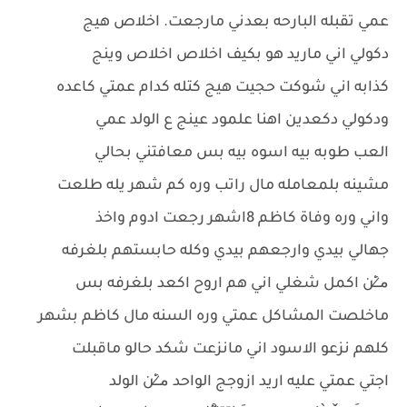
عمي تقبله البارحه بعدني مارجعت. اخلاص هيج
دكولي اني ماريد هو بكيف اخلاص اخلاص وينج
كذابه اني شوكت حجيت هيج كتله كدام عمتي كاعده
ودكولي دكعدين اهنا علمود عينج ع الولد عمي
العب طوبه بيه اسوه بيه بس معافتني بحالي
مشينه بلمعامله مال راتب وره كم شهر يله طلعت
واني وره وفاة كاظم 8اشهر رجعت ادوم واخذ
جهالي بيدي وارجعهم بيدي وكله حابستهم بلغرفه
م̷ـــِْن اكمل شغلي اني هم اروح اكعد بلغرفه بس
ماخلصت المشاكل عمتي وره السنه مال كاظم بشهر
كلهم نزعو الاسود اني مانزعت شكد حالو ماقبلت
اجتي عمتي عليه اريد ازوجج الواحد م̷ـــِْن الولد