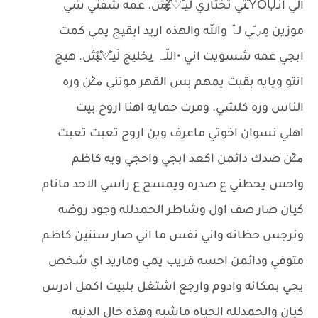
الي انَـỲǑŲـْتي تختاري لَيــِْ♡̷̴̬̩̃̊ـِْش. عمه شفتي شي
موزين مِڼـّي لٱ والله والهذه اريد ابقيج يمي كمت
ابجي عمه شسويت اني •اللّـہ̣̥ يخليج لَيــِْ♡̷̴̬̩̃̊ـِْش. هيج
انتو ويايه بقيت يمهم بس القهر موتني م̷ـــِْن وره
الناس وره كلشي. ومرت حمايه اهنا اروح بيت
اهلي نسوان اخوتي ماعرف وين اروح تعبت تعبت
م̷ـــِْن صدك دائمن اكعد ابجي واحجي ويه كاظم
واحس يحطني ع صدره ويمسح ع راسي الاحد مانام
كيان صار صف اول وشاطر الحمدلله وجود روضه
ونرجس حظانه واني نفس ما اني صار سنتين كاظم
متوفي ودائمن احسه قريب يمي وماريد اي شخص
يجي بمكانه وادوم وارجع اشتغل بلبيت اكمل ادرس
كيان والحمدلله الحياه ماشيه وهذه حال الدنيه