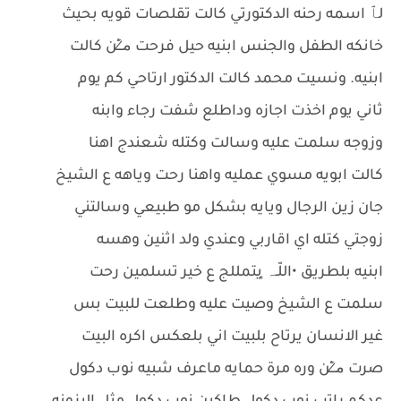
لٱ اسمه رحنه الدكتورتي كالت تقلصات قويه بحيث
خانكه الطفل والجنس ابنيه حيل فرحت م̷ـــِْن كالت
ابنيه. ونسيت محمد كالت الدكتور ارتاحي كم يوم
ثاني يوم اخذت اجازه وداطلع شفت رجاء وابنه
وزوجه سلمت عليه وسالت وكتله شعندج اهنا
كالت ابويه مسوي عمليه واهنا رحت وياهه ع الشيخ
جان زين الرجال ويايه بشكل مو طبيعي وسالتني
زوجتي كتله اي اقاربي وعندي ولد اثنين وهسه
ابنيه بلطريق •اللّـہ̣̥ يتمللج ع خير تسلمين رحت
سلمت ع الشيخ وصيت عليه وطلعت للبيت بس
غير الانسان يرتاح بلبيت اني بلعكس اكره البيت
صرت م̷ـــِْن وره مرة حمايه ماعرف شبيه نوب دكول