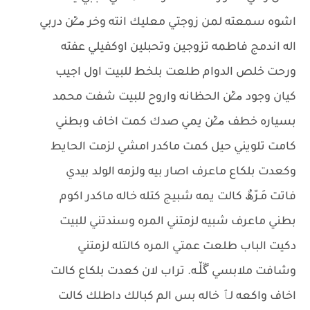
اشوه سمعته لمن زوجتي معليك انته وخر م̷ـــِْن دربي
اله اندمج فاطمه تزوجين وتحبلين اوكفيلي عفته
ورحت خلص الدوام طلعت بلخط للبيت اول اجيب
كيان وجود م̷ـــِْن الحظانه واروح للبيت شفت محمد
بسياره خطف م̷ـــِْن يمي صدك كمت اخاف وبطني
كامت تلويني حيل كمت ماكدر امشي لزمت الحايط
وكعدت بلكاع ماعرف اصار بيه ولزمه الولد بيدي
فاتت مَـرّھٌ كالت يمه شبيج كتله خاله ماكدر اكوم
بطني ماعرف شبيه لزمتني المره وسندتني للبيت
دكيت الباب طلعت عمتي المره كالتله لزمتني
وشافت ملابسي ڱڵـه. تراب لان كعدت بلكاع كالت
اخاف واكعه لٱ خاله بس الم كبالك داطلك كالت