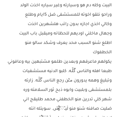
البيت وكله دم هو وسيارته وغير سياره اخذت الولد
وراحو نلقو اخوته للمستشفى ضل 5ايام وطلع
وكالي اخذي اجازه بدون راتب هلشهرين اخذت
وجهال ماخلني اوديهم للحظانه وميقبل باب البيت
اطلع شنو السبب محد يعرف وشكد سالو منو
الخطفوك
يكولهم ماعرفهم وبعدين طلعو مشتبهين بيه وعافوني
طبعا اهله والناس ڱڵـه. كلبو الدنيه مستشفيات
وتبليغ وهمه يدورون م̷ـــِْن رجع الناس ڱڵـه. زارته
بلمستشفى وبلبيت وابوه ذبح ثور السلامته وره
شهر كلي تدرين منو الخطفني محمد طليقج اني
ضليت صافنه شنو منو لَيــِْ♡̷̴̬̩̃̊ـِْش. سويتله انته