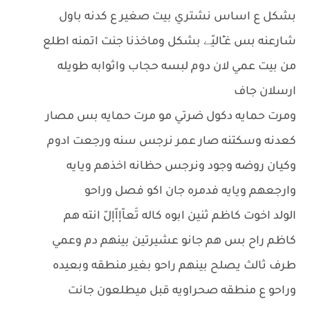
بشكل ع اساس نشتري بيت صغير ع كدنه باول
شارعنه بس غـِْاليّے بشكل وماخذنا جنت اتمنه اطلع
من بيت عمي لان دوم لبسه حجاب واثوابه طويله
ارسلان جاف
ومرت حمايه دكول ضرتي مو مرت حمايه بس مصار
كعدنه وسكتنه صار عمر نرجس سنه ورجعت ادوم
وكيان روضه وجود ونرجس حظانه اخذهم ويايه
وارجعهم ويايه فدمره جان اكو فصل وراحو
الولد اخوت كاظم ثنين ابوه كاله تَعاّإاّإلّ انته هم
كاظم راح بس هم جانو عشيرتين بينهم دم وعمي
طرف ثالث يصلح بينهم راحو بغير منطقه وبعيده
وراحو ع منطقه صحراويه قبل ميطلعون جانت