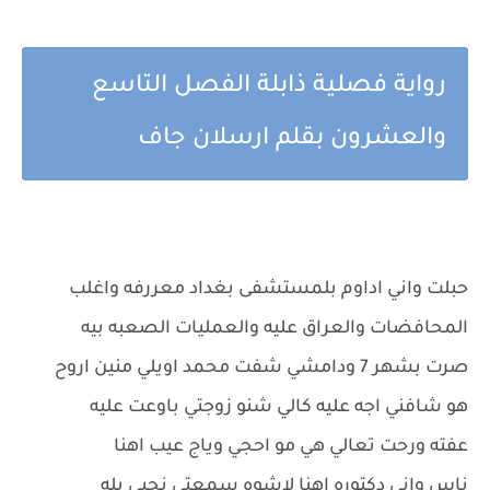
رواية فصلية ذابلة الفصل التاسع
والعشرون بقلم ارسلان جاف
حبلت واني اداوم بلمستشفى بغداد معررفه واغلب
المحافضات والعراق عليه والعمليات الصعبه بيه
صرت بشهر 7 ودامشي شفت محمد اويلي منين اروح
هو شافني اجه عليه كالي شنو زوجتي باوعت عليه
عفته ورحت تعالي هي مو احجي وياج عيب اهنا
ناس واني دكتوره اهنا لاشوه سمعتي نجبي يله