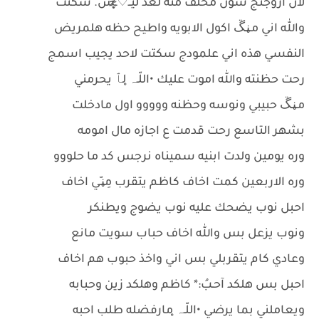
لان ازوجتج شون مخلف منه لعد لَيــِْ♡̷̴̬̩̃̊ـِْش. سكتت
والله اني مـڼـڱ اكول الابويه واطيح حظه هلمريض
النفسي هذه اني علمودج سكتت لاحد يجيب اسمج
رحت حظنته والله اموت عليك •اللّـہ̣̥ لٱ يحرمني
مـڼـڱ حبيبي ونوسه وحظنه ووووو اول مادخلت
بشهر التاسع رحت قدمت ع اجازه مال امومه
وره يومين ولدت ابنيه سميناه نرجس كد ما حلووو
وره الاربعين كمت اخاف كاظم يتقرب مِڼـّي اخاف
احبل نوب يضحك عليه نوب يضوج ويطنكر
ونوب يزعل بس والله اخاف حباب سويت مانع
وعادي كام يتقربلي بس اني واخذ حبوب هم اخاف
احبل بس هلكد آحـبُ:* كاظم وهلكد زين وحبابه
ويعاملني بما يرضي •اللّـہ̣̥ مارفضله طلب احبه