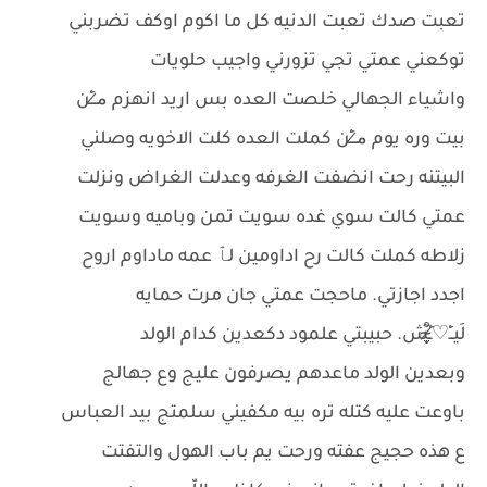
تعبت صدك تعبت الدنيه كل ما اكوم اوكف تضربني
توكعني عمتي تجي تزورني واجيب حلويات
واشياء الجهالي خلصت العده بس اريد انهزم م̷ـــِْن
بيت وره يوم م̷ـــِْن كملت العده كلت الاخويه وصلني
البيتنه رحت انضفت الغرفه وعدلت الغراض ونزلت
عمتي كالت سوي غده سويت تمن وباميه وسويت
زلاطه كملت كالت رح اداومين لٱ عمه ماداوم اروح
اجدد اجازتي. ماحجت عمتي جان مرت حمايه
لَيــِْ♡̷̴̬̩̃̊ـِْش. حبيبتي علمود دكعدين كدام الولد
وبعدين الولد ماعدهم يصرفون عليج وع جهالج
باوعت عليه كتله تره بيه مكفيني سلمتج بيد العباس
ع هذه حجيج عفته ورحت يم باب الهول والتفتت