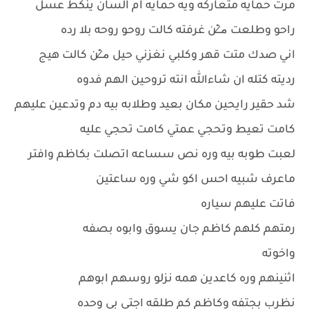
مرت حمايه متعاركه ويه حمايه ام السان ينكط عسل
راحو وطلعت م̷ـــِْن غرفته كالت روحو روحه بلا رده
اني صدك متت قهر وكلبي نغزني حيل م̷ـــِْن كالت هيج
رديته كتله ان شاءالله انته تروحين الهم فدوه
شد حقير رايحين مكان بعيد وطلابه بيه دم وتدعين عليهم
كامت تعيط وتحجي عمتي كامت تحجي عليه
لعبت طوبه بيه وره نص سساعه اتصلت بكاظم وافتر
ماعرف شبيه احس اكو شي وره ساعتين
فاتت عليهم سياره
رمتهم كلهم كاظم جان يسوق وابوه بصفه
واخوته
اثنينهم وره كاعدين همه نزلو روسهم ابوهم
نظرب بجتفه وكاظم كم طلقه اجتي بي وحده