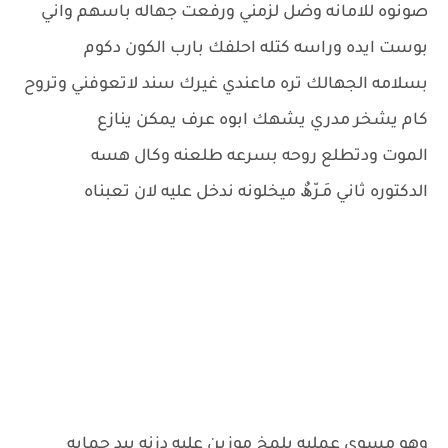
صونوه للامانه وضل لزمني ورفعت جهاله باسهم واني
بوست ايده وراسه كتله احلفك بارب الكون دكوم
بسلامه الجهالك تره ماعندي غيرك سند لاتعوفني وتروح
كام يشخر مدري يشهك ابوه عرف يمكن ينازع
الموت ودتطلع روحه بسرعه طلعنه وكال هسه
الدكتوره ثاني مَـرّھٌ ميخلونه ندخل عليه لان تعبناه
وهو مسوي عمليه بلمخ موزين عليه دزنه بيد حمايه