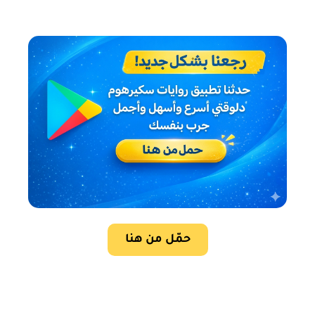
حمّل من هنا