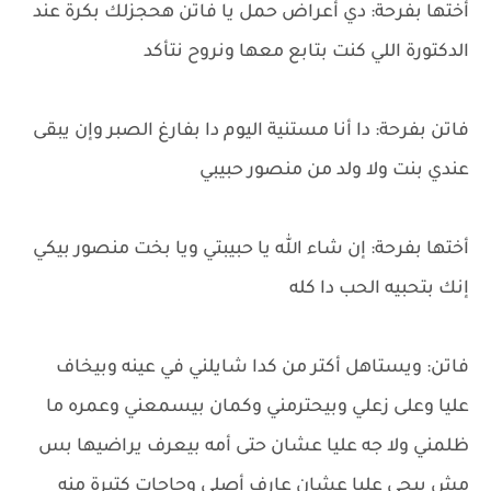
أختها بفرحة: دي أعراض حمل يا فاتن هحجزلك بكرة عند
الدكتورة اللي كنت بتابع معها ونروح نتأكد
فاتن بفرحة: دا أنا مستنية اليوم دا بفارغ الصبر وإن يبقى
عندي بنت ولا ولد من منصور حبيبي
أختها بفرحة: إن شاء الله يا حبيبتي ويا بخت منصور بيكي
إنك بتحبيه الحب دا كله
فاتن: ويستاهل أكتر من كدا شايلني في عينه وبيخاف
عليا وعلى زعلي وبيحترمني وكمان بيسمعني وعمره ما
ظلمني ولا جه عليا عشان حتى أمه بيعرف يراضيها بس
مش بيجي عليا عشان عارف أصلي وحاجات كتيرة منه