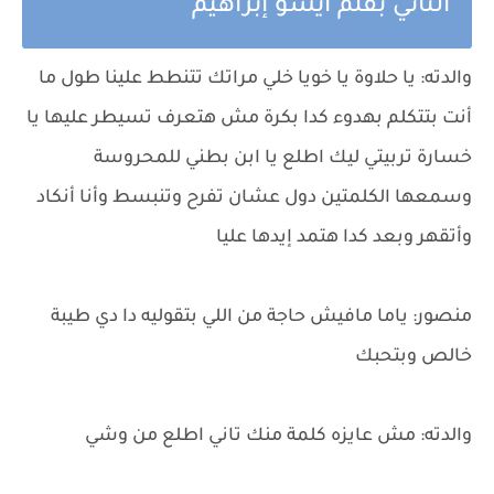
الثاني بقلم ايسو إبراهيم
والدته: يا حلاوة يا خويا خلي مراتك تتنطط علينا طول ما
أنت بتتكلم بهدوء كدا بكرة مش هتعرف تسيطر عليها يا
خسارة تربيتي ليك اطلع يا ابن بطني للمحروسة
وسمعها الكلمتين دول عشان تفرح وتنبسط وأنا أنكاد
وأتقهر وبعد كدا هتمد إيدها عليا
منصور: ياما مافيش حاجة من اللي بتقوليه دا دي طيبة
خالص وبتحبك
والدته: مش عايزه كلمة منك تاني اطلع من وشي