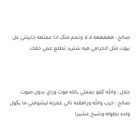
صالح : هههههه لا لا ونعم منک اذا عمتهه جایبتني عل
بیوت مثل الحرامي هیه شترید تطلع عمي حقك
جلال : والله کفو بعمتي یالله فوت وراي بدون صوت
صالح : خرب والله وراهقنه تالي عمرنه لیشوفني ما یکول
ولده بطوله وشیخ عشیرا