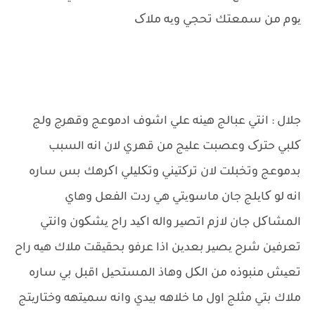
یوم من سمعتك تحجي ویه ملاک
جلال : انتي عبالج هینه علي اشوف ادموعج وقهرج ولج
کلبي حترک وعصبت علیج من قهري لان انه السبب
بدموعج وتخبلت لان ترکتیني وتکلیلي اکرهك بس ساره
انه لو کایلج جان ماسویتي هي ردت الفعل وهاي
المشاکل جان لازم اتصیر واله اکید راح یشکون وانتي
تعرفین شرح یصیر بعدین اذا عرفو بحقیقت ملاك هیه راح
تعیش منبوذه من الکل وهاذ المستحیل اقبل بي ساره
ملاك بتي مثلج اول ما خلاهه بیدي وانه سمیتهه وختاریتج