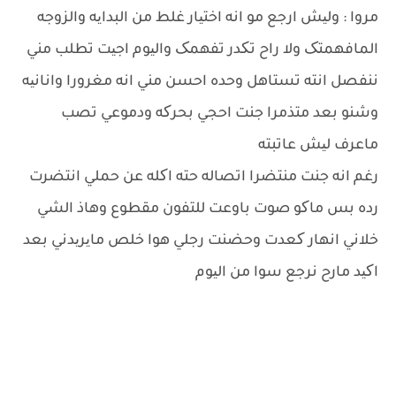
مروا : ولیش ارجع مو انه اختیار غلط من البدایه والزوجه
المافهمتک ولا راح تکدر تفهمک والیوم اجیت تطلب مني
ننفصل انته تستاهل وحده احسن مني انه مغرورا وانانیه
وشنو بعد متذمرا جنت احجي بحرکه ودموعي تصب
ماعرف لیش عاتبته
رغم انه جنت منتضرا اتصاله حته اکله عن حملي انتضرت
رده بس ماکو صوت باوعت للتفون مقطوع وهاذ الشي
خلاني انهار کعدت وحضنت رجلي هوا خلص مایریدني بعد
اکید مارح نرجع سوا من الیوم