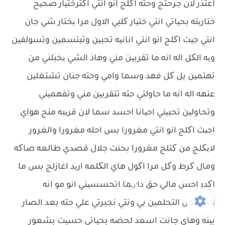
اعتذر لان جرحتج وحته اکلج انو انتي اکثرختیار صحیح
ختاریته بحیاتي انتي ختیار کلبي الاول مرا یختار شي جان
انتي جیت اکلج انو انتي انانیه تحبین وتبتسمین وتسولفین
ویه الکل اله انه ما تقربین مني وهاذ الشي یخبلني من
تهتمین بل کل فهد وسما وامي وحته جنان تشتغلین
عنهه اله انه ما حاولتي حته تتقربین مني وتفهمیني
وتحاولین تحبیني احیانا احسد سما لان قریبه منج هواي
اجیت اکلج انو انتي مغرورا بس احله مغرورا والغرور
لایکلج من کتلج مغرورا بحنت جلال قصدي طالعه صاکه
ومال کرط وکل مرا اکول هاي الکلمه ارید اغازلج بس ما
اکدر احس مالي حق داٸما اتحسسیني انو مو انه
الشخص التحلمین بي ونتي نجبرتي علي حته بعد الصار
بینه وهاي جانت اسعد لحضه بحیاتي حسیت بشعور