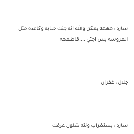
ساره : هههه یمکن والله انه جنت حبابه وکاعده مثل
العروسه بس اجتي ....قاطعهه
جلال : غفران
ساره : بستغراب ونته شلون عرفت