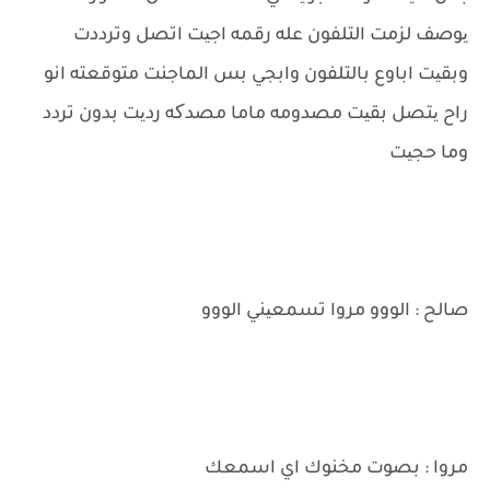
یوصف لزمت التلفون عله رقمه اجیت اتصل وترددت
وبقیت اباوع بالتلفون وابجي بس الماجنت متوقعته انو
راح یتصل بقیت مصدومه ماما مصدکه ردیت بدون تردد
وما حجیت
صالح : الووو مروا تسمعیني الووو
مروا : بصوت مخنوك اي اسمعك