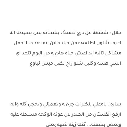
جلال : شفتهه عل درج تضحک بشماته بس بسیطه انه
اعرف شلون اطلعهه من حیاتنه لان انه بعد ما اتحمل
مشاکل ثانیه اید اعیش حیاه هادٸه من الیوم تنهد اي
انسي هسه وکلیل شنو راح نضل مبس نباوع
ساره : باوعلي بنضرات جریٸه ویغمزلي ویحجي کله وانه
ارفع الفستان من الصدر لان عونه الوکحه مسلطه علیه
ویعض بشفته... کتله زینه شبیه یعني