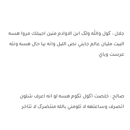
جلال : کول والله ولک ابن الاوادم منین اجیبلك مروا هسه
البیت ملیان عالم جایني نص اللیل وانه بیا حال هسه ونته
عرست ویاي
صالح : خلصت اکول تکوم هسه لو انه اعرف شلون
اتصرف وساعتهه لا تلومني یالله منتضرک لا تتاخر