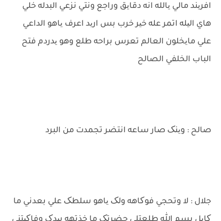
افریند مالي یالله انه دقایق وراجع ونتي نزعي البدله خلي
هاي الیله اتمر عله خیر خرب بس ارید اعرف یاهو الداعي
علي مایخلون العالم تعرس براحه طلع وهو یدردم فتح
الباب الخلفي الصالح
صالح : وینک صار ساعه انتضر تجمدت من البرد
جلال : لا وتحجي فوکاهه ولک یاهو سلطک علي بعدني ما
کایل بسم الله طلعتلي حضرتک ما خذتهه بیدک وفاکیتني