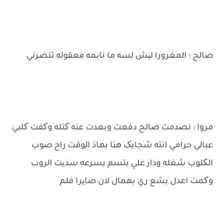
صالح : المغرورا لیش لسه ما نایمه معقوله تنضرني
مروا : نصدمت صالح دفعت وبعدت عنه کتله وکفت کلبي
عبالي حرامي انته شجابک هنا بهاذ الوقت راح صوب
الکلوب شغله ودار علي بتسم بسرعه سدیت الروب
وکمت اعدل بشع ري بهمال لان صایرا فلم