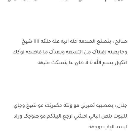
صالح : بتصنع الصدمه خله ادیه عله حلکه اااا شیخ
وخابصنه زفیناک من التسعه وبعدک ما فاضهه توکك
اتکول بسم الله لا لا هاي ما ینسکت علیهه
جلال : بعصبیه تعیرني مو ونته حضرتك مو شیخ وجاي
للبیوت بنص الیالي امشي ارجع البیتکم مو صوجک وراد
ایسد الباب بوجهه