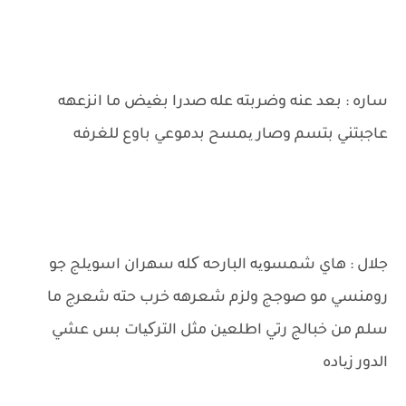
ساره : بعد عنه وضربته عله صدرا بغیض ما انزعهه
عاجبتني بتسم وصار یمسح بدموعي باوع للغرفه
جلال : هاي شمسویه البارحه کله سهران اسویلج جو
رومنسي مو صوجج ولزم شعرهه خرب حته شعرج ما
سلم من خبالج رتي اطلعین مثل الترکیات بس عشي
الدور زیاده