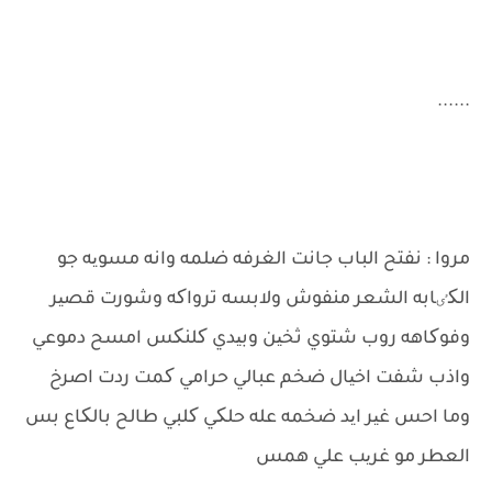
......
مروا : نفتح الباب جانت الغرفه ضلمه وانه مسویه جو
الکٸابه الشعر منفوش ولابسه ترواکه وشورت قصیر
وفوکاهه روب شتوي ثخین وبیدي کلنکس امسح دموعي
واذب شفت اخیال ضخم عبالي حرامي کمت ردت اصرخ
وما احس غیر اید ضخمه عله حلکي کلبي طالح بالکاع بس
العطر مو غریب علي همس