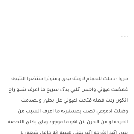
.....
مروا : دخلت للحمام لازمته بیدي ومتوترا منتضرا النتیجه
غمضت عیوني واحس کلبي یدک سریع ما اعرف شنو راح
اتکون ردت فعله فتحت اعیوني عل بطیٸ ونصدمت
وضلت ادموعي تصب بهستیریه ما اعرف السبب من
الفرحه لو من الحزن لان اهو ما موجود ویاي بهاي اللحضه
بس اکید الفرحه اکبر یعني هسه انه حامل شعور لا