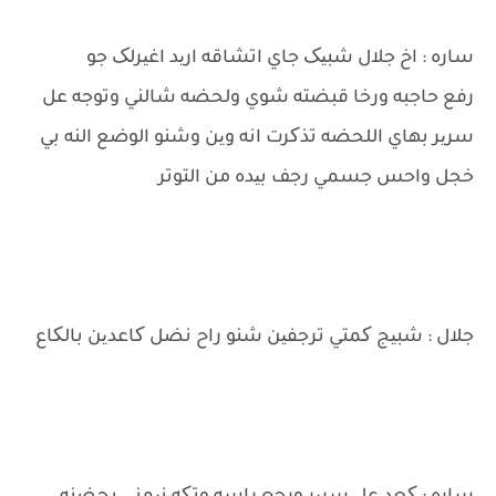
ساره : اخ جلال شبیک جاي اتشاقه ارید اغیرلک جو
رفع حاجبه ورخا قبضته شوي ولحضه شالني وتوجه عل
سریر بهاي اللحضه تذکرت انه وین وشنو الوضع النه بي
خجل واحس جسمي رجف بیده من التوتر
جلال : شبیج کمتي ترجفین شنو راح نضل کاعدین بالکاع