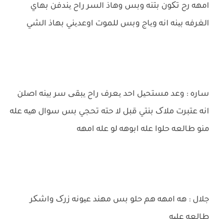
امهه رح تکون بتنه وبس وهاذ السر راح یندفن بهاي
الغرفه بینه انه ویاج وبس للموت اوعدیني بهاذ الشي
ساره : وعد مستحیل احد یعرف راح یبقی سر بینه اصلن
انه عتبرت ملاک بنتي قبل لا حته تحجي بس سوال هیه عله
منو طالعه حلوا عله ابوهه لو عله امهه
جلال : هه امهه هم حلو بس مهند عیونه زرک واشکر
طالعه علیه