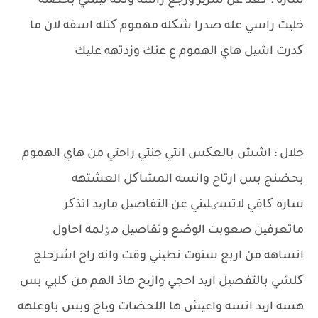
ساره : کعد عل سریر ورجع راسه وتکه نیمني بحضنه
خلیت راسي عله صدرا شکله مهموم کتله اسفه لان ما
کدرت اشیل هاي الهموم ع عنك وزدتهه علیك
جلال : اشش بالعکس انتي جنتي راحتي من هاي الهموم
بحضنج بس ارتاح وانسه المشاکل العشتهه
ساره کافي لاتسٸلیني عن التفاصیل مارید اتذکر
ماتعرفین صعوبت الوضع وتفاصیل مٶلمه احاول
انساهه من اربع سنوت نطیني وقت وانه راح اشرحلج
کلشي بالتفصیل ارید احجي وازیح هاذ الهم من کلبي بس
هسه ارید انسه واعیش ها اللحضات ویاج وبس باوعلهه