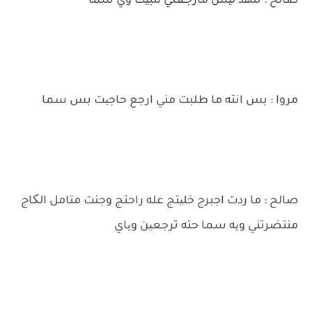
صالح : تنهد لیش مارجعتي للبیت وي سما
مروا : بس انته ما طلبت مني ارجع حاجیت بس سما
صالح : ما ردت اجبرج خلیتج عله راحتج وجنت متامل الکاج
منتضرتني ویه سما حته ترجعین ویاي