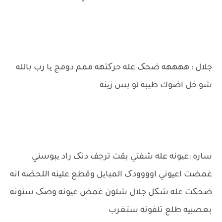
جلال : ههههه ضحک عله حرکتهه ممم دومج یا رب بالله
شو خل اضوك طیبه لو بس زینه
ساره :عیونه عله شفتي بقت ترجف دنک راد یبوسني
غمضت اعیوني اوووودک المبایل وقطع علینه اللحضه انه
ضحکت عله شکل جلال شلون غمض عیونه وصک سنونه
بعصبیه طلع تلفونه ستغرب