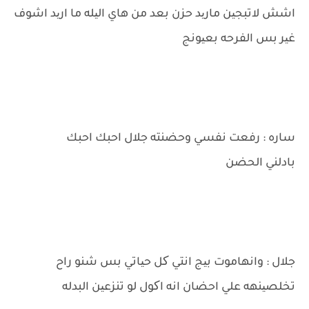
اشش لاتبجین مارید حزن بعد من هاي الیله ما ارید اشوف
غیر بس الفرحه بعیونج
ساره : رفعت نفسي وحضنته جلال احبك احبك
بادلني الحضن
جلال : وانهاموت بیج انتي کل حیاتي بس شنو راح
تخلصینهه علي احضان انه اکول لو تنزعین البدله