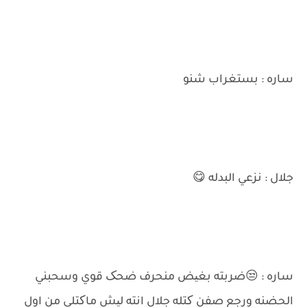
ساره : بستغراب شنو
جلال : نزعي البدله 😋
ساره : 😒ضربته بغیض منحرف ضحک قوي وسحبني
الحضنه ورجع صفن کتله جلال انته لیش ماکتلي من اول