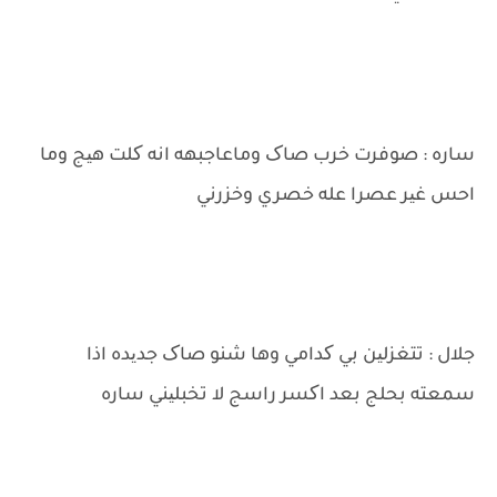
ساره : صوفرت خرب صاک وماعاجبهه انه کلت هیج وما
احس غیر عصرا عله خصري وخزرني
جلال : تتغزلین بي کدامي وها شنو صاک جدیده اذا
سمعته بحلج بعد اکسر راسج لا تخبلیني ساره