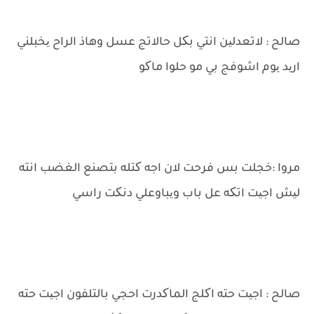
صالح : لاتعدلین انتي بکل حالاتج عسل وهاذ الراح یخبلني
ارید یوم اشوفج بي مو حلوا ماکو
مروا :خجلت بس فرحت لان اجه کتله بتصنع الغضب انته
لیش اجیت اتکه عل باب ویباوعلي دنکت راسي
صالح : اجیت حته اکلج الماکدرت احجي بالتلفون اجیت حته