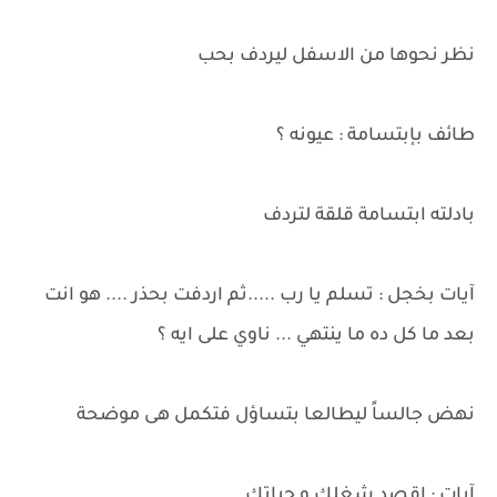
نظر نحوها من الاسفل ليردف بحب
طائف بإبتسامة : عيونه ؟
بادلته ابتسامة قلقة لتردف
آيات بخجل : تسلم يا رب .....ثم اردفت بحذر .... هو انت
بعد ما كل ده ما ينتهي ... ناوي على ايه ؟
نهض جالساً ليطالعا بتساؤل فتكمل هى موضحة
آيات : اقصد شغلك و حياتك