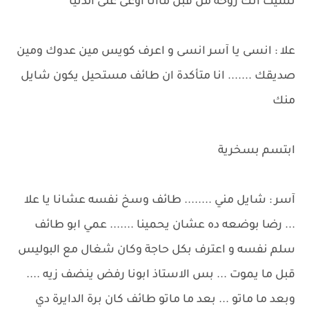
نسيت انك روحه من قبل ماانا اوعى على الدنيا
علا : انسى يا آسر انسى و اعرف كويس مين عدوك ومين
صديقك ....... انا متأكدة ان طائف مستحيل يكون شايل
منك
ابتسم بسخرية
آسر : شايل مني ........ طائف وسخ نفسه عشانا يا علا
... رضا بوضعه ده عشان يحمينا ....... عمي ابو طائف
سلم نفسه و اعترف بكل حاجة وكان شغال مع البوليس
قبل ما يموت ... بس الاستاذ ابونا رفض ينضف زيه ....
وبعد ما ماتو ... بعد ما ماتو طائف كان برة الدايرة دي