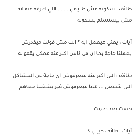
طائف : سكوته مش طبيعي ....... اللي اعرفه عنه انه
مش بيستسلم بسهولة
آيات : يعني هيعمل ايه ؟ انت مش قولت ميقدرش
يعملنا حاجة بما ان فى ناس اكبر منه ممكن يقفو له
طائف : اللى اكبر منه ميعرفوش اي حاجة عن المشاكل
اللى بتحصل ... هما ميعرفوش غير بشغلنا معاهم
هتفت بعد صمت
آيات : طائف حبيبي ؟