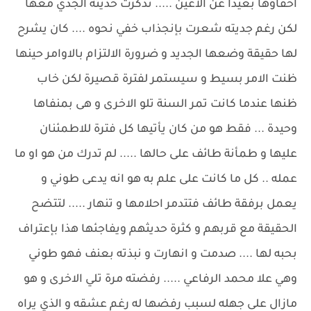
اخفاؤها بعيداً عن الاعين ..... تذكرت حديثه الجدي معها
لكن رغم جديته شعرت بإنجذاب خفي نحوه .... كان يشرح
لها حقيقة وضعها الجديد و ضرورة الالتزام بالاوامر حينها
ظنت الامر بسيط و سيستمر لفترة قصيرة لكن خاب
ظنها عندما كانت تمر السنة تلو الاخرى و هى بمنفاها
وحيدة ... فقط هو من كان يأتيها كل فترة للاطمئنان
عليها و طمأنة طائف على حالها ..... لم تدرك من هو او ما
عمله .. كل ما كانت على علم به هو انه يدعى طوني و
يعمل برفقة طائف فتتدمر احلامها و تنهار ..... لتتضح
الحقيقة مع قربهم و كثرة حديثهم ويفاجئها هذا بإعتراف
بحبه لها .... صدمت و انهارت و نبذته بعنف فهو طوني
وهي علا محمد الرفاعي ..... رفضته مرة تلي الاخرى و هو
مازال على جهله لسبب رفضها له رغم عشقه و الذي يراه