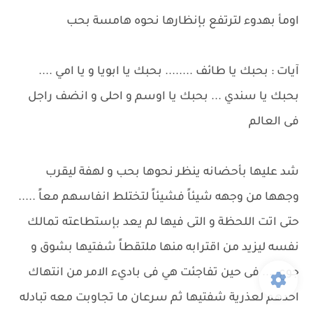
اومأ بهدوء لترتفع بإنظارها نحوه هامسة بحب
آيات : بحبك يا طائف ........ بحبك يا ابويا و يا امي ....
بحبك يا سندي ... بحبك يا اوسم و احلى و انضف راجل
فى العالم
شد عليها بأحضانه ينظر نحوها بحب و لهفة ليقرب
وجهها من وجهه شيئاً فشيئاً لتختلط انفاسهم معاً .....
حتى اتت اللحظة و التى فيها لم يعد بإستطاعته تمالك
نفسه ليزيد من اقترابه منها ملتقطاً شفتيها بشوق و
جوع .... فى حين تفاجئت هي فى باديء الامر من انتهاك
احدهم لعذرية شفتيها ثم سرعان ما تجاوبت معه تبادله