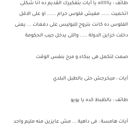
طائف : يااااااه يا آيات بتفكيرك القديم ده انا شكلى
اتخميت ...... مفيش فلوس حرام ...... او على الاقل
الفلوس ده كانت بتروح للبوليس على دفعات ... يعنى
دخلت خزاين الدولة ..... واللى يدخل جيب الحكومة
صمت لتكمل هى ببكاء و مرح بنفس الوقت
آيات : ميخرجش حتى بالطبل البلدي
طائف : بالظبط كده يا يويو
آيات هامسة : فى داهية ... مش عايزين منه مليم واحد