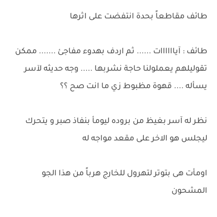
طائف مقاطعاً بحدة انتفضت على اثرها
طائف : آياااااات ...... ثم اردف بهدوء مفاجئ ....... ممكن
تقوليلهم يعملولنا حاجة نشربها ..... وجه حديثه لآسر
يسأله .... قهوة مظبوط زي ما انت صح ؟؟
نظر له آسر بغيظ من بروده ليومأ بنفاذ صبر و يتحرك
ليجلس هو الاخر على مقعد مواجه له
اومأت هى بتوتر لتهرول للخارج هرباً من هذا الجو
المشحون