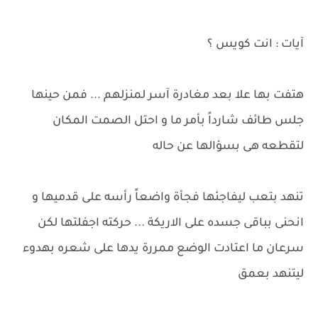
آيات : انت كويس ؟
هتفت بها علا بعد مغادرة آسر لمنزلهم ... فمن حينها
جلس طائف شارداً بأمر ما و احتل الصمت المكان
لتقطعه هى بسؤالها عن حاله
تنهد بتعب ليفاجئها فجأة واضعاً رأسه على قدميها و
انحنى بباقى جسده على الاريكة ... حركته اجفلتها لكن
سرعان ما اعتادت الوضع ممررة يدها على شعره بهدوء
ليتنهد بعمق