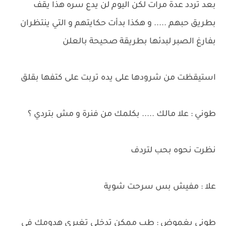
بعد تردد عدة مرات لكن اليوم لن يدع سره هذا يقف
بطريق حبهم ..... و هكذا بدأت حكايتهم و التي ينتظران
بفارغ الصبر لبدئها بطريقة صحيحة بالعلن
استيقظت من شرودها على يده تربت على كتفها بقلق
طوني : علا مالك ..... بكلمك من فنرة و مش بتردي ؟
نظرت نحوه بحب لتردف
علا : مفيش بس سرحت شوية
طوني بغموض : طب ممكن تدخلى تغيري هدومك فى