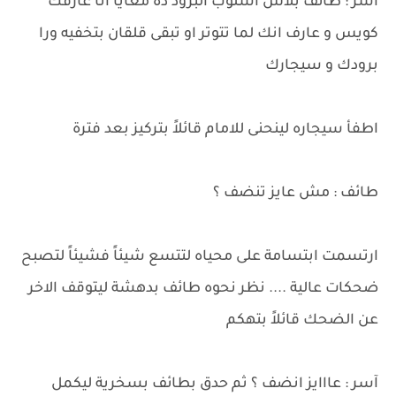
آسر : طائف بلاش اسلوب البرود ده معايا انا عارفك
كويس و عارف انك لما تتوتر او تبقى قلقان بتخفيه ورا
برودك و سيجارك
اطفأ سيجاره لينحنى للامام قائلاً بتركيز بعد فترة
طائف : مش عايز تنضف ؟
ارتسمت ابتسامة على محياه لتتسع شيئاً فشيئاً لتصبح
ضحكات عالية .... نظر نحوه طائف بدهشة ليتوقف الاخر
عن الضحك قائلاً بتهكم
آسر : عااايز انضف ؟ ثم حدق بطائف بسخرية ليكمل