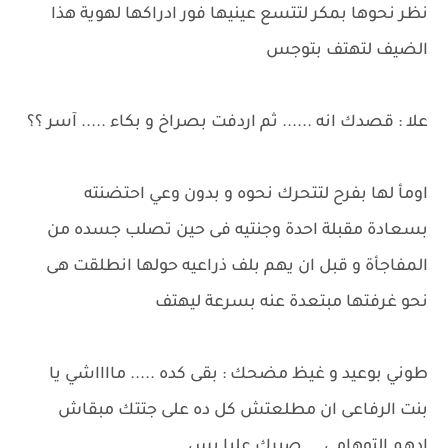
نظر نحوها بمكر لتتسع عينيها فور ادراكها لهوية هذا
الضيف لتهتف بتوجس
علا : قصدك انه ...... ثم اردفت بصراخ و بكاء ..... آسر ؟؟
اومأ لها بفرح لتتحرك نحوه و بدون وعي احتضنته
بسعادة مقبلة احدة وجنتيه فى حين تصلب جسده من
المفاجأة و قبل ان يهم بلف ذراعيه حولها انطلقت هى
نحو غرفتها مبتعدة عنه بسرعة ليهتف
طوني بوعيد و غيظ مضحك : بقى كده ..... مااااشي يا
بنت الرفاعى ان مطلعتش كل ده على جتتك مبقاش
ادهم التوهامي ... صبرك عليا بس