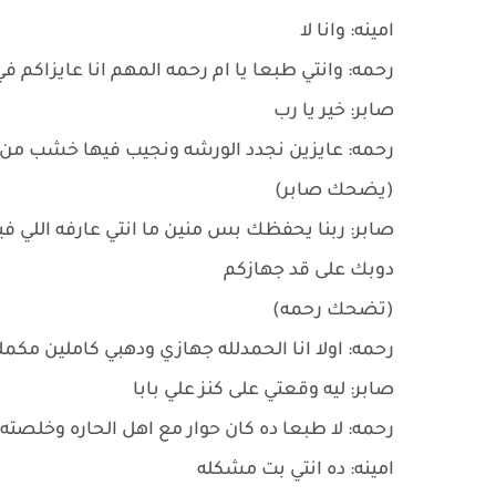
امينه: وانا لا
رحمه: وانتي طبعا يا ام رحمه المهم انا عايزاكم
صابر: خير يا رب
رحمه: عايزين نجدد الورشه ونجيب فيها خشب من 
(يضحك صابر)
صابر: ربنا يحفظك بس منين ما انتي عارفه اللي فيه
دوبك على قد جهازكم
(تضحك رحمه)
رحمه: اولا انا الحمدلله جهازي ودهبي كاملين مكمل
صابر: ليه وقعتي على كنز علي بابا
رحمه: لا طبعا ده كان حوار مع اهل الحاره وخلصته
امينه: ده انتي بت مشكله