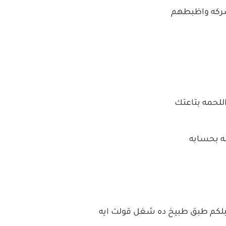
شركه واظبطهم
للحمه بتاعتك
ه بحسابه
ايبلكم طبق طبيخ ده شغل قولت ايه