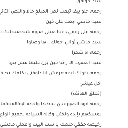
سيد: موافق
رحمه: حلو يبقا تبعت نص المبلغ حالا والنص التان
سيد: ماشي ابعت على فين
رحمه: على رقمي ده وابعتلي صوره شخصيه ليك تك
سيد: ماشي ثواني احولك… ها وصلوا
رحمه: اه شكرا
سيد: العفو… الا رانيا فين برن عليها مش بترد
رحمه: بقولك ايه معرفش انا دلوقتي بكلمك بصف
أكل عيشي
(تغلق الهاتف)
رحمه: ايوه الصوره دي نحطها واجهه الوكاله وك
يمسكهم بإيده ونكتب وكاله السياده لجميع انواع ا
رخيصه حققي حلمك يا ست البيت واعملي محشي ب