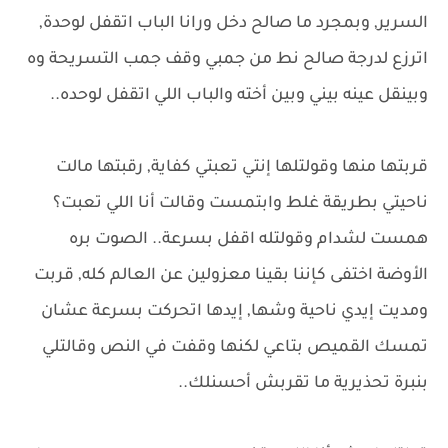
السرير, وبمجرد ما صالح دخل ورانا الباب اتقفل لوحدة,
اترزع لدرجة صالح نط من جمبي وقف جمب التسريحة وه
وبينقل عينه بيني وبين أخته والباب اللي اتقفل لوحده..
قربتها منها وقولتلها إنتي تعبتي كفاية, رقبتها مالت
ناحيتي بطريقة غلط وابتمست وقالت أنا اللي تعبت؟
همست لشدام وقولتله اقفل بسرعة.. الصوت بره
الأوضة اختفى كإننا بقينا معزولين عن العالم كله, قربت
ومديت إيدي ناحية وشها, إيدها اتحركت بسرعة عشان
تمسك القميص بتاعي لكنها وقفت في النص وقالتلي
بنبرة تحذيرية ما تقربش أحسنلك..