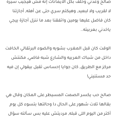
صالح وعدني وحلف بكل الأيمانات إنه مش هيجيب سيرة
لا لقريب ولا لبعيد, وهيكتم سري حتى عن أهله, أجازتنا
كان فاضل عليها يومين واتفقنا بعد ما ننزل أجازة ييجي
ياخدني بعربيته..
الوقت كان قبل المغرب بشويه والضوء البرتقالي الخافت
داخل من شباك العربيه والشارع شبه فاضي, مكنتش
مركز مع الطريق, كان جوايا إحساس تقيل بيقولي إن فيه
حد مستنيني!
صالح حب يكسر الصمت المسيطر على المكان وقال هي
بقالها تلات شهور على الحال دا وحالتها بتسوء كل يوم
أكتر من اليوم اللي قبله, مرديتش عليه بس سألته سؤال