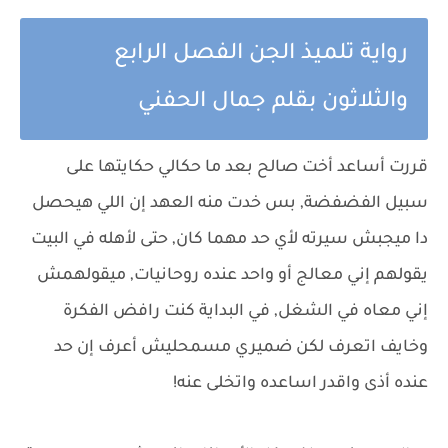
رواية تلميذ الجن الفصل الرابع
والثلاثون بقلم جمال الحفني
قررت أساعد أخت صالح بعد ما حكالي حكايتها على
سبيل الفضفضة, بس خدت منه العهد إن اللي هيحصل
دا ميجبش سيرته لأي حد مهما كان, حتى لأهله في البيت
يقولهم إني معالج أو واحد عنده روحانيات, ميقولهمش
إني معاه في الشغل, في البداية كنت رافض الفكرة
وخايف اتعرف لكن ضميري مسمحليش أعرف إن حد
عنده أذى واقدر اساعده واتخلى عنه!