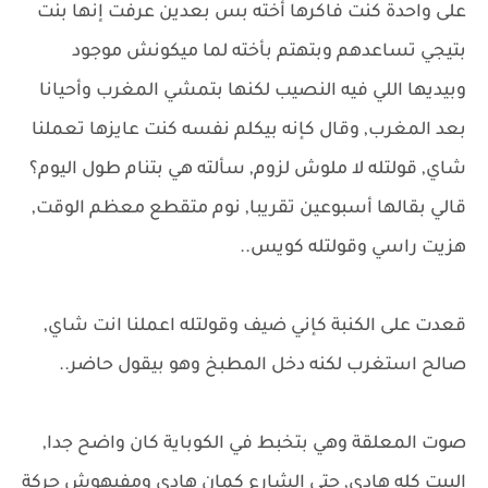
على واحدة كنت فاكرها أخته بس بعدين عرفت إنها بنت
بتيجي تساعدهم وبتهتم بأخته لما ميكونش موجود
وبيديها اللي فيه النصيب لكنها بتمشي المغرب وأحيانا
بعد المغرب, وقال كإنه بيكلم نفسه كنت عايزها تعملنا
شاي, قولتله لا ملوش لزوم, سألته هي بتنام طول اليوم؟
قالي بقالها أسبوعين تقريبا, نوم متقطع معظم الوقت,
هزيت راسي وقولتله كويس..
قعدت على الكنبة كإني ضيف وقولتله اعملنا انت شاي,
صالح استغرب لكنه دخل المطبخ وهو بيقول حاضر..
صوت المعلقة وهي بتخبط في الكوباية كان واضح جدا,
البيت كله هادي, حتى الشارع كمان هادي ومفيهوش حركة