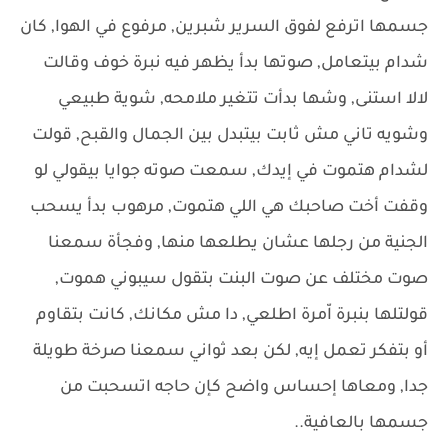
جسمها اترفع لفوق السرير شبرين, مرفوع في الهوا, كان
شدام بيتعامل, صوتها بدأ يظهر فيه نبرة خوف وقالت
لالا استنى, وشها بدأت تتغير ملامحه, شوية طبيعي
وشويه تاني مش ثابت بيتبدل بين الجمال والقبح, قولت
لشدام هتموت في إيدك, سمعت صوته جوايا بيقولي لو
وقفت أخت صاحبك هي اللي هتموت, مرهوب بدأ يسحب
الجنية من رجلها عشان يطلعها منها, وفجأة سمعنا
صوت مختلف عن صوت البنت بتقول سيبوني هموت,
قولتلها بنبرة اّمرة اطلعي, دا مش مكانك, كانت بتقاوم
أو بتفكر تعمل إيه, لكن بعد ثواني سمعنا صرخة طويلة
جدا, ومعاها إحساس واضح كإن حاجه اتسحبت من
جسمها بالعافية..