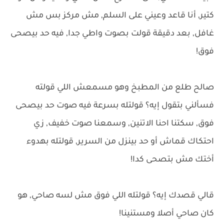
كتير, أنا قاعد وعيني على السلم, مش مركز بس مش
غافل, بعد دقيقة قولت بصوت واطي جدا, فيه حد بيصحى
فوق!
صالح طلع من المطبخ وهو مسمعش اللي قولته
فسألني بتقول إيه؟ قولتله بسرعة فيه صوت حد بيصحى
فوق, سكتنا احنا الاتنين, وسمعنا صوت خفيف, زي
احتكاك قماش أو حد بينزل من السرير, قولتله بهدوء
أختك مش بتصحى كدا!
قالي قصدك إيه؟ قولتله اللي فوق مش لسه صاحي, هو
كان صاحي أصلا ومستنينا!