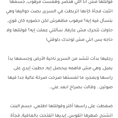
قولتلها مش أنا اللي هتضر, وهمست مرهوب, جسمها
اتثبت فجأة كإنها اتربطت في السرير, بصت حواليها وهي
بتسأل فيه إيه؟ مرهوب مظهرش لكن حضوره كان قوي,
حاولت تتحرك مش عارفة, سألتني عملت إيه؟ قولتلها ولا
حاجه بس انتي مش لوحدك دلوقتي!
رجليها بدأت تتشد من السرير ناحية الأرض وجسمها بدأ
يميل, وهي مش فاهمه بيحصل إيه, حطيت إيدي على
راسها وبمجرد ما لمستها صرخت صرخة عالية جدا فيها
صوتين.. وقالت بصراخ ابعد عني..
ضغطت على راسها أكتر وقولتلها اطلعي, جسم البنت
اتشنج, ضهرها اتقوس, إيديها اتفتحت بالعافية, فجأة