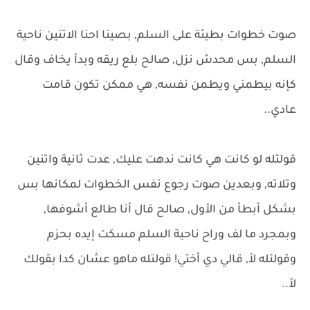
صوت خطوات بطيئة على السلم, بصينا احنا الاتنين ناحية
السلم, بس محدش نزل, صالح بلع ريقه وبدأ يخاف وقال
كإنه بيطمني ويطمن نفسه, هي ممكن تكون قامت
عادي..
قولتله لو كانت هي كانت ندهت عليك, عدت ثانية واتنين
وتلاته, وبعدين صوت رجوع نفس الخطوات لمكانها بس
بشكل أبطأ من الأول, صالح قال أنا طالع أشوفها,
وبمجرد ما لف وراح ناحية السلم مسكت إيده بحزم
وقولتله لأ, قالي دي أختي! قولتله ماهو عشان كدا بقولك
لأ..