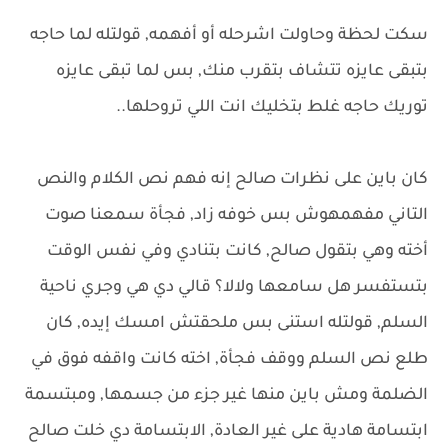
سكت لحظة وحاولت اشرحله أو أفهمه, قولتله لما حاجه
بتبقى عايزه تتشاف بتقرب منك, بس لما تبقى عايزه
توريك حاجه غلط بتخليك انت اللي تروحلها..
كان باين على نظرات صالح إنه فهم نص الكلام والنص
التاني مفهمهوش بس خوفه زاد, فجأة سمعنا صوت
أخته وهي بتقول صالح, كانت بتنادي وفي نفس الوقت
بتستفسر هل سامعها ولالا؟ قالي دي هي وجري ناحية
السلم, قولتله استنى بس ملحقتش امسك إيده, كان
طلع نص السلم ووقف فجأة, اخته كانت واقفه فوق في
الضلمة ومش باين منها غير جزء من جسمها, ومبتسمة
ابتسامة هادية على غير العادة, الابتسامة دي خلت صالح