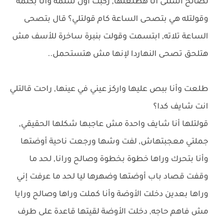
لصالح استنى أنا هطلعلها, ركبت أول سلمة وأنا بكلمه
وقولتله هي بتصحى الساعة كام قولتلي؟ قال بتصحى
الساعة تلاته, ابتسمت وقولت بنبرة ساخرة للأسف مش
هتلحق تصحى النهاردا لإنها مش هتستحمل..
طلعت وأنا ببص عليها واركز عيني في عينها, راحت قالتلي
انت شايف كدا؟
قولتلها أنا شايف واحدة مش عاجبها شكلها الحقيقي,
جملتي معجبتهاش, لفت وشها ورجعت ناحية أوضتها
وأنا بتحرك وراها خطوة بخطوة وصالح ورانا, لحد ما
وقفت قصاد باب أوضتها وضهرها ليا لحد ما عرفت إني
وراها بعدين دخلت الأوضة وأنا كملت وراها وصالح ورايا
مش فاهم حاجه, دخلت الأوضة لقيتها قاعدة على طرف