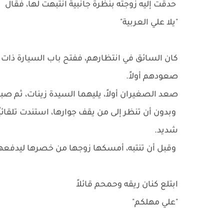
حدقت إليه زوجته بنظرة جانبية انتبهت لها، فقال
"يلا علي العربية"
كان السائق في انتظارهم، ففتح باب السيارة ذات ا
صعودهم أولاً.
صعد الصغيران أولاً، يليهما السيدة زينات، ثم صب
وبدون أن تنظر إلى من يقف جوارها، استندت تلقائيً
شديد.
وقبل أن تنتبه، أمسكها زوجها من خصرها ليدفعه
ابتلع كنان ريقه وحمحم قائلاً
"علي مهلكم"