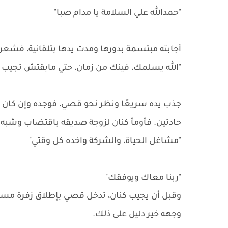
"حمدالله علي السلامة يا مدام صبا"
أجابته مبتسمة بدورها ومدت يدها بتلقائية، فشعر
"الله يسلمك، فينك من زمان، حتي مابقتش تجيب الو
جذب يده سريعًا ونظر نحو قصي، فوجده وإن كان من
حادتين. فأومأ كنان لزوجة صديقه باقتضاب وشبه اب
"مشاغل الحياة، والشركة واخده كل وقتي"
"ربنا معاك ويوفقك"
وقبل أن يجيب كنان، تدخل قصي بإطلاق زفرة مسم
وجهه خير دليل على ذلك.