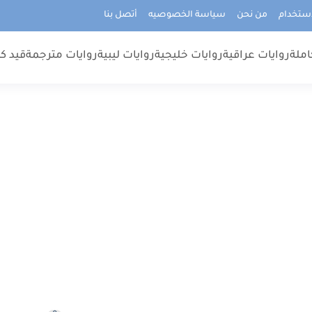
استخدام
من نحن
سياسة الخصوصيه
أتصل بنا
املة
روايات عراقية
روايات خليجية
روايات ليبية
روايات مترجمة
قيد كت