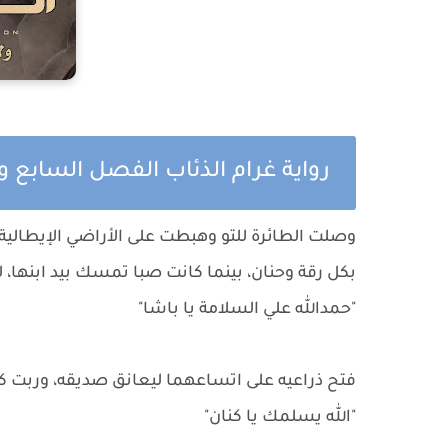
رواية غرام الذئاب الفصل السابع وا
وصلت الطائرة للتو وهبطت على الأراضي الإيطالية
بكل رقة وحنان، بينما كانت صبا تمسك بيد ابنها، ل
"حمدالله علي السلامة يا باشا"
فتح ذراعيه على اتساعهما ليعانق صديقه، وربت كلا
"الله يسلمك يا كنان"