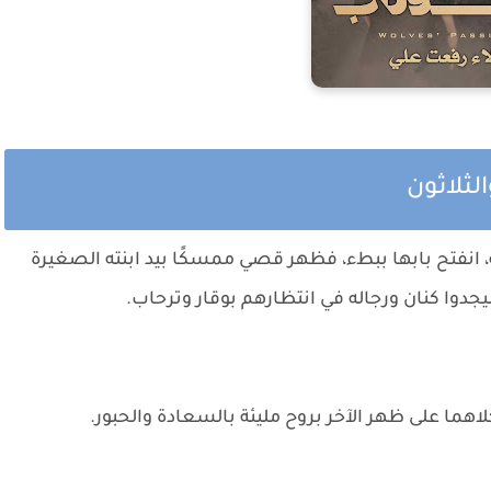
لثلاثون
، انفتح بابها ببطء، فظهر قصي ممسكًا بيد ابنته الصغيرة
يجدوا كنان ورجاله في انتظارهم بوقار وترحاب.
هما على ظهر الآخر بروح مليئة بالسعادة والحبور.