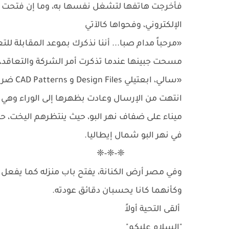
فأخرجت هاتفها لتشغل نفسها به، وما إن فتحت شبك
الإلكتروني، وفحواها كالآتي
«مرحباً مدام صبا... أننا نذكرك بموعد المقابلة للتعاقد 
مسحت جبينها عندما تذكرت أمر الشركة والتعاقد
«سالي، ابعتيلي Design Files و CAD Patterns ضروري»
انتهت من الإرسال وعادت بظهرها إلى الوراء وهي تن
ميناء على ضفاف نهر البو، حيث ينتظرهم اليخت، ح
في نهر البو شمال إيطاليا.
❈-❈-❈
وفي مصر أرض الكنانة، يفتح باب منزله كما يفعل كل
وكأنهما كانا يحسبان دقائق عودته.
ألقى التحية أولاً
"السلام عليكم"