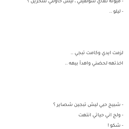
- ميونه تعاي سولفيلي ، ليش حاولتي تنتحرين ؟
- ليلو ..
لزمت ايدي وكامت تبجي ..
اخذتهه لحضني واهدأ بيهه ..
- شبيج حبي ليش تبجين شصاير ؟
- ولج اني حياتي انتهت
- شكو !