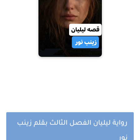
رواية ليليان الفصل الثالث بقلم زينب
نور