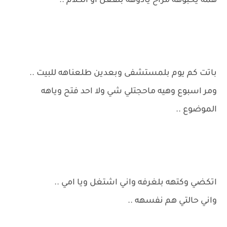
همه يحبوهه مراح يأذوهه بلفعل او الكلام ..
باتت كم يوم بلمستشفى وبعدين طلعناهه للبيت ..
ومر اسبوع وهيه ماحجتلي شي ولا احد فتح وياهه
الموضوع ..
اتكضي وكتهه بلغرفه واني اشتغل ويا امي ..
واني حالتي هم نفسهه ..