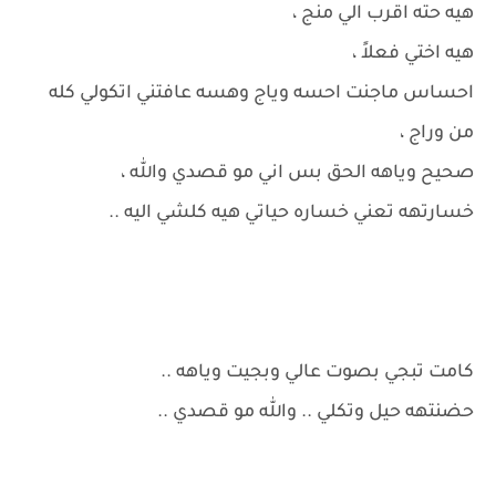
هيه حته اقرب الي منج ،
هيه اختي فعلاً ،
احساس ماجنت احسه وياج وهسه عافتني اتكولي كله
من وراج ،
صحيح وياهه الحق بس اني مو قصدي والله ،
خسارتهه تعني خساره حياتي هيه كلشي اليه ..
كامت تبجي بصوت عالي وبجيت وياهه ..
حضنتهه حيل وتكلي .. والله مو قصدي ..