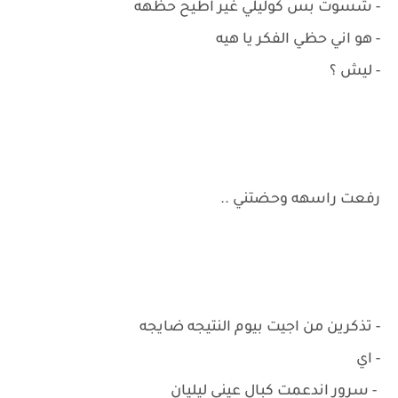
- شسوت بس كوليلي غير اطيح حظهه
- هو اني حظي الفكر يا هيه
- ليش ؟
رفعت راسهه وحضتني ..
- تذكرين من اجيت بيوم النتيجه ضايجه
- اي
- سرور اندعمت كبال عيني ليليان