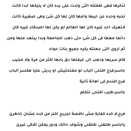
تذكرها فهى طفلته التى ولدت على يده كان لا يتركها ابدا كانت
تحبه وحده عن ابيها وامها كان لها كل شئ وهى صغيرة كانت
لاتعرف احد غيره كان لها العالم لم يكن لها اصدقاء غيره كان
دائما معها فى كل شئ حتى ذهب للجامعة وبدا يبتعد عنها ومن
ثم اروى التى جعلته يكره جميع بنات حواء
قام سريعا وذهب الى غرفتها دق بابها اكثر من مرة ولا مجيب
جاسر:فرح افتحى الباب لو مفتحتيش او رديتى عليا هكسر الباب
فرح:افندم فى اهانة تانية
جاسر:طيب افتحى نتكلم
فرح:لا كده كفاية مش ناقصة تجريح اكتر من كده عشان خاطرى
ياجاسر طلقنى طلقنى وشوف حالك ودور يمكن تلاقى غيرى