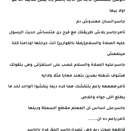
دلوقتى متملكش حاجة كل حاجة باسم بابا يعنى شايف انه هو
اولا بيها
جاسر:انسان معندوش دم
تامر:جاسر بلاش طريقتك مع فرح دى متنساش حديث الرسول
عليه الصلاة والسلام{رفقا بالقوارير} انت جرحتها اودامنا كلنا
مينفعش
جاسر:عليه الصلاة والسلام غصب عنى استفزتنى وهى بتقولك
هشوف شغله بعدين بتعند معايا مثلا ولاايه
تامر:ههههه ياعم بتنكشك هما كده ديما ينكشوا الواحد لحد ما
يطلع اللى جواه وخلاص
جاسر:على اساس ان المعلم مقطع السمكة وديلها
تامر:ياعم ده ان......
قاطعه صوت ريم وهى تصرخ:جاسر الحق فرح ياجاسر