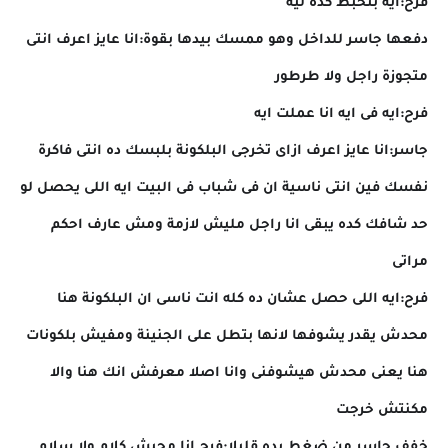
فرح:ايه بتخبط كده ليه
دفعها جاسر للداخل وهو ممسك بيدها بقوة:انا عايز اعرف انتى
متجوزة راجل ولا طرطور
فرح:ايه فى ايه انا عملت ايه
جاسر:انا عايز اعرف ازاى تخرجى البلكونة بلبسك ده انتى فاكرة
نفسك فين انتى ناسية ان فى شباب فى البيت ايه اللى يحصل لو
حد شافك كده يبقى انا راجل مليش لازمة ومش عارف احكم
مراتى
فرح:ايه اللى حصل عشان ده كله انت ناسى ان البلكونة هنا
محدش يقدر يشوفها لانها بتطل على الجنينة ومفيش بلكونات
هنا يعنى محدش هيشوفنى وانا اصلا معرفش انك هنا والا
مكنتش خرجت
خفف جاسر من ضغط يده قليلا:فرح انا محبش كلام ولا سلام