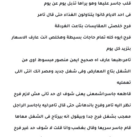
قلب جاسر عليها وهو يراها تذبل يوم عن يوم
فى احد الايام كانوا يتناولون الغذاء حتى قال تامر
فرح خلصتى المقايسات بتاعت الغردقة
فرح:ايوه كله تمام حاجات بسيطة وهخلص انت عارف الاسعار
بتزيد كل يوم
تامر:طبعا عارف اه صحيح ايمن منصور مبسوط اوى من
الشغل بتاع المعارض وفى شغل جديد ومصر انك انتى اللى
تعمليه
قاطعه جاسر:اشمعنى يعنى شوف اى حد تانى مش لازم فرح
نظر اليه تامر وفرح باندهاش حتى قال تامر:ليه ياجاسر الراجل
معجب بشغل فرح جدا وبيقول انه بيرتاح فى الشغل معاها
قام جاسر سريعا وقال بغضب:وانا قلت لا شوف حد غير فرح