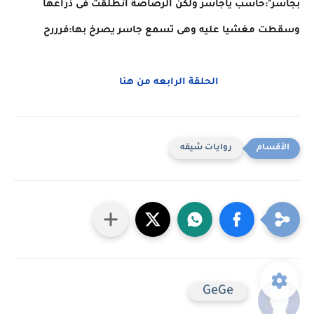
بجاسر":حاسب ياجاسر ولكن الرصاصة انطلقت فى ذراعها
وسقطت مغشيا عليه وهى تسمع جاسر يصرخ بها:فرررح
الحلقة الرابعه من هنا
روايات شيقه
GeGe