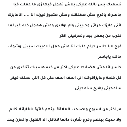
تسعدك بس بالله عليكى بلاش تعمل فيها زى ما عملت فيا
جاسر:لا يافرح مش هطلقك ومش هتجوز غيرك انا .... اناعايزك
انتى عايزك مراتى وحبيبتى وام اولادى ومش هعمل كده غير لما
نقرب من بعض بجد وتعرفينى اكتر
فرح:لايا جاسر حرام عليك انا مش حمل الاعيبك سيبنى وشوف
حالك ياجاسر
جاسر:انا مش هضغط عليكى اكتر من كده هسيبك تتاكدى من
كل كلمة وعايزاقولك انى اسف اسف على كل اللى عملته فيكى
سامحينى يافرح سامحينى
مر اكثر من اسبوع واصبحت العلاقة بينهم فاترة للغاية لا كلام
ولا حديث بينهم وفرح شاردة دائما لاتاكل الا القليل والحزن يملا