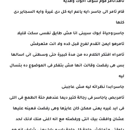
ناهد:تامر قوم شوف اخوك وهديه
قام تامر الى جاسر :ايه ياعم ايه كل دى غيرة وايه السجاير دى
كلها
جاسر:وحياة ابوك سيبنى انا مش طايق نفسى سكت قليلا
تامرهو ايمن اتقدم لفرح قبل كده ولا انت متعرفش
تامر:اه افتكر الكلام ده من مدة كبيرة حتى وسطنى انى اسالها
بس هى رفضت وقالت انها مش بتفكر فى الموضوع ده بتسال
ليه
جاسر:ابدا نظراته ليه مش عاجبنى
تامر:بص ياجاسر فى رجالة كتير ديما عندهم حتة الطمع فى اللى
فى ايد غيره يعنى ممكن كان عايزها وهى رفضت فعينه عليها
عشان وافقت بيك انتى ورفضته مع انه اغنى منك لانك لحد