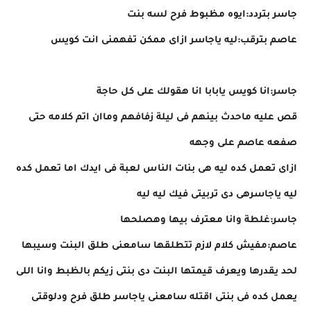
جاسر بتردد:ايوه مظبوط فرح لسه بنت
عاصم بترقب:ليه ياجاسر ازاى ممكن تفهمنى انت كويس
جاسر:انا كويس يابابا انا هقولك على كل حاجة
قص عليه ماحدث بينهم فى ليلة زفافهم وماان اتم كلامه حتى
صفعه عاصم على وجهه
ازاى تعمل كده ليه هى بنات الناس لعبة فى ايدك اما تعمل كده
ليه ياجاسرهى دى تربيتى فيك ليه ليه
جاسر:غلطة وانا معترف بيها وهصلحها
عاصم:مفيش كلام لازم تتطلقها سامعنى طلق البنت وسيبها
لحد يقدرها ويعرف قيمتها البنت دى بنتى زيكم بالظبط وانا اللى
يعمل كده فى بنتى اقتله سامعنى ياجاسر طلق فرح ودلوقتى