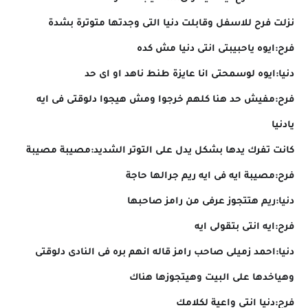
نزلت فرح للاسفل وقابلت دنيا التى وجدتها متوترة بشدة
فرح:ايوه ياحبيبتى انتى دنيا مش كده
دنيا:ايوه لوسمحتى انا عايزة طنط ناهد او اى حد
فرح:مفيش حد هنا كلهم خرجوا ومش هيجوا دلوقتى فى ايه
يادنيا
كانت تفرك يدها بشكل يدل على التوتر الشديد:مصيبة مصيبة
فرح:مصيبة ايه فى ايه ريم جرالها حاجة
دنيا:ريم هتتجوز عرفى من رامز صاحبها
فرح:ايه انتى بتقولى ايه
دنيا:احمد زميلى صاحب رامز قاله انهم بره فى النادى دلوقتى
وهياخدها على البيت وهيتجوزها هناك
فرح:دنيا انتى واعية لكلامك