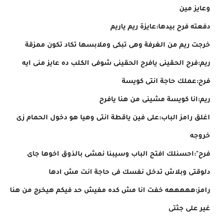
وعايز مين
دفعته فرح بيدها:عايزة ريم ياريم
خرجت ريم من الغرفة وهى تبكى وملابسها تكاد تكون ممزقة
ريم:فرح الحقينى يافرح الحقينى شوفى الكلب ده عايز منى ايه
فرح:عملك حاجة انتى كويسة
ريم:انا كويسة مشينى من هنا يافرح
اغلق رامز الباب:على فين ياقطة انتى وهيا هو دخول الحمام زى
خروجه
فرح":احسنلك افتح الباب وسيبنا نمشى بالذوق اخوها جاى
دلوقتى وبلاش تدخل نفسك فى حاجة انت مش ادها
رامز:هههههه خفت انا مش كده مفيش حد فيكم هيخرج من هنا
غير على جثتى