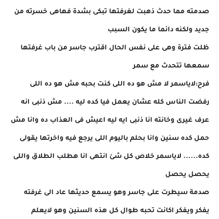
صدمته مما حدث ذهبت لغرفتها تبكى بشدة فهاهى خسرته من
جديد ولكنه دائما ما يكون السبب
ظلت فترة وهى على نفس الحال اقترب جاسر من باب غرفتها
سمعها تتحدث مع سمر
فرح:لاياسمر لا مش هو ده اللى كنت بحبه مش هو ده اللى
رفضت الناس كله عشان يعمل فيا كده ليه .... مش ذنبى انه
عرف غيرى وخانته انا ذنبى ايه ليه اعيش فى العذاب ده وانا مش
حمل كده سنين وانا بحلم باليوم اللى يرجع فيه واخرتها يقولى
كده...... لاياسمر خلاص كل شئ انتهى انا هطلب الطلاق واللى
يحصل يحصل
صدمة سيطرت على جاسر وهو يسمع حديثها عاد الى غرفته
يفكر ويفكر اكانت تحبه طوال كل هذه السنين وهو لايعلم