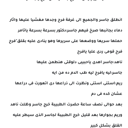
انطلق جاسر والجميع الى غرفة فرح وجدها مغشيا عليها واثار
دماء بجانبها صرخ فيهم جاسر:دكتور بسرعة بسرعة ياتامر
حملها سريعا ووضعها على سريرها وهو ينادى عليه بقلق"فرح
فرح قومى ردى عليا يافرح
ناهد:جاسر اهدى ياحبيبى دلوقتى هنطمن عليها
جاسر:ليه يافرح ليه طب الدم ده من ايه
ريم:استنى استنى ونظرت الى ذراعها دى اتعورت فى دراعها
عشان كده فى دم
بعد حوالى نصف ساعة حضرت الطبيبة خرج جاسر وظلت ناهد
وريم بجوارها بعد قليل خرج الطبيبة لجاسر الذى سيطر عليه
القلق بشكل كبير