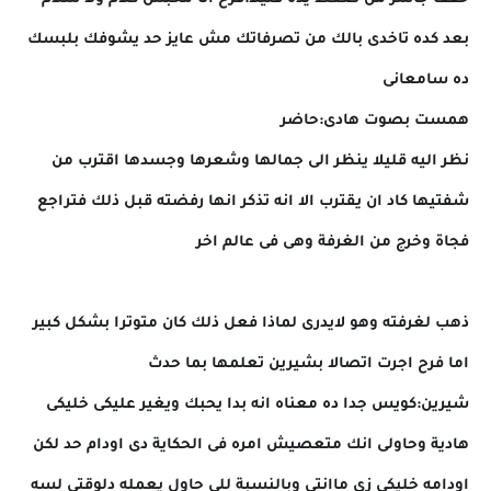
بعد كده تاخدى بالك من تصرفاتك مش عايز حد يشوفك بلبسك
ده سامعانى
همست بصوت هادى:حاضر
نظر اليه قليلا ينظر الى جمالها وشعرها وجسدها اقترب من
شفتيها كاد ان يقترب الا انه تذكر انها رفضته قبل ذلك فتراجع
فجاة وخرج من الغرفة وهى فى عالم اخر
ذهب لغرفته وهو لايدرى لماذا فعل ذلك كان متوترا بشكل كبير
اما فرح اجرت اتصالا بشيرين تعلمها بما حدث
شيرين:كويس جدا ده معناه انه بدا يحبك ويغير عليكى خليكى
هادية وحاولى انك متعصيش امره فى الحكاية دى اودام حد لكن
اودامه خليكى زى ماانتى وبالنسبة للى حاول يعمله دلوقتى لسه