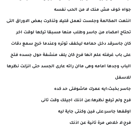
جواه خوف مش منك لا من الحب نفسه
انتهت المكالمة وجلست تعمل قليلا وتذكرت بعض الاوراق التى
تحتاج امضاء من جاسر وطلب منها مسبقا تركها لوقت اخر
كان جاسرقد دخل حمامه ليخفف توتره وعندما خرج سمع دقات
على باب غرفته علم انها فرح كان يلف منشفة حول جسده فتح
الباب وجدها امامه وهى ماان راته عارى الجسد حتى انزلت نظرها
للاسفل
جاسر بخبث:ايه عمرك ماشوفتى حد كده
فرح ولم ترفع نظرها:عن اذنك اجيلك وقت تانى
اوقفها جاسر:على فين وكنتى جاية ليه
فرح:لا خلاص مرة تانية عن اذنك