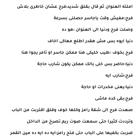
املته العنوان ثم قال بقلق شديد:فرح عشان خاطرى بلاش
فرح:مفيش وقت ياجاسر حصلنى بسرعة
وصلت فرح ودنيا الى العنوان :هو ده
دنيا ايوه بس مش هقدر اطلع معاكى اخاف
فرح بخوف :طيب خليكى هنا ممكن جاسر او تامر يجوا هنا
دنيا:حاضر بس خلى بالك ممكن يكون شارب حاجة
فرح:شارب ايه
دنيا:يعنى مخدرات او حاجة
فرح:بقى كده ماشى
صعدت فرح الى شقة رامز وكلها خوف وقلق اقتربت من الباب
وترددت كثيرا حتى سمعت صوت ريم تصرخ من الداخل
ضربت بكفيها على الباب حتى فتح رامز:ايه ده ايه ده مين القمر