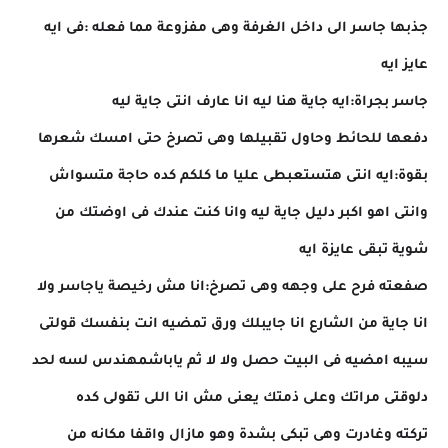
جذبها جاسر الى داخل الغرفة وهى مفزوعة مما فعله :فى ايه
عايز ايه
جاسر بجراة:ايه جاية هنا ليه انا عارف انتى جاية ليه
دفعها للحائط وحاول تقبيلها وهى تصرخ حتى امسك شعرها
بقوة:ايه انتى هتستعبطى عليا ما كلكم كده حاجة متسواش
وانتى اهو اكبر دليل جاية ليه وانا كنت عندك فى اوضتك من
شوية تبقى عايزة ايه
صفعته فرح على وجهه وهى تصرخ:انا مش رخيصة ياجاسر ولا
انا جاية من الشارع انا جايبلك ورق تمضيه انت بنفسك قولتى
سيبه امضيه فى البيت حصل ولا لا ثم ياباشمهندس لسه لحد
دلوقتى مراتك وعلى ذمتك يعنى مش انا اللى تقولى كده
تركته وغادرت وهى تبكى بشدة وهو مازال واقفا مكانه من