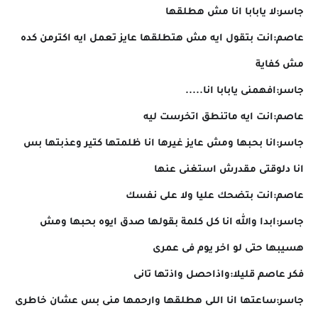
جاسر:لا يابابا انا مش هطلقها
عاصم:انت بتقول ايه مش هتطلقها عايز تعمل ايه اكترمن كده
مش كفاية
جاسر:افهمنى يابابا انا.....
عاصم:انت ايه ماتنطق اتخرست ليه
جاسر:انا بحبها ومش عايز غيرها انا ظلمتها كتير وعذبتها بس
انا دلوقتى مقدرش استغنى عنها
عاصم:انت بتضحك عليا ولا على نفسك
جاسر:ابدا والله انا كل كلمة بقولها صدق ايوه بحبها ومش
هسيبها حتى لو اخر يوم فى عمرى
فكر عاصم قليلا:واذاحصل واذتها تانى
جاسر:ساعتها انا اللى هطلقها وارحمها منى بس عشان خاطرى