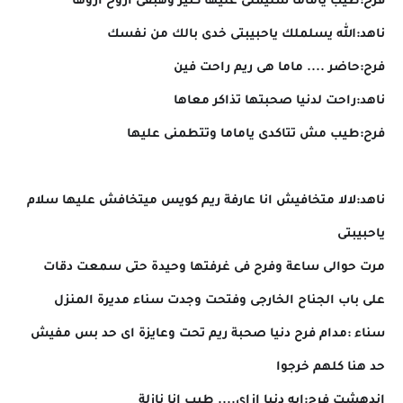
فرح:طيب ياماما سليملى عليها كتير وهبقى اروح ازوها
ناهد:الله يسلملك ياحبيبتى خدى بالك من نفسك
فرح:حاضر .... ماما هى ريم راحت فين
ناهد:راحت لدنيا صحبتها تذاكر معاها
فرح:طيب مش تتاكدى ياماما وتتطمنى عليها
ناهد:لالا متخافيش انا عارفة ريم كويس ميتخافش عليها سلام
ياحبيبتى
مرت حوالى ساعة وفرح فى غرفتها وحيدة حتى سمعت دقات
على باب الجناح الخارجى وفتحت وجدت سناء مديرة المنزل
سناء :مدام فرح دنيا صحبة ريم تحت وعايزة اى حد بس مفيش
حد هنا كلهم خرجوا
اندهشت فرح:ايه دنيا ازاى.... طيب انا نازلة