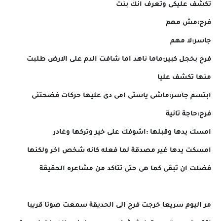
تكشف عليكى وتعرف انك بنت
فرح:مش مهم
جاسر:لا مهم
فرح بخجل كبير:ماما ناهد اما شافت الدم على الارض طلبت
منها تكشف عليا
ابتسم جاسر:ماشى ياستى امى دى عليها حركات فضحتنى
فرح:حاجة تانية
امسك يدها وقبلها :اشوفك على خير وتركها وغادر
امسكت يدها غير مصدقة لما فعله كانه شخص اخر ولكنها
فضلت ان تبقى كما هى حتى تتاكد من مشاعره الحقيقة
مر اليوم سريعا خرجت فرح الى الحديقة سمعت صوتا قريبا