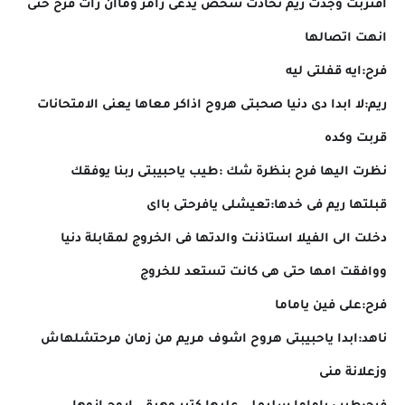
اقتربت وجدت ريم تحادث شخص يدعى رامز وماان رات فرح حتى
انهت اتصالها
فرح:ايه قفلتى ليه
ريم:لا ابدا دى دنيا صحبتى هروح اذاكر معاها يعنى الامتحانات
قربت وكده
نظرت اليها فرح بنظرة شك :طيب ياحبيبتى ربنا يوفقك
قبلتها ريم فى خدها:تعيشلى يافرحتى بااى
دخلت الى الفيلا استاذنت والدتها فى الخروج لمقابلة دنيا
ووافقت امها حتى هى كانت تستعد للخروج
فرح:على فين ياماما
ناهد:ابدا ياحبيبتى هروح اشوف مريم من زمان مرحتشلهاش
وزعلانة منى