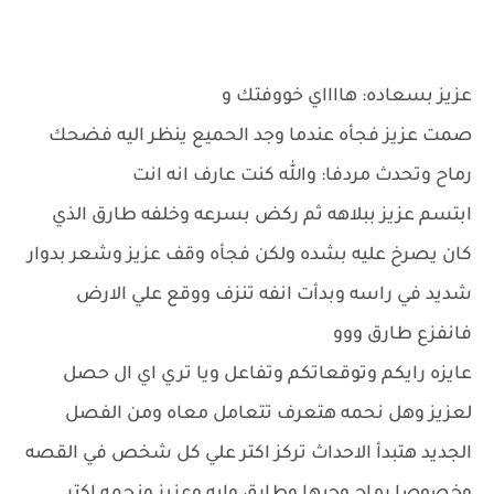
عزيز بسعاده: هااااي خووفتك و
صمت عزيز فجأه عندما وجد الحميع ينظر اليه فضحك
رماح وتحدث مردفا: والله كنت عارف انه انت
ابتسم عزيز ببلاهه ثم ركض بسرعه وخلفه طارق الذي
كان يصرخ عليه بشده ولكن فجأه وقف عزيز وشعر بدوار
شديد في راسه وبدأت انفه تنزف ووقع علي الارض
فانفزع طارق ووو
عايزه رايكم وتوقعاتكم وتفاعل ويا تري اي ال حصل
لعزيز وهل نحمه هتعرف تتعامل معاه ومن الفصل
الجديد هتبدأ الاحداث تركز اكتر علي كل شخص في القصه