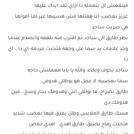
مينفعش ال بتعمله دا ازاي تمد ايدك عليها
عزيز بغضب: انا هقتلها مش هسيبها غير لما اموتها..
هي ضربت ساجد
نظر طارق الي ساجد ثم اقترب منه بلهفه وانصدم عندما
وجد علامات يد سما علي وجهه فتحدث مردفه: اي دا… اي
دا
ساجد بخوف وبكاء: والله يا بابا معملتش حاجه
سما بعصبيه: لا عمل هو بوظلي هدومي
طارق بصراخ: ما تولعي انتي وهدومك بجاز وسخ.. فين
هدومك دي
مسك طارق الملابس وظل يمزق فيها بغضب شديد
فتحدث رماح بضيق: طارق اهدي.. اهدي خلاص