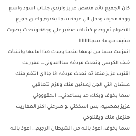
كان الجميع نائم فنهض عزيز وارتدي جلباب اسود واسع
ووجه مخيف ودخل الي غرفه سما بهدوء واغلق جميع
الاضواء ثم وضع كشاف صغير علي وجهه وتحدث بصوت
مخيف مردفا: سماااااااا
انفزعت سما من نومها عندما وجدت هذا امامها واختبأت
خلف الكرسي وتحدث مردفا: ساااعدوني… عفرريت
اقترب عزيز منها ثم تحدث مردفا: انا جاااي انتقم منك
علشان انتي الجن زعلانين منك ولازم تتعاقبي
سما بخوف وبكاء: حد يساعدني… الحقوووني
عزيز بعصبيه: بس اسككتي لو صرختي اكتر العفاريت
هتزعل منك ويقتلوكي
سما بخوف: اعوذ بالله من الشيطان الرجيم… اعوذ بالله