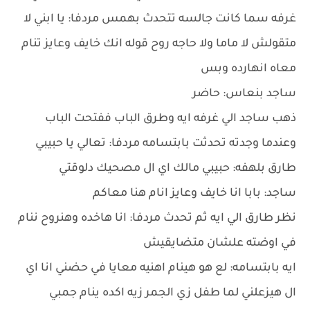
غرفه سما كانت جالسه تتحدث بهمس مردفا: يا ابني لا
متقولش لا ماما ولا حاجه روح قوله انك خايف وعايز تنام
معاه انهارده وبس
ساجد بنعاس: حاضر
ذهب ساجد الي غرفه ايه وطرق الباب ففتحت الباب
وعندما وجدته تحدثت بابتسامه مردفا: تعالي يا حبيبي
طارق بلهفه: حبيبي مالك اي ال مصحيك دلوقتي
ساجد: بابا انا خايف وعايز انام هنا معاكم
نظر طارق الي ايه ثم تحدث مردفا: انا هاخده وهنروح ننام
في اوضته علشان متضايقيش
ايه بابتسامه: لع هو هينام اهنيه معايا في حضني انا اي
ال هيزعلني لما طفل زي الجمر زيه اكده ينام جمبي