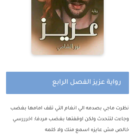
رواية عزيز الفصل الرابع
نظرت ماجي بصدمه الي انغام التي تقف امامها بغضب
وجاءت لتتحدث ولكن اوقفتها بغضب مردفا: اخرررسي
خالص مش عايزه اسمع منك ولا كلمه