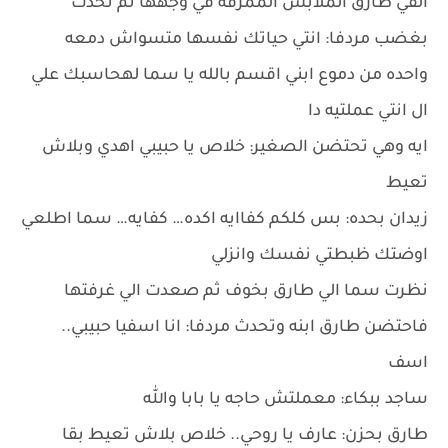
القي طارق الملابس الممزقه في وجهها ثم تحدث
بغضب مردفا: انتي حياتك نفسها متسواش دمعه
واحده من دموع ابني اقسم بالله يا سما لهحاسبك علي
ال انتي عملتيه دا
ايه وهي تحتضن الصغير: خلاص يا حبيبي اهدي وبلاش
تعيط
زيدان بحده: بس كلكم كفاايه اكده… كفايه… سما اطلعي
اوضتك ظبطتي نفسك وانزلي
نظرت سما الي طارق بخوف ثم صعدت الي غرفتها
فاحتضن طارق ابنه وتحدث مردفا: انا اسفيا حبيبي..
اسف
ساجد ببكاء: معملتش حاجه يا بابا والله
طارق بحزن: عارف يا روحي.. خلاص بلاش تعيط بقا