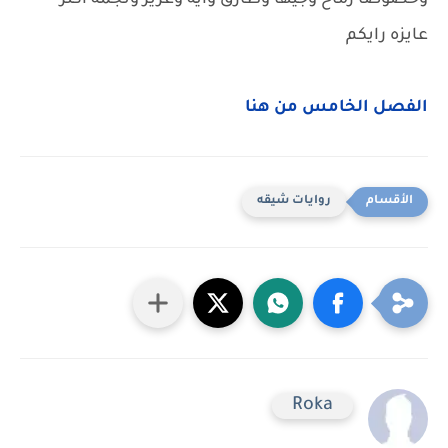
وخصوصا رماح وجيها وطارق وايه وعزيز ونجمه اكتر
عايزه رايكم
الفصل الخامس من هنا
روايات شيقه
Roka