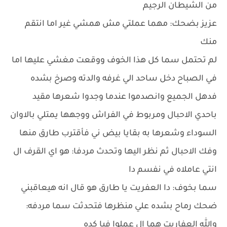
من الشيطان الرجيم
عزيز بضحك: مهما عملتي مش همشي غير اما انتقم
منك
لم تحتمل سما كل هذا الخوف ووقعت مغشي عليها اما
في الصباح دخل ساحد الي غرفه والدته وصرخ بشده
فدهل الجميع وانصدموا عندما وجدوا شعرها مقيد
باحدي الاحبال ومربوط في الفراش ووجهها يمتلي بالاوان
السوداء وشعرها به بقايا بيض ني فأقترب طارق منها
وفك الاحبال ثم نظر اليها وتحدث مردفا: هو اي القرف ال
انتي عاملاه في نفسم دا
سما بخوف: دا العفريت يا طارق هو قال انه هيعاقبني
ضحك رماح بشده علي منظرها فتحدثت سما مردفه:
والله العفاريت هما ال عملوا فيا كده