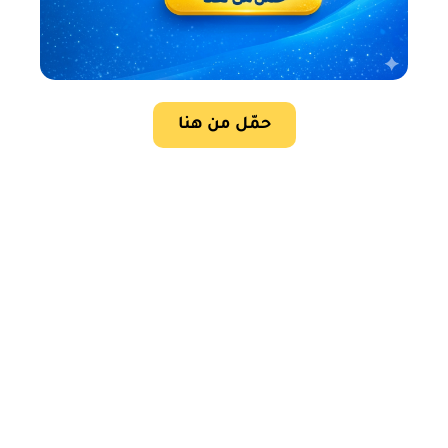
حمّل من هنا