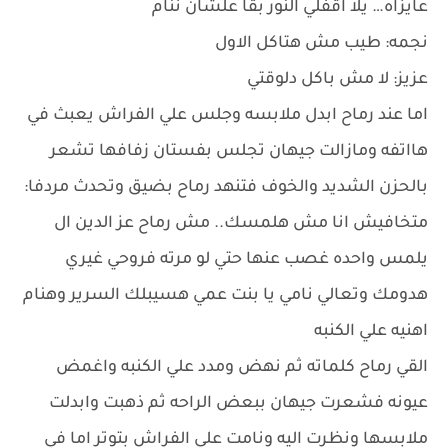
عايزاه… يلا اقفلي النور بقا علشان ننام
نجمه: طيب مش هتاكل الاول
عزيز: لا مش باكل دلوقتي
اما عند رماح ابدل ملابسه وجلس علي الفراش يعبث في
هااتفه ومازالت جيهان تجلس بفستان زفافها تشعر
بالحزن الشديد والخوف فتنهد رماح بضيق وتحدث مردفا:
متخافيش انا مش هلمسك.. مش رماح عز الدين ال
يلمس واحده غصب عنها حتي لو مرته فروحي غيري
هدومك وتعالي نامي يا بنت عمي هسيبلك السرير وهنام
اهنيه علي الكنبه
القي رماح كلماته ثم نهض ومدد علي الكنبه واغمض
عيونه فشعرت جيهان ببعض الراحه ثم ذهبت وابدلت
ملابسها ونظرت اليه ونامت علي الفراش بتوتر اما في