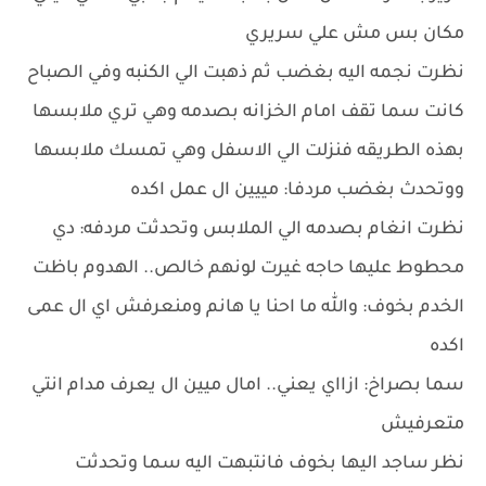
مكان بس مش علي سريري
نظرت نجمه اليه بغضب ثم ذهبت الي الكنبه وفي الصباح
كانت سما تقف امام الخزانه بصدمه وهي تري ملابسها
بهذه الطريقه فنزلت الي الاسفل وهي تمسك ملابسها
ووتحدث بغضب مردفا: مييين ال عمل اكده
نظرت انغام بصدمه الي الملابس وتحدثت مردفه: دي
محطوط عليها حاجه غيرت لونهم خالص.. الهدوم باظت
الخدم بخوف: والله ما احنا يا هانم ومنعرفش اي ال عمى
اكده
سما بصراخ: ازااي يعني.. امال ميين ال يعرف مدام انتي
متعرفيش
نظر ساجد اليها بخوف فانتبهت اليه سما وتحدثت