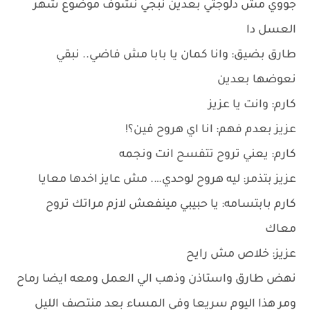
جووي مش دلوجتي بعدين نبجي نشوف موضوع شهر
العسل دا
طارق بضيق: وانا كمان يا بابا مش فاضي.. نبقي
نعوضها بعدين
كارم: وانت يا عزيز
عزيز بعدم فهم: انا اي هروح فين؟!
كارم: يعني تروح تتفسح انت ونجمه
عزيز بتذمر: ليه هروح لوحدي…. مش عايز اخدها معايا
كارم بابتسامه: يا حبيبي مينفعش لازم مراتك تروح
معاك
عزيز: خلاص مش رايح
نهض طارق واستاذن وذهب الي العمل ومعه ايضا رماح
ومر هذا اليوم سريعا وفي المساء بعد منتصف الليل