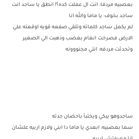
بعصبيه مردفا: انت ال عملت كده؟! انطق يا ساجد انت
ساجد بخوف: يا ماما والله انا
لم يكمل ساجد كلماته وتلقي صفعه قويه اوقعته علي
الارض فصرخت انغام بغضب وذهبت الي الصغير
وتحدثت مردفه: انتي مجنووونه
ساجدوهو يبكي ويختبأ باحضان جدته
سما بعصبيه: ابعدي يا ماما دا ابني ولازم اربيه علشان