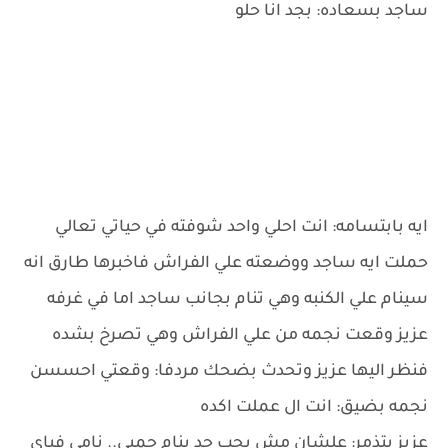
ساجد بسعاده: بجد انا حلو
ايه بابتسامه: انت احلي واحد شوفته في حياتي تعالي
حملت ايه ساجد ووضعته علي الفراش فاخبرها طارق انه
سينام علي الكنبه وهي تنام بجانب ساجد اما في غرفه
عزيز وقعت نجمه من علي الفراش وهي تصرخ بشده
فنظر اليها عزيز وتحدث بضحك مردفا: وقعتي احسسن
نجمه بضيق: انت ال عملت اكده
عزيز بتذمر: علشان مش بحب حد ينام جمبي.. نامي فياي