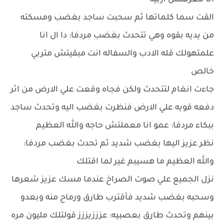
انا معرفتش اربيه
القت سما كلماتها ثم سحبت ساجد بغضب ومسكته
من يديه بقوه وهي تتحدث بغضب مردفا: دا ال انا
علمتهولك قله الادب والسفاله انت مبقيتش متربي
خالص
جاءت انغام لتتحدث ولكن فجاه وقعت علي الارض من اثر
دفعه قويه علي الارض فنظرت بغضب اليه وتحدث ساجد
ببكاء مردفا: عمو انا معملتش حاجه والله العظيم
نظر عزيز اليها بغضب شديد ثم تحدث بغضب مردفا:
والله العظيم ما هسيبم غير لما اقتلك
نزل الجميع علي صوت الصراخ عندما مسك عزيز شعرها
وسحبه بغضب شديد فأقترب طارق ورماح منه وبعدو
بينهم وتحدث طارق بعصبيه: عزززيززز قولتلك مليون مره