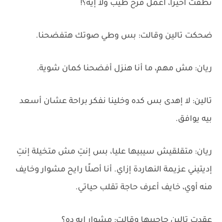
نطقت أخيرًا، أعمل فرح طيب ولا إيه؟!
ضحكت تالين وقالت: بس وطي صوتك هتفضحنا.
ريان: مش مهم، ما أنا هنزل أفضحنا كمان شوية.
تالين: لا إهدى بس كده وخلينا نفكر براحة عشان أسعد
بيه يوافق.
ريان: متقلقيش سيبيها عليا، بس إنتِ مش متخيلة إنتِ
إديتيني عزيمة النهاردة إزاي. أنا أصلًا رايح مشوار وخايف
منه أوي، خايف أعرف حاجة تقلب حياتي.
عقدت تالين حاجبيها وقالت: مشوار إيه ده؟