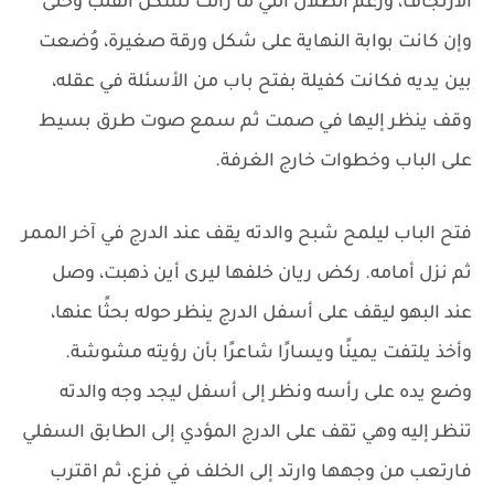
الارتجاف، ورغم الظلال التي ما زالت تسكن القلب وحتى
وإن كانت بوابة النهاية على شكل ورقة صغيرة، وُضعت
بين يديه فكانت كفيلة بفتح باب من الأسئلة في عقله،
وقف ينظر إليها في صمت ثم سمع صوت طرق بسيط
على الباب وخطوات خارج الغرفة.
فتح الباب ليلمح شبح والدته يقف عند الدرج في آخر الممر
ثم نزل أمامه. ركض ريان خلفها ليرى أين ذهبت، وصل
عند البهو ليقف على أسفل الدرج ينظر حوله بحثًا عنها،
وأخذ يلتفت يمينًا ويسارًا شاعرًا بأن رؤيته مشوشة.
وضع يده على رأسه ونظر إلى أسفل ليجد وجه والدته
تنظر إليه وهي تقف على الدرج المؤدي إلى الطابق السفلي
فارتعب من وجهها وارتد إلى الخلف في فزع، ثم اقترب