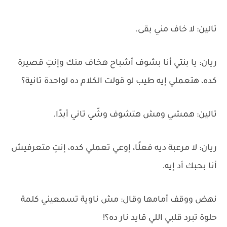
تالين: لا خاف مني بقى.
ريان: يا بنتي أنا بشوف أشباح هخاف منك وإنتِ قصيرة
كده، هتعملي إيه طيب لو قولت الكلام ده لواحدة تانية؟
تالين: همشي ومش هتشوف وشّي تاني أبدًا.
ريان: لا مرعبة ديه فعلًا، إوعي تعملي كده، إنتِ متعرفيش
أنا بحبك أد إيه.
نهض ووقف أمامها وقال: مش ناوية تسمعيني كلمة
حلوة تبرد قلبي اللي قايد نار ده؟!