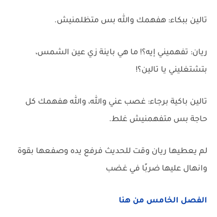
تالين ببكاء: هفهمك والله بس متظلمنيش.
ريان: تفهميني إيه؟! ما هي باينة زي عين الشمس،
بتشتغليني يا تالين؟!
تالين باكية برجاء: غصب عني والله، والله هفهمك كل
حاجة بس متفهمنيش غلط.
لم يعطيها ريان وقت للحديث فرفع يده وصفعها بقوة
وانهال عليها ضربًا في غضب
الفصل الخامس من هنا