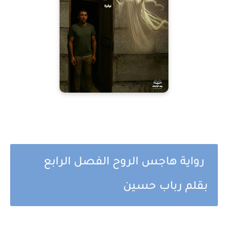
رواية هاجس الروح الفصل الرابع
بقلم رباب حسين