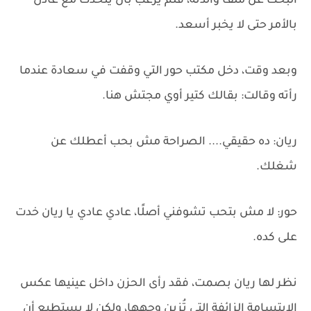
البحث عن ملف والدته، فلم يرغب بأن يتحدث مع عادل
بالأمر حتى لا يخبر أسعد.
وبعد وقت، دخل مكتب حور التي وقفت في سعادة عندما
رأته وقالت: بقالك كتير أوي مجتش هنا.
ريان: ده حقيقي.... الصراحة مش بحب أعطلك عن
شغلك.
حور: لا مش بتحب تشوفني أصلًا، عادي عادي يا ريان خدت
على كده.
نظر لها ريان بصمت، فقد رأى الحزن داخل عينيها عكس
الابتسامة الزائفة التي تُزين وجهها، ولكن لا يستطيع أن