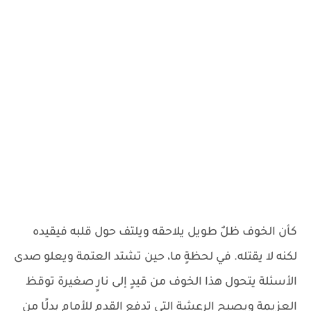
كأن الخوف ظلٌ طويل يلاحقه ويلتف حول قلبه فيقيده
لكنه لا يقتله. في لحظةٍ ما، حين تشتد العتمة ويعلو صدى
الأسئلة يتحول هذا الخوف من قيدٍ إلى نارٍ صغيرة توقظ
العزيمة ويصبح الرعشة التي تدفع القدم للأمام بدلًا من