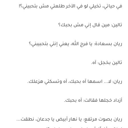
في حياتي، تخيلي لو في الآخر طلعتي مش بتحبيني؟!
تالين: مين قال إني مش بحبك؟
ريان بسعادة: يا فرج الله، يعني إنتي بتحبيبني؟
تالين بخجل: آه.
ريان: لا... اسمها آه بحبك، آه وتسكتي هزعلك.
أزداد خجلها فقالت: آه بحبك.
ريان بصوت مرتفع: يا نهار أبيض يا جدعان، نطقت...