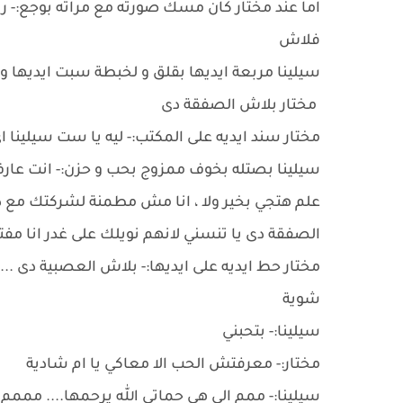
اما عند مختار كان مسك صورته مع مراته بوجع:- رو
فلاش
سيلينا مربعة ايديها بقلق و لخبطة سبت ايديها 
مختار بلاش الصفقة دى
مختار سند ايديه على المكتب:- ليه يا ست سيلينا
سيلينا بصتله بخوف ممزوج بحب و حزن:- انت عارف ا
علم هتجي بخير ولا ، انا مش مطمنة لشركتك مع ديا
الصفقة دى يا تنسني لانهم نويلك على غدر انا مفت
مختار حط ايديه على ايديها:- بلاش العصبية دى ...
شوية
سيلينا:- بتحبني
مختار:- معرفتش الحب الا معاكي يا ام شادية
سيلينا:- ممم الى هى حماتي الله يرحمها.... ممم