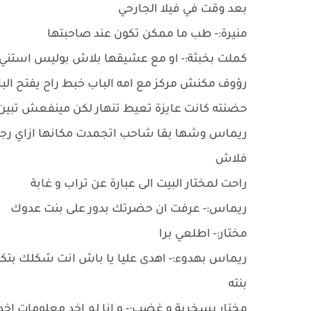
بعد وقت في فيلا الجارحي
منيرة:- طب ما ممكن تكون عند صاحبتها
كملت بخبثة:- او مع عشيقها بلاش بوليس استني
رؤوف مكنش مركز مع امه الباب خبط راح يفتح البا
حضنته كانت عايزة تعيط تنهار لكن مينفعش تبين
ريماس وشها بقا شاحب اتجمدت مكانها ازاي رج
فلاش
راحت لمختار البيت الى عبارة عن تراب و غابة
ريماس:- عرفت ان حضرتك بدور على بنت عدوك
مختار:- اطلعي برا
ريماس بهدوء:- اهدى عليا يا باش انت شكلك بتكر
بنته
مختار بسخرية و غضب:- و انا لم اخد معلومات اخد