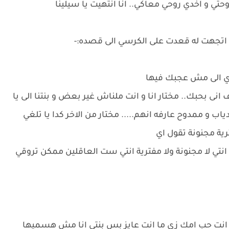
حتي و اخدي روحي معاكي.. انا انتهيت يا سيلينا
و اتجهت له قعدت على الكرسي الى قصده:-
 اي الى مش عجبك فيها
نى بحبك.. مختار انا و انت ملناش غير بعض و بنتنا الى يا
ب و ممدوح عارفه انهم..... مختار من الاخر كدا يا تلغي
رية مجنونة تقول اي
 انتي لا مجنونة ولا مفترية انتي ست العاقلين ممكن تروقي
م انت حب امك زى ما انت عايز بس بنتي انا مش هسميها