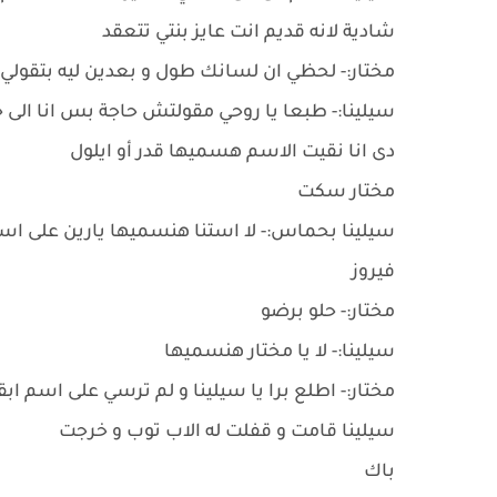
شادية لانه قديم انت عايز بنتي تتعقد
مختار:- لحظي ان لسانك طول و بعدين ليه بتقولي ب
سيلينا:- طبعا يا روحي مقولتش حاجة بس انا الى حا
دى انا نقيت الاسم هسميها قدر أو ايلول
مختار سكت
سيلينا بحماس:- لا استنا هنسميها يارين على اسم 
فيروز
مختار:- حلو برضو
سيلينا:- لا يا مختار هنسميها
مختار:- اطلع برا يا سيلينا و لم ترسي على اسم اب
سيلينا قامت و قفلت له الاب توب و خرجت
باك