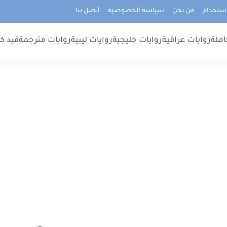
استخدام
من نحن
سياسة الخصوصيه
أتصل بنا
املة
روايات عراقية
روايات خليجية
روايات ليبية
روايات مترجمة
قيد كت