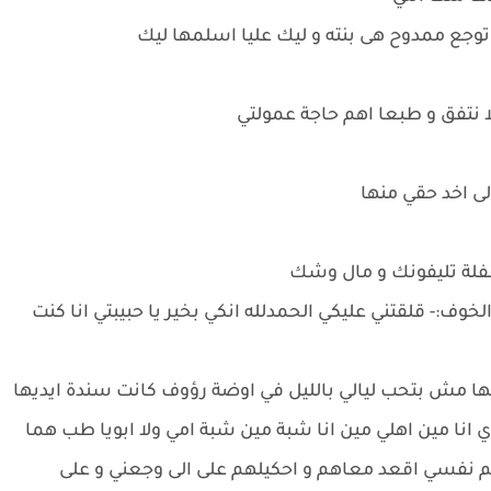
جة توجع ممدوح هى بنته و ليك عليا اسلمها ليك
ا نتفق و طبعا اهم حاجة عمولتي
الى اخد حقي منها
 قفلة تليفونك و مال وشك
ف:- قلقتني عليكي الحمدلله انكي بخير يا حبيبتي انا كنت
ها مش بتحب ليالي بالليل في اوضة رؤوف كانت سندة ايديها
 انا مين اهلي مين انا شبة مين شبة امي ولا ابويا طب هما
نفسي اقعد معاهم و احكيلهم على الى وجعني و على