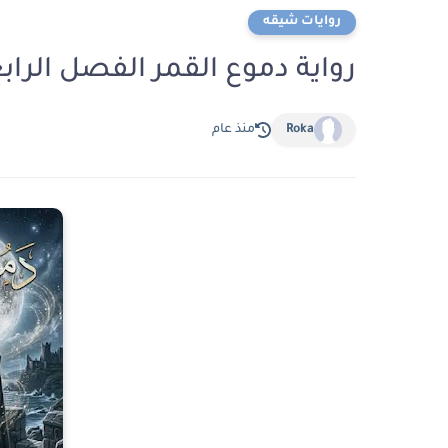
روايات شيقه
رواية دموع القمر الفصل الرابع 4 بقلم عائشة الكيلا
Roka
منذ عام