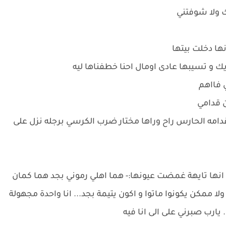
ك ولا شوفتني
ها دخلت بيتها
يك و تسيبها عادى اومال احنا خطفناها ليه
ي فااهم
ن قدامي
دامه الحارس راح وراها مختار ضرب الكرسي برجله نزل على
ه انها تايهة غمضت عيونها:- هما اهلي رموني بجد هما كمان
ممكن يكونوا ماتوا و اكون يتيمة بجد... انا واحدة مجهولة
 يارب صبرني على الى انا فيه