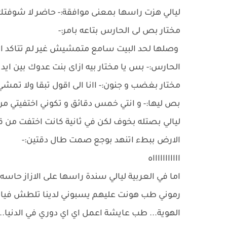
ليالي هزت راسها بمعنى موافقة:- حاضر لا شوفت
مختار بص لى الحارس بتاعه بامر:-
وصلها لحد البيت سامع متمشيش غير لم تتاكد ان
الحارس:- بس يا مختار بيه ازاى بنت عدوك بين ايد
مختار بغضب و جنون:- اانا الى اقول تبقا ولا تمش
بص ليها:- و انتي خمس دقائق و تكوني اختفيتي م
ليالي بصتله بخوف لكن في ثانية كانت اختفت من ق
الارض ببطء اتنهد بوجع صمت طال دقتين:-
اااااااااااه
اما في العربية ليالي سندة راسها على الازاز حاس
رموني طب هونت عليهم يسبوني لدينا تلطش فيا ولا 
الهوية... طب عايشة اعمل اي اي دوري في الدنيا...