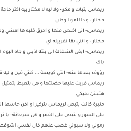
ريماس بثبات و مكر:- ولا ليه لا مختار بيه اكتر حا
مختار:- و دا لله و الوطن
ريماس:- انى اخلص منها و احرق قلبه ها امشي ول
مختار:- و انتي بقا تقربيله اي
ريماس:- ابقى الشغالة الى بنته اذيني و جاه اليوم 
باك
رؤوف بعدها عنه:- انتي كويسة ... كنتي فين و ليه
ريماس قربت عليها حضنتها و هى بتعيط بتمثيل الخو
هتجنن عليكي
منيرة كانت بتبص لريماس بتركيز او اكن حاسها ان
على السور و بتبص على القمر و هى سرحانة:- يا تري
رموني ولا سبوني غصب عنهم كان نفسي اشوفهم 