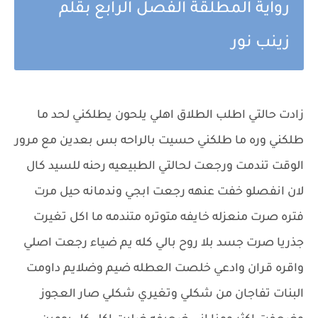
رواية المطلقة الفصل الرابع بقلم
زينب نور
زادت حالتي اطلب الطلاق اهلي يلحون يطلكني لحد ما
طلكني وره ما طلكني حسيت بالراحه بس بعدين مع مرور
الوقت تندمت ورجعت لحالتي الطبيعيه رحنه للسيد كال
لان انفصلو خفت عنهه رجعت ابجي وندمانه حيل مرت
فتره صرت منعزله خايفه متوتره متندمه ما اكل تغيرت
جذريا صرت جسد بلا روح بالي كله يم ضياء رجعت اصلي
واقره قران وادعي خلصت العطله ضيم وضلايم داومت
البنات تفاجان من شكلي وتغيري شكلي صار العجوز