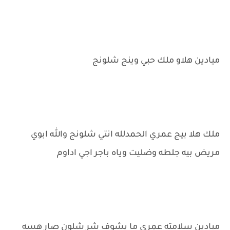
ميادين هلاو ملك حبي وينج شلونج
ملك هلا بيج عمري الحمدلله انتي شلونج والله ابوي
مريض بيه جلطه وضليت وياه باجر اجي اداوم
ميادين سلامته عمري ما يشوف شر شلون صار هسه