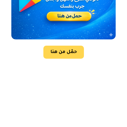
حمّل من هنا