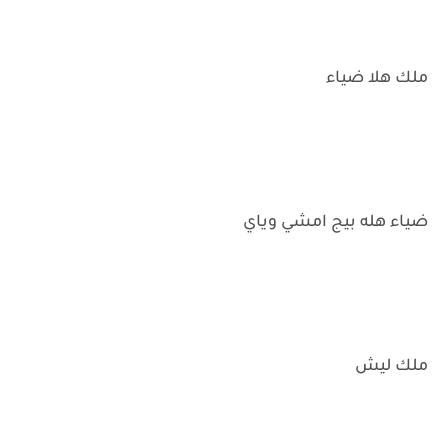
ملك هلا ضياء
ضياء هله بيج امشي وياي
ملك ليش