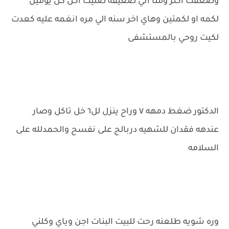
وضعفت اكثر ومنا اني ضعيفه ضليت اكل كل يومين
لكمه او لكمتين وهاي اخر سنه الي مره انغمه عليه كعدت
لكيت روحي بالمستشفى
الدكتور ضغط دمهه ٧ وراح ينزل لل٦ خل تاكل وصار
عندهه فقدان للشهيه دربالج على نفسج والحمدلله على
السلامه
وره شويه طلعنه رحت للبيت البنات اجن وياي وكلني