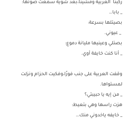
ركبنا العربية ومشينا،بعد شوية سمعت صوتها:
_ بابا…
بصيتلها بسرعة:
_ عيوني.
بصتلي وعينيها مليانة دموع:
_ أنا كنت خايفة أوي.
وقفت العربية على جنب فورًا،وفكيت الحزام ونزلت
لمستواها.
_ من إيه يا حبيبتي؟
هزت راسها وهي بتعيط:
_ خايفه ياخدوني منك…