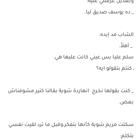
وبعدين عرفتني عليه:
_ ده يوسف صديق ليا.
الشاب مد إيده:
_ أهلاً.
سلم عليا بس عيني كانت عليها هي.
ـ كنتم بتقولو ايه؟
_ كنت بقولها نخرج انهاردة شوية بقالنا كتير مشوفناش
بعض.
سكتت مريم شوية كأنها بتفكر،وقبل ما ترد لقيت نفسي
بتكلم: