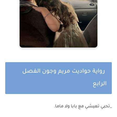
رواية حواديت مريم وجون الفصل
الرابع
_تحبي تعيشي مع بابا ولا ماما.