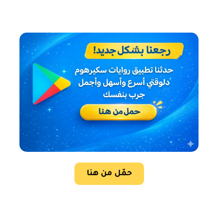
حمّل من هنا