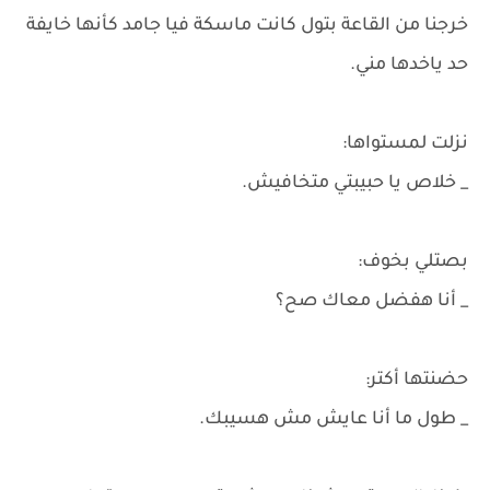
خرجنا من القاعة بتول كانت ماسكة فيا جامد كأنها خايفة
حد ياخدها مني.
نزلت لمستواها:
_ خلاص يا حبيبتي متخافيش.
بصتلي بخوف:
_ أنا هفضل معاك صح؟
حضنتها أكتر:
_ طول ما أنا عايش مش هسيبك.