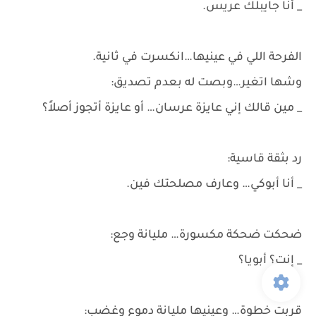
_ أنا جايبلك عريس.
الفرحة اللي في عينيها…انكسرت في ثانية.
وشها اتغير…وبصت له بعدم تصديق:
_ مين قالك إني عايزة عرسان… أو عايزة أتجوز أصلاً؟
رد بثقة قاسية:
_ أنا أبوكي… وعارف مصلحتك فين.
ضحكت ضحكة مكسورة… مليانة وجع:
_ إنت؟ أبويا؟
قربت خطوة… وعينيها مليانة دموع وغضب: