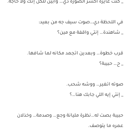
_ كنت عايزة أكسر الصورة دي… وأبين للكل إنك ولا حاجة.
في اللحظة دي…صوت سيف جه من بعيد:
_ شاهندة… إنتي واقفة مع مين؟
قرب خطوة… وبعدين اتجمد مكانه لما شافها.
_ ح… حبيبة؟
صوته اتغير… ووشه شحب.
_ إنتي إيه اللي جابك هنا…؟
حبيبة بصت له…نظرة مليانة وجع… وصدمة… وخذلان
عمره ما يتوصف.