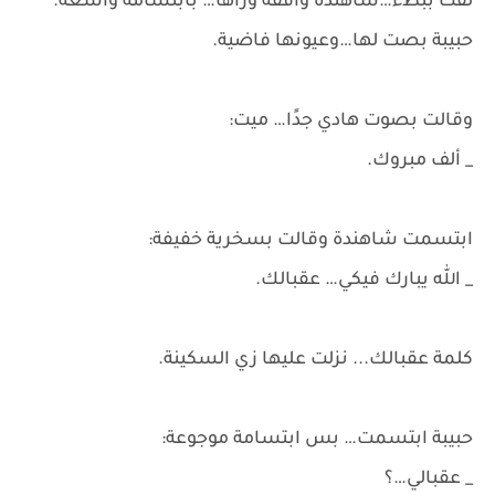
لفّت ببطء…شاهندة واقفة وراها… بابتسامة واسعة.
حبيبة بصت لها…وعيونها فاضية.
وقالت بصوت هادي جدًا… ميت:
_ ألف مبروك.
ابتسمت شاهندة وقالت بسخرية خفيفة:
_ الله يبارك فيكي… عقبالك.
كلمة عقبالك... نزلت عليها زي السكينة.
حبيبة ابتسمت… بس ابتسامة موجوعة:
_ عقبالي…؟