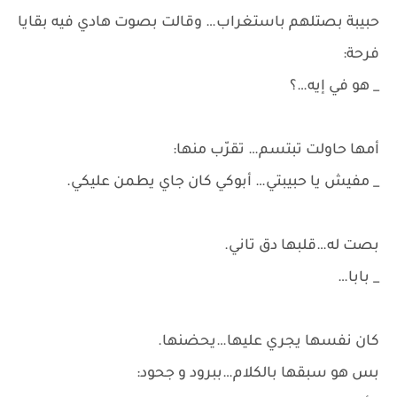
حبيبة بصتلهم باستغراب… وقالت بصوت هادي فيه بقايا
فرحة:
_ هو في إيه…؟
أمها حاولت تبتسم… تقرّب منها:
_ مفيش يا حبيبتي… أبوكي كان جاي يطمن عليكي.
بصت له…قلبها دق تاني.
_ بابا…
كان نفسها يجري عليها…يحضنها.
بس هو سبقها بالكلام…ببرود و جحود: