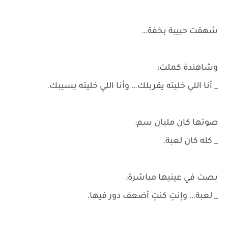
شهقت حبيبة بخفة…
وشاهندة كملت:
_ أنا اللي خليته يقربلك… وأنا اللي خليته يسيبك.
صوتها كان مليان سم:
_ كله كان لعبة.
بصت في عينيها مباشرة:
_ لعبة… وإنتِ كنتِ أضعف دور فيها.