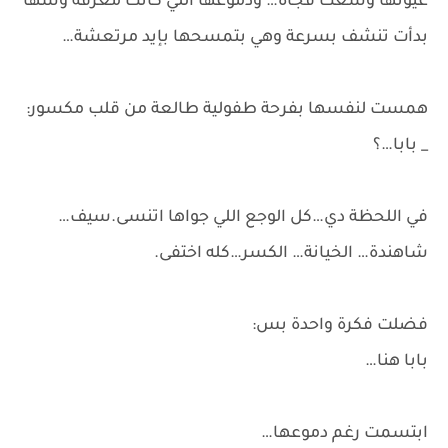
عيونها وسعت فجأة… ودموعها اللي كانت مغرقة وشها
بدأت تنشف بسرعة وهي بتمسحها بإيد مرتعشة…
همست لنفسها بفرحة طفولية طالعة من قلب مكسور:
_ بابا…؟
في اللحظة دي…كل الوجع اللي جواها اتنسى.سيف…
شاهندة… الخيانة… الكسر…كله اختفى.
فضلت فكرة واحدة بس:
بابا هنا…
ابتسمت رغم دموعها…