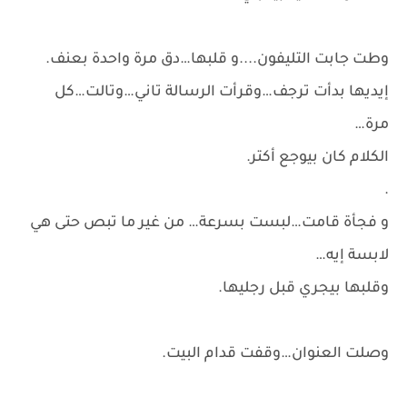
وطت جابت التليفون....و قلبها…دق مرة واحدة بعنف.
إيديها بدأت ترجف…وقرأت الرسالة تاني…وتالت…كل
مرة…
الكلام كان بيوجع أكتر.
.
و فجأة قامت…لبست بسرعة… من غير ما تبص حتى هي
لابسة إيه…
وقلبها بيجري قبل رجليها.
وصلت العنوان…وقفت قدام البيت.