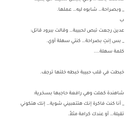
_ وبصراحة… شابوه ليه… عملها.
ب
عدين رجعت تبص لحبيبة… وقالت ببرود قاتل:
_ بس إنتِ بصراحة… كنتي سهلة أوي.
كلمة سهلة....
خبطت في قلب حبيبة خبطه خلتها ترجف.
شاهندة كملت وهي رافعة حاجبها بسخرية:
_ أنا كنت فاكرة إنك هتتعبيني شوية… إنك هتكوني
تقيلة… أو عندك كرامة مثلاً.