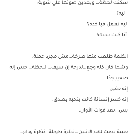
سكتت لحظة… وبعدين صوتها علي شوية:
_ ليه؟
ليه تعمل فيا كده؟
أنا كنت بحبك!
الكلمة طلعت منها صرخة…مش مجرد جملة.
وشها كان كله وجع…لدرجة إن سيف… للحظة… حس إنه
صغير جدًا.
إنه حقير.
إنه كسر إنسانة كانت بتحبه بصدق.
بس…بعد فوات الأوان.
حبيبة بصت لهم الاتنين…نظرة طويلة…نظرة وداع…