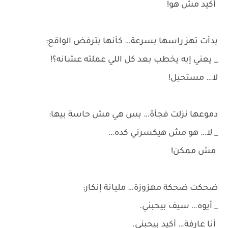
أكيد مش هو!
بدأت تهز راسها بسرعة… كأنها بترفض الواقع:
_ يعني إيه يخطب بعد كل اللي عملته عشانه؟!
لا… مستحيل!
دموعها نزلت فجأة… بس هي مش حاسة بيها:
_ لا… هو مش هيكسرني كده…
مش ممكن!
ضحكت ضحكة مهزوزة… مليانة إنكار:
_ أيوه… سيف بيحبني.
أنا عارفة… أكيد بيحبني.