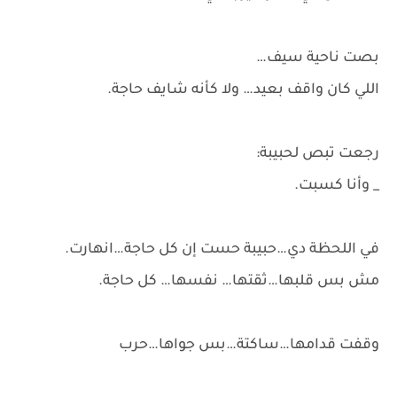
بصت ناحية سيف…
اللي كان واقف بعيد… ولا كأنه شايف حاجة.
رجعت تبص لحبيبة:
_ وأنا كسبت.
في اللحظة دي…حبيبة حست إن كل حاجة…انهارت.
مش بس قلبها…ثقتها… نفسها… كل حاجة.
وقفت قدامها…ساكتة…بس جواها…حرب