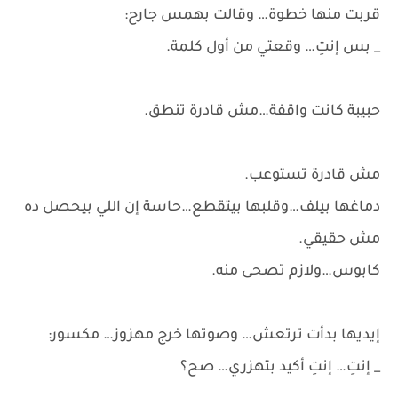
قربت منها خطوة… وقالت بهمس جارح:
_ بس إنتِ… وقعتي من أول كلمة.
حبيبة كانت واقفة…مش قادرة تنطق.
مش قادرة تستوعب.
دماغها بيلف…وقلبها بيتقطع…حاسة إن اللي بيحصل ده
مش حقيقي.
كابوس…ولازم تصحى منه.
إيديها بدأت ترتعش… وصوتها خرج مهزوز… مكسور:
_ إنتِ… إنتِ أكيد بتهزري… صح؟