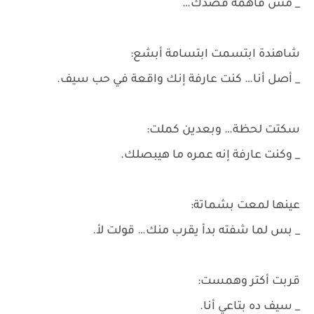
_ مش فاهمة قصدك…
شاهندة ابتسمت ابتسامة أبشع:
_ أصل أنا… كنت عارفة إنك واقعة في حب سيف.
سكتت لحظة… وبعدين كملت:
_ وكنت عارفة إنه عمره ما هيبصلك.
عينها لمعت بشماتة:
_ بس لما شفته بدأ يقرب منك… قولت لأ.
قربت أكتر وهمست:
_ سيف ده بتاعي أنا.