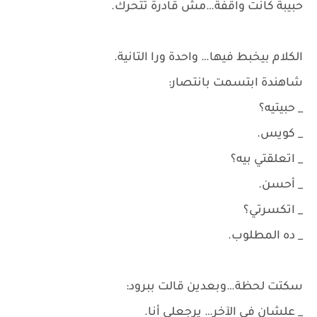
حبيبة كانت واقفة…مش قادرة تتحرك.
الكلام بيخبط فيها… واحدة ورا التانية.
شاهندة ابتسمت بانتصار:
_ حبيتيه؟
_ كويس.
_ اتعلقتي بيه؟
_ أحسن.
_ اتكسرتي؟
_ ده المطلوب.
سكتت لحظة…وبعدين قالت ببرود:
_ علشان في الآخر… يرجعلي أنا.