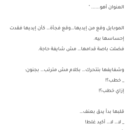
العنوان أهو...... "
الموبايل وقع من إيديها…وقع فجأة… كأن إيديها فقدت
إحساسها بيه.
فضلت باصة قدامها… مش شايفة حاجة.
وشفايفها بتتحرك… بكلام مش مترتب… بجنون:
_ خطب؟!
إزاي خطب؟!
قلبها بدأ يدق بعنف…
_ لا… لا… أكيد غلط!