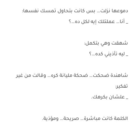
دموعها نزلت… بس كانت بتحاول تمسك نفسها:
_ أنا… عملتلك إيه لكل ده…؟
شهقت وهي بتكمل:
_ ليه تأذيني كده…؟
شاهندة ضحكت… ضحكة مليانة كره… وقالت من غير
تفكير:
_ علشان بكرهك.
الكلمة كانت مباشرة… صريحة… ومؤذية.