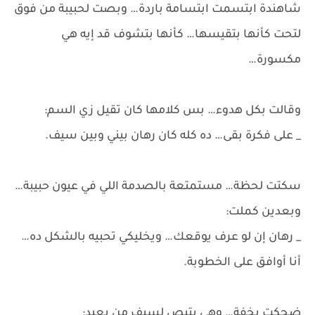
شاهندة ابتسمت ابتسامة باردة… وبصت لحبيبة من فوق
لتحت كأنها بتقيسها… كأنها بتشوف قد إيه هي
مكسورة…
وقالت بكل هدوء… بس كلامها كان تقيل زي السم:
_ على فكرة بقى… ده كله كان رهان بيني وبين سيف.
سكتت لحظة… مستمتعة بالصدمة اللي في عيون حبيبة…
وبعدين كملت:
_ رهان إن لو عرف يوقعك… ويخليكي تحبيه بالشكل ده…
أنا أوافق على الخطوبة.
ضحكت بخفة… وهي بتبص لسيف من بعيد: