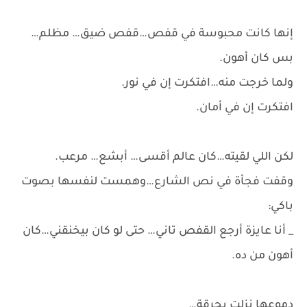
إنها كانت محبوسة في قفص…قفص ضيق… مظلم…
بس كان أهون.
ولما خرجت منه…افتكرت إن في نور.
افتكرت إن في أمان.
لكن اللي لقيته…كان عالم أقسى… أبشع… مرعب.
وقفت فجأة في نص الشارع…وهمست لنفسها بصوت
باكي:
_ أنا عايزة أرجع القفص تاني… حتى لو كان بيخنقني…كان
أهون من ده.
دموعها نزلت بحرقة…