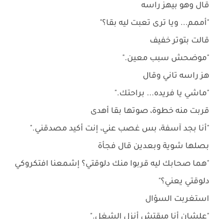
قال وهو بيهز راسه
"أممم... ويا ترى تعبت ليه بقا؟"
قالت بتوتر خفيف
"موضحش سبب معين."
هز راسه تاني وقال
"ماشي يا فريده... براحتك."
قربت منه خطوة، صوتها بقا أهدى
"أنا بجد آسفة، بس غصب عني، إنت أكيد مصدقني."
بصلها شوية وبعدين قال فجأة
"هما صحابك ليه قربوا منك دلوقتي؟ إشمعنا افتكروكي
دلوقتي يعني؟"
استغربت السؤال
"علشان أنا مبقتش أنزل الشغل."