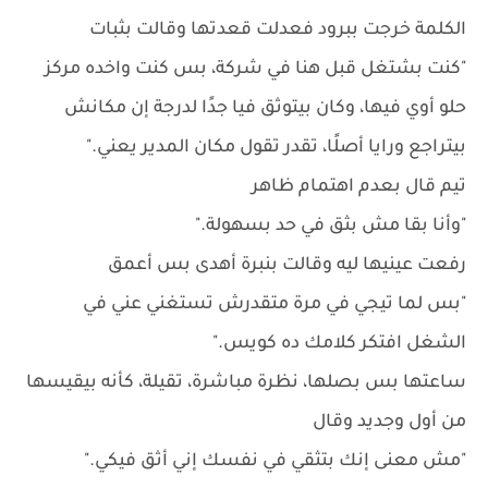
الكلمة خرجت ببرود فعدلت قعدتها وقالت بثبات
"كنت بشتغل قبل هنا في شركة، بس كنت واخده مركز
حلو أوي فيها، وكان بيتوثق فيا جدًا لدرجة إن مكانش
بيتراجع ورايا أصلًا، تقدر تقول مكان المدير يعني."
تيم قال بعدم اهتمام ظاهر
"وأنا بقا مش بثق في حد بسهولة."
رفعت عينيها ليه وقالت بنبرة أهدى بس أعمق
"بس لما تيجي في مرة متقدرش تستغني عني في
الشغل افتكر كلامك ده كويس."
ساعتها بس بصلها، نظرة مباشرة، تقيلة، كأنه بيقيسها
من أول وجديد وقال
"مش معنى إنك بتثقي في نفسك إني أثق فيكي."