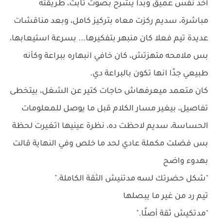
أخد نفس عميق وبدأ يشرح بصوت ثابت، طريقته
مباشرة، سديم ركزت معاه بتركيز كامل، وبعد مناقشات
عديدة تيم فعلا كان منبهر بتفكيرها... بسرعة استيعابها،
بس ملامحه متهزتش، كان خافي انبهاره ببراعة وكأنه
طبيعي جدًا انها تكون بالبراعة دي.
كان متعمد ميعرفهاش حاجات كتير عن الشغل، بيتخطى
تفاصيل، بيغير مسار الكلام قبل ما يوصل للمعلومات
الحساسة، سديم لاحظت ده، نظرة عينيها اتغيرت لحظة
بس فضلت مكملة عادي لحد ما خلص وفي النهاية قالت
بهدوء واضح
"شكل حضرتك لسه مدتنيش الثقة الكاملة."
تيم رد من غير ما يبصلها
"مدتكيش ثقة أصلًا."