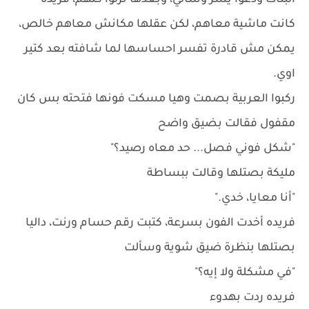
البنات ودعوا يسر وسالي، وبعدها نزلوا كلهم، فريده
كانت ماشية معاهم، لكن عقلها مكانش معاهم خالص،
يمكن مش قادرة تفسر احساسها لما شافته بعد كتير
اوي.
ركبوا العربية بصمت وهيا مسكت فونها فتحته بس كان
مقفول فقالت بضيق واضح
"شكل فوني فصل... حد معاه رصيد؟"
مليكة بصتلها وقالت ببساطة
"أنا معايا، خدي."
فريده أخدت الفون بسرعة، كتبت رقم حسام ورنت، داليا
بصتلها بنظرة ضيق شوية وسألت
"في مشكلة ولا إيه؟"
فريده ردت بهدوء