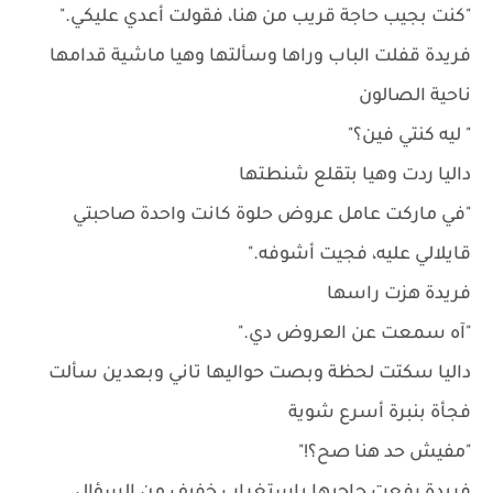
"كنت بجيب حاجة قريب من هنا، فقولت أعدي عليكي."
فريدة قفلت الباب وراها وسألتها وهيا ماشية قدامها
ناحية الصالون
" ليه كنتي فين؟"
داليا ردت وهيا بتقلع شنطتها
"في ماركت عامل عروض حلوة كانت واحدة صاحبتي
قايلالي عليه، فجيت أشوفه."
فريدة هزت راسها
"آه سمعت عن العروض دي."
داليا سكتت لحظة وبصت حواليها تاني وبعدين سألت
فجأة بنبرة أسرع شوية
"مفيش حد هنا صح؟!"