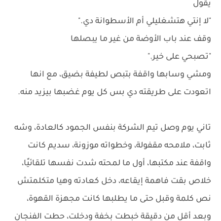
يقول
"لا إنتي هتشغليلي أم الأسطوانة دي."
وقف عند باب الأوضة من غير ما يبصلها
"تصبحي على خير."
ومشي وسابها واقفة بتبص لطيفة بضيق، مع انها
اتعودت على طريقته دي بس كل يوم غضبها بيزيد منه.
تاني يوم وصل تيم الشركة بنفس الجمود كالعادة، وشه
ثابت، ملامحه مقفولة، وخطواته موزونة، سديم كانت
واقفة عند مكتبها، أول ما لمحته شدت نفسها تلقائيًا،
خلاص بقت فاهمة إيقاعه، دخل كعادته وهيا متكلمتش
نص كلمة وقبل حتى ما يطلبها كانت مجهزة القهوة،
وبعد أقل من دقيقة خبطت بخفة ودخلت، حطت الفنجان