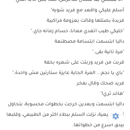
"أنا همشي بقا عشان متأخرش، كنت بس حابة أعدي
أسلم عليكي واقعد مع فريد شويه"
فريدة بصتلها وقالت بعزومة مراكبية
"خليكي طيب اتغدي معانا، حسام زمانه جاي."
داليا ابتسمت ابتسامة مصطنعة
"مرة تانية بقى."
قربت من فريد وربتت على شعره بخفة
"باي يا نجم... المرة الجاية عايزة ستارتين مش واحدة."
فريد ضحك وقال بفخر
"هاخد ثري!"
داليا ابتسمت وبعدين خرجت بخطوات محسوبة، بتحاول
تبان طبيعية، نزلت السلم ببطء اكتر من الطبيعي، وقلبها
بيدق أسرع من خطواتها.