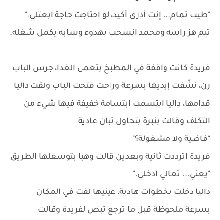
"طيب تمام... إنت أدرى أكيد، لو احتاجت حاجة ابعتلي."
تيم هز راسه ومحمد انسحب بهدوء وسابه يكمل شغله.
فريدة كانت واقفة في المطبخ بتعمل الغدا، جرس الباب
رن، نشّفت إيديها بسرعة وراحت فتحت الباب ولقت داليا
قدامها، داليا ابتسمت ابتسامة خفيفة فيها شيء من
التكلف وقالت بنبرة بتحاول تبان عادية
"فاضية ولا مشغولة؟"
فريدة اترددت ثانية وبعدين قالت وهيا بتوسعلها الطريق
"يعني... تعالي ادخلي."
داليا دخلت بخطوات هادية، عينيها لفت في المكان
بسرعة ملحوظة قبل ما ترجع تبص لفريدة وقالت