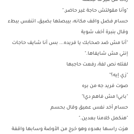
ردت من غير ما تبصله
"وأنا مقولتش حاجة غير حاضر."
حسام فضل واقف مكانه، بيبصلها بضيق، اتنفس ببطء
وقال بنبرة أخف شوية
"أنا مش ضد صحابك يا فريده... بس أنا شايف حاجات
إنتي مش شايفاها."
لفتله نص لفة، رفعت حاجبها
"زي إيه؟"
صوت فريد جه من بره
"بابي! مش فاهم دي!"
حسام أخد نفس عميق وقال بحسم
"هنكمل كلامنا بعدين."
هزت راسها بهدوء وهو خرج من الأوضة وسابها واقفة