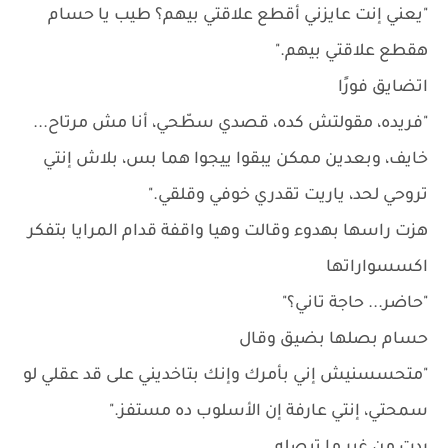
"يعني إنت عايزني أقطع علاقتي بيهم؟ طيب يا حسام
هقطع علاقتي بيهم."
اتضايق فورًا
"فريده، مقولتش كده، قصدي سطّحي، أنا مش مرتاح...
خايف، وبعدين ممكن يبقوا ييجوا هما بس، بلاش إنتي
تروحي لحد، ياريت تقدري خوفي وقلقي."
هزت راسها بهدوء وقالت وهيا واقفة قدام المرايا بتفكر
اكسسواراتها
"حاضر... حاجة تاني؟"
حسام بصلها بضيق وقال
"متحسسنيش إني بأمرك وإنك بتاخديني على قد عقلي لو
سمحتي، إنتي عارفة إن الأسلوب ده مستفز."