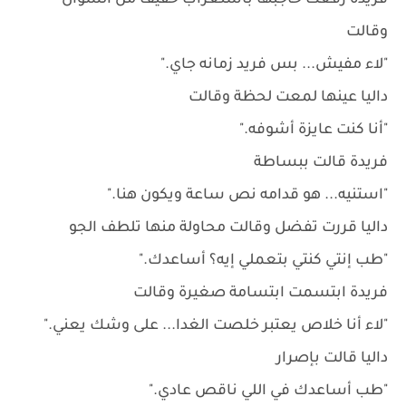
فريدة رفعت حاجبها باستغراب خفيف من السؤال
وقالت
"لاء مفيش... بس فريد زمانه جاي."
داليا عينها لمعت لحظة وقالت
"أنا كنت عايزة أشوفه."
فريدة قالت ببساطة
"استنيه... هو قدامه نص ساعة ويكون هنا."
داليا قررت تفضل وقالت محاولة منها تلطف الجو
"طب إنتي كنتي بتعملي إيه؟ أساعدك."
فريدة ابتسمت ابتسامة صغيرة وقالت
"لاء أنا خلاص يعتبر خلصت الغدا... على وشك يعني."
داليا قالت بإصرار
"طب أساعدك في اللي ناقص عادي."