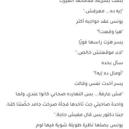
بصت بسرعة، ملامحها اتغيرت
"إيه ده... معرفش."
يونس عقد حواجبه أكتر
"هيا وقعت؟"
يسر هزت راسها فورًا
"لاء، موقعتش خالص."
سأل بحده
"أومال ده إيه؟"
يسر أخدت نفس وقالت
"مش عارفة... بس النهارده صحابي كانوا عندي، ولما
واحدة صاحبتي جت تاخدها فجأة صرخت جامد خضّتنا كلنا،
جبنا دكتور بس قال مفيش حاجة."
يونس بصلها نظرة طويلة شوية فيها لوم