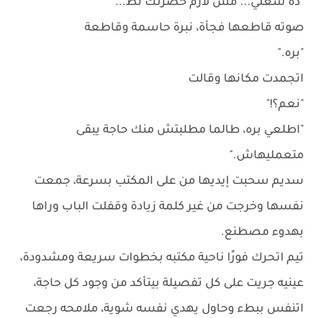
"ده شغلي... مش لازم حضرتك تط..."
صوته قاطعها فجأة، نبرة حاسمة وقاطعة
"بره."
اتجمدت مكانها وقالت
"نعم؟!"
"اطلعي بره، طالما مطلبتش منك حاجة يبقى
متعمليهاش."
سديم سحبت إيديها من على المكتب بسرعة، جمعت
نفسها وخرجت من غير كلمة زيادة وقفلت الباب وراها
بهدوء مصطنع.
تيم اتحرك فورًا ناحية مكتبه بخطوات سريعة ومشدودة،
عينيه جريت على كل تفصيلة بيتأكد من وجود كل حاجة،
اتنفس ببطء وحاول يهدي نفسه شوية، ملامحه رجعت