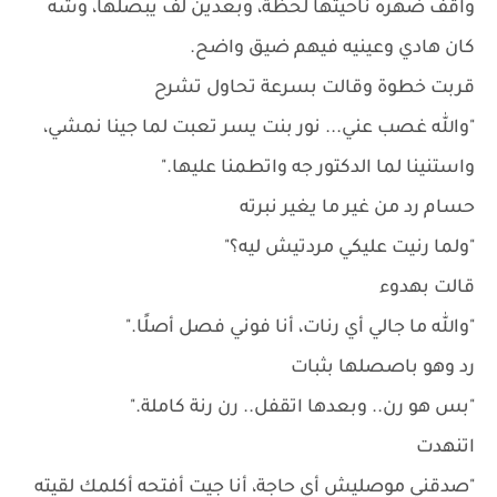
واقف ضهره ناحيتها لحظة، وبعدين لف يبصلها، وشه
كان هادي وعينيه فيهم ضيق واضح.
قربت خطوة وقالت بسرعة تحاول تشرح
"والله غصب عني... نور بنت يسر تعبت لما جينا نمشي،
واستنينا لما الدكتور جه واتطمنا عليها."
حسام رد من غير ما يغير نبرته
"ولما رنيت عليكي مردتيش ليه؟"
قالت بهدوء
"والله ما جالي أي رنات، أنا فوني فصل أصلًا."
رد وهو باصصلها بثبات
"بس هو رن.. وبعدها اتقفل.. رن رنة كاملة."
اتنهدت
"صدقني موصليش أي حاجة، أنا جيت أفتحه أكلمك لقيته