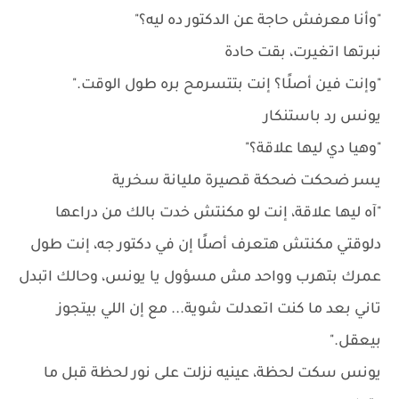
"وأنا معرفش حاجة عن الدكتور ده ليه؟"
نبرتها اتغيرت، بقت حادة
"وإنت فين أصلًا؟ إنت بتتسرمح بره طول الوقت."
يونس رد باستنكار
"وهيا دي ليها علاقة؟"
يسر ضحكت ضحكة قصيرة مليانة سخرية
"آه ليها علاقة، إنت لو مكنتش خدت بالك من دراعها
دلوقتي مكنتش هتعرف أصلًا إن في دكتور جه، إنت طول
عمرك بتهرب وواحد مش مسؤول يا يونس، وحالك اتبدل
تاني بعد ما كنت اتعدلت شوية... مع إن اللي بيتجوز
بيعقل."
يونس سكت لحظة، عينيه نزلت على نور لحظة قبل ما