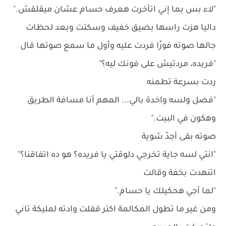
"لاء بس بما إني اتأخرت هعرف حسام عشان ميقلقش."
داليا هزت راسها بضيق خفيف وسكتت وبعد لحظات
جالها صوته فورًا فردت عليه وأول ما سمع صوتها قال
"فريده، مردتيش على فونك ليه؟"
ردت بسرعة تطمنه
"فصل ولسه واخدة بالي... المهم أنا مسافة الطريق
وهكون في البيت."
صوته بقى أجدّ شوية
"انتي لسه جاية تخرجي دلوقتي يا فريده؟ هو ده اتفاقنا؟"
اتنهدت بخفة وقالت
"لما أجي هحكيلك يا حسام."
ومن غير ما تطول المكالمة اكتر قفلت وادته لمليكة تاني