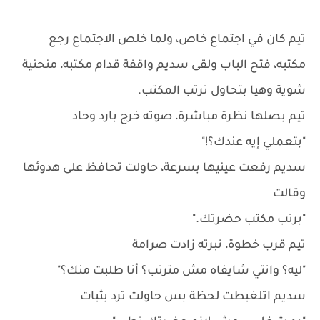
تيم كان في اجتماع خاص، ولما خلص الاجتماع رجع
مكتبه، فتح الباب ولقى سديم واقفة قدام مكتبه، منحنية
شوية وهيا بتحاول ترتب المكتب.
تيم بصلها نظرة مباشرة، صوته خرج بارد وحاد
"بتعملي إيه عندك؟!"
سديم رفعت عينيها بسرعة، حاولت تحافظ على هدوئها
وقالت
"برتب مكتب حضرتك."
تيم قرب خطوة، نبرته زادت صرامة
"ليه؟ وانتي شايفاه مش مترتب؟ أنا طلبت منك؟"
سديم اتلغبطت لحظة بس حاولت ترد بثبات