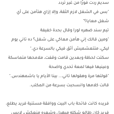
سديم ردت فورًا من غير تردد
"بس في الشغل لازم الثقة، وإلا إزاي هتأمن على أي
شغل معايا؟"
تيم سند ضهره لورا وقال بحدة خفيفة
"ومين قالك إني هأمن معاكي على شغل؟ ده تاني يوم
ليكي، متتعشميش أثق فيكي بالسرعة دي."
سكتت لحظة وبعدين قامت وقفت، ملامحها متماسكة
وعينيها فيها لمعة تحدي واضحة
"قولتها مرة وهقولها تاني... بينا الأيام يا باشمهندس."
قالت كلامها وانسحبت بسرعة من المكتب.
فريده كانت فاتحة باب البيت ووافقة مستنية فريد يطلع،
فريد كان طالع شكله مبهدل وشعره منعكش، لابس