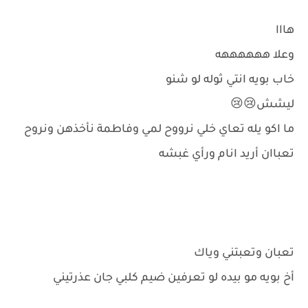
هااا
وعلا ههههههه
خاب بويه انتي ثوله لو شنو
ليشش😢😢
ما اكو يله تعاي خلي نرووح لمي وفاطمة نأخذهن ونروح
تعباان أريد انام ورأي غبشه
تعبان وتعبتني وياك
أخ بويه مو بيده لو تعرفين ضيم كلبي جان عذرتيني