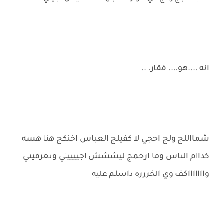
انه ....هو.... فقار. ..
شمااللج ولج احجي لا كفيلج العباس اخنكج هنا هسه
كداام الناس وما ارحمج ليششش اجييييتي وتعرفيني
واااااااكف وي الخررره داسلم عليه