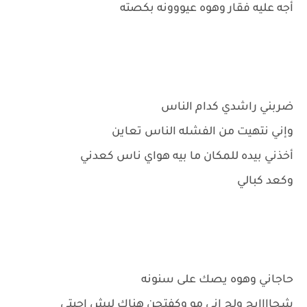
أجه عليه فقار وهوه عيووونه بكصته
ضربني راشدي كدام الناس
وإني نتهيت من الفشله الناس تعاين
أخذني بيده للمكان ما بيه هواي ناس كعدني
وكعد كبالي
حاجاني وهوه يصك على سنونه
شجاااابج ولج اني مو وكفتجن هناك ليش اجيتي