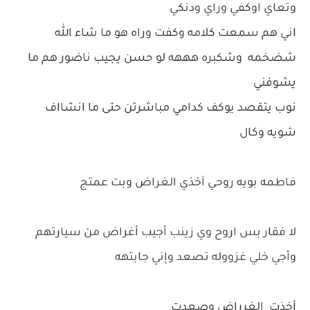
وتعاي اوكفي وراي ودنكي
اني هم سمعت كلامه وكفت وراه هو ما شاء الله
شضخمه وشكبره هههه لو حسن يجيب ناضور هم ما
يشوفني
نوب يتقصد يوكف كدامي مباشرتن حتى ما انشااف
شويه وكال
فاطمه بويه روحي آخذي الغراض وبت عمتج
لا فقار بس اروح وي زينب أجيب أغراض من سيارتهم
وأجي خلي غزووله تصعد وإني جايتهه
أخذت الغرراض وصعدت