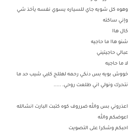
وهوه كل شويه جاي للسياره يسوي نفسه يأخذ شي
وإني ساكته
كال هاا
شنو هاا ما حاجيه
عبالي حاجيتيني
لا ما حاجيه
خووش بويه بس دنكي رحمه لهللج كلبي شيب حد ما
نتحرك ونولي اني طلعت روحي. .....
اعذروني بس والله ضرروف كوه كتبت البارت انشالله
اعوضكم والله
احبكم وشكرا على التصويت