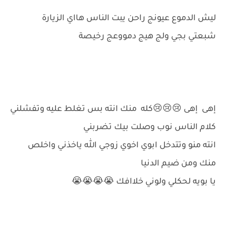
ليش الدموع عيونج راحن يبت الناس هااي الزيارة
شبعتي بجي ولج هيج دمووعج رخيصة
إهى إهى 😢😢😢كله منك انته بس تغلط عليه وتفشلني
كلام الناس نوب وصلت بيك تضربني
انته منو وتتدخل ابوي اخوي زوجي الله ياخذني واخلص
منك ومن ضيم الدنيا
يا بويه لحكلي ولوني خلاافك 😭😭😭😭