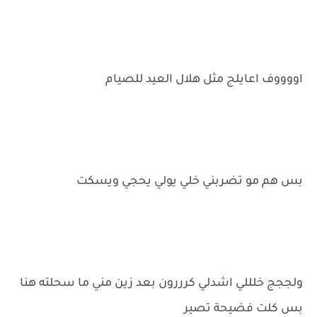
اووووف اعايلج مثل هلال العيد للصيام
بس هم مو تضربني خلي يولي يحجي ويسكت
ولججج خلللي اشدلي كرررون بعد زين مني ما سحلته هنا
بس كلت فضيحة تصير