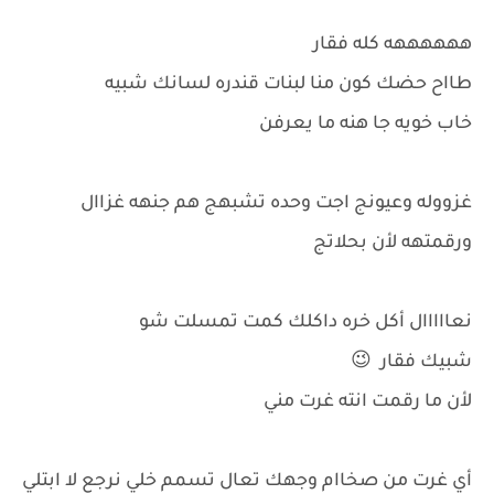
ههههههه كله فقار
طااح حضك كون منا لبنات قندره لسانك شبيه
خاب خويه جا هنه ما يعرفن
غزووله وعيونج اجت وحده تشبهج هم جنهه غزاال
ورقمتهه لأن بحلاتج
نعااااال أكل خره داكلك كمت تمسلت شو
شبيك فقار 😉
لأن ما رقمت انته غرت مني
أي غرت من صخاام وجهك تعال تسمم خلي نرجع لا ابتلي