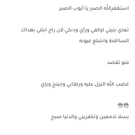
استغفرالله الصبر يا أيوب الصبر
تعاي بنيتي اوكفي ورأي ودنكي لأن راح ابتلي بهذاك
السااقط واشلع عيونه
منو تقصد
غضب الله النزل عليه ورطاني وجبتج وياي
😳😳
بسلا تدمعين وتكفريني والدنيا صبح