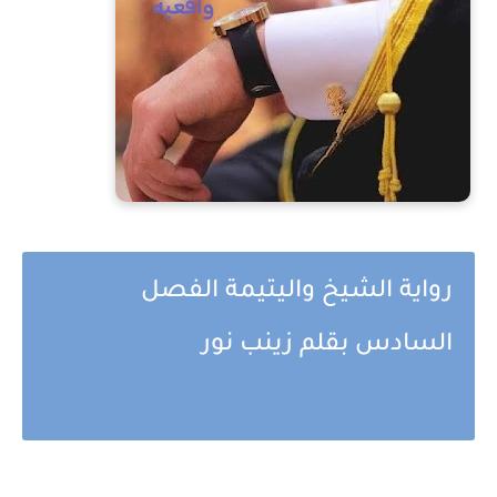
رواية الشيخ واليتيمة الفصل
السادس بقلم زينب نور