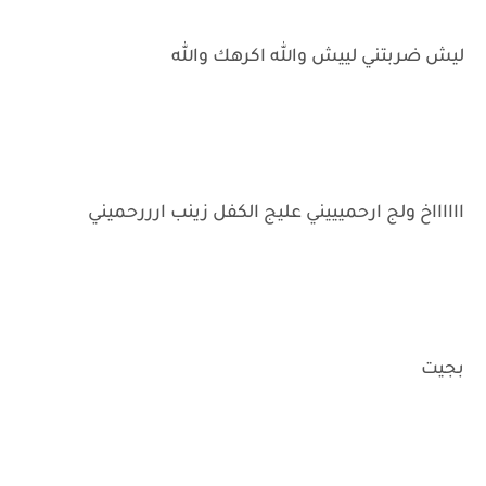
ليش ضربتني لييش والله اكرهك والله
ااااااخ ولج ارحميييني عليج الكفل زينب ارررحميني
بجيت