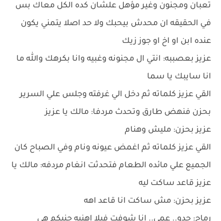
تعبان ومجنون وغير مؤهل علشان كده الكل معاك بس
في الحقيقه ان محدش بيحبك ولا حد اصلا يتمني يكون
عنده ابن او اخ او جوز زيك
عزيز بعصببه: انتي ال مجنونه وغبيه وانا بكرهك والله ما
انا سايبك يا سما
القي عزيز كلماته ثم دخل الي غرفته وجلس علي السرير
بحزن فنهض طارق وتحدث مردفا: مالك يا عزيز
عزيز بحزن: مليش وهنام
القي عزيز كلماته ثم اغمض عيونه ونام وفي الصباح كان
الجميع علي مائده الطعام فتحدثت انغام مردفه: مالك يا
عزيز قاعد ساكت ليه
عزيز بحزن: مش ساكت انا قاعد اهه
رماح: جدو.. عمي.. انا شوفت فيلا اهنيه جنبكم هي