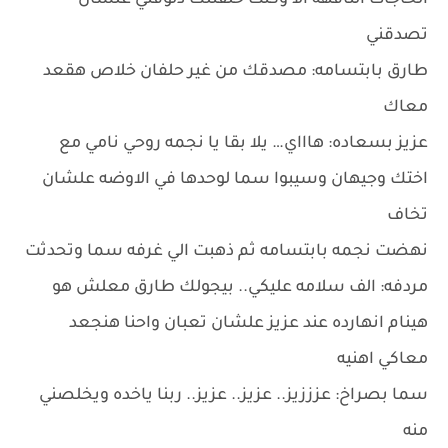
الحاجات التافهه الا وكنت حلفتلك دلوقتي علشان
تصدقني
طارق بابتسامه: مصدقك من غير حلفان خلاص هقعد
معاك
عزيز بسعاده: هاااي… يلا بقا يا نجمه روحي نامي مع
اختك وجيهان وسيبوا سما لوحدها في الاوضه علشان
تخاف
نهضت نجمه بابتسامه ثم ذهبت الي غرفه سما وتحدثت
مردفه: الف سلامه عليكي.. بيجولك طارق معلش هو
هينام انهارده عند عزيز علشان تعبان واحنا هنجعد
معاكي اهنيه
سما بصراخ: عزززيز.. عزيز.. عزيز.. ربنا ياخده ويخلصني
منه