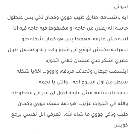
اخواتي
ايه بابتسامه: طارق طيب جووي وكمان ذكي بس علطول
حاسه انه زعلان من حاجه او مضغوط فيه حاجه فيه انا
لسه مش عارفه افهمها بس هو كمان شكله حلو
بصراحه مكنتش اتوقع اني اتجوز واحد زيه وهفضل طول
عمري اشكر جدي علشان خلاني اتجوزه
ابتسمت جيهان وتحدثت مردفه: واووو… اخةيا شكله
سيطر من اول اسبوع اهه… وانتي يا نجمه
نجمه بابتسامه: مش عارفه اجول اي غير اني محظوظه
والله اني اتجوزت عزيز…. هو دمه خفيف جووي وكمان
طيب وذكي جووي ما شاء الله.. تعرفي انل نفسي يرجع
كويس