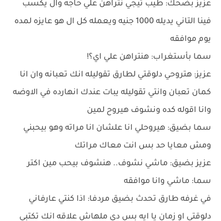
عزيز بضحك: طيب تيجي نتراهن علي حاجه وال يكسب
فينا التاني يديله 1000 جنيه ويعمله كل ال هو عايزه لمده
يوم موافقه
سما بأستغراب: هنتراهن علي اي؟!
عزيز: هتروحي دلوقتي لطارق تقوليله انك تعبانه وان انا
كمان تعبان وانتي تقوليله يبات عندك انهارده في الاوضه
وانا اقوله كده ونشوف هيروح لمين
سما بضيق: هيروحلي انا علشان انا مراته وهو بيحبني
ومش معايا حد بس انت معاك مراتك
عزيز بضيق: ماشي نشوف.. هنشوف بيحب مين اكتر
سما: ماشي وانا موافقه
في غرفه طارق تحدث بضيق مردفا: اذا كنتي عارفاني
دلوقتي او زمان يا ايه بس دي ملهاش علاقه انك تكتبي