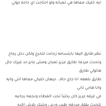
ايه: خليك معاها هي تعبانه ولو احتاجت اي حاجه جولي
نظر طارق اليها بابتسامه زجاءت لتخرج ولكن دخل رماح
وتحدث مردفا: طارق عزيز تعبان ومش عايز حد غيرك جال
هاتولي طارق
طارق بلهفه: انا جاي حالا.. جيهان خليكي معاها انتي وايه
وانا هاجي تاني
في غرفه عزيز كان يختبأ تحت الغطاء ونجمه بجانبه
تتحدث بقلق مردفه: طيب وريني وشك بلاش اكده