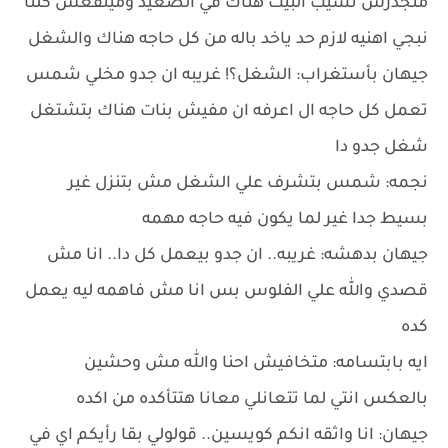
متجدرش تسيب البيت هناك في الصعيد ومينفعش كلنا
نبجي اهنيه لازم حد ياخد باله من كل حاجه هناك والشغل
جيهان بأستغراب: الشغل؟! غريبه ان جدو مخلي شمس
تعمل كل حاجه ال اعرفه ان مفيش بنات هناك بتشتغل
شغل جدو دا
نجمه: شمس بتشرف علي الشغل مش بتنزل غير
بسيط جدا غير لما يكون فيه حاجه مهمه
جيهان بدهشه: غريبه.. ان جدو بيعمل كل دا.. انا مش
قصدي والله علي الفلوس بس انا مش فاهمه ليه يعمل
كده
ايه بابتسامه: متخافيش احنا والله مش وحشين
بالعكس انتي لما تتعانلي معانا هتتأكده من اكده
جيهان: انا واثقه انكم كويسين.. قولولي بقا رأيكم اي في