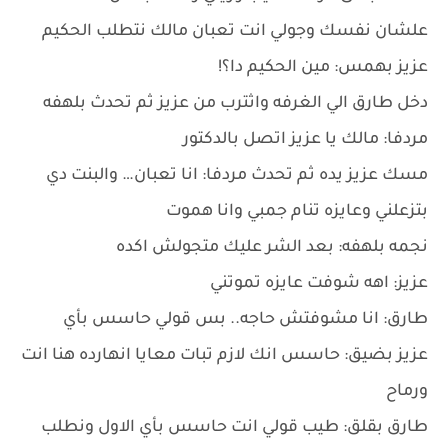
علشان نفسك وجولي انت تعبان مالك نتطلب الحكيم
عزيز بهمس: مين الحكيم دا؟!
دخل طارق الي الغرفه واثترب من عزيز ثم تحدث بلهفه
مردفا: مالك يا عزيز اتصل بالدكتور
مسك عزيز يده ثم تحدث مردفا: انا تعبان… والبنت دي
بتزعلني وعايزه تنام جمبي وانا هموت
نجمه بلهفه: بعد الشر عليك متجولش اكده
عزيز: اهه شوفت عايزه تموتني
طارق: انا مشوفتش حاجه.. بس قولي حاسس بأي
عزيز بضيق: حاسس انك لازم تبات معايا انهارده هنا انت
ورماح
طارق بقلق: طيب قولي انت حاسس بأي الاول ونطلب