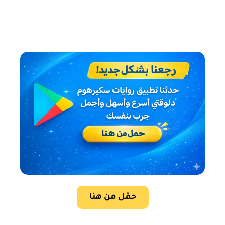
حمّل من هنا