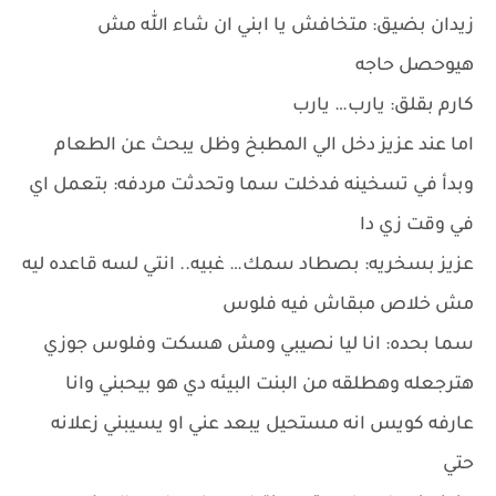
زيدان بضيق: متخافش يا ابني ان شاء الله مش
هيوحصل حاجه
كارم بقلق: يارب… يارب
اما عند عزيز دخل الي المطبخ وظل يبحث عن الطعام
وبدأ في تسخينه فدخلت سما وتحدثت مردفه: بتعمل اي
في وقت زي دا
عزيز بسخريه: بصطاد سمك… غبيه.. انتي لسه قاعده ليه
مش خلاص مبقاش فيه فلوس
سما بحده: انا ليا نصيبي ومش هسكت وفلوس جوزي
هترجعله وهطلقه من البنت البيئه دي هو بيحبني وانا
عارفه كويس انه مستحيل يبعد عني او يسيبني زعلانه
حتي