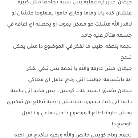
جيهان: عزيز ليه عمليه بس نسبه نجاحها مش كبيره
علشان كده بابا وماما وكارق خافوا يعملوها علشان لو
لاقدر الله فشلت هو ممكن يموت او يحصله اي اعاقه في
جسمه هتأثر عليه جامد
نجمه بلهفه: طيب ما نفكر في الموضوع دا مش يمكن
تنجح
جيهان: مش عارفه والله يا نجمه بس نبقي نفكر
ايه بابتسامه: جوليلنا انتي رماح عامل اي معاكي
جيهان بضيق: الحمد لله… كويس.. بس فكره اني حاسه
دايما اني كنت مجبوره عليه مش راضيه تطلع من تفكيري
ومش عارفه اطلع الموضوع دا من دماغي ولا اقبل
الوضع دا
نجمه: رماح كويس خالص والله وبكره تتأكدي من اكده