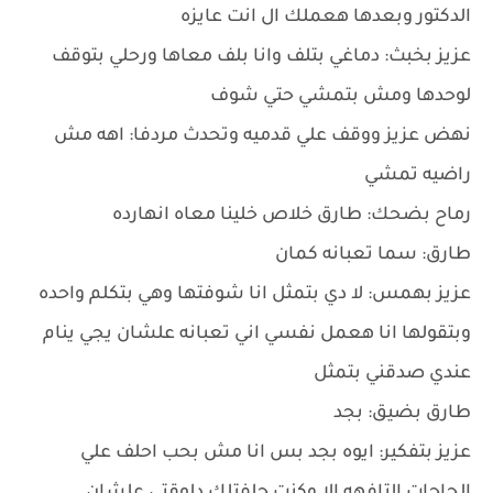
الدكتور وبعدها هعملك ال انت عايزه
عزيز بخبث: دماغي بتلف وانا بلف معاها ورحلي بتوقف
لوحدها ومش بتمشي حتي شوف
نهض عزيز ووقف علي قدميه وتحدث مردفا: اهه مش
راضيه تمشي
رماح بضحك: طارق خلاص خلينا معاه انهارده
طارق: سما تعبانه كمان
عزيز بهمس: لا دي بتمثل انا شوفتها وهي بتكلم واحده
وبتقولها انا هعمل نفسي اني تعبانه علشان يجي ينام
عندي صدقني بتمثل
طارق بضيق: بجد
عزيز بتفكير: ايوه بجد بس انا مش بحب احلف علي