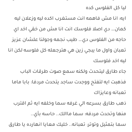
ليا كل الفلوس كده
ايه: انا مش فاهمه انت مستغرب اكده ليه وزعلان ليه
كمان… دي اصلا فلوسك انت انا مش من خقي اخد اي
حاجه من الفلوس دي… طيب نجمه وجولنا علشان عزيز
تعبان واول ما يبجي زين هي هترجعله كل فلوسه لكن انا
ليه اخد فلوسك
جاء طارق ليتحدث ولكنه سمع صوت طرقات الباب
فذهبت ايه لتفتح ووجدت ساجد يتحدث مردفا: بابا ماما
تعبانه وعايزاك
ذهب طارق بسرعه الي غرفه سما وخلفه ايه ثم اقترب
منها وتحدث مردفه: سما ماالك.. حاسه بأي..
سما بتمثيل وتوتر: تعبانه.. خليك معايا انهارده يا طارق