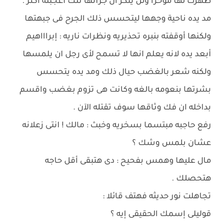
ظهرت لها مؤخرا ولن ينكر ان جرأتها تلك أعجبته أكثر .
مد يده ناحية وجهها ليتحسس ذلك الجرح فى جبهتها
ولكنها أوقفته بنبره تحذيريه ونظرات ناريه : إبراااهيم
أبعد يده لانه يعلم انها لا تسمح لأى رجل ان يلمسها
ولكنه شعر بالغضب حيال ذلك ومد يده يتحسس
بشرتها بنعومه بالغه وكانت هى تزوم بغضب واقسم
بداخله ان فك وثاقها سوف تقتله الآن .
رفع حاجبه مبتسما بسخريه وخبث : مالك ! انتى زعلانه
عشان بلمس وشك ؟
مال عليها وهمس بفحيح : دى هتبقى أقل حاجه
هتحصلك .
تجاهلت نور حديثه فهتف قائلا :
قوليلى إسمك الحقيقى إيه ؟