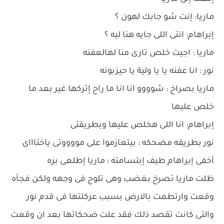
ماريا: إنت شو جابك لهون ؟
إبراهام: انتى اللى جايه هنا ليه ؟
ماريا : اجيت خلص تارى منا لهالعفنه
نور : انا عفنه يا يا ولية يا حيزبونه
ماريا بصراخ : شوووو انا انا ما راح إتركها غير بعد ما
خلص عليها
إبراهام: انا اللى هخلص عليها وبطريقتى
نور بطريقه مضحكه : بيتعازموا على مووووتى ياختاااى
أخفى إبراهام طيف إبتسامته : ماريا إطلعى بره
ظلت ماريا تصرخ بغضب وهى تلوح فى وجهه ولكن فجأه
وقعت وارتطمت بالارض بسبب عركلتها فى قدم نور
والتى كانت تقصد ذلك فقد علت ضحكاتها بعد ان وقعت