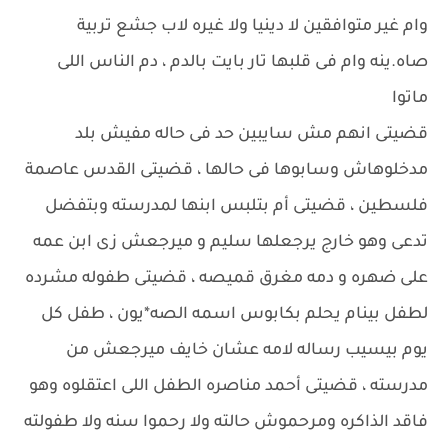
وام غير متوافقين لا دينيا ولا غيره لاب جشع تربية
صاه.ينه وام فى قلبها تار بايت بالدم ، دم الناس اللى
ماتوا
قضيتى انهم مش سايبين حد فى حاله مفيش بلد
مدخلوهاش وسابوها فى حالها ، قضيتى القدس عاصمة
فلسطين ، قضيتى أم بتلبس ابنها لمدرسته وبتفضل
تدعى وهو خارج يرجعلها سليم و ميرجعش زى ابن عمه
على ضهره و دمه مغرق قميصه ، قضيتى طفوله مشرده
لطفل بينام يحلم بكابوس اسمه الصه*يون ، طفل كل
يوم بيسيب رساله لامه عشان خايف ميرجعش من
مدرسته ، قضيتى أحمد مناصره الطفل اللى اعتقلوه وهو
فاقد الذاكره ومرحموش حالته ولا رحموا سنه ولا طفولته