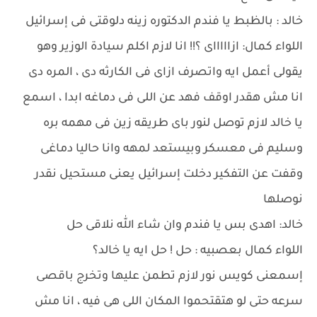
خالد : بالظبط يا فندم الدكتوره زينه دلوقتى فى إسرائيل
اللواء كمال: ازاااااى ؟!! انا لازم اكلم سيادة الوزير وهو
يقولى أعمل ايه واتصرف ازاى فى الكارثه دى ، المره دى
انا مش هقدر اوقف فهد عن اللى فى دماغه ابدا ، اسمع
يا خالد لازم توصل لنور باى طريقه زين فى مهمه بره
وسليم فى معسكر وبيستعد لمهه وانا حاليا دماغى
وقفت عن التفكير دخلت إسرائيل يعنى مستحيل نقدر
نوصلها
خالد: اهدى بس يا فندم وان شاء الله نلاقى حل
اللواء كمال بعصبيه : حل ! حل ايه يا خالد؟
إسمعنى كويس نور لازم تطمن عليها وتخرج باقصى
سرعه حتى لو هتقتحموا المكان اللى هى فيه ، انا مش