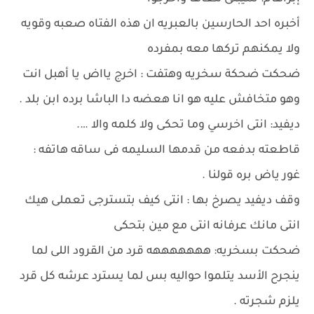
أخبره احد الحارسين بالعبريه ان هذه الفتاه صعبه وقويه
ولا يمكنهم تركها معه بمفرده
ضحكت ضحكة سخريه وهتفت : اخرج يااض يا أهبل انت
وهو متخافش عليه هو انا هعضه دا الباشا برده ابن بلد .
ديفيد: انتى اخرسي وما تحكى ولا كلمه والا ….
قاطعته بدفعه من قدمها السليمه فى ساقه هاتفه :
غور ياض بره قولنا .
وقف ديفيد يصرخ بها : انتى كيف بتسترجى تعملى هيك
انتى مانك عرفانه انتى مع مين بتحكى
ضحكت بسخريه: هههههههه قرد من القرود اللى لما
ينجرح الأسد يتلموا حواليه بس لما يسترد عرشه كل قرد
يلزم شجرته .