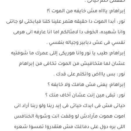
حققتلى حلم حياتى .
إبراهام: ياااه مش خايفه من الموت ؟!
نور : أبدا الموت دا حقيقه هتمر علينا كلنا فيابختى لو جاتنى
وانا شهيده، الخوف دا لامثالكم اما انا عارفه انى هرمى
نفسي فى عش دبابير وجياله بنفسي .
إبراهام: طيب يا نور وانا هوريكى إللى عمرك ما شوفتيه
عشان لما متخافيش من الموت تخافى من إبراهام
نور : بس ياااض واتكلم على قدك .
إبراهام: يعنى مش هامك ولا خايفه ؟
نور : تبقى مين إنت عشان أخاف منك ؟
حياتى مش فى ايدك حياتى فى إيد ربنا ولو ربنا أراد انى
اموت هموت مأرادش لو وقفت انت وشوية الخنافس
اللى بره دول على دماغك مش هتقدروا تمسوا شعره