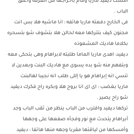
أمسك ديفيد ماريا وقام باخراجها من الغرفه واغلق
الباب .
فى الخارج دفعته ماريا هاتفه : انا ماشيه هلا بس انت
مجنون كيف بتتركها معه لحالن هلا بتشوف شو بتسحره
بكلاما هاديك المشعوذه
ديفيد: اهدى ماريا الماما طلبته لابراهام وهى بتحكى معه
وبتفهم منه شو بده يسوى مع هاديك البنت وبعدين لا
تنسي انه إبراهام هو يا إللى طلب انه نجيبا لهالبنت
ماريا بغضب : اى اى انا بروح هلا وبكره راح فكرك ديفيد
شو راح يصير .
تركها ديفيد واقترب من الباب ينظر من ثقب الباب وجد
أبراهام يتحدث مع نور وفجأه صفعها على وجهها
وأمسكها من لياقتها مقربا وجهه منها هاتفا : ديفيد