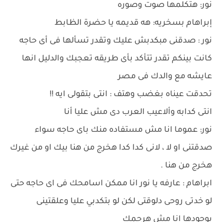
نور: هتكلمها صوت وصوره
إبراهام بسخريه: هه قديمه يا حضرة الظابط
نور : صدقنى مبكدبش عليك وتقدر تسألها فى أى حاجه
كانت بينكم تقدر تتأكد بأى طريقه تعجبك والدليل انها
عايشه مع والدك فى مصر
تحدقت عيناه بغضب وهتف : انتى بتقولى ايه !!
انتى كدابه وألاعيب العرب دى مش عليا أنا
نور: عموما انا مش مستفاده منك باى حاجه سواء
صدقتنى او لا ، لانى كدا كدا هخرج من هنا بيك او من غيرك
هخرج من هنا .
ابراهام : عارفه يا نور انا ممكن اسامحك فى اى حاجه حتى
لو خدتى روحى دلوقتى لكن لو بتكدبي عليا وعلقتينى
بوجودها انا مش هرحمك