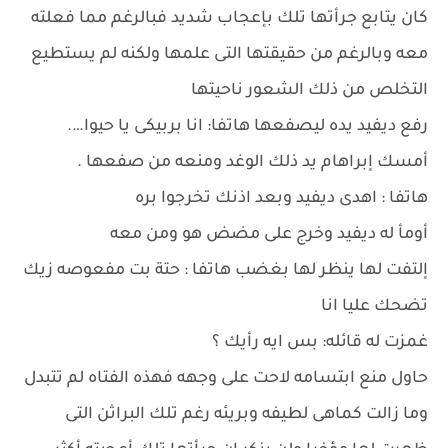
كان يتابع جرأتها تلك بإعجاب شديد فبالرغم مما فعلته
معه وبالرغم من حقيقتها التى علمها ولكنه لم يستطيع
التخلص من ذلك الشعور ناحيتها
رفع ديفيد يده ليصفعها هاتفا: انا بربيكى يا حيوا….
أمسك إبراهام يد ذلك الوغد ومنعه من صفعها .
هاتفا : اهدى ديفيد وبعد اذنك تخرجوا بره
أومأ له ديفيد وخرج على مضض هو ومن معه
إلتفت لها ينظر لها بغضب هاتفا : حتة بت مفعوصه زيك
تضحك عليا انا
غمزت له قائله: بس ايه رأيك ؟
حاول منع ابتسامه لاحت على وجهه فهذه الفتاه لم تتبدل
وما زالت كماهى لطيفه وبريئه رغم تلك البراثن التى