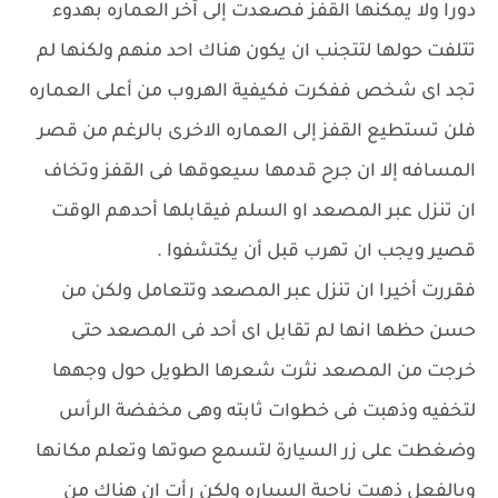
دورا ولا يمكنها القفز فصعدت إلى آخر العماره بهدوء
تتلفت حولها لتتجنب ان يكون هناك احد منهم ولكنها لم
تجد اى شخص ففكرت فكيفية الهروب من أعلى العماره
فلن تستطيع القفز إلى العماره الاخرى بالرغم من قصر
المسافه إلا ان جرح قدمها سيعوقها فى القفز وتخاف
ان تنزل عبر المصعد او السلم فيقابلها أحدهم الوقت
قصير ويجب ان تهرب قبل أن يكتشفوا .
فقررت أخيرا ان تنزل عبر المصعد وتتعامل ولكن من
حسن حظها انها لم تقابل اى أحد فى المصعد حتى
خرجت من المصعد نثرت شعرها الطويل حول وجهها
لتخفيه وذهبت فى خطوات ثابته وهى مخفضة الرأس
وضغطت على زر السيارة لتسمع صوتها وتعلم مكانها
وبالفعل ذهبت ناحية السياره ولكن رأت ان هناك من