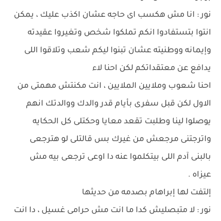
نور : انا مش هكسب اى حاجه عشان اكذب عليك ، يمكن
انتوا بتستفادوا انكم تملكوا شخص وتغيروا عقيدته
وإيمانه ووطنيته عشان تبنوا ليكم شعب وتلاقوا اللى
يدافع عن معتقداتكم لكن احنا لاء
احنا شعوب وملايين الملايين ، انت مكنتش مهمتى من
الاول لكن قبل سفرى بأيام قدر والدك ووالدتك انهم
يوصلوا لينا وطلبت تقعد معايا وحكتلى كل الحكايه
واترجتنى مرجعش من غيرك بس قالتلى لو هترجعى
بالبنى آدم اللى بيتكلموا عنه دا اوعى ترجعى بيه مش
عيزاه .
إلتفت لها إبراهام بصدمه من حديثها
نور : لا متبصليش كدا ما انت مش حرامى غسيل ، دا انت