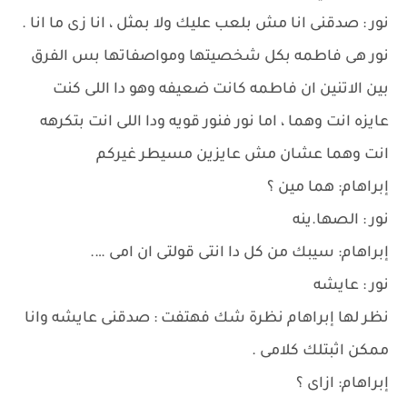
نور : صدقنى انا مش بلعب عليك ولا بمثل ، انا زى ما انا .
نور هى فاطمه بكل شخصيتها ومواصفاتها بس الفرق
بين الاتنين ان فاطمه كانت ضعيفه وهو دا اللى كنت
عايزه انت وهما ، اما نور فنور قويه ودا اللى انت بتكرهه
انت وهما عشان مش عايزين مسيطر غيركم
إبراهام: هما مين ؟
نور : الصها.ينه
إبراهام: سيبك من كل دا انتى قولتى ان امى ….
نور : عايشه
نظر لها إبراهام نظرة شك فهتفت : صدقنى عايشه وانا
ممكن اثبتلك كلامى .
إبراهام: ازاى ؟