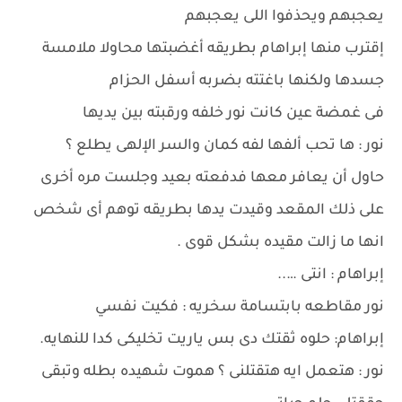
يعجبهم ويحذفوا اللى يعجبهم
إقترب منها إبراهام بطريقه أغضبتها محاولا ملامسة
جسدها ولكنها باغتته بضربه أسفل الحزام
فى غمضة عين كانت نور خلفه ورقبته بين يديها
نور : ها تحب ألفها لفه كمان والسر الإلهى يطلع ؟
حاول أن يعافر معها فدفعته بعيد وجلست مره أخرى
على ذلك المقعد وقيدت يدها بطريقه توهم أى شخص
انها ما زالت مقيده بشكل قوى .
إبراهام : انتى …..
نور مقاطعه بابتسامة سخريه : فكيت نفسي
إبراهام: حلوه ثقتك دى بس ياريت تخليكى كدا للنهايه.
نور : هتعمل ايه هتقتلنى ؟ هموت شهيده بطله وتبقى