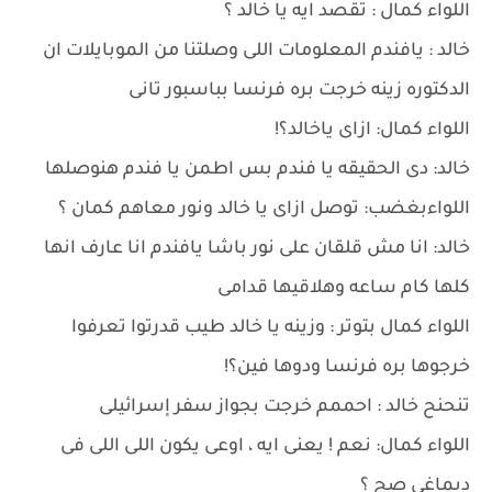
اللواء كمال : تقصد ايه يا خالد ؟
خالد : يافندم المعلومات اللى وصلتنا من الموبايلات ان
الدكتوره زينه خرجت بره فرنسا بباسبور تانى
اللواء كمال: ازاى ياخالد؟!
خالد: دى الحقيقه يا فندم بس اطمن يا فندم هنوصلها
اللواءبغضب: توصل ازاى يا خالد ونور معاهم كمان ؟
خالد: انا مش قلقان على نور باشا يافندم انا عارف انها
كلها كام ساعه وهلاقيها قدامى
اللواء كمال بتوتر : وزينه يا خالد طيب قدرتوا تعرفوا
خرجوها بره فرنسا ودوها فين؟!
تنحنح خالد : احممم خرجت بجواز سفر إسرائيلى
اللواء كمال: نعم ! يعنى ايه ، اوعى يكون اللى اللى فى
ديماغى صح ؟