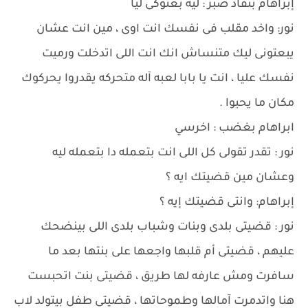
إبراهام بنفاذ صبر : ليه بعتوكى ليا
نور: واخد مقلب فى نفسك انت اوى ، مين انت عشان
يبعتونى ليك متنساش انك انت اللى اتدخلت ورميت
نفسك عليا ، انت يا بابا لعبه آله متحركه يقدروا يحركوك
مكان ما يحبوا .
ابراهام بغضب : اخرسي
نور : تقدر تقولى كل اللى انت بتعمله دا بتعمله ليه
وعشان مين قضيتك ايه ؟
إبراهام: وانتى قضيتك إيه ؟
نور : قضيتى بلدى وبنات وشباب بلدى اللى بينضحك
عليهم ، قضيتى أم قلبها واجعها على بنتها بعد ما
سافرت ومش عارفه لها طريق ، قضيتى بنت اتحبست
هنا واتدمرت آمالها وطموحاتها ، قضيتى طفل بيتولد لاب