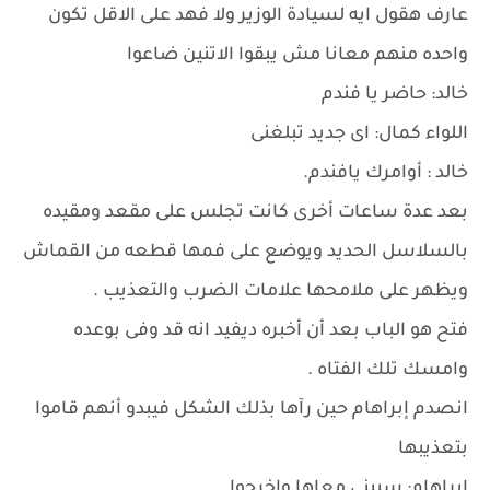
عارف هقول ايه لسيادة الوزير ولا فهد على الاقل تكون
واحده منهم معانا مش يبقوا الاتنين ضاعوا
خالد: حاضر يا فندم
اللواء كمال: اى جديد تبلغنى
خالد : أوامرك يافندم.
بعد عدة ساعات أخرى كانت تجلس على مقعد ومقيده
بالسلاسل الحديد ويوضع على فمها قطعه من القماش
ويظهر على ملامحها علامات الضرب والتعذيب .
فتح هو الباب بعد أن أخبره ديفيد انه قد وفى بوعده
وامسك تلك الفتاه .
انصدم إبراهام حين رآها بذلك الشكل فيبدو أنهم قاموا
بتعذيبها
إبراهام: سيبنى معاها واخرجوا