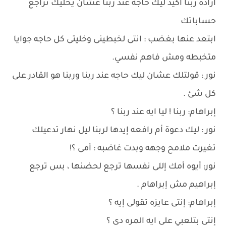
ارادة ربنا اكيد ليك حاجه عند ربنا عشان يخليك تراجع
حساباتك
ابتعد عنها بغضب : انتى لخبطينى وخليتى كل حاجه جوايا
متخبطه ومش فاهم نفسي.
نور : قولتلك عشان ليك حاجه عند ربنا وربنا هو القادر على
كل شئ .
إبراهام: ربنا ! ليا ايه عند ربنا ؟
نور : ليك دعوة أم رافعه إيدها لربنا ليل نهار تدعيلك
تغيرت ملامح وجهه وبدت غاضبه : أمى ؟!
نور: أيوه أمك إللى نفسها ترجع لحضنها ، بس ترجع
إبراهيم مش إبراهام .
إبراهام: إنتى عايزه تقولى إيه ؟
إنتى بتلعبي على ايه المره دى ؟