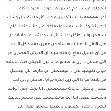
اتعملك غسيل مخ عشان كدا جواكى الكره دا كله .
نور : ههههه دا انت اتغسل مخك اكتر ما بتغسل وشك ،
تيجى نشوف انت بيغسلوا دماغك من وانت عندك كام
سنه من وانت طفل اما انا اتربيت وعشت عالحقيقه دى ،
على الاقل انا عشت ١٨ سنه من عمرى بعيده كل البعد
عن اى غسيل دماغ لو هتحسبها ان الجيش المصرى هو
اللى علمنى دا زى ما فهموك انا قبل الجيش كنت عايشه
حياتى طبيعيه لكن دا ميمنعش انى عارفه اللى بيحصل
فى بلادنا هو دا اللى ربي الكره جوايا ، مدتش ودنى لحد
عشان يحكيلى حاجات مبتحصلش ، انا نزلت ارض الواقع
وشوفت بعينى اما انت فانت عشت بس مسلم دماغك
ليهم زى جهاز الكمبيوتر بالظبط يسجلوا عليه اللى