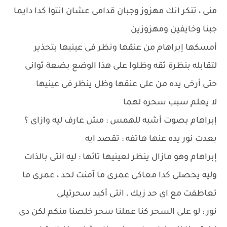
منى ، تنكر انك مهزوز وجبان قدامى عشان انتوا كدا دايما
جبنا وخايفين ومهزوزين
أمسكها إبراهام من عنقها ونظر فى عينيها بتحذير
لتقابله بنظرة ثقه وظلوا على هذا الوضع بضعة ثوانى
حتى أرخى يده من على عنقها وظل ينظر فى عينيها
لا يعلم سبب سحره لهما
إبراهام بصوت أشبه للهمس : مش عارف ليه وازاى ؟
بعدت نور يده عنها هاتفه : تقصد ايه
إبراهام وهو مازال ينظر لعينيها تائها : ليه انتى بالذات
وليه يحصلى كدا معاكى عمرى ما آمنت لحد ، عمرى ما
تعاطفت مع اى حد زيك ، انتى أكيد سحرتيلى
نور : لو على السحر كنا عملنا سحر خلصنا منكم لكن دى