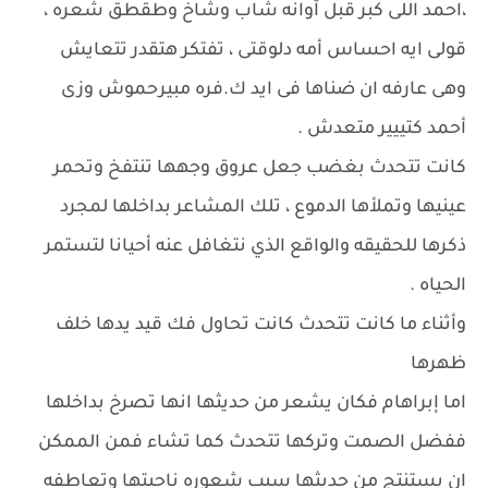
،احمد اللى كبر قبل آوانه شاب وشاخ وطقطق شعره ،
قولى ايه احساس أمه دلوقتى ، تفتكر هتقدر تتعايش
وهى عارفه ان ضناها فى ايد ك.فره مبيرحموش وزى
أحمد كتييير متعدش .
كانت تتحدث بغضب جعل عروق وجهها تنتفخ وتحمر
عينيها وتملأها الدموع ، تلك المشاعر بداخلها لمجرد
ذكرها للحقيقه والواقع الذي نتغافل عنه أحيانا لتستمر
الحياه .
وأثناء ما كانت تتحدث كانت تحاول فك قيد يدها خلف
ظهرها
اما إبراهام فكان يشعر من حديثها انها تصرخ بداخلها
ففضل الصمت وتركها تتحدث كما تشاء فمن الممكن
ان يستنتج من حديثها سبب شعوره ناحيتها وتعاطفه