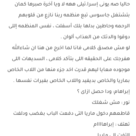
حاليا صه.يونى إسرا.ئيلى ههه لا ويا آخرة صبرها كمان
بتشتغل جاسوس تبع منظمه ربنا نازع من قلوبهم
الرحمه وحاطين بدلها بلك أسفلت ، نفس المنظمه إللى
دوقوا والدتك من العذاب ألوان .
لو مش مصدق كلامى فانا لما اخرج من هنا ان شاءالله
هفرجك على الحقيقه اللى بتأكد كلامى ، السديهات اللى
موجوده معايا ليهم قدرت اخد جزء منها من اللاب الخاص
بماريا والخاص بديفيد واللاب الخاص بفيرات نفسها .
إبراهام: ودا حصل ازاى ؟
نور : مش شغلك
قاطعهم دخول ماريا التى دفعت الباب بغضب ودلفت
تهتف : إبراهاااام
إلتفت إلى ماريا