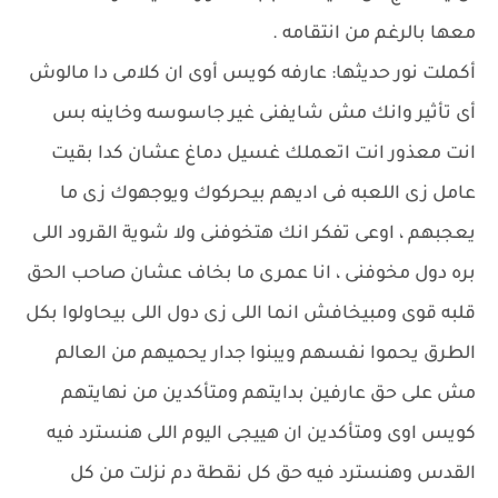
معها بالرغم من انتقامه .
أكملت نور حديثها: عارفه كويس أوى ان كلامى دا مالوش
أى تأثير وانك مش شايفنى غير جاسوسه وخاينه بس
انت معذور انت اتعملك غسيل دماغ عشان كدا بقيت
عامل زى اللعبه فى اديهم بيحركوك ويوجهوك زى ما
يعجبهم ، اوعى تفكر انك هتخوفنى ولا شوية القرود اللى
بره دول مخوفنى ، انا عمرى ما بخاف عشان صاحب الحق
قلبه قوى ومبيخافش انما اللى زى دول اللى بيحاولوا بكل
الطرق يحموا نفسهم ويبنوا جدار يحميهم من العالم
مش على حق عارفين بدايتهم ومتأكدين من نهايتهم
كويس اوى ومتأكدين ان هييجى اليوم اللى هنسترد فيه
القدس وهنسترد فيه حق كل نقطة دم نزلت من كل