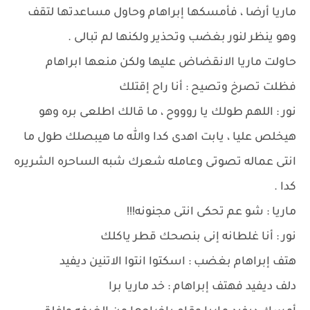
ماريا أرضا ، فأمسكها إبراهام وحاول مساعدتها لتقف
وهو ينظر لنور بغضب وتحذير ولكنها لم تبالى .
حاولت ماريا الانقضاض عليها ولكن منعها ابراهام
فظلت تصرخ وتصيح : أنا راح إقتلك
نور : اللهم طولك يا روووح ، ما قالك اطلعى بره وهو
هيخلص عليا ، يابت اهدى كدا والله ما هيبصلك طول ما
انتى عماله تصوتى وعامله شعرك شبه الساحره الشريره
كدا .
ماريا : شو عم تحكى انتى مجنونه!!!
نور : أنا غلطانه إنى بنصحك قطر ياكلك
هتف إبراهام بغضب : اسكتوا انتوا الاتنين ديفيد
دلف ديفيد فهتف إبراهام : خد ماريا برا