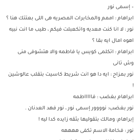
– إسمى نور
ابراهام : اممم والمخابرات المصريه هى اللى بعتتك هنا ؟
نور : لا انا كنت معديه واتكعبلت فيكم ، طيب ما انت نبيه
اهوه امال ايه بقا ؟
ابراهام : اتكلمى كويس يا فاطمه والا هتشوفى منى
وش تانى
نور بمزاح : ايه دا هو انت شريط كاسيت بتقلب عالوشين
!
ابراهام بغضب : فاااااطمه
نور بغضب: نوووور إسمى نور ، نور فهد العدنان .
إبراهام: ومالك بتقوليها بثقه زايده كدا ليه !
نور : فخامة الاسم تكفى ههههه