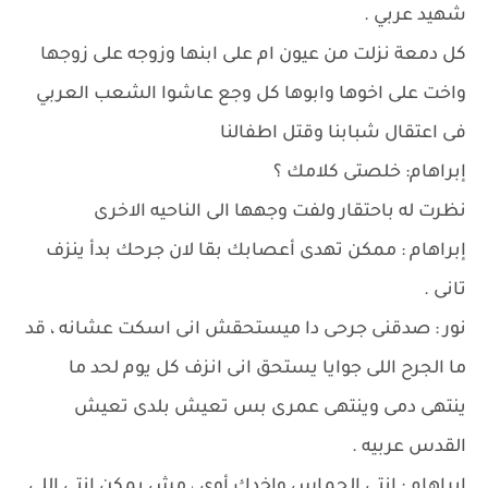
شهيد عربي .
كل دمعة نزلت من عيون ام على ابنها وزوجه على زوجها
واخت على اخوها وابوها كل وجع عاشوا الشعب العربي
فى اعتقال شبابنا وقتل اطفالنا
إبراهام: خلصتى كلامك ؟
نظرت له باحتقار ولفت وجهها الى الناحيه الاخرى
إبراهام : ممكن تهدى أعصابك بقا لان جرحك بدأ ينزف
تانى .
نور : صدقنى جرحى دا ميستحقش انى اسكت عشانه ، قد
ما الجرح اللى جوايا يستحق انى انزف كل يوم لحد ما
ينتهى دمى وينتهى عمرى بس تعيش بلدى تعيش
القدس عربيه .
إبراهام : انتى الحماس واخدك أوى ، مش يمكن انتى اللى