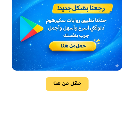
حمّل من هنا