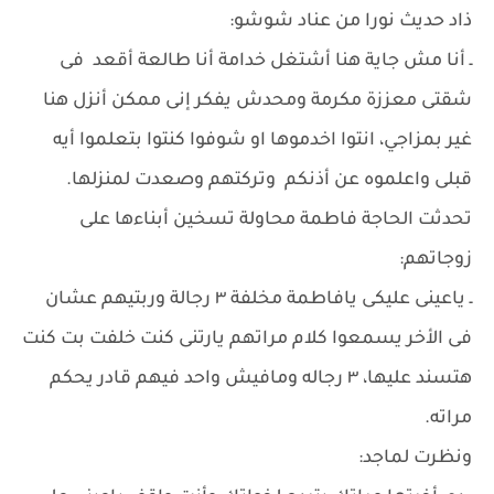
ذاد حديث نورا من عناد شوشو:
ـ أنا مش جاية هنا أشتغل خدامة أنا طالعة أقعد فى
شقتى معززة مكرمة ومحدش يفكر إنى ممكن أنزل هنا
غير بمزاجي، انتوا اخدموها او شوفوا كنتوا بتعلموا أيه
قبلى واعلموه عن أذنكم وتركتهم وصعدت لمنزلها.
تحدثت الحاجة فاطمة محاولة تسخين أبناءها على
زوجاتهم:
ـ ياعينى عليكى يافاطمة مخلفة ٣ رجالة وربتيهم عشان
فى الأخر يسمعوا كلام مراتهم يارتنى كنت خلفت بت كنت
هتسند عليها، ٣ رجاله ومافيش واحد فيهم قادر يحكم
مراته.
ونظرت لماجد: