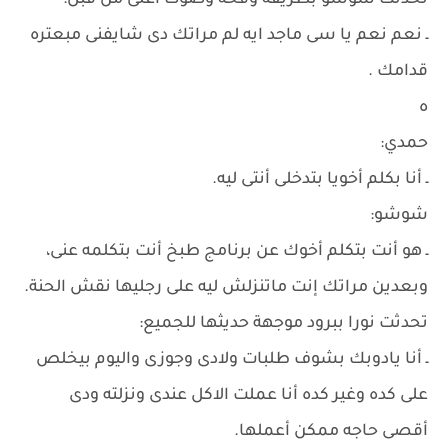
تحدثت شوشو بطريقة وقحة وصوت أعلى من قبل:
ـ نعم نعم يا سى ماجد ايه لم مراتك دى شايفنى مبعتره
قدامك .
ه
حمدي:
ـ أنا بكلم أخويا بتدخلى أنتى ليه.
شوشو:
ـ هو أنت بتكلم أخوك عن برنامج طبخ أنت بتكلمه عنى،
وبعدين مراتك إنت ماتنزلش ليه على رجليها نقش الحنة.
تحدثت نورا ببرود موجهة حديثها للجميع:
ـ أنا يادوبك بشوف طلبات ولادى وجوزى واليوم بيخلص
على كده وغير كده أنا عملت الاكل عندى ونزلته ودى
أقصى حاجه ممكن أعملها.