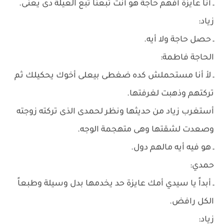
ـ أنا عايزة أفهم حاجة هو أنت تبعنا تبع العيلة دى يعنى.
زياد:
ـ حصل حاجة ولا أيه.
الحاجة فاطمة:
ـ لأ أنا مستحملش كده ضغطى بيعلى أخوك يحكيلك ثم
تركتهم وذهبت لغرفتها.
أستغرب زياد من حديثها ونظر لحمدى الذى تركته زوجته
وصعدت لشقتها وهى متهجمة الوجه.
ـ هو فيه أيه مالهم دول.
حمدي:
ـ أبداً يا سيدي أمك عايزة حد يخدمها بدل وسيلة وطبعاً
الكل رافض.
زياد: