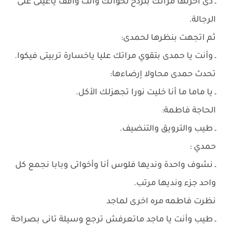
ـ دى أخرتها مراتك بتردح لخواتك وأنت واقف ياعينى على
الرجالة.
ثم اتجهت بنظرها لحمدى:
ـ وأنت يا حمدى بتقوي مراتك عليا ياخسارة تربيتى فيكوا.
تحدث حمدى محاولا إرضاءها:
ـ يا ماما ما أنا خليت نورا تجهزلك الأكل.
الحاجة فاطمة:
ـ طيب والترويق والتنضيف.
حمدي :
ـ نشوف واحدة ونديها فلوس أنا وأخواتى وبابا نجمع كل
واحد جزء ونديها مرتب.
نظرت فاطمه مره اخرى لماجد
ـ طيب وأنت يا ماجد ماتعرفش ترجع وسيلة تانى بصراحة