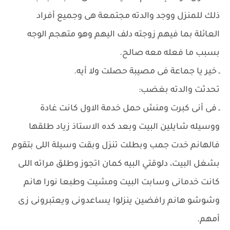
ذلك للمنزل ووجد والدته مجتمعة هى وجميع أفراد
العائلة بما فيهم زوجته دلف اليهم وهو متهجم الوجه
بسبب ما فعله معه صالح.
ـ خير يا جماعة فى مصيبة حصلت ولا أيه.
تحدثت والدته بغضب:
ـ فى أنى كبرت ومنش حمل خدمة الاول كانت غادة
ووسيله شايلين البيت وبعد كده الاستاذ زياد طلقها
فالهانم خدت جمب وبطلت تنزل وبقت وسيلة اللى بتقوم
بشغل البيت، دلوقتي البيه كمان اتجوز وطلق مراته اللى
كانت خدمانى وسابت البيت ومشيت وطبعا نورا هانم
وشوشو هانم رافضين ينزلوا يساعدونى ويعتبرونى زى
أمهم.