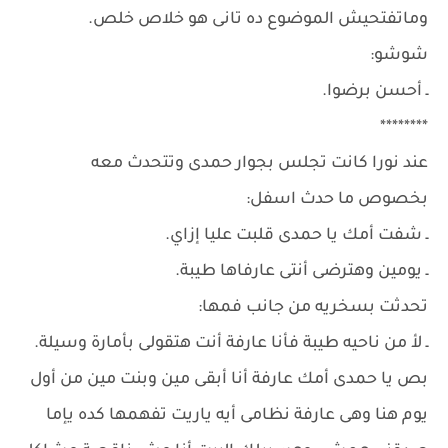
وماتفتحيش الموضوع ده تانى هو خلاص خلص.
شوشو:
ـ أحسن برضوا.
********
عند نورا كانت تجلس بجوار حمدى وتتحدث معه
بخصوص ما حدث اسفل:
ـ شفت أمك يا حمدى قلبت عليا إزاي.
ـ يومين وهترضى أنتى عارفاها طيبة.
تحدثت بسخريه من جانب فمها:
ـ لأ من ناحيه طيبة فأنا عارفة أنت هتقولى بأمارة وسيلة.
بص يا حمدى أمك عارفة أنا أبقى مين وبنت مين من أول
يوم هنا وهى عارفة نظامى أيه ياريت تفهمها كده يإما