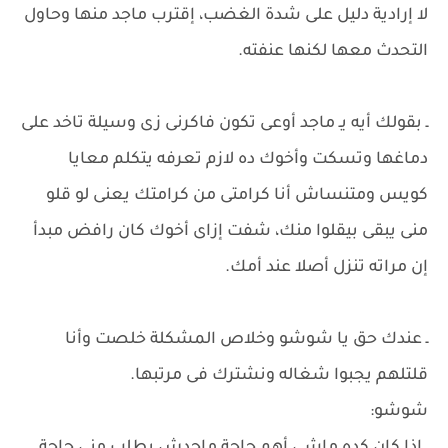
لا إرادية دليل على شدة الغضب، إقترب ماجد منها وحاول
التحدث معها لكنها عنفته.
ـ بقولك أيه يـ ماجد أوعى تكون فاكرنى زى وسيلة تاخد على
دماغها وتسكت وأخوك ده لازم تعرفه يتكلم معايا
كويس ومتنساش أنا كرامتى من كرامتك يعنى لو قلو
منى يبقى بيقلوا منك، شفت إزاى أخوك كان رافض مبدأ
إن مراته تنزل أصلا عند أمك.
ـ عندك حق يا شوشو وخلاص المشكلة خلصت وأنا
قلتلهم يجبوا شغاله ونشترك فى مرتبها.
شوشو: