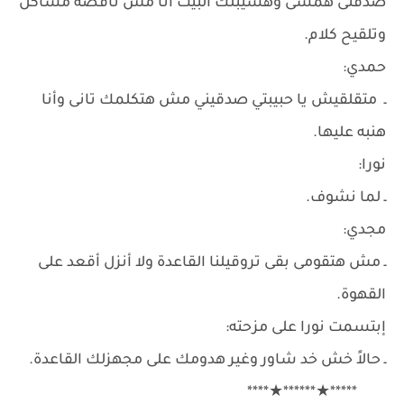
صدقنى همشى وهسيبلك البيت أنا مش ناقصة مشاكل
وتلقيح كلام.
حمدي:
ـ متقلقيش يا حبيبتي صدقيني مش هتكلمك تانى وأنا
هنبه عليها.
نورا:
ـ لما نشوف.
مجدي:
ـ مش هتقومى بقى تروقيلنا القاعدة ولا أنزل أقعد على
القهوة.
إبتسمت نورا على مزحته:
ـ حالاً خش خد شاور وغير هدومك على مجهزلك القاعدة.
*****★******★****