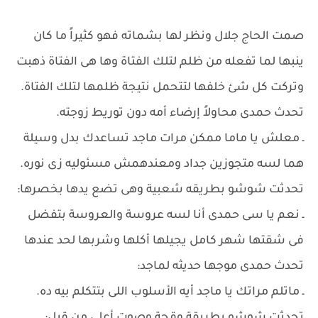
صمت الحاج جلال ونظر لها بشماته فهو كثيراً ما كان
ينبها لما تفعله من ظلم لتلك الفتاة وها هى الفتاة ذهبت
وتركت كل شئ خلفها لتتحمل نتيجة ظلمها لتلك الفتاة.
تحدث حمدى محاولاً إرضاء أمه دون توريط زوجته.
ـ معلش يا ماما ممكن مرات ماجد تساعدك بدل وسيلة
هما لسه متجوزين جداد ومعندهمش مسئوليه زى نوره.
تحدثت شوشو بطريقه شعبية وهى تضع يدها بخصرها:
ـ نعم يا سى حمدى أنا لسه عروسة والعروسة بتفضل
فى شقتها شهر كامل يجيلها أكلها وشربها لحد عندها
تحدث حمدى موجها حديثه لماجد:
ـ ماتلم مراتك يا ماجد أيه الأسلوب اللى بتتكلم بيه ده.