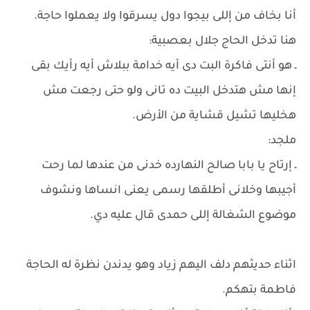
أنا بخاف من إللى بيجوا دول يسرقوا ولا يعملوا حاجة.
هنا تدخل الحاج جلال بعصبية:
ـ هو أنتى فاكرة البت دى أيه خدامة ببلاش أيه رأيك بقى
إنها مش هتدخل البيت ده تانى ولو حتى رجعت مش
هخليها تشيل قشاية من الأرض.
ملجد:
ـ إرتاح يا بابا صالح النهارده خدنى من عندها لما رحت
أجيبها وخلانى أطلقها رسمى يعنى انساها ونشوف
موضوع الشغالة إللى حمدى قال عليه دي.
اثناء حديثهم دلف اليهم زياد وهو يدندن نظرة له الحاجة
فاطمة بتهكم.