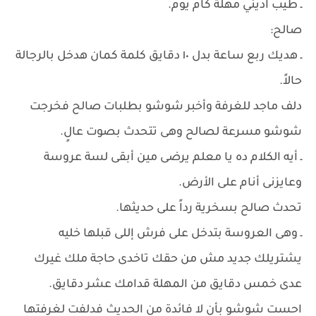
ـ طيب اديني مهلة كام يوم.
صالح:
ـ هديك ربع ساعة بدل ١٠ دقايق كلمة كمان هدخل بالرجالة
حالاً.
دلف ماجد للغرفة وأخبر شوشو بطلبات صالح فخرجت
شوشو مسرعة لصالح وهى تتحدث بصوت عالٍ.
ـ أيه الكلام ده يا معلم يرضى مين أبقى لسة عروسة
وعايزنى أنام على الأرض.
تحدث صالح بسخرية رداً على حديثها.
ـ وهى العروسة بتدخل على فرش إللى قبلها خليه
يشتريلك جديد مش من حقك تاخدى حاجة ملك غيرك
عدى خمس دقايق من المهلة قدامك عشر دقايق.
احست شوشو بأن لا فائدة من الحديث فدلفت لغرفتها