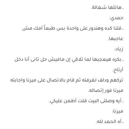
ـ هاتلها شغالة.
حمدي:
ـ قلنا كده وهندور على واحدة بس طبعاً أمك مش
عاجبها.
زياد:
ـ بكره هيعجبها لما تلاقي إن مافيش حل تانى أنا دخل
أرتاح.
تركهم ودلف لغرفته ثم قام بالاتصال على ميرنا واجابته
ميرنا فور إتصاله.
ـ أيه وصلتى البيت قلت أطمن عليكي.
ميرنا:
ـ أه الحمد لله.