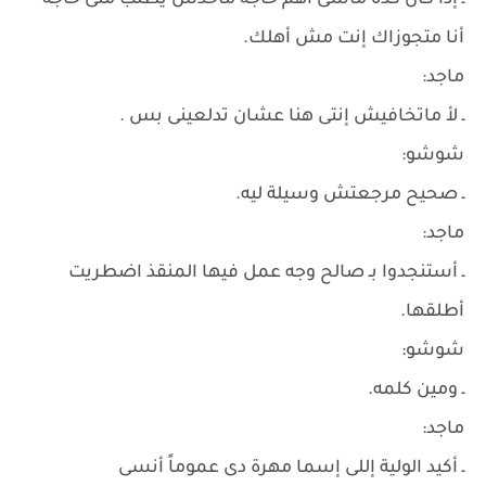
ـ إذا كان كده ماشى أهم حاجة ماحدش يطلب منى حاجة
أنا متجوزاك إنت مش أهلك.
ماجد:
ـ لأ ماتخافيش إنتى هنا عشان تدلعينى بس .
شوشو:
ـ صحيح مرجعتش وسيلة ليه.
ماجد:
ـ أستنجدوا بـ صالح وجه عمل فيها المنقذ اضطريت
أطلقها.
شوشو:
ـ ومين كلمه.
ماجد:
ـ أكيد الولية إللى إسما مهرة دى عموماً أنسى