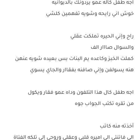
اجه طفل كاله عمو يردونك بالديوانيه
خوش اني رايحه وشويه تفهمين كلشي
راح وإني الحيره تملكت عقلي
والسوال صااار الف
كملت الخبز وكاعده يم البنات بس بعيده شويه عنهن
هنه يسولفن وإني صافنه بفقاار والجاي يسوي
اجه طفل كال هذا التلفون وداه عمو فقار ويكول
من تقره تكتب الجواب جوه
أخذته منه كاتب
الى فاتنتي الى اميره قلبي وعقلي وروحي إلى تلكه الفتاة