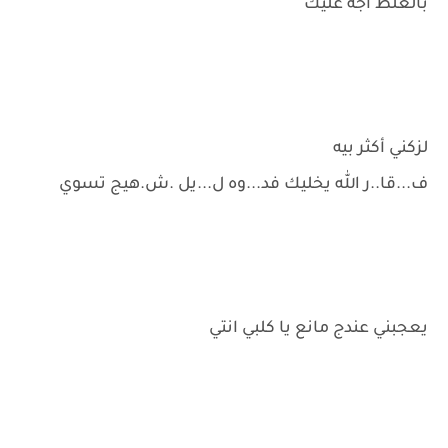
بالغلط اجه عليك
لزكني أكثر بيه
ف...قا..ر الله يخليك فد...وه ل...يل .ش.هيج تسوي
يعجبني عندج مانع يا كلبي انتي