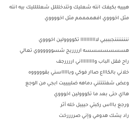
هيييه بكيفك انته شعليك وتتدخلللل شعلللليك بيه انته
مثل اخوووي افهممممم مثل اخووووي
ننننننننجببببي لااااااااااا تكوووولين اخوووي
هسسسسسسسه ارررريج شسووووووي تعالي
راح فقل الباب واااااااااني اررررجف
خلاني بالكاااع صاار فوكي وباااااسني بقوووووه
وعض شفتتتتني دماهه ضلييييت ابجي من الوجع
هااي حتى بعد ما تكووولين اخوووي
ورجع باااس ركبتي حيييل خله أثر
راد يشك هدومي وإني صررررخت