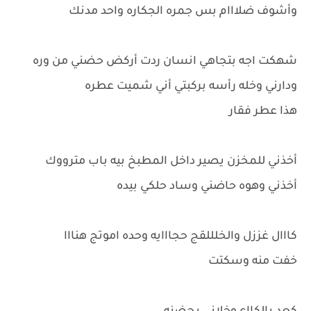
وأشوف ضلااام بس جمره الجكاره واحد مدنك
شهكت اجه بتجاهي انسان ردت أركض حضني من وره
ودارني وخله رأسه بركبتي أني شميت عطره
هذا عطر فقار
أخذني للمخزن يصير داخل المطبخ بيه باب مترووك
أخذني وهوه حاضني وساد حلكي بيده
كااال غززل والخلللقج حجااايه وحده اموتج هنااا
خفت منه وسكتت