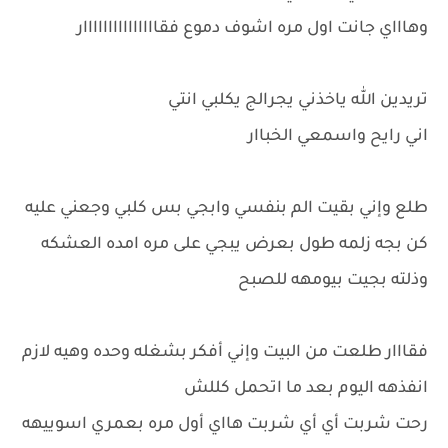
وهاااي جانت اول مره اشوف دموع فقااااااااااااااار
تريدين الله ياخذني يجرالج يكلبي انتي
اني رايح واسمعي الخباار
طلع وإني بقيت الم بنفسي وابجي بس كلبي وجعني عليه
كن بجه زلمه طول بعرض يبجي على مره امده العشكه
وذلته بجيت بيومهه للصبح
فقااار طلعت من البيت وإني أفكر بشغله وحده وهيه لازم
انفذهه اليوم بعد ما اتحمل كللش
رحت شربت أي أي شربت هااي أول مره بعمري اسوييهه