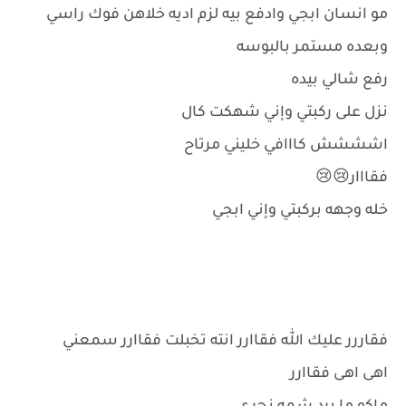
مو انسان ابجي وادفع بيه لزم اديه خلاهن فوك راسي
وبعده مستمر بالبوسه
رفع شالي بيده
نزل على ركبتي وإني شهكت كال
اشششش كااافي خليني مرتاح
فقااار😢😢
خله وجهه بركبتي وإني ابجي
فقاررر عليك الله فقاارر انته تخبلت فقاارر سمعني
اهى اهى فقاارر