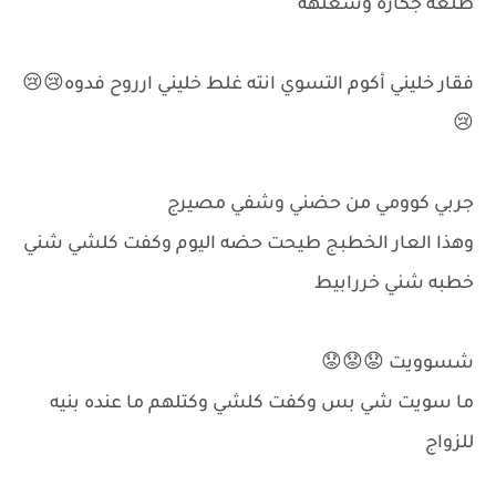
طلعه جكاره وشغلهه
فقار خليني أكوم التسوي انته غلط خليني ارروح فدوه😢😢
😢
جربي كوومي من حضني وشفي مصيرج
وهذا العار الخطبج طيحت حضه اليوم وكفت كلشي شني
خطبه شني خررابيط
شسوويت 😟😟😟
ما سويت شي بس وكفت كلشي وكتلهم ما عنده بنيه
للزواج