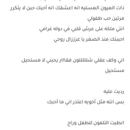
ذات العيون العسليه انه اعشقك انه أحبك حبن لا يتكرر
مرتين حب طفولي
انتي ملكه على عرش قلبي في دوله غرامي
احببتك منذ الصغر يا غزززال روحي
اني وكف عقلي شلللللون فقااار يحبني لا مستحيل
مستحيل
رديت عليه
بس انته مثل أخويه اعتذر اني ما أحبك
انطيت التلفون للطفل وراح