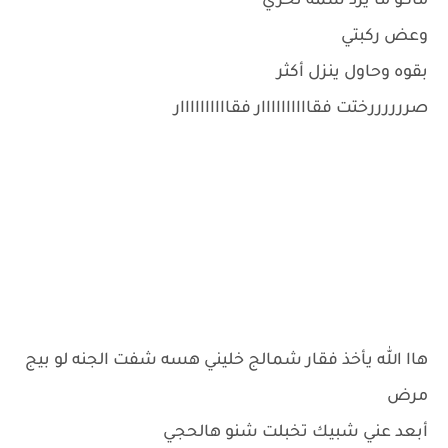
ماكو ما يرد شمه نحري
وعض ركبتي
بقوه وحاول ينزل أكثر
صررررررختت فقاااااااااار فقاااااااااار
هاا الله يأخذ فقار شمالج خليني هسه شفت الجنه لو بيج
مرض
أبعد عني شبيك تخبلت شنو هالحجي