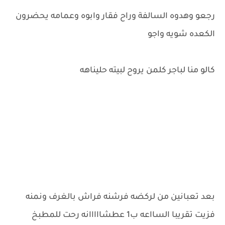
رجعو وهدوه السالفة وراح فقار وابوه وعمامه يحضرون
الكعده شويه واجو
كالو منا لباجر كلمن يروح لبيته حليناهه
بعد تعبانين من لركضه فرشنه فراش بالغرف ونمنه
فزيت تقريبا السااعه ب1 عطشااااانه رحت للمطبخ