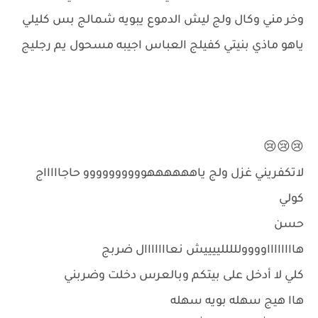
وخر مني وكال ولج ليش الدموع يبويه شمالج بس كليلي
ياهو ماذي بنيتي كفيلج العباس اجيبه مسحول يم رجليج
😢😢😢
لاتكفريني غزل ولج ياههههههوووووووووو حاجاااااج
كولي
حسن
هااااااااوووولللللييييش نعااااااال ضربج
كلي لا أدخل على بيتكم وبالعرس دخلت وضربني
هاا هيج سهله بويه سهله