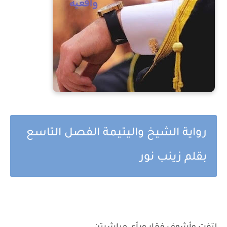
رواية الشيخ واليتيمة الفصل التاسع
بقلم زينب نور