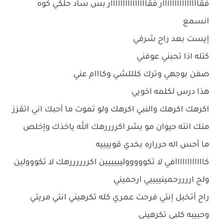
فقااااااااااااااار فقااااااااااااااار بس ساد حلكي كوه
انسمع
إيست بعد راح شرفي
كتله اذا تحبني عوفني
صفن بوجهي وترك كلللشي وكااام عني
هذا درس لكلمه اخويي
اكرهك اكرهك والنبي اكرهك ولو تموت ما أحبك اني اتقزز
منك انته حيوان مو بشر اكررررهك الله ياخذك وإخلص
ما أحس اله حرراره بخدي قوييييه
كاااااااااااافي لا تكوووووليييييين اكررررررهك لا تكووولين
ولج اررررحمينييييي ارحميني
راح أتخبل إنتي فرحت عمري كله تكرهيني انتي مريتي
وحبيبه كلبي تكرهيني