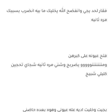
فقار لحد يجي وانفضح الله يخليك ما بيه انضرب بسببك
مره ثانيه
فتح عيونه على كبرهن
ومنننننننووووو يضربج وشني مره ثانيه شجاي تحجين
كليلي شبيج
بجيت وخليت اديه عله عيوني وهوه بعده حاضني