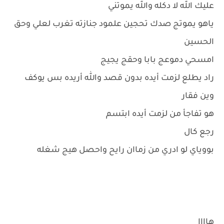
عليك الله لا دكله والله يموتني
ياهو يموتج صدك تحجين علمود جنازته تغرب لعلي وحق
الحسين
امسحي دموعج بابا وحقج يجيج
راد يطلع لزمت أيده بدون قصد والله أريده بس يوكف
وين فقار
هو تفاجأ من لزمت أيده ابتسم
رجع كال
بووياي لو ادري من زماان رايح واحصل هيج شغله
هاااا