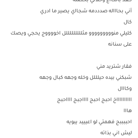
كعد بالكااع وخلاني بحضنه
أني بحاااله صدددمه شجااي يصير ما ادري
كال
كليلي منووووووووو مثلللللللللل اخووووج يحجي ويصك
على سنانه
فقار شتريد مني
شبكني بيده حيلللل وخله وجهه كبال وجهه
وكااال
ااااااااااخ احبج احبج ااااجبج ااااحبج
هااا
احببببج فهمتي لو اعيييد يبويه
ليش اني بذاته