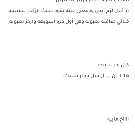
لتفت وأشوف فقار ورأي مباشرتن
رد أنزل لزم أيدي ودفعني عليه بقوه بحيث الزكت بجسمه
خلاني صافنه بعيونه وهي أول مره اسويهه واركز بعيونه
كال وين رايحه
هاا ا.. ن..ز..ل ميل فقار شبيك.
ااااخ مابيه