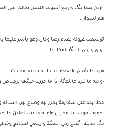
-اردن بيها حگ وارجع أشوف اللسن طالت علىٰ الن
هم نسوان.
توسعت عيونة بعدم رضا وكال وهو يأشر عليها بأص
-ردي و ردي التفگة لمكانها.
هزيتها بأيدي واضعاف مخازرة خزرتة وصحت..
-والله ما تنرد هالتفگة اذا ما حررت حلگها برصاص
حط ايده على شفايفة يخزر بيه وصاح بين اسنانه و
-هووب هوب!! سمعيني ولونج ما تستاهلين هالحچي 
حگ خذيته!! گتلج ردي التفگة وارجعي لمكانج وخطوة 