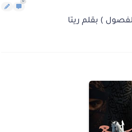
0
لفصول ) بقلم ريتا