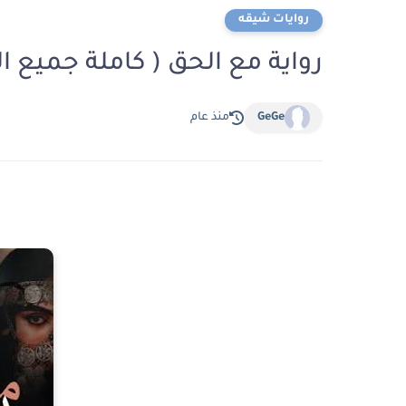
روايات شيقه
رواية مع الحق ( كاملة جميع ا
GeGe
منذ عام