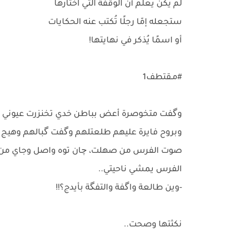
لم يكن يعلم أن الوقفة التي اختارها
ستجعله إمّا رجلًا تُكتب عنه الحكايات
أو اسمًا يُذكر في نهايتها!
#مـقتطف1
وگفت متخوصرة أعض بباطن خدي تخنزرت عيوني عل
وبروح فايرة عليهم طلعتلهم وگفت گبالهم وهيج 
صوت الفرس من صهلت، چان توه واصل وجاي من شا
الفرس يمشي ناحيتي..
-وين طالعة واگفة والتفگة بأيدج؟!!
نكثتها وصحت..