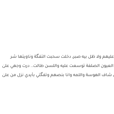
يهم ولا ظل بيه صبر، دخلت سحبت التفگة وناويتها شر
العيون الصلفة توسعت عليه واللسن طالت.. درت وجهي علىٰ
ف الهوسة واللمه وانا بنصهم وتفگتي بأيدي نزل من علىٰ