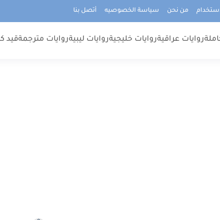
استخدام
من نحن
سياسة الخصوصيه
أتصل بنا
املة
روايات عراقية
روايات خليجية
روايات ليبية
روايات مترجمة
قيد كت