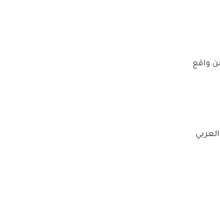
من واقع
لعربي