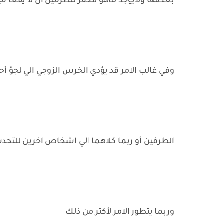
بعضها ولايوجد ماهو مُحفز للطرفين أن لا يقعا في
وفي غالب الامر قد يؤدي الخرس الزوجي الي لجؤ أح
الطرفين أو ربما كلاهما الي اشخاص اخرين للتح
وربما يتطور الامر لأكتر من ذلك