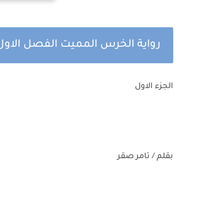
رواية الخرس المميت الفصل الاو
الجزء الاول
بقلم / تامر صقر