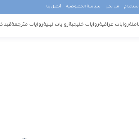
استخدام
من نحن
سياسة الخصوصيه
أتصل بنا
املة
روايات عراقية
روايات خليجية
روايات ليبية
روايات مترجمة
قيد كت