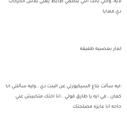
لأيه..وخلي بالك انتي بتكلمي ظابط يعني بلاش الحركات
دي معايا
لمار بعصبيه طفيفه
:ليه سألت بتاع السيكيورتي عن البنت دي ..وليه سألتني انا
كمان ..في ايه يا طارق قولي ..انا اختك متخبيش عني
حاجه انا عايزه مصلحتك