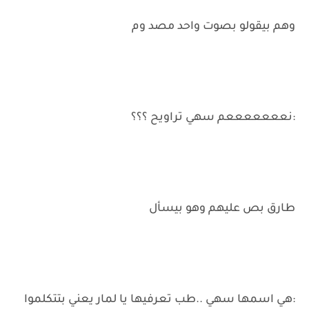
وهم بيقولو بصوت واحد مصد وم
:نعععععععم سهي تراويح ؟؟؟
طارق بص عليهم وهو بيسأل
:هي اسمها سهي ..طب تعرفيها يا لمار يعني بتتكلموا