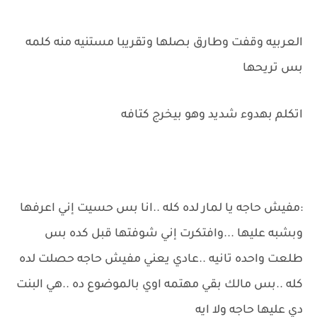
العربيه وقفت وطارق بصلها وتقريبا مستنيه منه كلمه
بس تريحها
اتكلم بهدوء شديد وهو بيخرج كتافه
:مفيش حاجه يا لمار لده كله ..انا بس حسيت إني اعرفها
وبشبه عليها ...وافتكرت إني شوفتها قبل كده بس
طلعت واحده تانيه ..عادي يعني مفيش حاجه حصلت لده
كله ..بس مالك بقي مهتمه اوي بالموضوع ده ..هي البنت
دي عليها حاجه ولا ايه