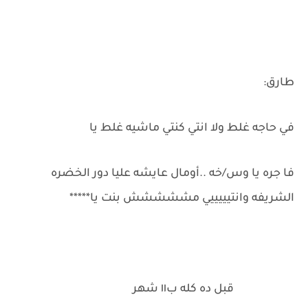
طارق:
في حاجه غلط ولا انتي كنتي ماشيه غلط يا
فا جره يا وس/خه ..أومال عايشه عليا دور الخضره
الشريفه وانتيييييي مششششش بنت يا*****
قبل ده كله ب١١ شهر