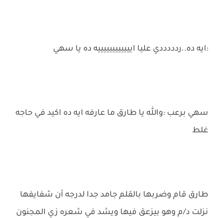
:ايه ده..ردددددي عليا اييييييييييييه ده يا سهي
سهي برعب :والله يا طارق ما عارفه ايه ده اكيد في حاجه
غلط
طارق قام وضربها بالقلم جامد جدا لدرجه أن شفايفها
نزلت د/م وهو بيزعق فيها ويشد في شعره زي المجنون