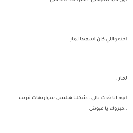
اول مره يشوفني ..اخيرا اخد باله مني
اخته واللي كان اسمها لمار
لمار :
ايوه انا خدت بالي ..شكلنا هنلبس سواريهات قريب
..مبروك يا ميوش