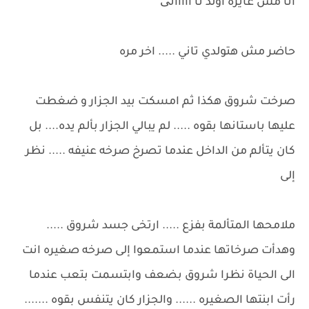
انا مش عايزه اولد تا ااااانی
حاضر مش هتولدي تاني ..... اخر مره
صرخت شروق هكذا ثم امسكت بيد الجزار و ضغطت
عليها باستانها بقوه ..... لم يبالي الجزار بألم يده.... بل
كان يتألم من الداخل عندما تصرخ صرخه عنيفه ..... نظر
إلى
ملامحها المتألمة بفزع ..... ارتخى جسد شروق .....
وهدأت صرخاتها عندما استمعوا إلى صرخه صغيره انت
الى الحياة نظرا شروق بضعف وابتسمت بتعب عندما
رأت ابنتها الصغيره ...... والجزار كان يتنفس بقوه .......