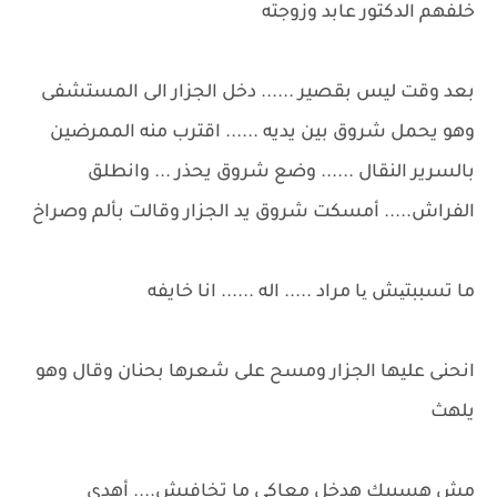
خلفهم الدكتور عابد وزوجته
بعد وقت ليس بقصير ...... دخل الجزار الى المستشفى
وهو يحمل شروق بين يديه ...... اقترب منه الممرضين
بالسرير النقال ...... وضع شروق يحذر ... وانطلق
الفراش..... أمسكت شروق يد الجزار وقالت بألم وصراخ
ما تسببتیش یا مراد ..... اله ...... انا خايفه
انحنى عليها الجزار ومسح على شعرها بحنان وقال وهو
يلهث
مش هسيبك هدخل معاكي ما تخافيش.... أهدي