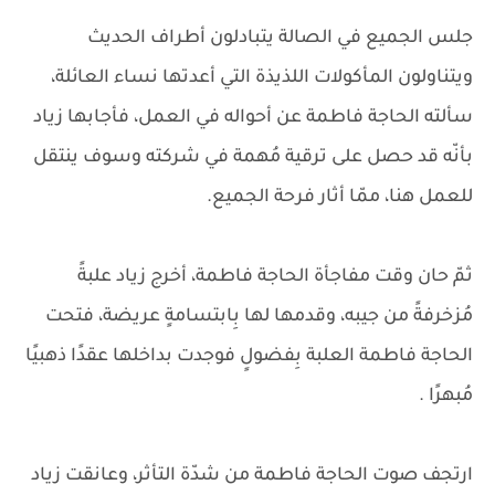
جلس الجميع في الصالة يتبادلون أطراف الحديث
ويتناولون المأكولات اللذيذة التي أعدتها نساء العائلة،
سألته الحاجة فاطمة عن أحواله في العمل، فأجابها زياد
بأنّه قد حصل على ترقية مُهمة في شركته وسوف ينتقل
للعمل هنا، ممّا أثار فرحة الجميع.
ثمّ حان وقت مفاجأة الحاجة فاطمة، أخرج زياد علبةً
مُزخرفةً من جيبه، وقدمها لها بِابتسامةٍ عريضة، فتحت
الحاجة فاطمة العلبة بِفضولٍ فوجدت بداخلها عقدًا ذهبيًا
مُبهرًا .
ارتجف صوت الحاجة فاطمة من شدّة التأثر، وعانقت زياد