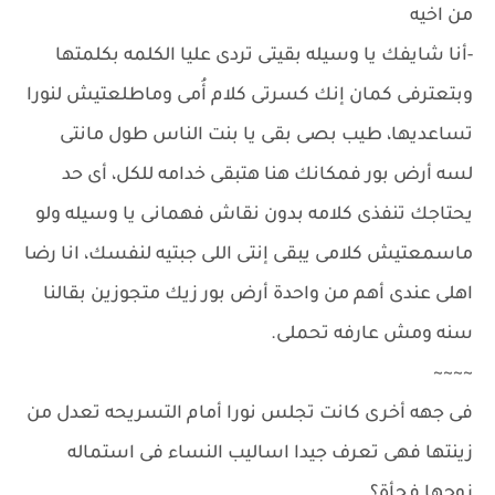
من اخيه
-أنا شايفك يا وسيله بقيتى تردى عليا الكلمه بكلمتها
وبتعترفى كمان إنك كسرتى كلام أُمى وماطلعتيش لنورا
تساعديها، طيب بصى بقى يا بنت الناس طول مانتى
لسه أرض بور فمكانك هنا هتبقى خدامه للكل، أى حد
يحتاجك تنفذى كلامه بدون نقاش فهمانى يا وسيله ولو
ماسمعتيش كلامى يبقى إنتى اللى جبتيه لنفسك، انا رضا
اهلى عندى أهم من واحدة أرض بور زيك متجوزين بقالنا
سنه ومش عارفه تحملى.
~~~~
فى جهه أخرى كانت تجلس نورا أمام التسريحه تعدل من
زينتها فهى تعرف جيدا اساليب النساء فى استماله
زوجها فجأة؟