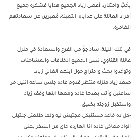
بِحُبٍّ وامتنان، أعطى زياد الجميع هدايا فشكره جميع
أفراد العائلة على هداياه الثمينة، مُعبرين عن سعادتهم
الغامرة.
في تلك الليلة، ساد جوٌّ من الفرح والسعادة في منزل
عائلة القناوي، نسى الجميع الخلافات والمشاحنات
وتوحّدوا بِحبٍّ واحترامٍ حول ابنهم الغالي زياد،
صعد زياد منزله منتظر قدوم غاده جلس ساعه اتنين مر
ساعتين وأتت بعدها غاده ومعها ابنها وقف زياد
واستقبل زوجته بضيق.
-كل ده قاعد مستنيكى مجتيش ليه ولما طلعتى جبتيلى
الواد معاكى غاده انا انهارده جاى من السفر يعنى