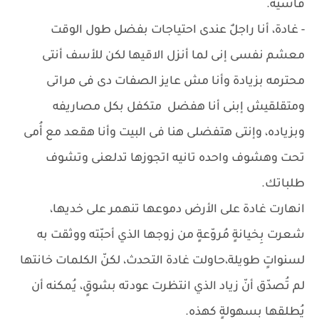
قاسية.
- غادة، أنا راجلٌ عندى احتياجات بفضل طول الوقت
معشم نفسى إنى لما أنزل الاقيها لكن للأسف أنتى
محترمه بزيادة وأنا مش عايز الصفات دى فى مراتى
ومتقلقيش إبنى أنا هفضل متكفل بكل مصاريفه
وبزياده، وإنتى هتفضلى هنا فى البيت وأنا هقعد مع أُمى
تحت وهشوف واحده تانيه اتجوزها تدلعنى وتشوف
طلباتك.
انهارت غادة على الأرض دموعها تنهمر على خديها،
شعرت بِخيانةٍ مُروّعةٍ من زوجها الذي أحبّته ووثقت به
لسنواتٍ طويلة،حاولت غادة التحدث، لكنّ الكلمات خانتها
لم تُصدّق أنّ زياد الذي انتظرت عودته بشوقٍ، يُمكنه أن
يُطلقها بِسهولةٍ كهذه.