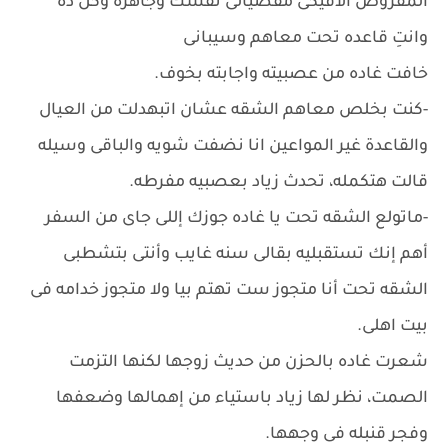
المفروض الاقيكى مفضيالى نفسك وجاهزه وكل ده
وانتِ قاعده تحت معاهم وسيبانى
خافت غاده من عصبيته واجابته بخوف.
-كنت بخلص معاهم الشقه عشان اتبهدلت من العيال
والقاعدة غير المواعين انا نضفت شويه والباقى وسيله
قالت هتكمله، تحدث زياد بعصبيه مفرطه.
-ماتولع الشقه تحت يا غاده جوزك إللى جاى من السفر
أهم إنك تستقبليه بقالى سنه غايب وأنتى بتشطبى
الشقه تحت أنا متجوز ست تهتم بيا ولا متجوز خدامه فى
بيت اهلى.
شعرت غاده بالحزن من حديث زوجها لكنها التزمت
الصمت، نظر لها زياد باستياء من إهمالها وضعفها
وفجر قنبله فى وجهها.