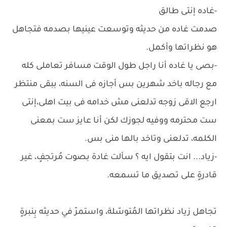
-غاده إنتى طالق
صدمت غاده من حديثه وتوسعت عينيها بصدمه فتجاهل
هو نظراتها وأكمل.
-بصى يا غاده أنا راجل طول الوقت مسافر تعاملى كله
مع رجاله باخد شهرين بس أجازه فى السنه، ببقى منتظر
ارجع الاقى زوجه تدلعنى مش خدامه فى بيت اهلى،إنتى
ست محترمه ووفيه لجوزك لكن أنا عايز ست بمعنى
الكلمه، تدلعنى وتاخد بالها منى بس.
-زياد... انت بتقول ايه ؟ سألت غادة بصوت مُرتجفٍ، غير
قادرةٍ على تصديق ما تسمعه.
تجاهل زياد نظراتها المُتوسّلة، واستمرّ في حديثه بِنبرةٍ