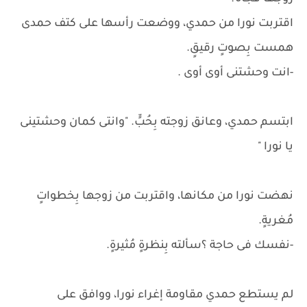
اقتربت نورا من حمدي، ووضعت رأسها على كتف حمدى
همست بِصوتٍ رقيقٍ.
-انت وحشتنى أوى أوى .
ابتسم حمدي، وعانق زوجته بِحُبٍّ. "وانتى كمان وحشتينى
يا نورا "
نهضت نورا من مكانها، واقتربت من زوجها بِخطواتٍ
مُغريةٍ.
-نفسك فى حاجة ؟سألته بِنظرةٍ مُثيرةٍ.
لم يستطع حمدي مقاومة إغراء نورا، ووافق على