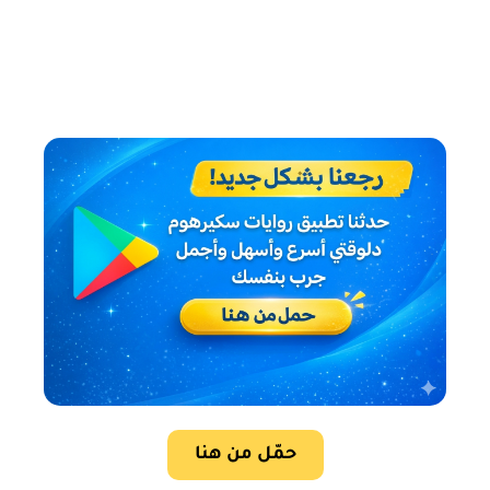
حمّل من هنا