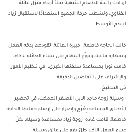
ازدادت رائحة الطعام الشهية تملأ أرجاء منزل عائلة
القناوي، ونشطت حركة الجميع استعدادًا لاستقبال زياد
ابنهم الأوسط.
كانت الحاجة فاطمة، كبيرة العائلة، تقودهم بدقه العمل
وبمهارة فائقة، وتوزّع المهام على نساء العائلة بذكاء،
قامت نورا بمساعدة سلفتها الكبرى، في تنظيم الأمور
والإشراف على التفاصيل الدقيقة
في المطبخ.
وسيلة زوجة ماجد الابن الأصغر انهمكت، في تحضير
الأطباق المختلفة بِعَزْمٍ وإصرار على إرضاء حماتها الحاجة
فاطمة، قامت غاده زوجة زياد بمساعدة وسيله، لكنّ
عبء العمل الأكبر ظلّ يقع على عاتق وسيلة.