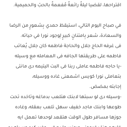
اقتراحها، لقضيا ليلةً رائعةً مُفعمةً بالحبّ والحميمية.
في صباح اليوم التالي، استيقظ حمدي بِشعورٍ من الرضا
والسعادة، شعر بِامتنانٍ كبيرٍ لِوجود نورا في حياته.
فى غرفه الحاج جلال والحاجة فاطمه كان جلال يُعاتب
فاطمه على طريقتها الجافه فى المعامله مع وسيله
-يا حاجه فاطمه عاملى ربنا فى البت اليتيمه دى مانتى
بتعاملى نورا كويس اشمعنى غاده ووسيله،
إجابته بمضض.
-وسيله دى لو سبتها لابنك هتلعب بدماغه وتاخده تحت
طوعها وابنك ماجد خفيف سهل تلعب بعقله، وغاده
جوزها مسافر طول الوقت هتقعد لوحدها تعمل ايه