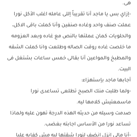
هى.
-إزاي بس يا ماجد أنا تقريباً إللى عامله اغلب الأكل نورا
عملت صنف واحد وغاده صنفين وأنا كملت باقى الاكل،
والحلويات كمان عملتها بالنص مع غاده وبعد العزومه
ما خلصت غاده روقت الصاله وطلعت وانا كملت الشقه
والمطبخ والمواعين أنا بقالى خمس ساعات بشتغل فى
البيت.
أجابها ماجد بإستهزاء:
-ولما طلبت منك الصبح تطلعى تساعدى نورا
ماسمعتيش كلامها ليه.
صدمت وسيله من حديثه الهذه الدرجة تهون عليه ولماذا
تساعد نورا من الأساس اجابته بغضب.
-أنا مالى انزل انضف لنورا شقتها ليه مش كفايه عليا