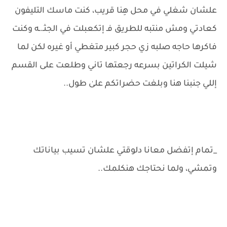
علشان شغلي في محل هِنا قريب، كنت ماسك التليفون
كعادتي ومش منتبه للطريق فـ إتكعبلت في الجثـ.ـه وكنت
فاكرها حاجه صلبه زي حجر كبير متغطي أو غيره لكن لما
شيلت الكراتين بسرعه رجعتها تاني وطلعت على القسم
إللي جنبنا هنا وبلغت حضراتكم علىٰ طول..
_تمام إتفضل معانا دلوقتي علشان تسيب بياناتك
وتمشي، ولما نحتاجك هنكلمك..