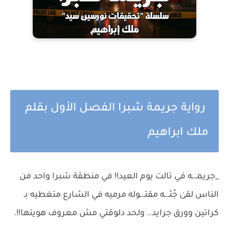
رواية جريمة شبرا الفصل الأول بقلم
ملك ابراهيم
_جريمـ.ـه في تالت يوم العيد!! في منطقة شبرا واحد من
الناس لقىٰ جُثـ.ـه مقتـ.ـوله مرميه في الشارع متغطيه بـ
كراتين وورق جرايد.. ولحد دلوقتي مش معروف هويتها!!.