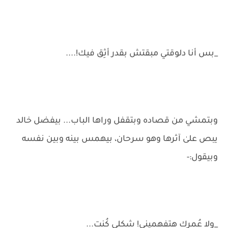
_بس أنا دلوقتي مبقتش بقدر أثِق فيك!....
وبتمشي من قصاده وبتقفل وراها الباب... بيفضل خالد
يبص علىٰ آثرها وهو سرحان، بيهمس بينه وبين نفسه
وبيقول:-
_ولا عُمرك هتفهميني! شكلي كُنت...