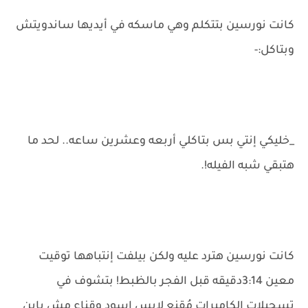
كانت نورسين بتتكلم وهي ماسكه في أيديها ساندويتش
وبتاكل:-
_خليكي إنتي بس بتاكلي أربعه وعشرين ساعه.. لحد ما
هتبقي شبه الفيله!.
كانت نورسين هترد عليه ولكن بيلفت إنتباهها توقيت
معين 3:14دقيقه قبل الفجر بالظبط! بتشوف في
تسجيلات الكاميرات مُقنع لابس إسود وقِناع مش باين