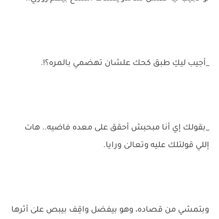
_أجيب ليكِ طبق كحك علشان تهضمي بالمره؟!.
_بقولك إي أنا مبحبش أحقق على معده فاضيه.. هات
إللي قولتلك عليه وتعالىٰ ورايا.
وبتمشي من قصاده، وهو بيفضل واقِف بيبص علىٰ أثرها