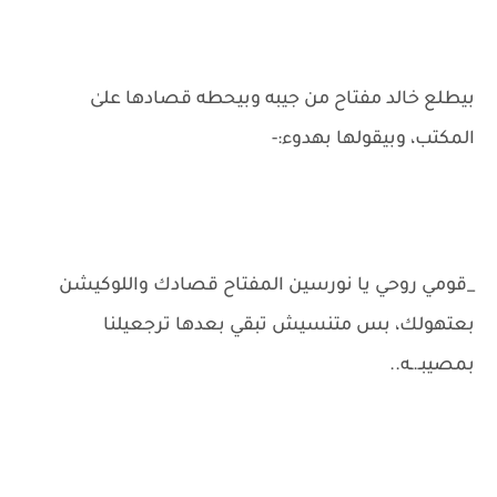
بيطلع خالد مفتاح من جيبه وبيحطه قصادها علىٰ
المكتب، وبيقولها بهدوء:-
_قومي روحي يا نورسين المفتاح قصادك واللوكيشن
بعتهولك، بس متنسيش تبقي بعدها ترجعيلنا
بمصيبـ.ـه..