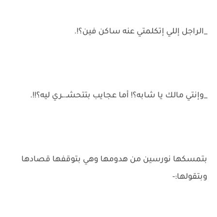
_الراجل إللي إتكلمتي عنه ساكن فين؟!.
_وإنتي مالك يا شابه؟! أما عجايب بتتحشـ.ـري ليه؟!!.
بتمسكها نورسين من هدومها وهي بتوقفها قصادها
وبتقولها:-