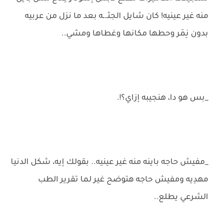
منه غير عينيه! كان شايل الجثـ.ـه بعد ما نزل من عربيه
بدون نِمَر وحطها مكانها وغطاها ومشي..
_بس هو دا، هنجيبه إزاي؟!.
_مفيش حاجه باينه منه غير عينيه.. بقولك إيه، شكل الدنيا
مهدِيه ومفيش حاجه هتوضح غير لما تقرير الطب
الشرعي يطلع..