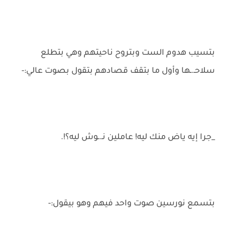
بتسيب هدوم الست وبتروح ناحيتهم وهي بتطلع
سلاحـ.ـها وأول ما بتقف قصادهم بتقول بصوت عالي:-
_جرا إيه ياض منك ليه! عاملين نـ.ـوش ليه؟!.
بتسمع نورسين صوت واحد فيهم وهو بيقول:-