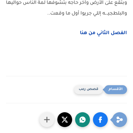
وبتقع علىٰ الأرض وأخر حاجه بتشوفها لمة الناس حواليها
والبلطجيـ.ـه إللي جريوا أول ما وقعت..
الفصل الثاني من هنا
قصص رعب