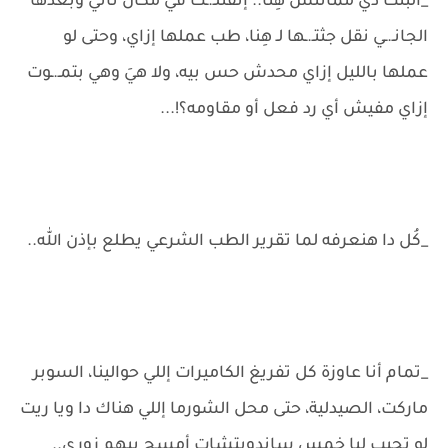
_البنت دي مماتتش هِنا.. إتقتلـ.ـت في مكان تاني وبعدها
الجانـ.ـي نقل جثتـ.ـها لـ هِنا، طب عملها إزاي، وحتى لو
عملها بالليل إزاي محدش حس بيه، ولا هيَ وهي بتمـ.ـوت
إزاي مفيش أي رد فعل أو مقاومه؟!...
_كُل دا هنعرفه لما تقرير الطب الشرعي يطلع بإذن الله..
_تمام أنا عاوزة كل تفريغ الكاميرات إللي حوالينا، السوبر
ماركت، الصيدلية، حتى محل الشورما إللي هناك دا ويا ريت
لو تجيب ليا خمس ساندويتشات أمسح بيهم زوري..