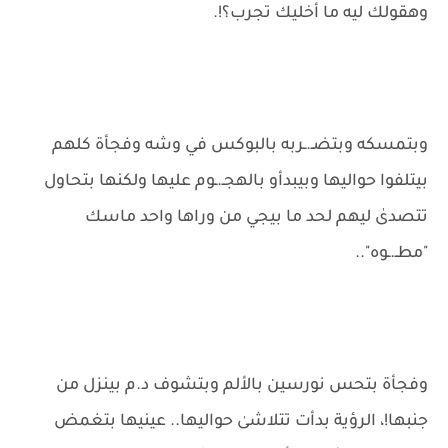
وهقولك ليه ما أخليك تجرب؟!.
وبتمسكه وبتضـ.ـربه بالبوكس في وشه وفجأة كلهم
بيتلفوا حواليها وبيبدأو بالهجـ.ـوم عليها ولكنها بتحاول
تتصدىٰ ليهم لحد ما بيجي من وراها واحد ماسك
"مطـ.ـوه"..
وفجأة بتحس نورسين بالألم وبتشوف د.م بينزل من
جنبها!، الرؤية بدأت تتلاشىٰ حواليها.. عينيها بتغمض