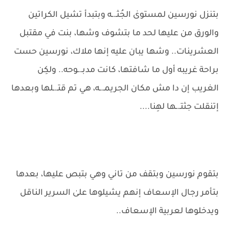
بتنزل نورسين لمستوىٰ الجُثـ.ـه وبتبدأ تشيل الكراتين
والورق من عليها لحد ما بتشوف وشها، بنت في مقتبل
العشرينات.. وشها يبان عليه إنها ملاك، نورسين حست
براحة غريبه أول ما شافتها، كانت مدبـ.ـوحه.. ولكِن
الغريب إن دا مش مكان الجريمـ.ـه، هي تم قتـ.ـلها وبعدها
إتنقلت جثتـ.ـها لهِنا....
بتقوم نورسين وبتقف من تاني وهي بتبص عليها، بعدها
بتأمر رجال الإسعاف إنهم يشيلوها علىٰ السرير الناقل
ويدخلوها لعربية الإسعاف..