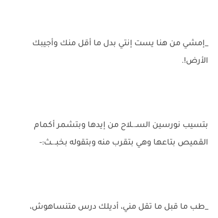
_إمشي من هنا يست إنتي بدل ما أقل منك وأجيبك
الأرض!.
بتسيب نورسين السـ.ـلاح من إيدها وبتشمر أكمام
القميص بتاعها وهي بتقرب منه وبتقوله بخبـ.ـث:-
_طب ما قبل ما تقل مني، أديلك درس متنساهوش،