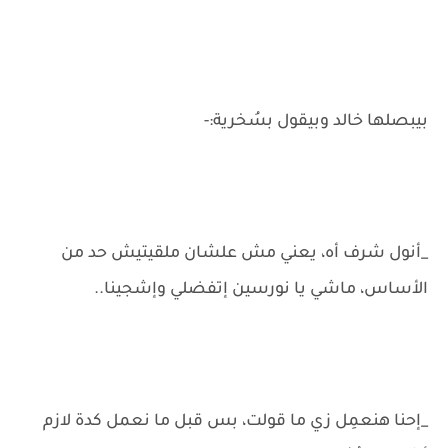
بيبصلها خالد وبيقول بسُخرية:-
_أنول شرف أه، يعني مش علشان ملقيتيش حد من
الأساس، ماشي يا نورسين إتفضلي وإشجينا..
_إحنا هنعمِل زي ما قولت، بس قبل ما نعمل كدة لازم