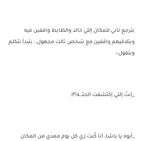
بترجع تاني للمكان إللي خالد والظابط واقفين فيه
وبتلاقيهم واقفين مع شخص تالت مجهول.. بتبدأ تتكلم
وبتقول:-
_إنتَ إللي إكتشفت الجثـ.ـه؟!!.
_أيوه يا باشا، أنا كُنت زي كل يوم معدي من المكان