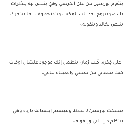
بتقوم نورسين من علىٰ الكُرسي وهيَ بتبص ليه بنظرات
بارده، وبتروح لحد باب المكتب وبتفتحه وقبل ما بتتحرك
بتبص لخالد وبتقوله:-
_علىٰ فِكره، كُنت زمان بتطمن إنك موجود علشان اوقات
كنت بتنقذني من نفسي والغبـ.ـاء بتاعي..
بتسكت نورسين لـ لحظة وبتبتسم إبتسامه بارده وهي
بتتكلم من تاني وبتقوله:-