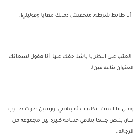
_أنا ظابط شرطـه، متخفيش دمـ.ـك معايا وقوليلي!.
_العتب علىٰ النظر يا باشا، حقك عليا، أنا هقول لسعاتك
العنوان بتاعه فين!.
وقبل ما الست تتكلم فجأة بتلاقي نورسين صوت ضـ.ـرب
نـ.ـار، بتبص جنبها بتلاقي خنـ.ـاقه كبيره بين مجموعة من
الرجاله..