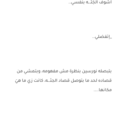
أشوف الجُثـ.ـه بنفسي..
_إتفضلي..
بتبصله نورسين بنظرة مش مفهومه، وبتمشي من
قصاده لحد ما بتوصل قصاد الجثـ.ـه، كانت زي ما هيَ
مكانها....