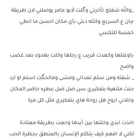
_والله شفتچ تأخرتي وگلت لأبو عامر يوصلني لان طريقة
چان ع السريع وكتله ذبني بأي مكان احسن ما انطي
خمسة للتكسي
باوعتلها وكعدت قريب ع رجلها وكلت بهدوء بعد غضب
واضح
_ شفته ومن سلم تعداني ومشى ومالحگت اسلم او ارد
جنت ملتهية بتفكيري بس ضل ضل عطره حاضر المكان
وخلاني اروح هل روحة هاي بتفكيري مثل كل مرة
اخذت ايدي وخلتها بين أيدها وحچت بطريقة معتادة
لكني لا افهم كيف يتكلم الإنسان بالمنطق بحظرة الحب