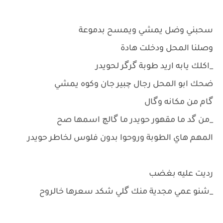
سحبني وضل يمشي ويمسح بدموعة
وصلنا المحل ودخلت هادة
_اكلك يابه اريد طوبة گرگر لحويدر
ضحك ابو المحل رجال چبير جان وكوه يمشي
گام من مكانه وگال
_من گد ما مقهور حويدر ما گالچ اسمها صح
المهم هاي الطوبة وروحوا بدون فلوس لخاطر حويدر
رديت عليه بغضب
_شنو عمي مجدية منك گلي شكد سعرها خالروح