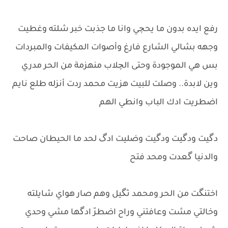
رفع ايده بدون ما يحچي وانا ما جذبت خبر شلته وغطيت
وجهه بشالي الشارع فارغ وأصوات المكيفات والمبردات
بس هي الموجودة وحتى الچلاب منهزمة من الحر مدري
وين لابدة.. وصلت للبيت هزيت محمد ردت أنزله طلع نايم
اضطريت ادك الباب وانطي الهم
دگيت ودگيت ودگيت وضليت ادگ لحد ما الحيطان صاحت
والدنيا گعدت ومحد فتح
اختنگت من الحر ومحمد ثگيل وهم صار هواي شايلته
وخالتي مشت وعافتني وراح اضطرّ ادگها مشي وحدي