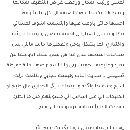
نفسي ورتبت المكان ورجعت غراض التنظيف لمكانها
وبخطوات ثكيلة اتجهت للغرفة الي كل ما اشوفها
احسها مالتي باوعت عليها وابتسمت اشوف لمساتي
بيها ومسحي للغبار الي احسه يخصني وترتيب الفرشة
واختياري الها بشكل يومي وتعطيرها چانت مالتي بس
بساعات التنظيف عدى هذا هي مجرد منظر اباوعلها من
بعيد وهايهيه .. حمدت ربي وانا اسمع صوت خالة حفيظة
تصيحلي .. سديت الباب ولبست حجابي وطلعت نزلت
الدرج وشفتها واگفة وبأيدها علاليگ الجداري مال طبخ او
الطبخات الي على اساس اني مسويتهم حتى ما انطرد
توجهت الها بأبتسامة مرسومة على وجهي
_هلا خالتي هلا حبيبتي خوما ثگيلات عليچ الله