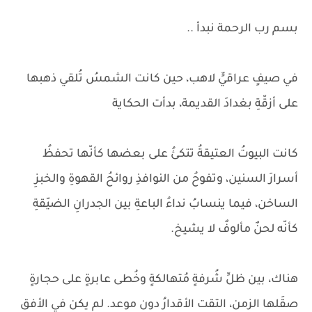
بسم رب الرحمة نبدأ ..
في صيفٍ عراقيٍّ لاهب، حين كانت الشمسُ تُلقي ذهبها
على أزقّةِ بغدادَ القديمة، بدأت الحكاية
كانت البيوتُ العتيقةُ تتكئُ على بعضها كأنّها تحفظُ
أسرارَ السنين، وتفوحُ من النوافذِ روائحُ القهوةِ والخبزِ
الساخن، فيما ينسابُ نداءُ الباعةِ بين الجدرانِ الضيّقةِ
كأنّه لحنٌ مألوفٌ لا يشيخ.
هناك، بين ظلِّ شُرفةٍ مُتهالكةٍ وخُطى عابرةٍ على حجارةٍ
صقَلها الزمن، التقت الأقدارُ دون موعد. لم يكن في الأفق