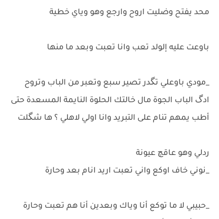
محد يفتح وضليت اروح وارجع وهو وياي خطية
باوعت عليه إلولد تعب وانا تعبت وبعد ما منها
_مودي باوعلي تگدر تصير سبع وتعبر من الباب وتروح
ادگ الباب الجوة مال خالتك الحلوة النايمة المسعدة حتى
أطب يمهم تنام على التبريد وانا اولي لاهلي ؟ ها شگلت
ردلي وهو عاقچ عيونة
_نوني خاف اوكع واني تعبت اريد انام بعد وحارة
_حبيبي لا ما توكع أنا وياك وبعدين أنا هم تعبت وحارة