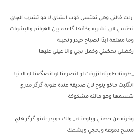
ردت خالتي وهي تحتسي كوب الشاي لا مو تشرب الچاي
تحتسي لان تشربه وكأنها گاعده بين الهوانم والبشوات
وما مهتمة ابدًا لصياح حيدر ونحيبة
ركضلي بحضني وكمل بچي وانا عيني عليها
_طوبته طوبته انزرفت لو انصرعنا لو انصگعنا لو الدنيا
انگلبت ماكو ينوح لان صديقة عندة طوبة گرگر مدري
شسمها وهو مالته مشكوكة
وخرته من حضني وباوعتله _ ولك حويدر شنو گرگر هاي
مسح دموعة ويحچي ويشهك