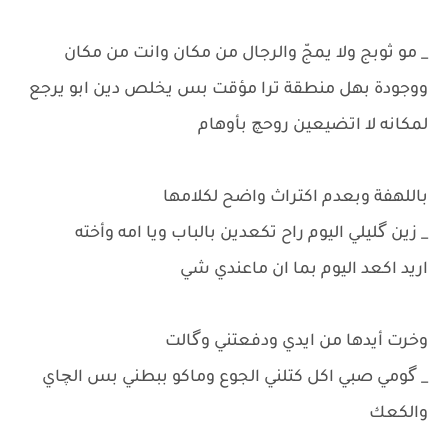
_ مو ثوبج ولا يمجّ والرجال من مكان وانت من مكان
ووجودة بهل منطقة ترا مؤقت بس يخلص دين ابو يرجع
لمكانه لا اتضيعين روحچ بأوهام
باللهفة وبعدم اكتراث واضح لكلامها
_ زين گليلي اليوم راح تكعدين بالباب ويا امه وأخته
اريد اكعد اليوم بما ان ماعندي شي
وخرت أيدها من ايدي ودفعتني وگالت
_ گومي صبي اكل كتلني الجوع وماكو ببطني بس الچاي
والكعك