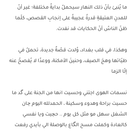
ما يُنبئ بأنّ ذلك النهار سيحملُ بدايةً مختلفة؛ غير أنّ
للمدنِ العتيقةِ قدرةً عجيبةً على إنجابِ القصص، كلّما
ظنّ الناسُ أنّ الحكايات قد نفدت.
وهكذا، في قلب بغداد، وُلدت قصّةٌ جديدة، تحملُ في
طيّاتها وهجَ الصيف، وحنينَ الأمكنة، ووعدًا لا يُفصحُ عنه
إلّا الزما
نسمات الهوى اجتني وحسيت انها من الجنة على گد ما
حسيت براحة وهدوء وسكينة ، الحمدلله اليوم چان
الشغل سهل مو مثل كل يوم .. حچيت ويا نفسي
كالعادة وكملت مسح الگاع بالوصلة الي بأيدي رفعت