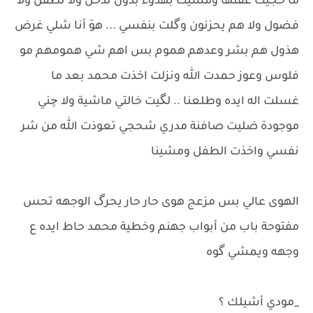
ما حجيت عفتها ومشيت بهدوء بدون تدخل ولا تطفل ولا
فضول ولا هم يحزنون وگلت بنفسي ... هوَ أنا شلي غرض
هذول هم بشر وعدهم هموم بس اهم شي همومهم مو
فلوس وعوز حمدت الله ونزلت اخذت محمد بعد ما
غسلت اله ايده وطلعنا .. لگيت خالتي ماشية ولا چني
موجودة ضليت صافنة مدري شحجي تعوذت الله من شر
نفسي واخذت الطفل ومشينا
الهوى عالي بس مزعج هوى حار حار يحرگ الوجهه تحس
مفتوحة باب من أبواب جهنم وخطية محمد حاط ايده ع
وجهه ويمشي گوه
_مودي أشيلك ؟