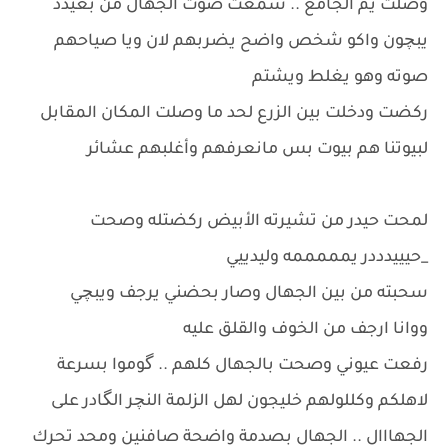
وصلت يم الجامع .. سمعت صوت الجهال من بعيدد
يبچون واكو شخص واضح يضربهم لان ويا صياحهم
صوته وهو يغلط ويشتم
ركضت ودخلت بين الزرع لحد ما وصلت المكان المقابل
لبيوتنا هم بيوت بس مانعرفهم وأغلبهم عشائر
لمحت حيدر من تشيرته الأبيض ركضتله وصحت
_حيييدددر يمممممه وليدييي
سحبته من بين الجهال وصار بحضني يرجف ويبچي
ووانا ارجف من الخوف والقلق عليه
رفعت عيوني وصحت بالجهال كلهم .. گوموا بسرعة
لاهلكم وكللولهم خليجون لهل الزلمة النچر الگادر على
الجهااال .. الجهال بصدمة واضحة صافنين ومحد تحرك