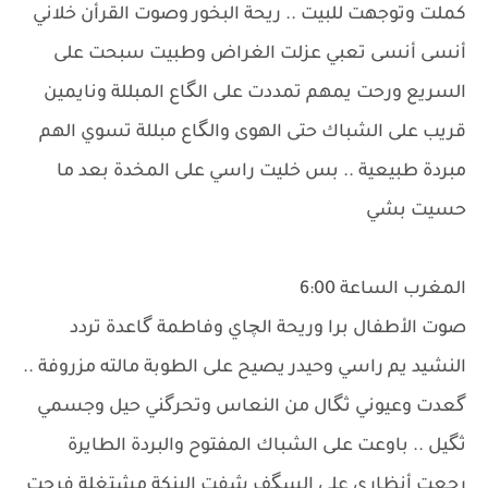
كملت وتوجهت للبيت .. ريحة البخور وصوت القرأن خلاني
أنسى أنسى تعبي عزلت الغراض وطبيت سبحت على
السريع ورحت يمهم تمددت على الگاع المبللة ونايمين
قريب على الشباك حتى الهوى والگاع مبللة تسوي الهم
مبردة طبيعية .. بس خليت راسي على المخدة بعد ما
حسيت بشي
المغرب الساعة 6:00
صوت الأطفال برا وريحة الچاي وفاطمة گاعدة تردد
النشيد يم راسي وحيدر يصيح على الطوبة مالته مزروفة ..
گعدت وعيوني ثگال من النعاس وتحرگني حيل وجسمي
ثگيل .. باوعت على الشباك المفتوح والبردة الطايرة
رجعت أنظاري على السگف شفت البنكة مشتغلة فرحت