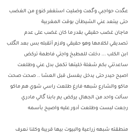
عگدت حواجبي وگمت وضليت استغفر كنوع من الغضب
حتى يبتعد عني الشيطآن بوقت المغربية
ماچان غضب حقيقي بقدر ما كان غضب على عدم
تصديقي لكلامها وهو حقيقي ولازم أتقبله بس بعد الگلب
ابن الكلب ... دخلت للمطبخ واجتي فاطمة تركض
ساعدتني بكم شغلة خليتها تكمل بدل عني وطلعت
اصيح حيدر حتى يدخل يغسل قبل العشا .. صحت صحت
ماكو والشارع شبهه فارغ طلعت راسي شوي هم ماكو
سألت واحد من الجهال يركض يم بابنا گالي مادري
رجعت لبست وطلعت أدور عليه واصيح بأسمه
منطقته شبهه زراعية والبيوت بيها قريبة وكلنا نعرف