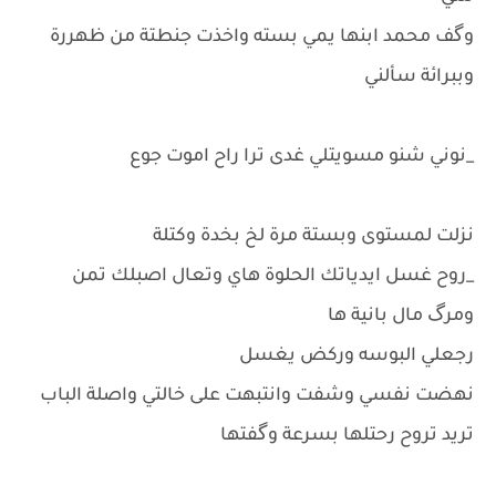
وگف محمد ابنها يمي بسته واخذت جنطتة من ظهررة
وببرائة سألني
_نوني شنو مسويتلي غدى ترا راح اموت جوع
نزلت لمستوى وبستة مرة لخ بخدة وكتلة
_روح غسل ايدياتك الحلوة هاي وتعال اصبلك تمن
ومرگ مال بانية ها
رجعلي البوسه وركض يغسل
نهضت نفسي وشفت وانتبهت على خالتي واصلة الباب
تريد تروح رحتلها بسرعة وگفتها