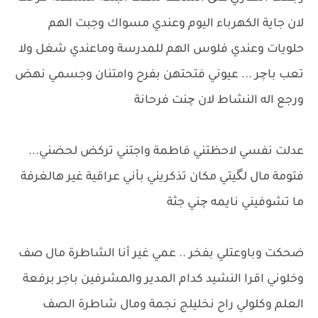
لان جاية الكهرباء اليوم وعندي مسواك وجبت الهم
حلويات وعندي فلوس الهم للمدرسة وماعندي شغل ولا
تعب باچر ... عيوني فتحتهن بفرح وامتنان وجسمي نهض
ورجع اله النشاط لان چنت فرحانة
عدلت نفسي لاحظتني فاطمة واجتني تركض لحضني...
فتومة مال لگيتي مكان تذكريني بأني عراقية غير هالغرفة
ما تشوفيني نايمه چني جثة
ضحكت وباوعتلي بفخر .. عمي غير أنا الشاطرة مال صف
وخلوني اقرا النشيد كدام المدير والمشرفين باجر برفعة
العلم وكلولي راح نخليلج نجمة ومال شاطرة الصف