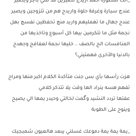
_انت شطورة اصلاً اريدچ تصيرين فد شي باچر ويصير
عندچ سيارة وغرفة حلوة واريدج هم من تتزوجين ويصير
عندج جهال ما تهمليهم واريد منچ تحفظين نفسچ بهل
نجمة مثل ما تتكرمين بيها كل أسبوع وتاخذيها من
المنافسات الج بالصف .. خليها نجمة لعفافج وجهدج
بالدنيا والأخرى فهمتيني؟
هزت رأسها بأي بس جنت متأكدة الكلام اكبر منها ومراح
تفهم هسه ينراد الها وقت يلا تتذكر كلامي
عفتها تردد النشيد وگمت لخالتي وحيدر يمها الي يصيح
وينوح على الطوبة
_يمة يمة يمة دموعك غسلني يبعد هالعيون شمبجيك