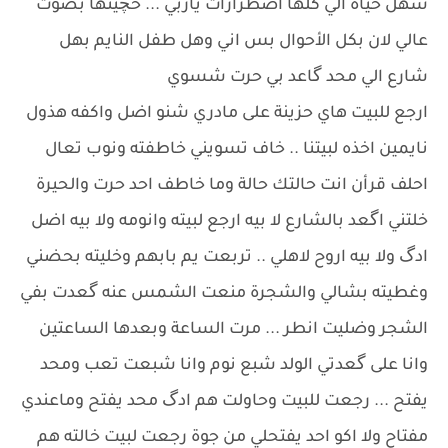
شهل حياة الي كلها اضطرارات ياربي ... حچيتها بصوت
عالي لان بكل الأحوال بس اني وهل طفل النايم بهل
شارع الي محد گاعد بي حرت شسوي
ارجع للبيت هاي حزينة على مادري شنو اضل واكفه هذول
نايمين اخذه لبيتنا .. خاف تسويني خاطفته ونوب تعال
احلف قرأن انت حالتك حالة وما خاطف احد حرت والحيرة
خلتني اگعد بالشارع لا بيه ارجع لبيته وانومه ولا بيه اضل
ادگ ولا بيه اروح لاهلي .. تربعت يم بابهم وخليته بحضني
وغطيته بشالي والشجرة منعت الشمس عنه گعدت بفي
الشجر وضليت انطر ... مرت الساعة وبعدها الساعتين
وانا على گعدتي الولد شبع نوم وانا شبعت تعب ومحد
يفتح ... رجعت للبيت وحاولت هم ادگ محد يفتح وماعندي
مفتاح ولا اكو احد يفتحلي من جوة رجعت لبيت خالته هم