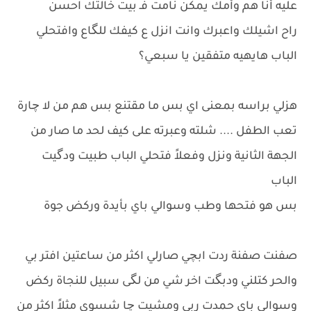
عليه أنا هم وأمك يمكن نامت فـ بيت خالتك احسن
راح اشيلك واعبرك وانت انزل ع كيفك للگاع وافتحلي
الباب هايهيه متفقين يا سبعي؟
هزلي براسه بمعنى اي بس ما مقتنع بس هم من لا چارة
تعب الطفل .... شلته وعبرته على كيف لحد ما صار من
الجهة الثانية ونزل وفعلاً فتحلي الباب طبيت ودگيت
الباب
بس هو فتحها وطب وسوالي باي بأيدة وركض جوة
صفنت صفنة ردت ابچي صارلي اكثر من ساعتين افتر بي
والحر كتلني ودبگت اخر شي من لگى سبيل للنجاة ركض
وسوالي باي حمدت ربي ومشيت چا شسوي مثلاً اكثر من