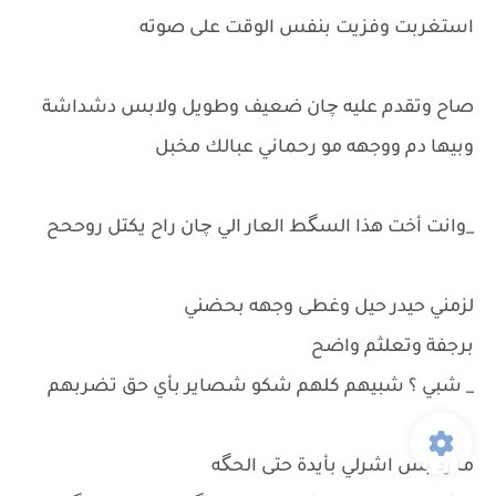
استغربت وفزيت بنفس الوقت على صوته
صاح وتقدم عليه چان ضعيف وطويل ولابس دشداشة
وبيها دم ووجهه مو رحماني عبالك مخبل
_وانت أخت هذا السگط العار الي چان راح يكتل روححح
لزمني حيدر حيل وغطى وجهه بحضني
برجفة وتعلثم واضح
_ شبي ؟ شبيهم كلهم شكو شصاير بأي حق تضربهم
ما رد بس اشرلي بأيدة حتى الحگه