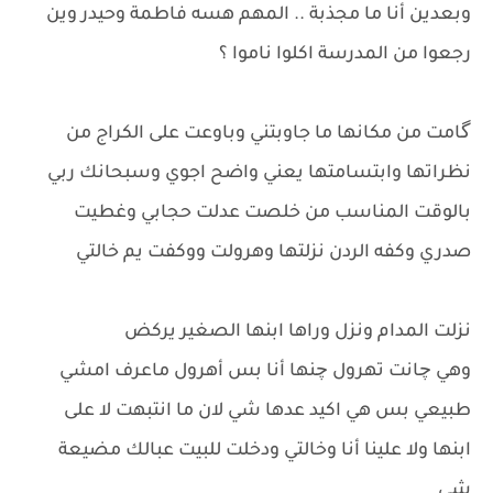
وبعدين أنا ما مجذبة .. المهم هسه فاطمة وحيدر وين
رجعوا من المدرسة اكلوا ناموا ؟
گامت من مكانها ما جاوبتني وباوعت على الكراج من
نظراتها وابتسامتها يعني واضح اجوي وسبحانك ربي
بالوقت المناسب من خلصت عدلت حجابي وغطيت
صدري وكفه الردن نزلتها وهرولت ووكفت يم خالتي
نزلت المدام ونزل وراها ابنها الصغير يركض
وهي چانت تهرول چنها أنا بس أهرول ماعرف امشي
طبيعي بس هي اكيد عدها شي لان ما انتبهت لا على
ابنها ولا علينا أنا وخالتي ودخلت للبيت عبالك مضيعة
شي