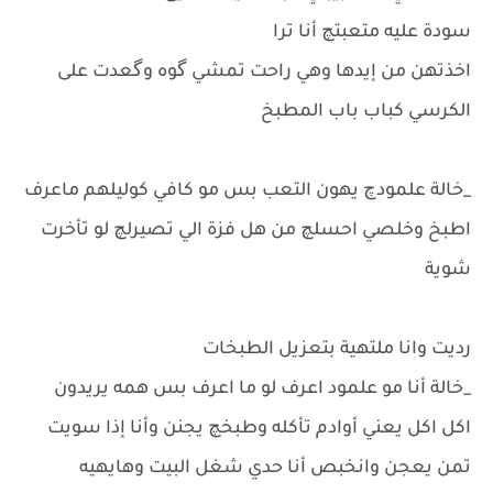
سودة عليه متعبتچ أنا ترا
اخذتهن من إيدها وهي راحت تمشي گوه وگعدت على
الكرسي كباب باب المطبخ
_خالة علمودچ يهون التعب بس مو كافي كوليلهم ماعرف
اطبخ وخلصي احسلچ من هل فزة الي تصيرلچ لو تأخرت
شوية
رديت وانا ملتهية بتعزيل الطبخات
_خالة أنا مو علمود اعرف لو ما اعرف بس همه يريدون
اكل اكل يعني أوادم تأكله وطبخچ يجنن وأنا إذا سويت
تمن يعجن وانخبص أنا حدي شغل البيت وهايهيه