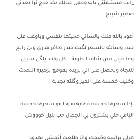
_انت مستلمتني يابه وعمي عبالك بكد جدج ترا بعدني
صغير شبيج
أعوذ بالله منك يالساني حچيتها بنفسي وباوعت على
حيدر وسألته بالسعر لگيت حيدر طافر مدري وين رايح
وعايفيني بس شاف الطوبة .. كل واحد يلگى سبيل
للنجاة ويحصل على الي يريدة يعوفچ يزهيرة اتنهدت
وخليت خمسة على الميز وگلته بجدية
-إذا سعرها خمسه فهايهيه وذا مو سعرها خمسه
الباقي خلي يشترون بي الجهال حب بليل خوووش
هزلي براسه وضحك وانا طلعت أتمشى بهدوء