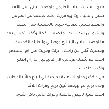
هيج .. سديت الباب الخارجي وتوجهت لبيتي بس التعب
كتلني والدنيا دارت بيه قررت اطلع خمسة من الفلوس
واصعد تكسي تضحية چبيرة بالخمسة بس التعب
والشمس سوت بيه الما صاير .. فعلاً وگفت تكسي بعد
ما توجهت لراس الشارع ووصلني وانطيته الخمسة
وعصرت گلبي من راحت .. نزلت ومريت على ابو المخضر
اخذت كم شغلة فرد مرة لان هاليومين ما راح اطلع
واخذت حلويات
هي مخضر وحلويات عندة رخيصة الي تنباع مثلاً بالمحلات
وحدة بربع هو يبيعها ثنين بربع ومرات اتلاثه
اخذت كمية لحيدر وفاطمة ومرات خالتي تاكل شوية