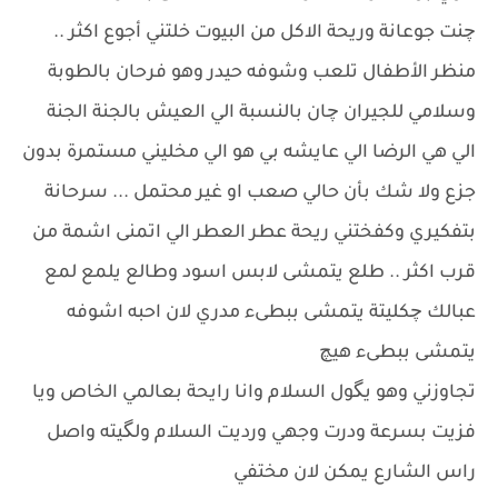
چنت جوعانة وريحة الاكل من البيوت خلتني أجوع اكثر ..
منظر الأطفال تلعب وشوفه حيدر وهو فرحان بالطوبة
وسلامي للجيران چان بالنسبة الي العيش بالجنة الجنة
الي هي الرضا الي عايشه بي هو الي مخليني مستمرة بدون
جزع ولا شك بأن حالي صعب او غير محتمل ... سرحانة
بتفكيري وكفختني ريحة عطر العطر الي اتمنى اشمة من
قرب اكثر .. طلع يتمشى لابس اسود وطالع يلمع لمع
عبالك چكليتة يتمشى ببطىء مدري لان احبه اشوفه
يتمشى ببطىء هيچ
تجاوزني وهو يگول السلام وانا رايحة بعالمي الخاص ويا
فزيت بسرعة ودرت وجهي ورديت السلام ولگيته واصل
راس الشارع يمكن لان مختفي