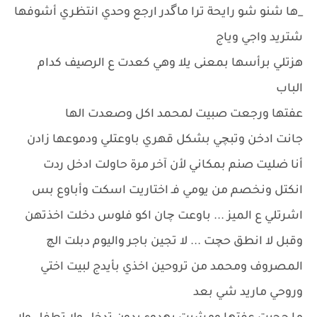
_ها شنو شو رايحة ترا ماگدر ارجع وحدي انتظري أشوفها
شتريد واجي وياج
هزتلي برأسها بمعنى يلا وهي كعدت ع الرصيف كدام
الباب
عفتها ورجعت صبيت لمحمد اكل وصعدت الها
جانت ادخن وتبچي بشكل قهري باوعتلي ودموعها زادن
أنا ضليت صنم بمكاني لأن آخر مرة حاولت ادخل ردت
انكتل ونخصم من يومي فـ اختاريت اسكت وأباوع بس
اشرتلي ع الميز ... باوعت چان اكو فلوس دخلت اخذتهن
وقبل لا انطق حچت ... لا تجين باجر واليوم دبلت الچ
المصروف ومحمد من تروحين اخذي بأيدج لبيت اختي
وروحي ماريد شي بعد