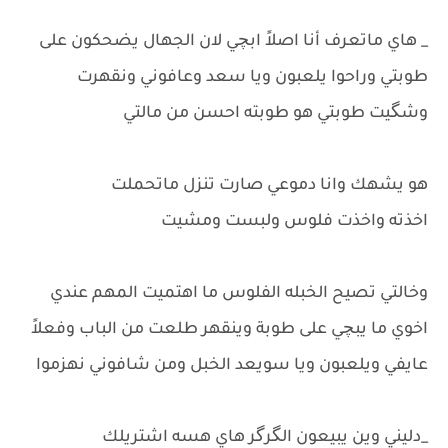
_ هاي ماتعرف أنا اصلاً ابچي لان الجهال يضحكون على
طوبتي وراحوا يلعبون ويا سعد وعافوني ونقهرت
وشگيت طوبتي هو طوبته احسن من مالتي
هو يشهك وانا دموعي صارت تنزل ماتحملت
اخذته واخذت فلوس ولبست ومشيت
وخالتي تصيح الخبله الفلوس ما اهتميت المهم عندي
اخوي ما يبچي على طوبة وينقهر طلعت من الباب وفعلاً
عايفي ويلعبون ويا سويعد الخبل ومن شافوني نهزموا
_دليني وين يبيعون الگرگر هاي هسه اشتريلك